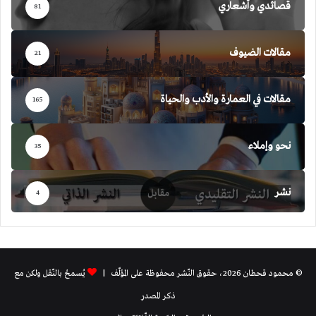
قصائدي وأشعاري
81
مقالات الضيوف
21
مقالات في العمارة والأدب والحياة
165
نحو وإملاء
35
نشر
4
© محمود قحطان 2026، حقوق النّشر محفوظة على المؤلّف |
يُسمحُ بالنّقل ولكن مع
ذكر المصدر