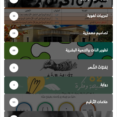
تدريبات لغوية
14
تصاميم معمارية
28
تطوير الذات والتنمية البشرية
68
تِقنيَّاتُ الشِّعر
11
رواية
6
علامات التّرقيم
10