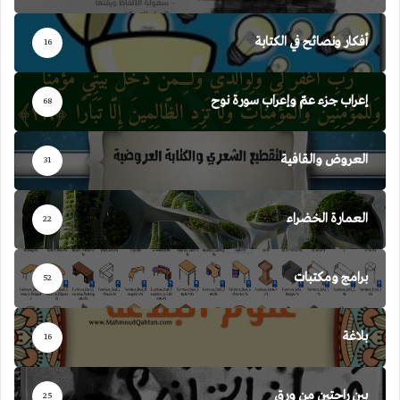
أفكار ونصائح في الكتابة
16
إعراب جزء عمّ وإعراب سورة نوح
68
العروض والقافية
31
العمارة الخضراء
22
برامج ومكتبات
52
بلاغة
16
بين راحتين من ورق
25