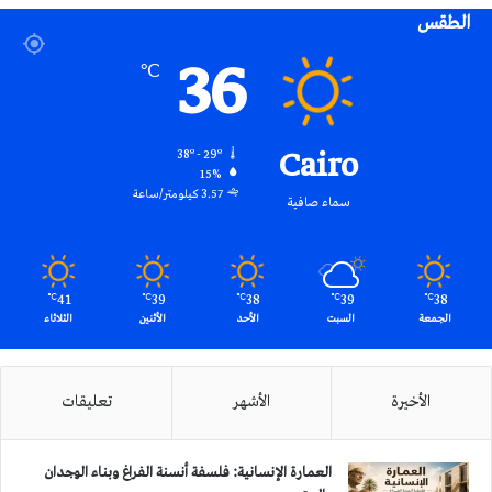
الطقس
RSS
36
℃
Cairo
38º - 29º
15%
3.57 كيلومتر/ساعة
سماء صافية
41
39
38
39
38
℃
℃
℃
℃
℃
الجمعة
السبت
الأحد
الأثنين
الثلاثاء
الأخيرة
الأشهر
تعليقات
العمارة الإنسانية: فلسفة أنسنة الفراغ وبناء الوجدان