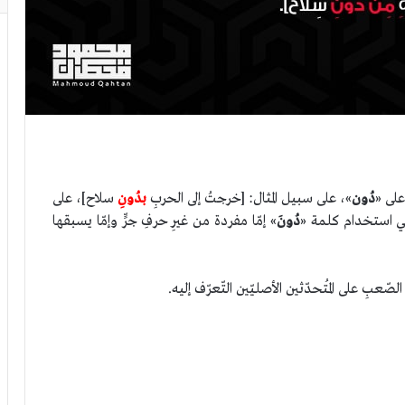
على «
دُون
»، على سبيل المثال: [خرجتُ إلى الحربِ
بدُونِ
سلاح]، على
بغي استخدام كلمة «
دُونَ
» إمّا مفردة من غيرِ حرفِ جرٍّ وإمّا يسبقها
صّعبِ على المُتحدّثين الأصليّين التّعرّف إليه.