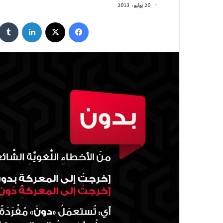
20 يوليو، 2013
فيسبوك
‫X
لينكدإن