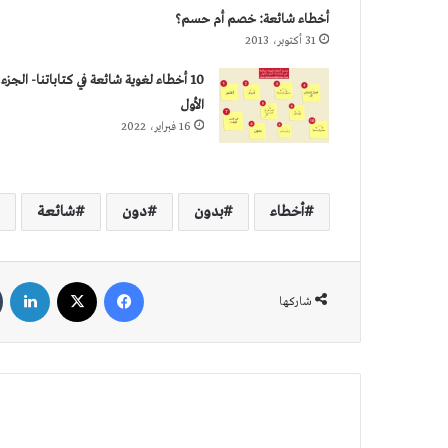
أخطاء شائعة: خصم أم حسم؟
31 أكتوبر، 2013
10 أخطاء لغوية شائعة في كتاباتنا- الجزء
الأول
16 فبراير، 2022
أخطاء
بدون
دون
شائعة
فيسبوك
‫X
لين
شاركها