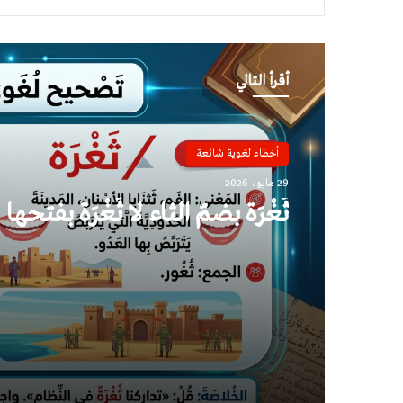
أقرأ التالي
أخطاء لغوية شائعة
29 مايو، 2026
ثُغْرَة بضمّ الثاء لا ثَغْرَة بفتحها