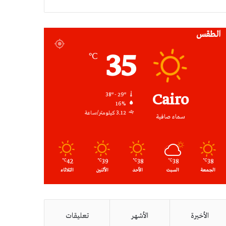
RSS
الطقس
35
℃
Cairo
38º - 29º
16%
3.12 كيلومتر/ساعة
سماء صافية
42
39
38
38
38
℃
℃
℃
℃
℃
الجمعة
السبت
الأحد
الأثنين
الثلاثاء
الأخيرة
الأشهر
تعليقات