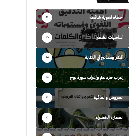
أخطاء لغوية شائعة
73
أساسيات الشعر
10
أفكار ونصائح في الكتابة
16
إعراب جزء عمّ وإعراب سورة نوح
68
العروض والقافية
31
العمارة الخضراء
22