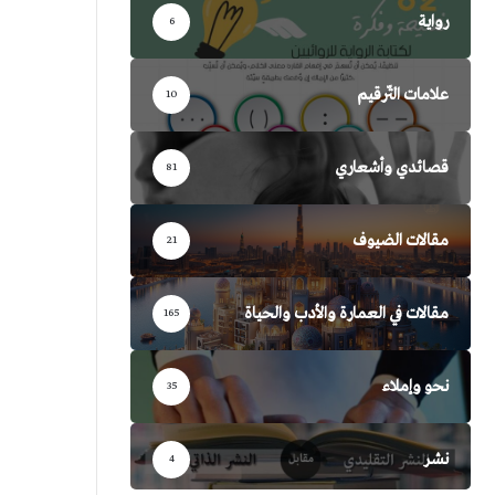
رواية
6
علامات التّرقيم
10
قصائدي وأشعاري
81
مقالات الضيوف
21
مقالات في العمارة والأدب والحياة
165
نحو وإملاء
35
نشر
4