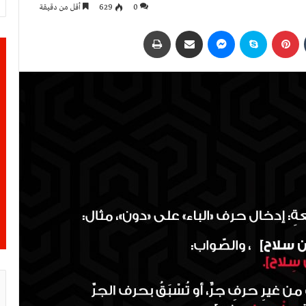
0
629
أقل من دقيقة
بينتيريست
سكايب
ماسنجر
مشاركة عبر البريد
طباعة