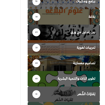
برامج ومكتبات
52
بلاغة
16
بين راحتين من ورق
25
تدريبات لغوية
14
تصاميم معمارية
28
تطوير الذات والتنمية البشرية
68
تِقنيَّاتُ الشِّعر
11