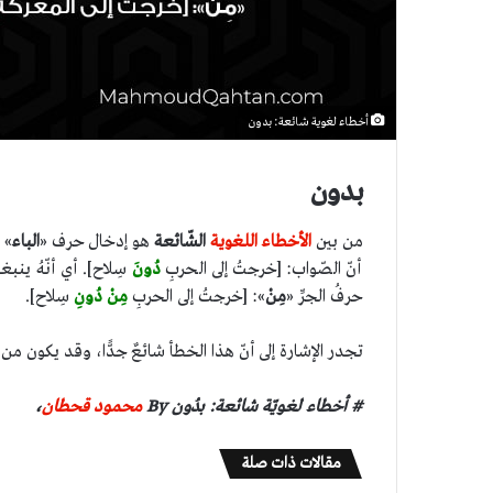
أخطاء لغوية شائعة: بدون
بدون
من بين
الأخطاء اللغوية
الشّائعة
هو إدخال حرف «
الباء
» 
أنّ الصّواب: [خرجتُ إلى الحربِ
دُونَ
سِلاح]. أي أنّهُ ين
حرفُ الجرِّ «
مِنْ
»: [خرجتُ إلى الحربِ
مِنْ دُونِ
سِلاح].
تجدر الإشارة إلى أنّ هذا الخطأ شائعٌ جدًّا، وقد يكون من ال
# أخطاء لغويّة شائعة: بدُون By
محمود قحطان
،
مقالات ذات صلة