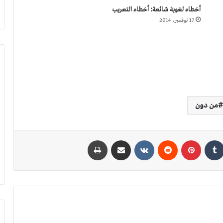
أخطاء لغوية شائعة: أخطاء التعريب
17 نوفمبر، 2014
من دون
كدإن
بينتيريست
مشاركة عبر البريد
طباعة
ثُغْرَة بضمّ الثاء لا ثَغْرَة بفتحها
كراهية النطق الصحيح والخطأ الشائع