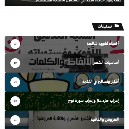
كيف يقود الذكاء الصناعي مستقبل العمارة المستدامة؟
تصنيفات
أخطاء لغوية شائعة
73
أساسيات الشعر
10
أفكار ونصائح في الكتابة
16
إعراب جزء عمّ وإعراب سورة نوح
68
العروض والقافية
31