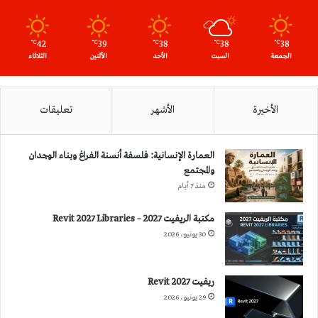
42
39
38
38
38
℃
℃
℃
℃
℃
الجمعة
السبت
الأحد
الأثنين
الثلاثاء
الأخيرة
الأشهر
تعليقات
العمارة الإنسانية: فلسفة أنسنة الفراغ وبناء الوجدان
والمجتمع
منذ 7 أيام
مكتبة الريفيت 2027 – Revit 2027 Libraries
30 يونيو، 2026
ريفيت 2027 Revit
29 يونيو، 2026