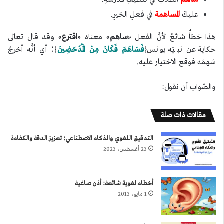
عليكَ
المساهمة
في فعلِ الخيرِ.
هذا خطأٌ شائعٌ لأنَّ الفعل «
ساهم
» معناه «
اقترع
» وقد قال تعالى
حكاية عن نبيّه يونس{
فَسَاهَمَ فَكَانَ مِنْ الْمُدْحَضِينَ
}؛ أي أنَّه أخرجُ
سَهمَه فوقع الاختيار عليه.
والصّواب أن نقول:
مقالات ذات صلة
التدقيق اللغوي والذكاء الاصطناعي: تعزيز الدقة والكفاءة
23 أغسطس، 2023
أخطاء لغوية شائعة: أذن صاغية
1 مايو، 2013