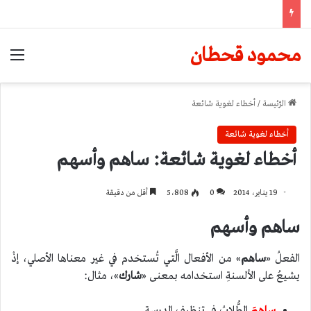
محمود قحطان
الق
الرّئيسة
/
أخطاء لغوية شائعة
أخطاء لغوية شائعة
أخطاء لغوية شائعة: ساهم وأسهم
19 يناير، 2014
0
5٬808
أقل من دقيقة
ساهم وأسهم
الفعلُ «
ساهم
» من الأفعال الَّتي تُستخدم في غير معناها الأصلي، إذْ
يشيعُ على الألسنةِ استخدامه بمعنى «
شارك
»، مثال:
ساهمَ
الطُّلابُ في تنظيفِ المدرسةِ.