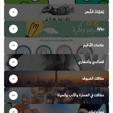
تِقنيَّاتُ الشِّعر
11
رواية
6
علامات التّرقيم
10
قصائدي وأشعاري
81
مقالات الضيوف
21
مقالات في العمارة والأدب والحياة
165
نحو وإملاء
35