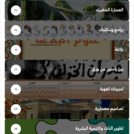
العمارة الخضراء
22
برامج ومكتبات
52
بلاغة
16
بين راحتين من ورق
25
تدريبات لغوية
14
تصاميم معمارية
28
تطوير الذات والتنمية البشرية
68