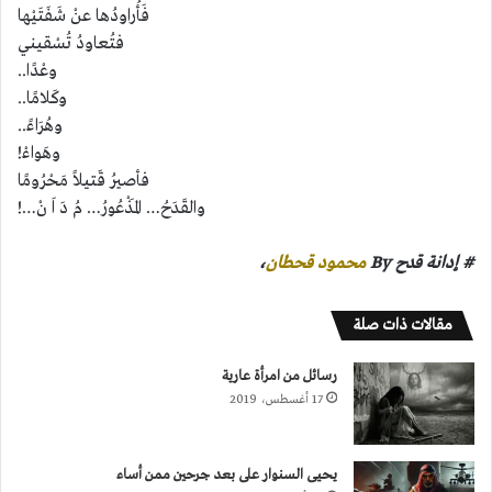
فَأُراودُها عنْ شَفَتَيْها
فتُعاودُ تُسْقيني
وعْدًا..
وكَلامًا..
وهُرَاءً..
وهَواءْ!
فأصيرُ قَتيلاً مَحْرُومًا
والقَدَحُ… المَذْعُورُ… مُ دَ اَ نْ…!
# إدانة قدح By
محمود قحطان
،
مقالات ذات صلة
رسائل من امرأة عارية
17 أغسطس، 2019
يحيى السنوار على بعد جرحين ممن أساء