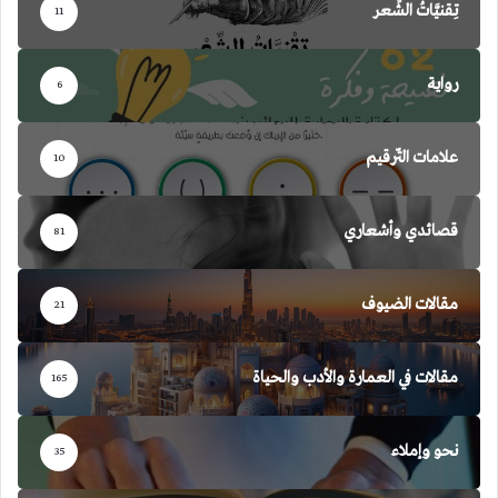
تِقنيَّاتُ الشِّعر
11
رواية
6
علامات التّرقيم
10
قصائدي وأشعاري
81
مقالات الضيوف
21
مقالات في العمارة والأدب والحياة
165
نحو وإملاء
35