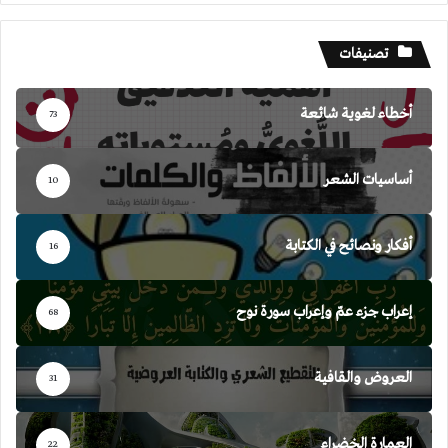
تصنيفات
أخطاء لغوية شائعة
73
أساسيات الشعر
10
أفكار ونصائح في الكتابة
16
إعراب جزء عمّ وإعراب سورة نوح
68
العروض والقافية
31
العمارة الخضراء
22