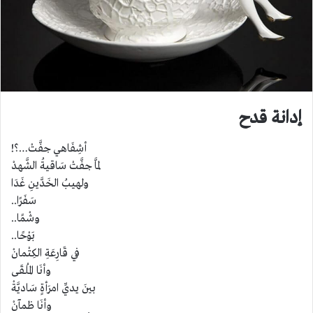
إدانة قدح
أشِفَاهي جفَّتْ…؟!
لمَّا جفَّتْ سَاقيةُ الشَّهدْ
ولهيبُ الخَدَّينِ غَدَا
سَفَرًا..
وشْمًا..
بَوْحًا..
في قَارِعَةِ الكِتْمانْ
وأنَا المُلقَى
بينَ يديِّ امرَأةٍ سَاديَّةْ
وأنَا ظمآنْ