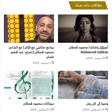
مقالات ذات صلة
تَجِيْئِيْنَ وَحْدَكِ | محمود قحطان
برنامج حكايتي مع المكان | مع الشاعر:
Mahmoud Qahtan
محمود قحطان | إخراج: عبد المنعم
عثمان
8 سبتمبر، 2020
1 سبتمبر، 2020
وصية إلى كل رجل
سوناتات محمود قحطان
20 أغسطس، 2018
9 أغسطس، 2018