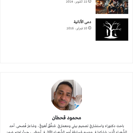
22 أكتوبر، 2024
دمى الأنانية
10 فبراير، 2016
محمود قحطان
باحث دكتوراه واستشاريّ تصميم بيئي ومعماريّ. مُدقِّقٌ لُغويٌّ، وشاعرُ فُصحى. أحد
الشُّعراء الَّذين شاركوا في موسم مُسابقة أمير الشُّعراء الأوّل في أبوظبي، حيثُ اختير ضمن