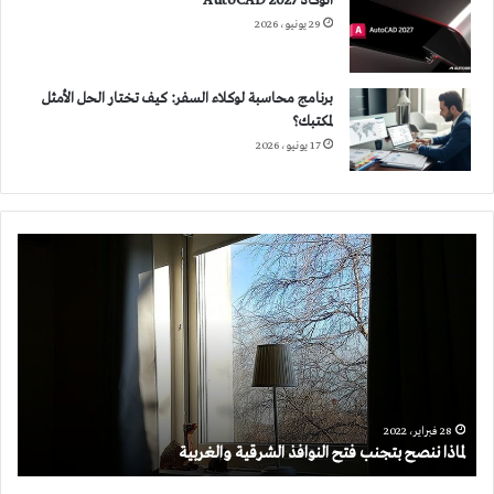
أتوكاد 2027 AutoCAD
29 يونيو، 2026
برنامج محاسبة لوكلاء السفر: كيف تختار الحل الأمثل
لمكتبك؟
17 يونيو، 2026
لماذا
ننصح
بتجنب
فتح
النوافذ
الشرقية
والغربية
28 فبراير، 2022
لماذا ننصح بتجنب فتح النوافذ الشرقية والغربية