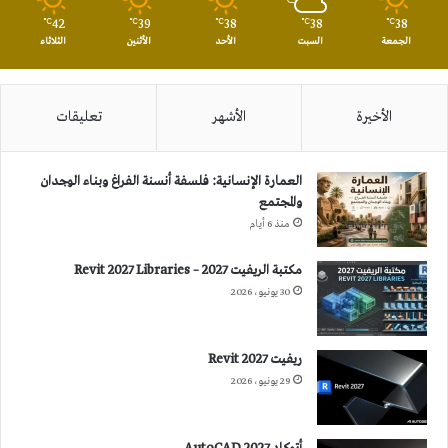
42
39
38
38
38
℃
℃
℃
℃
℃
الجمعة
السبت
الأحد
الأثنين
الثلاثاء
الأخيرة
الأشهر
تعليقات
العمارة الإنسانية: فلسفة أنسنة الفراغ وبناء الوجدان
والمجتمع
منذ 6 أيام
مكتبة الريفيت 2027 – Revit 2027 Libraries
30 يونيو، 2026
ريفيت 2027 Revit
29 يونيو، 2026