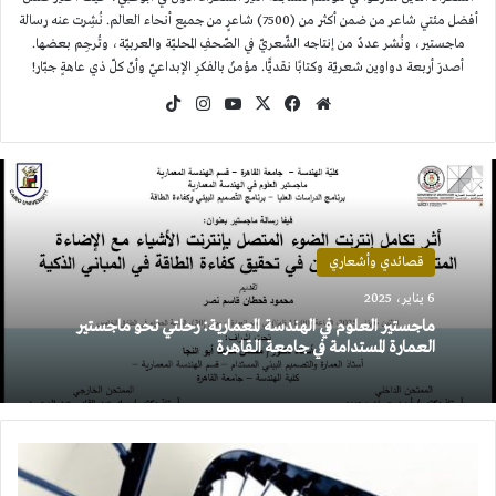
أفضل مئتي شاعر من ضمن أكثر من (7500) شاعرٍ من جميع أنحاء العالم. نُشِرت عنه رسالة
ماجستير، ونُشر عددٌ من إنتاجه الشّعريّ في الصّحفِ المحليّة والعربيّة، وتُرجِم بعضها.
أصدرَ أربعة دواوين شعريّة وكتابًا نقديًّا. مؤمنٌ بالفكرِ الإبداعيّ وأنّ كلّ ذي عاهةٍ جبّار!
موقع
‫X
فيسبوك
‫YouTube
انستقرام
‫TikTok
الويب
قصائدي وأشعاري
6 يناير، 2025
ماجستير العلوم في الهندسة المعمارية: رحلتي نحو ماجستير
العمارة المستدامة في جامعة القاهرة
هل
مات