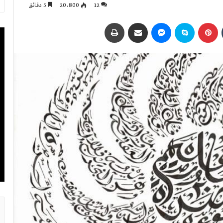
12
20٬800
5 دقائق
بينتيريست
سكايب
ماسنجر
مشاركة عبر البريد
طباعة