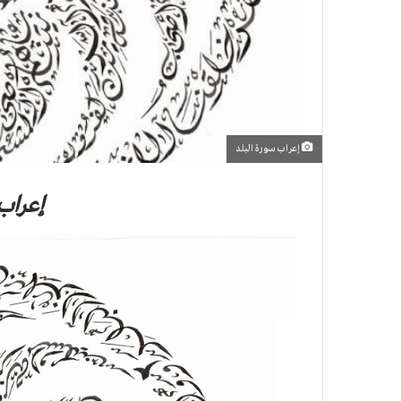
إعراب سورة البلد
إعراب