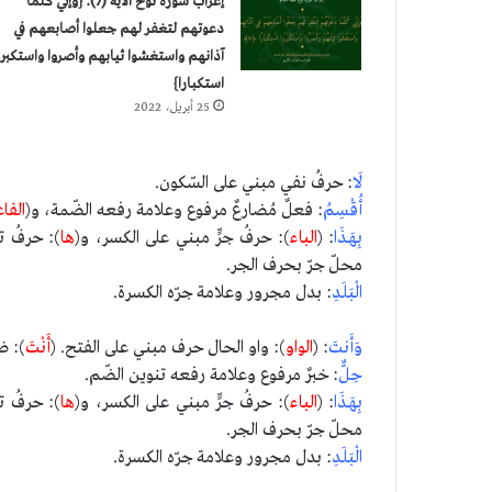
إعراب سورة نوح الآية (7): {وإني كلما
دعوتهم لتغفر لهم جعلوا أصابعهم في
آذانهم واستغشوا ثيابهم وأصروا واستكبرو
استكبارا}
25 أبريل، 2022
لَا
: حرفُ نفي مبني على السّكون.
أُقْسِمُ
: فعلٌ مُضارعٌ مرفوع وعلامة رفعه الضّمة، و(
الفا
بِهَـذَا
: (
الباء
): حرفُ جرٍّ مبني على الكسر، و(
ها
): حرفُ ت
محلّ جرّ بحرف الجر.
الْبَلَدِ
: بدل مجرور وعلامة جرّه الكسرة.
وَأَنتَ
: (
الواو
): واو الحال حرف مبني على الفتح. (
أَنْتَ
): ض
حِلٌّ
: خبرٌ مرفوع وعلامة رفعه تنوين الضّم.
بِهَـذَا
: (
الباء
): حرفُ جرٍّ مبني على الكسر، و(
ها
): حرفُ ت
محلّ جرّ بحرف الجر.
الْبَلَدِ
: بدل مجرور وعلامة جرّه الكسرة.