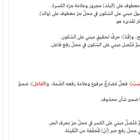
معطوف على (البلد) مجرور وعلامة جرّه الكسرة.
ول مبني على السّكون في محلّ جرّ معطوف على (والد).
تر تقديره هو.
، و(قَدْ): حرفُ تحقيقٍ مبني على السّكون.
ميرٌ مُتّصل مبني على السّكون في محلّ رفع فاعل.
سَبُ
): فعلٌ مُضارعٌ مرفوع وعلامة رفعه الضّمة، و(
الفاعل
): ضميرٌ
مها ضمير شأن محذوف.
ٌ مُتّصلٌ مبني على الكسر في محلّ جرّ بحرف الجر.
محلّ رفع خبر (أنْ) المُخفّفة من الثّقيلة.