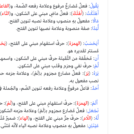
يَقُولُ
: فعلٌ مُضارعٌ مرفوع وعلامة رفعه الضّمة، و(
الفاع
أَهْلَكْتُ
: (
أَهْلَكْ
): فعلٌ ماضٍ مبني على السّكون، و(
التّاء
)
مَالًا
: مفعولٌ بهِ منصوب وعلامة نصبه تنوين الفتح.
لُّبَدًا
: صفة منصوبة وعلامة نصبها تنوين الفتح.
أَيَحْسَبُ
: (
الهمزة
): حرفُ استفهام مبني على الفتح، (
يَحْ
مُستتر تقديره هو.
أَن
: مُخفّفة من الثّقيلة حرفٌ مبني على السّكون، واس
لَّمْ
: حرفُ نفي وجزم وقلب مبني على السّكون.
يَرَهُ
: (
يَرَ
): فعلٌ مضارع مجزوم بـ(لَمْ)، وعلامة جزمه ح
نصب مفعول به.
أَحَدٌ
: فاعلٌ مرفوعٌ وعلامة رفعه تنوين الضّم، والجُملة في 
أَلَمْ
: (
الهمزة
): حرفُ استفهامٍ مبني على الفتح، و(
لَمْ
): ح
نَجْعَل
: فعلٌ مُضارع مجزوم بـ(لَمْ) وعلامة جزمه السّكون
لَّهُ
: (
اللّام
): حرفُ جرٍّ مبني على الفتح، و(
الهاء
): ضميرٌ مُ
عَيْنَيْنِ
: مفعولٌ بهِ منصوب وعلامة نصبه الياء لأنّه مُثنّى.