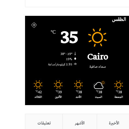
RSS
الطقس
35
℃
Cairo
38º - 29º
19%
2.95 كيلومتر/ساعة
سماء صافية
42
39
38
38
38
℃
℃
℃
℃
℃
الجمعة
السبت
الأحد
الأثنين
الثلاثاء
الأخيرة
الأشهر
تعليقات