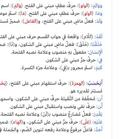
وَوَالِدٍ
: (
الواو
): حرفُ عطفٍ مبني على الفتح. (
وَالِدٍ
): اسم 
وَمَا
: (
الواو
): حرفُ عطفٍ مبني على الفتح. (
مَا
): اسمٌ موص
وَلَدَ
: فعلٌ ماضٍ مبني على الفتح، و(
الفاعل
): ضميرٌ مُست
لَقَدْ
: (اللّام): واقعة في جواب القسم حرف مبني على الفتح
خَلَقْنَا
: (خَلَقْ): فعلٌ ماضٍ مبني على السّكون، و(نَا): ض
الْإِنسَانَ
: مفعولٌ بهِ منصوب وعلامة نصبه الفتحة.
فِي
: حرفُ جرٍّ مبني على السّكون.
كَبَدٍ
: اسمٌ مجرور بـ(فِي)، وعلامة جرّه الكسرة.
أَيَحْسَبُ
: (
الهمزة
): حرفُ استفهام مبني على الفتح، (
يَحْ
مُستتر تقديره هو.
أَن
: مُخفّفة من الثّقيلة حرفٌ مبني على السّكون، واس
لَّن
: حرفُ نفي ونصب واستقبال مبني على السّكون.
يَقْدِرَ
: فعلٌ مُضارعٌ منصوب بـ(لَنْ) وعلامة نصبه الفتحة.
عَلَيْهِ
: (
عَلَى
): حرفُ جرٍّ مبني على السّكون، و(
الهاء
): ضمير
أَحَدٌ
: فاعلٌ مرفوعٌ وعلامة رفعه تنوين الضّم، والجُملة في 