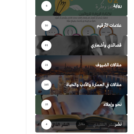
رواية
6
علامات التّرقيم
10
قصائدي وأشعاري
81
مقالات الضيوف
21
مقالات في العمارة والأدب والحياة
165
نحو وإملاء
35
نشر
4