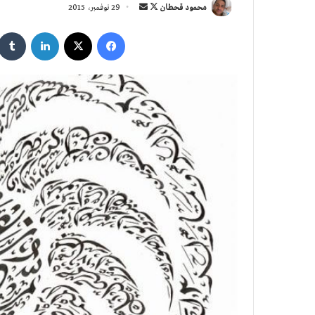
تابع
أرسل
محمود قحطان
29 نوفمبر، 2015
على
بريدا
فيسبوك
‫X
لينكدإن
X
إلكترونيا