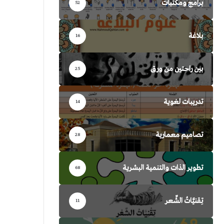
برامج ومكتبات
52
بلاغة
16
بين راحتين من ورق
25
تدريبات لغوية
14
تصاميم معمارية
28
تطوير الذات والتنمية البشرية
68
تِقنيَّاتُ الشِّعر
11