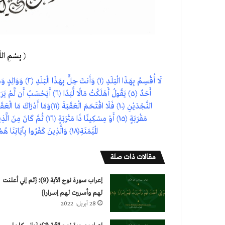
﴿ بِسْمِ اللّ
الْمَيْمَنَةِ﴿١٨﴾ وَالَّذِينَ كَفَرُوا بِآيَاتِنَا هُمْ أَصْحَابُ الْمَشْأَمَةِ ﴿١٩﴾ عَلَيْهِمْ نَارٌ مُّؤْصَدَةٌ﴿٢٠﴾
مقالات ذات صلة
إعراب سورة نوح الآية (9): {ثم إني أعلنت
لهم وأسررت لهم إسرارا}
28 أبريل، 2022