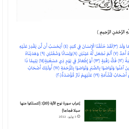
هِ الرَّحْمَنِ الرَّحِيمِ ﴾
لَا أُقْسِمُ بِهَـذَا الْبَلَدِ ﴿١﴾ وَأَنتَ حِلٌّ بِهَـذَا الْبَلَدِ ﴿٢﴾ وَوَالِدٍ وَمَا وَلَدَ ﴿٣﴾لَقَدْ خَلَقْنَا الْإِنسَانَ فِي كَبَدٍ ﴿٤﴾ أَيَحْسَبُ أَن لَّن يَقْدِرَ عَلَيْهِ
أَحَدٌ ﴿٥﴾ يَقُولُ أَهْلَكْتُ مَالًا لُّبَدًا ﴿٦﴾ أَيَحْسَبُ أَن لَّمْ يَرَهُ أَحَدٌ ﴿٧﴾ أَلَمْ نَجْعَل لَّهُ عَيْنَيْنِ ﴿٨﴾وَلِسَانًا وَشَفَتَيْنِ ﴿٩﴾ وَهَدَيْنَاهُ
النَّجْدَيْنِ ﴿١٠﴾ فَلَا اقْتَحَمَ الْعَقَبَةَ ﴿١١﴾وَمَا أَدْرَاكَ مَا الْعَقَبَةُ ﴿١٢﴾ فَكُّ رَقَبَةٍ ﴿١٣﴾ أَوْ إِطْعَامٌ فِي يَوْمٍ ذِي مَسْغَبَةٍ﴿١٤﴾ يَتِيمًا ذَا
مَقْرَبَةٍ ﴿١٥﴾ أَوْ مِسْكِينًا ذَا مَتْرَبَةٍ ﴿١٦﴾ ثُمَّ كَانَ مِنَ الَّذِينَ آمَنُوا وَتَوَاصَوْا بِالصَّبْرِ وَتَوَاصَوْا بِالْمَرْحَمَةِ ﴿١٧﴾ أُولَـئِكَ أَصْحَابُ
إعراب سورة نوح الآية (20): {لتسلكوا منها
سبلا فجاجا}
5 يوليو، 2022