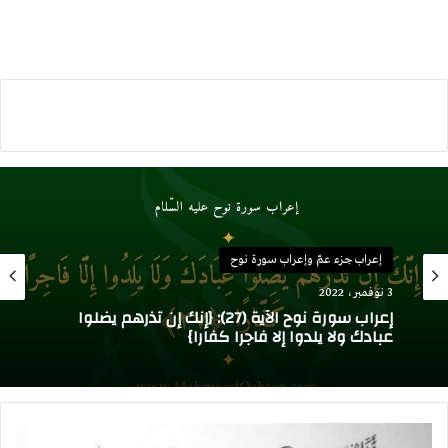
إعراب جزء عمّ وإعراب سورة نوح
إعراب جزء عمّ وإعراب سورة نوح
28 أكتوبر، 2022
3 نوفمبر، 2022
إعراب سورة نوح الآية (26): {وقال نوح رب لا تذر
على الأرض من الكافرين ديارا}
إعراب سورة نوح الآية (27): {إنك إن تذرهم يضلوا
عبادك ولا يلدوا إلا فاجرا كفارا}
إعراب