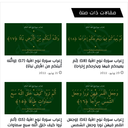
مقالات ذات صلة
إعراب سورة نوح الآية (18): {ثم
إعراب سورة نوح الآية (17): {والله
يعيدكم فيها ويخرجكم إخراجا}
أنبتكم من الأرض نباتا}
29 يونيو، 2022
21 يونيو، 2022
إعراب سورة نوح الآية (16): {وجعل
إعراب سورة نوح الآية (15): {ألم
القمر فيهن نورا وجعل الشمس
تروا كيف خلق الله سبع سماوات