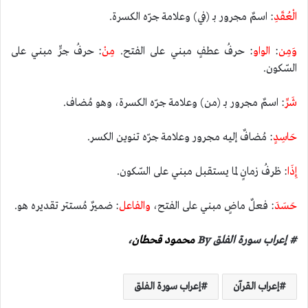
الْعُقَدِ
: اسمٌ مجرور بـ (في) وعلامة جرّه الكسرة.
وَمِن
:
الواو
: حرفُ عطفٍ مبني على الفتح.
مِنْ
: حرفُ جرٍّ مبني على
السّكون.
شَرِّ
: اسمٌ مجرور بـ (من) وعلامة جرّه الكسرة، وهو مُضاف.
حَاسِدٍ
: مُضافٌ إليه مجرور وعلامة جرّه تنوين الكسر.
إِذَا
: ظرفُ زمانٍ لما يستقبل مبني على السّكون.
حَسَدَ
: فعلٌ ماضٍ مبني على الفتح،
والفاعل
: ضميرٌ مُستتر تقديره هو.
# إعراب سورة الفلق By
محمود قحطان
،
إعراب القرآن
إعراب سورة الفلق