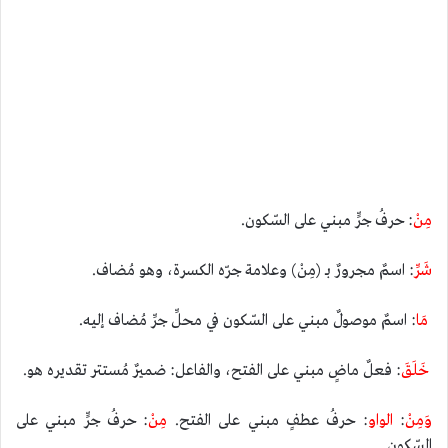
مِنْ
: حرفُ جرٍّ مبني على السّكون.
شَرِّ
: اسمٌ مجرورٌ بـ (مِنْ) وعلامة جرّه الكسرة، وهو مُضاف.
مَا
: اسمٌ موصولٌ مبني على السّكون في محلِّ جرِّ مُضاف إليه.
خَلَقَ
: فعلٌ ماضٍ مبني على الفتح، والفاعل: ضميرٌ مُستتر تقديره هو.
وَمِنْ
:
الواو
: حرفُ عطفٍ مبني على الفتح.
مِنْ
: حرفُ جرٍّ مبني على
السّكون.