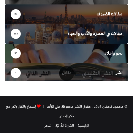
مقالات الضيوف
21
مقالات في العمارة والأدب والحياة
165
نحو وإملاء
35
نشر
4
© محمود قحطان 2026، حقوق النّشر محفوظة على المؤلّف |
يُسمحُ بالنّقل ولكن مع
ذكر المصدر
الرئيسية
السّيرة الذّاتيّة
المتجر