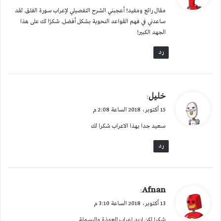
و
مقال رائع ومفيد! أعجبني الشرح التفصيلي لإعراب سورة الفلق. لقد
ل
ساعدني في فهم القواعد النحوية بشكل أفضل. شكرًا لك على هذا
الجهد الكبير!
رد
ي
خليل
:
ق
15 أكتوبر، 2018 الساعة 2:08 م
و
سعيد جدا بهذا الاعراب شكرا لك
ل
رد
ي
Afnan
:
ق
13 أكتوبر، 2018 الساعة 3:10 م
و
شكرا لكن اريد اعراب المعوذة والبسملة