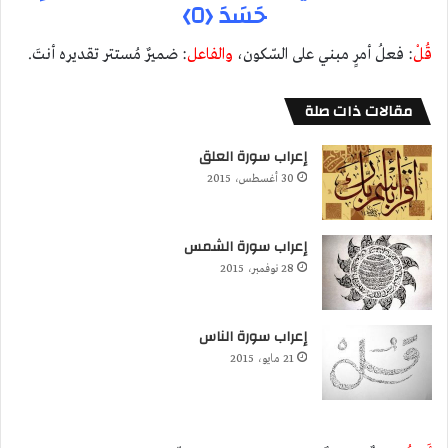
حَسَدَ ﴿٥﴾
قُلْ
: فعلُ أمرٍ مبني على السّكون،
والفاعل
: ضميرٌ مُستتر تقديره أنتَ.
مقالات ذات صلة
إعراب سورة العلق
30 أغسطس، 2015
إعراب سورة الشمس
28 نوفمبر، 2015
إعراب سورة الناس
21 مايو، 2015