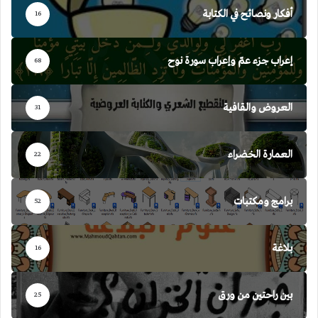
أفكار ونصائح في الكتابة
16
إعراب جزء عمّ وإعراب سورة نوح
68
العروض والقافية
31
العمارة الخضراء
22
برامج ومكتبات
52
بلاغة
16
بين راحتين من ورق
25