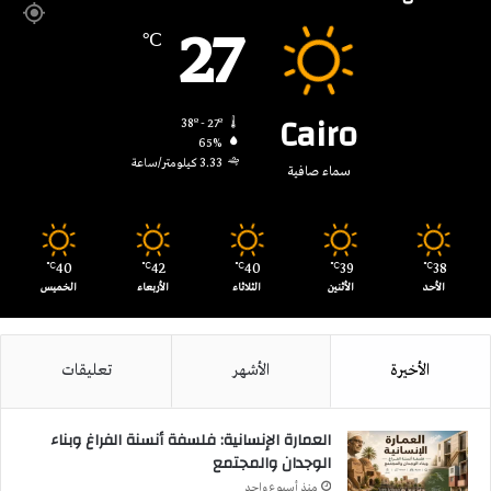
27
℃
Cairo
38º - 27º
65%
3.33 كيلومتر/ساعة
سماء صافية
40
42
40
39
38
℃
℃
℃
℃
℃
الأحد
الأثنين
الثلاثاء
الأربعاء
الخميس
الأخيرة
الأشهر
تعليقات
العمارة الإنسانية: فلسفة أنسنة الفراغ وبناء
الوجدان والمجتمع
منذ أسبوع واحد