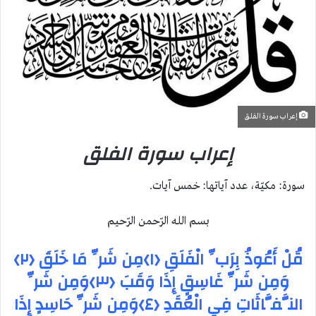
إعراب سورة الفلق
إعراب سورة الفلق
سورة: مكيّة، عدد آياتها: خمس آيات.
بسم الله الرّحمن الرّحيم
قُلْ أَعُوذُ بِرَبِّ الْفَلَقِ ﴿١﴾مِن شَرِّ مَا خَلَقَ ﴿٢﴾
وَمِن شَرِّ غَاسِقٍ إِذَا وَقَبَ ﴿٣﴾وَمِن شَرِّ
النَّفَّاثَاتِ فِي الْعُقَدِ ﴿٤﴾وَمِن شَرِّ حَاسِدٍ إِذَا