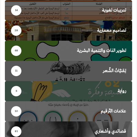
تدريبات لغوية
14
تصاميم معمارية
28
تطوير الذات والتنمية البشرية
68
تِقنيَّاتُ الشِّعر
11
رواية
6
علامات التّرقيم
10
قصائدي وأشعاري
81