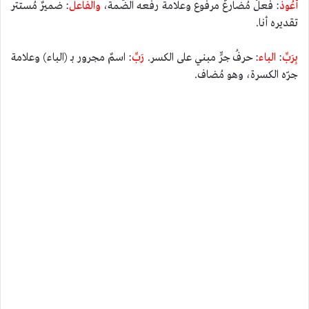
أَعُوذُ
: فعلٌ مُضارعٌ مرفوع وعلامة رفعه الضّمة،
والفاعل
: ضميرٌ مُستتر
تقديره أنا.
بِرَبِّ
:
الباء
: حرفُ جرٍّ مبني على الكسر.
رَبِّ
: اسمٌ مجرور بـ (الباء) وعلامة
جرّه الكسرة، وهو مُضاف.