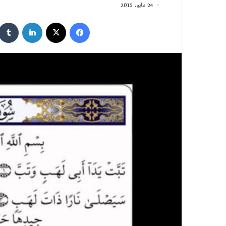
24 مايو، 2015
فيسبوك
‫X
لينكدإن