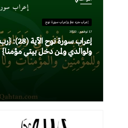
إعراب جزء عمّ وإعراب سورة نوح
17 نوفمبر، 2022
إعراب سورة نوح ال
ولوالدي ولمن دخل بيتي مؤمنا}
إعراب
سورة