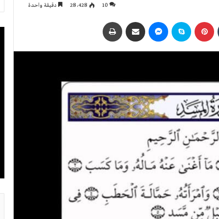
10
28٬428
دقيقة واحدة
بينتيريست
سكايب
ماسنجر
مشاركة عبر البريد
طباعة