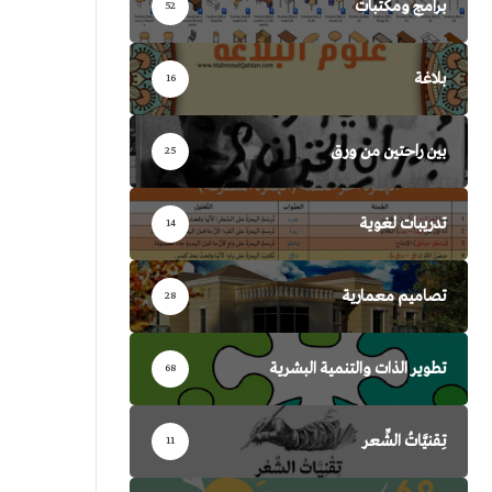
برامج ومكتبات
52
بلاغة
16
بين راحتين من ورق
25
تدريبات لغوية
14
تصاميم معمارية
28
تطوير الذات والتنمية البشرية
68
تِقنيَّاتُ الشِّعر
11