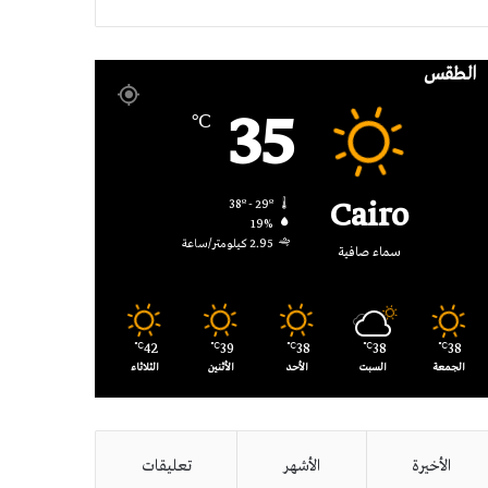
RSS
الطقس
35
℃
Cairo
38º - 29º
19%
2.95 كيلومتر/ساعة
سماء صافية
42
39
38
38
38
℃
℃
℃
℃
℃
الجمعة
السبت
الأحد
الأثنين
الثلاثاء
الأخيرة
الأشهر
تعليقات