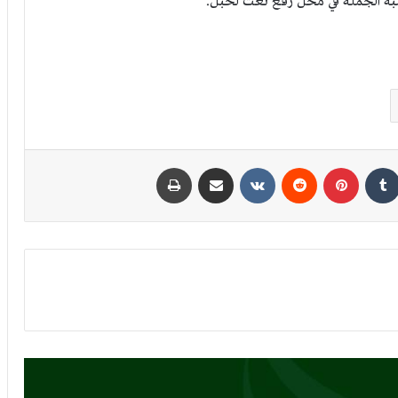
شبه الجُملة في محلِّ رفع نعت لحبل.
كدإن
بينتيريست
مشاركة عبر البريد
طباعة
إعراب سورة نوح الآية (28): {رب اغفر لي ولوالدي
ولمن دخل بيتي مؤمنا}
إعراب سورة نوح الآية (27): {إنك إن تذرهم يضلوا
عبادك ولا يلدوا إلا فاجرا كفارا}
إعراب سورة نوح الآية (26): {وقال نوح رب لا تذر
على الأرض من الكافرين ديارا}