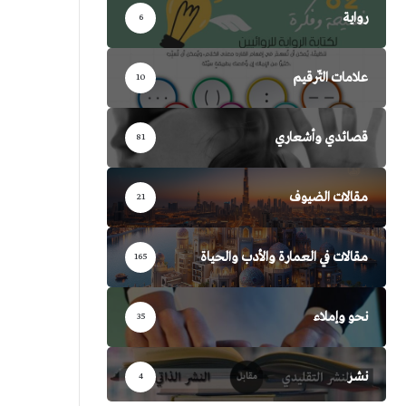
رواية
6
علامات التّرقيم
10
قصائدي وأشعاري
81
مقالات الضيوف
21
مقالات في العمارة والأدب والحياة
165
نحو وإملاء
35
نشر
4