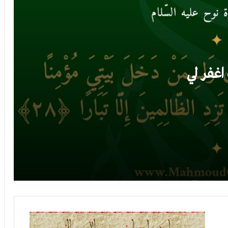
إعراب سورة نوح الآية (25): {مما خطيئاتهم أغرقوا
فأدخلوا نارا فلم يجدوا لهم من دون الله أنصارا}
إعراب سورة نوح الآية (24): {وقد أضلوا كثيرا ولا
تزد الظالمين إلا ضلالا}
آية (28): {رب اغفر لي
إعراب سورة نوح الآية (23): {وقالوا لا تذرن آلهتكم
ولا تذرن ودا ولا سواعا ولا يغوث ويعوق ونسرا}
إعراب سورة نوح الآية (22): {ومكروا مكرا كبارا}
إعراب سورة نوح الآية (21): {قال نوح رب إنهم
عصوني واتبعوا من لم يزده ماله وولده إلا خسارا}
إعراب
إعراب سورة نوح الآية (20): {لتسلكوا منها سبلا
سورة