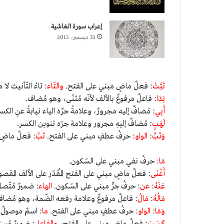
إعراب سورة الغاشية
31 ديسمبر، 2015
تَبَّتْ
: فعلٌ ماضٍ مبني على الفتح.
والتّاء
: تاءُ التّأنيث لا
يَدَا
: فاعلٌ مرفوعٌ بالألف لأنّه مُثنّى، وهو مُضاف.
أَبِي
: مُضافٌ إليه مجرورٌ، وعلامةُ جرِّه الياء نيابةً عنِ الك
لَهَبٍ
: مُضافٌ إليهِ مجرور وعلامة جرّه تنوين الكسر.
وَتَبَّ
:
الواو
: حرفُ عطفٍ مبني على الفتح.
تَبَّ
: فعلٌ ماضٍ
مَا
: حرفُ نفي مبني على السّكون.
أَغْنَى
: فعلٌ ماضٍ مبني على الفتح المُقدّر على الآلف المقص
عَنْهُ
:
عن
: حرفُ جرٍّ مبني على السّكون.
الهاء
: ضميرٌ مُتّص
مَالُهُ
:
مَالُ
: فاعلٌ مرفوعٌ وعلامة رفعه الضّمة، وهو مُضا
وَمَا
:
الواو
: حرفُ عطفٍ مبني على الفتح.
ما
: اسمٌ موصولٌ
كَسَبَ
: فعلٌ ماضٍ مبني على الفتح،
والفاعل
: ضميرٌ مُست