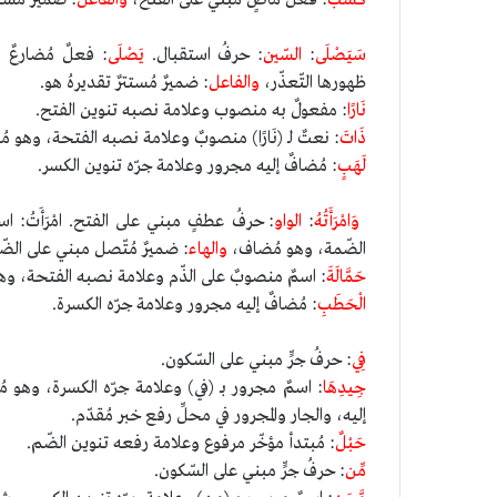
سَيَصْلَى
:
السّين
: حرفُ استقبال.
يَصْلَى
: فعلٌ مُضارعٌ م
ظهورها التّعذّر،
والفاعل
: ضميرٌ مُستترٌ تقديرهُ هو.
نَارًا
: مفعولٌ به منصوب وعلامة نصبه تنوين الفتح.
ذَاتَ
: نعتٌ لـ (نَارًا) منصوبٌ وعلامة نصبه الفتحة، وهو م
لَهَبٍ
: مُضافٌ إليه مجرور وعلامة جرّه تنوين الكسر.
وَامْرَأَتُهُ
:
الواو
: حرفُ عطفٍ مبني على الفتح. امْرَأَتُ: 
الضّمة، وهو مُضاف،
والهاء
: ضميرٌ مُتّصل مبني على الضّم
حَمَّالَةَ
: اسمٌ منصوبٌ على الذّم وعلامة نصبه الفتحة، وه
الْحَطَبِ
: مُضافٌ إليه مجرور وعلامة جرّه الكسرة.
فِي
: حرفُ جرٍّ مبني على السّكون.
جِيدِهَا
: اسمٌ مجرور بـ (في) وعلامة جرّه الكسرة، وهو 
إليه، والجار والمجرور في محلِّ رفع خبر مُقدّم.
حَبْلٌ
: مُبتدأ مؤخّر مرفوع وعلامة رفعه تنوين الضّم.
مِّن
: حرفُ جرٍّ مبني على السّكون.