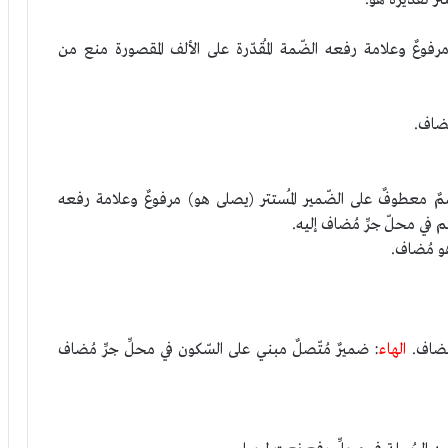
رفوعٌ وعلامة رفعه الضّمة المُقدّرة على الألف المقصورة منع من
ُضاف.
اسمٌ معطوفٌ على الضّمير المُستتر (يصلى هو) مرفوعٌ وعلامة رفعه
 في محلّ جرِّ مُضاف إليه.
و مُضاف.
مُضاف.
الهاء
: ضميرٌ مُتّصلٌ مبني على السّكون في محلِّ جرِّ مُضاف