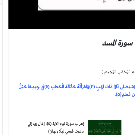
سورة المسد
هِ الرَّحْمَنِ الرَّحِيمِ ﴾
تَبَّتْ يَدَا أَبِي لَهَبٍ وَتَبَّ ﴿١﴾مَا أَغْنَى عَنْهُ مَالُهُ وَمَا كَسَبَ ﴿٢﴾سَيَصْلَى نَارًا ذَاتَ لَهَبٍ ﴿٣﴾وَامْرَأَتُهُ حَمَّالَةَ الْحَطَبِ ﴿٤﴾فِي جِيدِهَا حَبْلٌ
ن مَّسَدٍ﴿٥﴾.
إعراب سورة نوح الآية (5): {قال رب إني
دعوت قومي ليلًا ونهارًا}