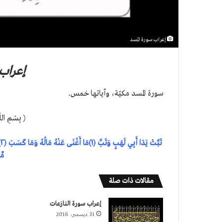
إعراب سورة المسد
إعراب 
سورة المسد مكيّة، وآياتها خمس.
﴿ بِسْمِ اللّ
مِّ
مقالات ذات صلة
إعراب سورة النازعات
31 ديسمبر، 2016