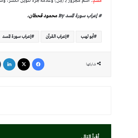
مَّسَدٍ
: اسمٌ مجرور بـ (مِن) وعلامة جرّه تنوين الكسر، و
# إعراب سورة المسد
By
محمود قحطان
،
أبو لهب
إعراب القرآن
إعراب سورة المسد
فيسبوك
‫X
لين
شاركها
أقرأ التالي