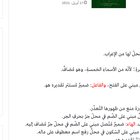
17 أبريل، 2022
 محلّ لها من الإعراب.
سرةِ؛ لأنّه من الأسماءِ الخمسةِ، وهو مُضافٌ.
 مبني على الفتح،
والفاعل
: ضميرٌ مُستتر تقديره هو.
ورة منع من ظهورها التّعذّر.
لٌ مبني على الضّم في محلّ جرّ بحرفِ الجر.
ف.
الهاء
: ضميرٌ مُتّصل مبني على الضّم في محلّ جرِّ مُضاف إليه.
 مبني على السّكون في محلِّ رفع اسم معطوف على ماله.
ترٌ تقديره هو.