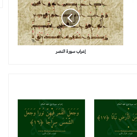
فجاجا}
النصر
إعراب سورة نوح الآية (19): {والله جعل لكم الأرض
بساطا}
إعراب سورة النصر