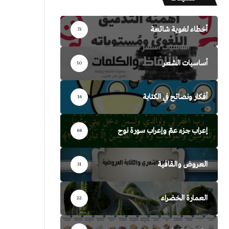
أخطاء لغوية شائعة
73
أساسيات الشعر
10
أفكار ونصائح في الكتابة
16
إعراب جزء عمّ وإعراب سورة نوح
68
العروض والقافية
31
العمارة الخضراء
22