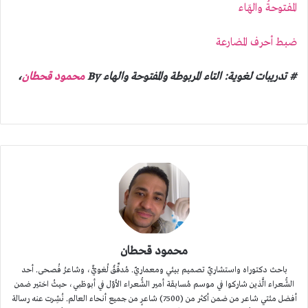
المفتوحةُ والهَاء
ضبط أحرف المضارعة
# تدريبات لغوية: التاء المربوطة والمفتوحة والهاء By
محمود قحطان
،
محمود قحطان
باحث دكتوراه واستشاريّ تصميم بيئي ومعماريّ. مُدقِّقٌ لُغويٌّ، وشاعرُ فُصحى. أحد
الشُّعراء الَّذين شاركوا في موسم مُسابقة أمير الشُّعراء الأوّل في أبوظبي، حيثُ اختير ضمن
أفضل مئتي شاعر من ضمن أكثر من (7500) شاعرٍ من جميع أنحاء العالم. نُشِرت عنه رسالة