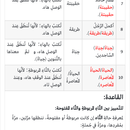
المَطارِ حاملًا
تُكتبُ بالهاءِ؛ لأنَّها تُنطَقُ عِندَ
7
حَقيبَتهُ
(
حقيبتهُ
/
الوَصلِ هاء.
حقيبتة
).
أكملَ الرَّجُلُ
تُكتبُ بالهاءِ؛ لأنَّها تُنطَقُ عِندَ
8
طريقهُ
(
طريقة
/
طريقهُ
).
الوَصلِ هاء.
تُكتبُ بالهاءِ؛ لأنَّها تُنطَقُ عِندَ
(
جِبَاهُ
/
جِبَاة
)
9
جِبَاهُ
الوَصلِ هاء، وتمَّ معناها
السَّاجدينَ.
بالتَّنوين (جِباهٌ).
(
الحياهُ
/
الحياةُ
تُكتبُ بالتَّاءِ المربوطةِ؛ لأنَّها
الحياةُ/
10
المُعاصرة
/
تُنطَقُ عندَ الوقفِ هاء، وعِندَ
المُعاصرةُ
المُعاصره
).
الوصلِ تاء.
القاعدة:
للتّمييز بين التَّاءِ المربوطةِ والتَّاء المفتوحة
:
لمعرفةِ حالةِ
التَّاء
إن كانت مربوطةً أو مفتوحةً، ننطقها مرَّتين، مرَّةً
بمُفردِها، ومرَّةً في جُملةٍ: