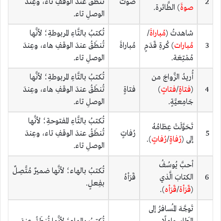
2
صوتَ
تُنطَقُ عندَ الوقفِ تاء، وعِندَ
صوةَ
) الطَّائرة.
الوصلِ تاء.
شاهدتُ (
مُباراةَ
/
تُكتبُ بالتَّاءِ المربوطةِ؛ لأنَّها
3
مُبارات
) كُرةِ قَدَمٍ
مُباراةَ
تُنطَقُ عندَ الوقفِ هاء، وعِندَ
مُمْتِعَة.
الوصلِ تاء.
أُريدُ الزَّواجَ من
تُكتبُ بالتَّاءِ المربوطةِ؛ لأنَّها
4
(
فتاةٍ
/
فتاتٍ
)
فتاةٍ
تُنطَقُ عندَ الوقفِ هاء، وعِندَ
جَامِعيَّةٍ.
الوصلِ تاء.
تُكتبُ بالتَّاءِ المفتوحةِ؛ لأنَّها
تَحَوَّلَتْ عِظامُهُ
5
رُفاتٍ
تُنطَقُ عندَ الوقفِ تاء، وعِندَ
إلى (
رُفاةٍ
/
رُفاتٍ
).
الوصلِ تاء.
أحبَّ يُوسُفُ
تُكتبُ بالهاء؛ لأنَّها ضميرٌ مُتَّصِلٌ
6
الكتابَ الَّذي
قَرَأهُ
بفِعلٍ.
(
قَرَأة
/
قَرَأه
).
تَوجَّهَ المُسافرُ إلى