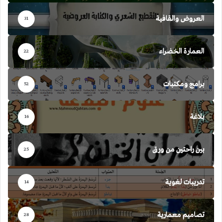
العروض والقافية
31
العمارة الخضراء
22
برامج ومكتبات
52
بلاغة
16
بين راحتين من ورق
25
تدريبات لغوية
14
تصاميم معمارية
28