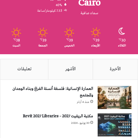
Cairo
40%
7.53 كيلومتر/ساعة
سماء صافية
38
39
39
39
30
℃
℃
℃
℃
℃
الثلاثاء
الأربعاء
الخميس
الجمعة
السبت
الأخيرة
الأشهر
تعليقات
العمارة الإنسانية: فلسفة أنسنة الفراغ وبناء الوجدان
والمجتمع
منذ 4 أيام
مكتبة الريفيت 2027 – Revit 2027 Libraries
30 يونيو، 2026