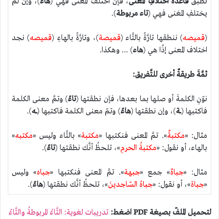
نُطبِّقُ
قاعدةَ اختلافِ المعَنى
، فإن اختلفَ المَعنى فهي (
هاء
)، وإن لم
يختلفِ المعَنى فهي (
تاء مربوطة
).
(
قميصه
) ننطقها تارَّةً بالتَّاء (
قميصة
)، وتارَّةً بالهاءِ (
قميصه
) نجد
اختلاف المعنى إذًا هي (
هاء
) … وهكذا.
ثمَّةَ طريقةٌ أخرى للتَّفريق
:
نوّنِ الكلمةَ أو صلها بما بعدها، فإن نطقتها (
تاءً
) وتمَّ معنى الكلمة
فاكتبها (ـ
ــة
)، وإن نطقتها (
هاءً
) وتمّ معنى الكلمة فاكتبها (
ـــه
).
مثال: «
مكتبةٌ
». تمَّ المعنى فنكتبها «
مكتبة
» بالتَّاء وليس «
مكتبه
»
بالهاء، أو نقول: «
مكتبةُ الحرمِ
»، تلحظُ أنَّك نطقتها (
تاءً
).
مثال: «
جباهٌ
» جمع «
جبهة
». تمَّ المعنى فنكتبها «
جباه
» وليس
«
جباة
»، أو نقول: «
جباهُ السّاجدينَ
»، تلحظُ أنَّك نطقتها (
هاءً
).
لتحميل الملفّ بصيغة PDF اضغط:
تدريبات لغوية: التَّاءُ المربوطةُ والتَّاءُ