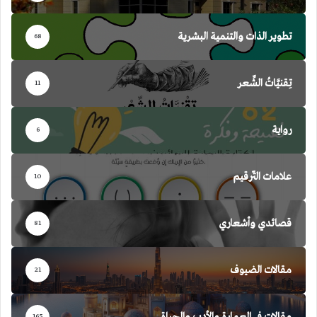
تطوير الذات والتنمية البشرية
68
تِقنيَّاتُ الشِّعر
11
رواية
6
علامات التّرقيم
10
قصائدي وأشعاري
81
مقالات الضيوف
21
مقالات في العمارة والأدب والحياة
165