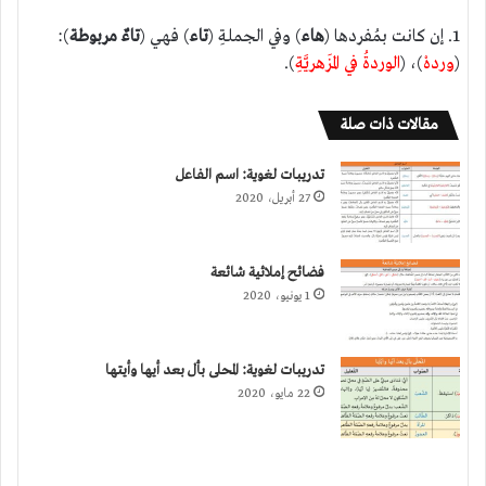
1. إن كانت بمُفردها (
هاء
) وفي الجملةِ (
تاء
) فهي (
تاءٌ مربوطة
):
(
وردهْ
)، (
الوردةُ في المَزهريَّةِ
).
مقالات ذات صلة
تدريبات لغوية: اسم الفاعل
27 أبريل، 2020
فضائح إملائية شائعة
1 يونيو، 2020
تدريبات لغوية: المحلى بأل بعد أيها وأيتها
22 مايو، 2020