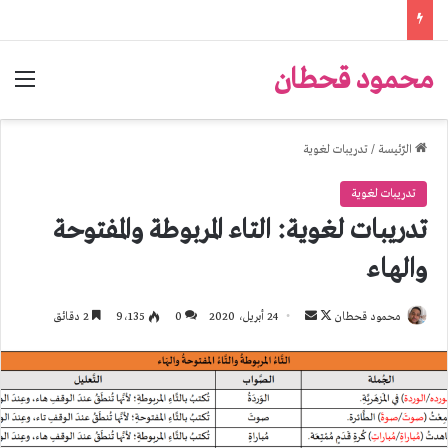
محمود قحطان
الق
الرّئيسة
/
تدريبات لغوية
تدريبات لغوية
تدريبات لغوية: التاء المربوطة والمفتوحة
والهاء
تابع
أرسل
محمود قحطان
24 أبريل، 2020
0
9٬135
2 دقائق
على
بريدا
X
إلكترونيا