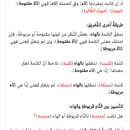
2. إن كانت بمفردها (
تاء
) وفي الجملة (
تاء
) فهي (
تاءٌ مفتوحة
):
(
صوتْ
)، (
صوتُ الطَّائرة
).
طريقةٌ أخرى للتَّفريق
:
ننطقُ الكلمةَ
بالهاء
، بغضِّ النَّظرِ عن كونِها مفتوحةً أو مربوطةً، فإنِ
اختلفَ معنَى الكلمةِ فهي (
تاءٌ مفتوحة
)، وإن لم يتغيَّرِ المعنى فهي
(
تاءٌ مربوطة
).
كلمة (
كتبت
)، ننطقها
بالهاء
(
كتبه
)، نلاحظ أنَّ الكلمةَ تغيَّر
معناها؛ إذًا هي (
تاء مفتوحة
).
كلمة (
سمكة
)، ننطقها
بالهاء
(
سمكه
)، لم يتغيَّر المعنى إذًا هي (
تاء
مربوطة
).
للتّمييز بين التَّاءِ المربوطةِ والهَاء
:
هل نكتب (
مدرسة
) بالتَّاءِ المربوطةِ أو الهاء (
مدرسه
)؟