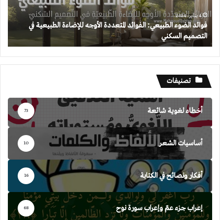
للإضاءة
الطبيعية
4 يناير، 2024
فوائد الضوء الطبيعي: الفوائد المتعددة الأوجه للإضاءة الطبيعية في
في
التصميم السكني
التصميم
السكني
تصنيفات
أخطاء لغوية شائعة
73
أساسيات الشعر
10
أفكار ونصائح في الكتابة
16
إعراب جزء عمّ وإعراب سورة نوح
68