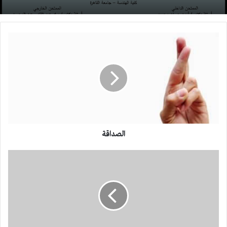
الصداقة
الصداقة
أخطاء
لغوية
شائعة
سَويًّا