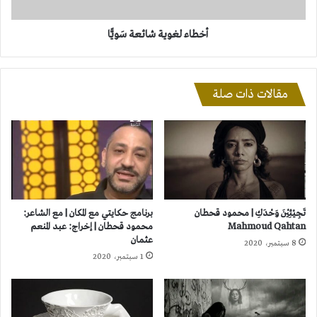
أخطاء لغوية شائعة سَويًّا
مقالات ذات صلة
تَجِيْئِيْنَ وَحْدَكِ | محمود قحطان
برنامج حكايتي مع المكان | مع الشاعر:
Mahmoud Qahtan
محمود قحطان | إخراج: عبد المنعم
عثمان
8 سبتمبر، 2020
1 سبتمبر، 2020