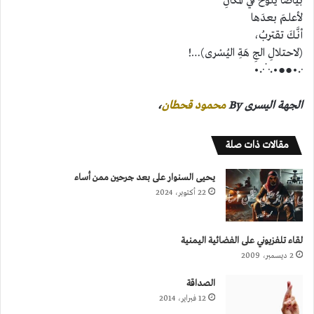
بياضًا يَلوْحُ في المكانِ
لأعلمَ بعدَها
أنَّـكَ تقتربُ،
(لاحتلالِ الجِ هَةِ اليُسْرى)…!
·٠•●●•٠·˙·٠•
الجهة اليسرى By
محمود قحطان
،
مقالات ذات صلة
يحيى السنوار على بعد جرحين ممن أساء
22 أكتوبر، 2024
لقاء تلفزيوني على الفضائية اليمنية
2 ديسمبر، 2009
الصداقة
12 فبراير، 2014