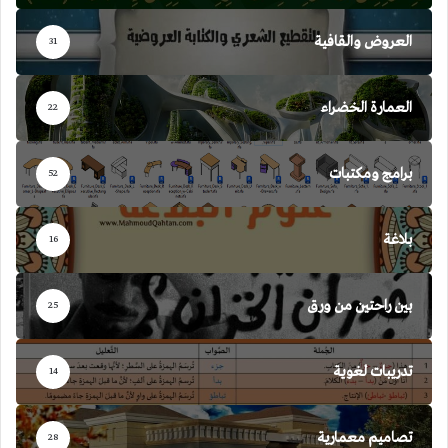
العروض والقافية
31
العمارة الخضراء
22
برامج ومكتبات
52
بلاغة
16
بين راحتين من ورق
25
تدريبات لغوية
14
تصاميم معمارية
28