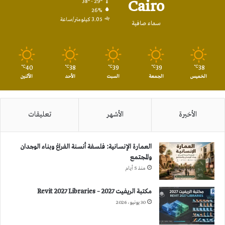
Cairo
38º - 29º
26%
3.05 كيلومتر/ساعة
سماء صافية
40
38
39
39
38
℃
℃
℃
℃
℃
الخميس
الجمعة
السبت
الأحد
الأثنين
الأخيرة
الأشهر
تعليقات
العمارة الإنسانية: فلسفة أنسنة الفراغ وبناء الوجدان
والمجتمع
منذ 5 أيام
مكتبة الريفيت 2027 – Revit 2027 Libraries
30 يونيو، 2026