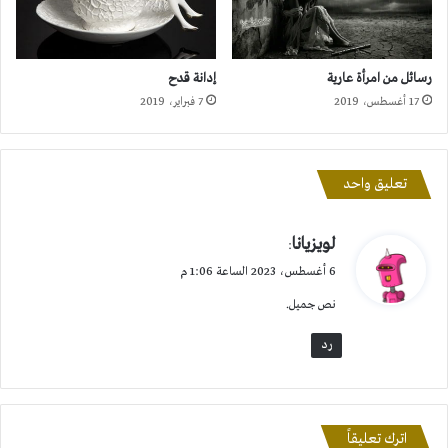
رسائل من امرأة عارية
إدانة قدح
17 أغسطس، 2019
7 فبراير، 2019
تعليق واحد
ي
لويزيانا
:
ق
6 أغسطس، 2023 الساعة 1:06 م
و
نص جميل.
ل
رد
اترك تعليقاً