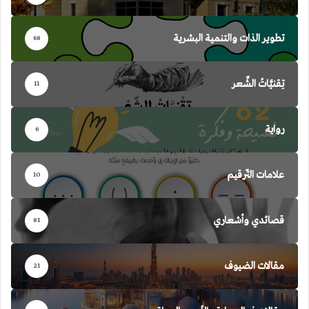
تطوير الذات والتنمية البشرية
68
تِقنيَّاتُ الشِّعر
11
رواية
6
علامات التّرقيم
10
قصائدي وأشعاري
81
مقالات الضيوف
21