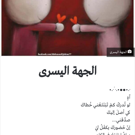
الجهة اليسرى
الجهة اليسرى
·٠•●●•٠·˙·٠•
آهٍ
لو تُدركُ كمْ تَبْتَلعُني خُطاكَ
كي أصلَ إليكَ
صدِّقني…
إنّ حُضوركَ يكفَلُ ليْ