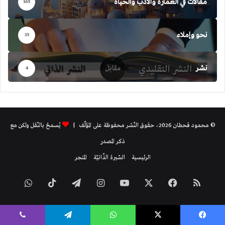
مقالات في العمارة والأدب والحياة
165
نحو وإملاء
35
نشر
4
© محمود قحطان 2026، حقوق النّشر محفوظة على المؤلّف |
يُسمحُ بالنّقل ولكن مع
ذكر المصدر
الرئيسية
السّيرة الذّاتيّة
المتجر
ملخص
فيسبوك
‫X
‫YouTube
انستقرام
تيلقرام
‫TikTok
واتساب
الموقع
يسبوك
‫X
واتساب
تيلقرام
ڤايبر