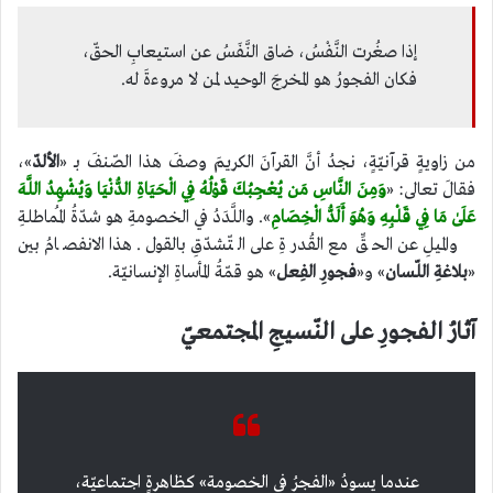
إذا صغُرت النَّفْسُ، ضاق النَّفَسُ عن استيعابِ الحقّ،
فكان الفجورُ هو المخرجَ الوحيد لمن لا مروءةَ له.
من زاويةٍ قرآنيّةٍ، نجدُ أنَّ القرآنَ الكريمَ وصفَ هذا الصّنفَ بـ «
الألدّ
»،
فقالَ تعالى: «
وَمِنَ النَّاسِ مَن يُعْجِبُكَ قَوْلُهُ فِي الْحَيَاةِ الدُّنْيَا وَيُشْهِدُ اللَّهَ
عَلَىٰ مَا فِي قَلْبِهِ وَهُوَ أَلَدُّ الْخِصَامِ
». واللَّدَدُ في الخصومةِ هو شدّةُ المُماطلةِ
والميلِ عن الحقِّ مع القُدرةِ على التّشدّقِ بالقول. هذا الانفصامُ بين
«
بلاغةِ اللّسان
» و«
فجورِ الفِعل
» هو قمّةُ المأساةِ الإنسانيّة.
آثارُ الفجورِ على النّسيجِ المجتمعيّ
عندما يسودُ «الفجرُ في الخصومة» كظاهرةٍ اجتماعيّة،