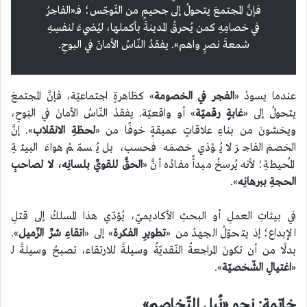
فإنَّ المجتمعَ يتحولُ إلى جحيمٍ من التّوجّس؛ فـ«الفاجرُ
في خصامِهِ كمن يُحرقُ المدينةَ بأكملها، ليُضيءَ لنفسِهِ
شمعةَ نصرٍ واهم». يفقدُ النّاسُ الأمانَ في البوحِ.
عندما يسودُ «
الفجر في الخصومة
» كظاهرةٍ اجتماعيّة، فإنَّ المجتمعَ
يتحولُ إلى «
غابةٍ رقميّة
» أو واقعيّة. يفقدُ النّاسُ الأمانَ في البَوحِ،
ويخشونَ من بناءِ علاقاتٍ عميقةٍ خوفًا من «
لحظةِ الانقلاب
». إنَّ
الخصمَ الفاجرَ لا يُؤذي خصمَه فحسب، بل يُسمّمُ هواءَ البيئةِ
المُحيطةِ؛ لأنه يُرسخُ مبدأً مفادُه أنَّ «
الحقَّ للقويِّ بلسانِه، لا لصاحبِ
الحجةِ ببرهانِه
».
في بيئاتِ العملِ أو البحثِ الأكاديميّ، يُؤدّي هذا المسلكُ إلى قتلِ
الإبداع؛ إذ يتحوّلُ الجهدُ من «
تطويرِ الفكرة
» إلى «
اتقاءِ شرِّ الزّميل
».
بدلًا من أن تكونَ المراجعةُ النّقديّةُ وسيلةً للارتقاء، تصبحُ وسيلةً لـ
«
اغتيالِ الشّخصيّة
».
خاتمة: نحو «نُبلِ التّخاصم»