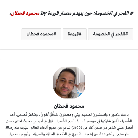
# الفجر في الخصومة: حين ينهدم معمار المروءة By
محمود قحطان
،
الفجر في الخصومة
المروءة
محمود قحطان
محمود قحطان
باحث دكتوراه واستشاريّ تصميم بيئي ومعماريّ. مُدقِّقٌ لُغويٌّ، وشاعرُ فُصحى. أحد
الشُّعراء الَّذين شاركوا في موسم مُسابقة أمير الشُّعراء الأوّل في أبوظبي، حيثُ اختير ضمن
أفضل مئتي شاعر من ضمن أكثر من (7500) شاعرٍ من جميع أنحاء العالم. نُشِرت عنه رسالة
ماجستير، ونُشر عددٌ من إنتاجه الشّعريّ في الصّحفِ المحليّة والعربيّة، وتُرجِم بعضها.