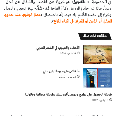
في الخصومةِ، فـ «
الفجورُ
» هو خروجٌ عن القصدِ، وانشقاقٌ عن الحقِّ،
وميلٌ جائرٌ عن جادّةِ المروءةِ. وكأنَّ الفاجرَ قد «
شَقَّ
» سِترَ الحياءِ والعدلِ
وخرجَ إلى فضاءِ الظّلمِ بلا قيد. إنّه باختصارٌ:
«
عدمُ الوقوفِ عند حدودِ
العقلِ أو الدِّينِ أو العُرفِ في أثناء النّزاع
»
.
مقالات ذات صلة
الأخطاء والعيوب في الشعر العربي
21 يناير، 2014
ما فاض عنهم وما تبقى مني
25 يناير، 2010
طريقة الحصول على برامج ودروس أتوديسك بطريقة مجانية وقانونية
16 يناير، 2012