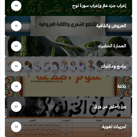
إعراب جزء عمّ وإعراب سورة نوح
68
العروض والقافية
31
العمارة الخضراء
22
برامج ومكتبات
52
بلاغة
16
بين راحتين من ورق
25
تدريبات لغوية
14