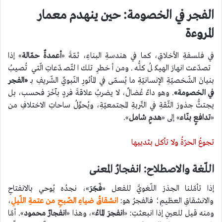
الفجر في الخصومة: حين ينهدم معمار
المروءة
في فلسفةِ الأخلاقِ، كما في هندسةِ البناءِ، ثمّةَ «
أعمدةٌ حمّالة
» إذا
تصدّعت انهارَ الهيكلُ كلُّه. ومن أخطرِ تلك التّصدّعاتِ الّتي تُصيبُ
بنيانَ الشّخصيّةِ الإنسانيّةِ ما يُسمّى في المأثورِ النّبويِّ الشّريفِ بـ
«الفجر
في الخصومة»
. وهو داءٌ عُضالٌ، لا يضربُ علاقةَ فردٍ بآخَرَ فحسب، بل
يجتثُّ جذورَ الثّقةِ في التّربةِ المجتمعيّةِ، ويُحوِّلُ ساحاتِ الاختلافِ من
«
تدافعٍ بنّاء
» إلى «
هدمٍ شامل
».
تجوعُ الحرّةُ ولا تأكل بثدييها
اللّغة والاصطلاح: انفجارُ المعنى
إذا تأمّلنا الجذرَ اللّغويَّ للفعل «
فَجَرَ
»، نجدُه يُوحي بالانفتاحِ
والانشقاقِ العظيمِ؛ فالفجرُ هو:
انشقاقُ ضياءِ الصّبحِ من عتمةِ اللّيلِ
،
ومنه قيل للعينِ إذا انبعثتِ: «
انفجرَ الماءُ
»، وهذا «
انفجارٌ محمود
». أمّا