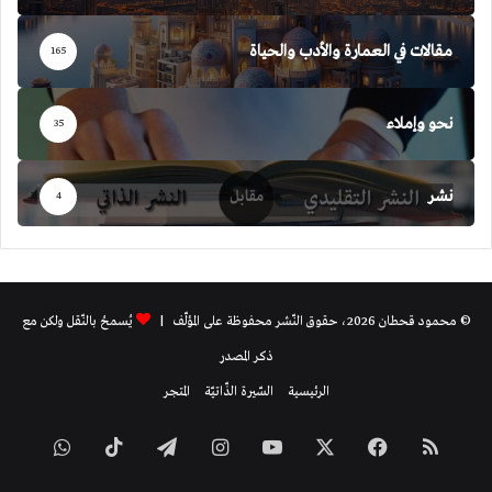
مقالات في العمارة والأدب والحياة
165
نحو وإملاء
35
نشر
4
© محمود قحطان 2026، حقوق النّشر محفوظة على المؤلّف |
يُسمحُ بالنّقل ولكن مع
ذكر المصدر
الرئيسية
السّيرة الذّاتيّة
المتجر
ملخص
فيسبوك
‫X
‫YouTube
انستقرام
تيلقرام
‫TikTok
واتساب