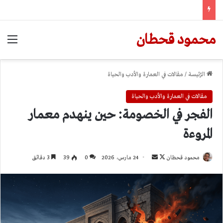
محمود قحطان
الق
الرّئيسة
/
مقالات في العمارة والأدب والحياة
مقالات في العمارة والأدب والحياة
الفجر في الخصومة: حين ينهدم معمار
المروءة
تابع
أرسل
محمود قحطان
24 مارس، 2026
0
39
3 دقائق
على
بريدا
X
إلكترونيا