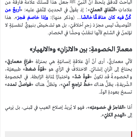
الباحثُ المُدقّقُ يلحظُ أنَّ النّبيَّ ﷺ جعلَ هذا المسلكَ علامةً فارقةً من
علاماتِ «
النّفاقِ العمليّ
»؛ إذ يقولُ في الحديثِ المتّفقِ عليه: «
أربعٌ من
كُنَّ فيه كان منافقًا خالصًا
… (وذكر منها):
وإذا خاصمَ فجرَ
». هذا
التّوصيفُ ليس مجرّدَ زجرٍ أخلاقيّ، بل هو تشخيصٌ بنيويٌّ لنفسيّةٍ لا
تؤتمنُ في السِّلمِ لأنّها تنقلبُ وحشًا في الخصام.
معمارُ الخصومةِ: بين «الاتزانِ» و«الانهيار»
لأنّي معماريٌّ، أرى أنَّ أيَّ علاقةٍ إنسانيّةٍ هي بمنزلةِ «
فراغٍ معماريّ
»
يحتاجُ إلى اتّزانٍ إنشائيّ. الاختلافُ في الرّأيِ هو «
قوّةُ ضغط
» طبيعيّة،
والخصومةُ قد تكونُ «
قوةَ شدّ
» واختبارًا لمتانةِ الرّابطة. في الخصومةِ
الشّريفةِ، يظلُّ هناك «
خطُّ تراجعٍ آمنٍ
»، وتظلُّ هناك «
فواصلُ تمدد
»
تسمحُ بعودةِ الودِّ.
أمّا «
الفاجرُ في خصومتِه
»، فهو لا يُريدُ إصلاحَ العيبِ في المبنى، بل يَرمي
إلى «
الهدمِ الكليّ
».