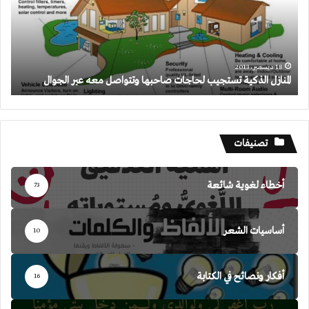
صاحبها
وتتواصل
معه
عبر
الجوال
18 ديسمبر، 2013
المنازل الذكية تستجيب لحاجات صاحبها وتتواصل معه عبر الجوال
تصنيفات
أخطاء لغوية شائعة
73
أساسيات الشعر
10
أفكار ونصائح في الكتابة
16