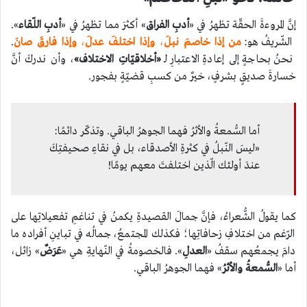
إنَّ المروءةَ الحقّة تظهرُ في «
أدبِ الفراق
» أكثرَ مما تظهرُ في «
أدبِ اللّقاء
».
الشّريفُ هو:
من إذا خاصمَ نبلَ
،
وإذا اختلفَ عدلَ
،
وإذا فارقَ صانَ
.
نحنُ بحاجةٍ إلى إعادةِ الاعتبارِ لـ
«أخلاقيّاتِ الاختلاف»
، وأن ندركَ أنَّ
خسارةَ صديقٍ بشرفٍ، خيرٌ من كسبِ قضيّةٍ بفجور.
أما السُّمعةُ والأثرُ فهما الجوهرُ الباقي. وتذكّر دائمًا:
«ليسَ النّبلُ في كثرةِ الأصدقاء، بل في نقاءِ صحيفتِكَ
عندَ أولئك الّذين اختلفتَ معهم يومًا!
كما يقولُ الشُّعراءُ، فإنَّ جمالَ القصيدةِ يكمنُ في تناغمِ تفعيلاتِها على
الرّغم من اختلافِ زحافاتِها؛ فكذلك المجتمعُ، جمالُه في تباينِ أفراده ما
دامَ يجمعُهم سقفُ «
العدلِ
». فالخصومةُ في النّهايةِ هي «
عَرَضٌ
» زائل،
أما «
السُّمعةُ
والأثرُ
» فهما الجوهرُ الباقي.