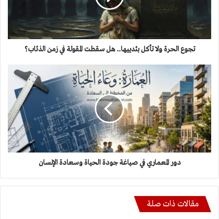
هل
سقطت
المقولة
في
زمن
تجوع الحرة ولا تأكل بثدييها.. هل سقطت المقولة في زمن الذئاب؟
الذئاب؟
دور
المعماري
في
صياغة
جودة
الحياة
وسعادة
الإنسان
دور المعماري في صياغة جودة الحياة وسعادة الإنسان
مقالات ذات صلة