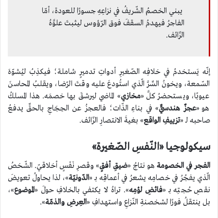
يبني الخصمُ الشّريفُ في نزاعِهِ جسورًا للعودة، أمّا
الفاجرُ فيهدمُ السقفَ فوق الرّؤوس ليثبتَ علوَّهُ
الزّائف.
إنّه يَستخدمُ في خلافِه الصّغيرِ أدواتِ تدميرٍ شاملة؛ فيكذِبُ ليُشوّهَ
السّمعة، ويخونُ السِّرَّ الّذي استُودعَ عليه وقتَ الرّضا، ويقلبُ المحاسنَ
عيوبًا، ويستحضرُ كلَّ «
مخازي
» الماضي ليرشقَ بها خصمَه. هذا المسلكُ
هو «
عجزٌ هندسيٌّ
» في بناءِ الذّات؛ فالعجزُ عن الحِجَاجِ بالحقِّ يدفعُ
صاحبه لـ «
تزييفِ الواقع
» بغيةَ الانتصارِ الزّائف.
سيكولوجيا «النّفسِ الصّغيرة»
الفجر في الخصومة
هو نتاجُ «
ضيقِ أفقٍ
» وقصرِ نَفَسٍ أخلاقيّ. الشّخصُ
الّذي يفجُرُ في خصامِه يشعرُ في أعماقِه بـ «
الدّونيّة
»، لذا يحاولُ تعويضَ
نقصِ حُجتِه بـ «
فائضِ لؤمِه
». تراهُ لا يكتفي بالخلافِ حولَ «
الموضوع
»،
بل ينتقلُ فورًا لشخصنةِ النّزاعِ واستهدافِ «
العِرضِ والذمّة
».