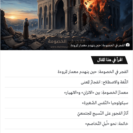
الفجر في الخصومة: حين ينهدم معمار المروءة
اقرأ في هذا المقال
الفجر في الخصومة: حين ينهدم معمار المروءة
اللّغة والاصطلاح: انفجارُ المعنى
معمارُ الخصومةِ: بين «الاتزانِ» و«الانهيار»
سيكولوجيا «النّفسِ الصّغيرة»
آثارُ الفجورِ على النّسيجِ المجتمعيّ
خاتمة: نحو «نُبلِ التّخاصم»