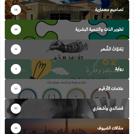
تصاميم معمارية
28
تطوير الذات والتنمية البشرية
68
تِقنيَّاتُ الشِّعر
11
رواية
6
علامات التّرقيم
10
قصائدي وأشعاري
81
مقالات الضيوف
21