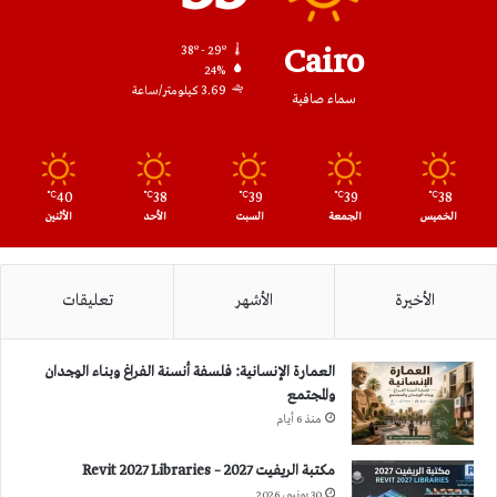
Cairo
38º - 29º
24%
3.69 كيلومتر/ساعة
سماء صافية
40
38
39
39
38
℃
℃
℃
℃
℃
الخميس
الجمعة
السبت
الأحد
الأثنين
الأخيرة
الأشهر
تعليقات
العمارة الإنسانية: فلسفة أنسنة الفراغ وبناء الوجدان
والمجتمع
منذ 6 أيام
مكتبة الريفيت 2027 – Revit 2027 Libraries
30 يونيو، 2026