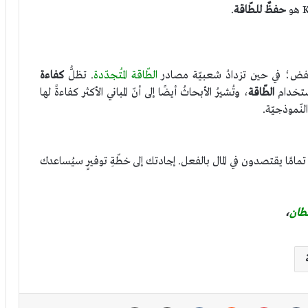
حفظٌ للطّاقة
.
 تنخفض؛ في حين تزدادُ شعبيّة مصادر
الطّاقة المُتجدّدة
. تظلُّ
كفاءة
استخدام
الطّاقة
، وتُشيرُ الأبحاثُ أيضًا إلى أنّ المباني الأكثر كفاءةً لها
النّموذجيّة.
ًا يقتصدون في المال بالفعل. إجادتك إلى خطّةِ توفيرٍ سيُساعدك
طان
،
كدإن
بينتيريست
مشاركة عبر البريد
طباعة