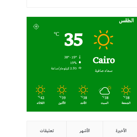
RSS
الطقس
35
℃
Cairo
38º - 29º
19%
2.95 كيلومتر/ساعة
سماء صافية
42
39
38
38
38
℃
℃
℃
℃
℃
الجمعة
السبت
الأحد
الأثنين
الثلاثاء
الأخيرة
الأشهر
تعليقات