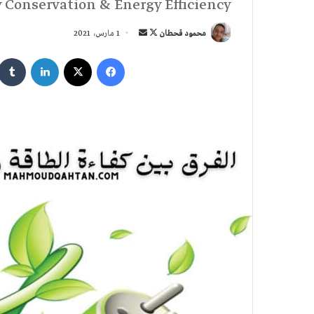
 Conservation & Energy Efficiency
تابع
أرسل
محمود قحطان
1 مارس، 2021
على
بريدا
فيسبوك
‫X
لينكدإن
X
إلكترونيا