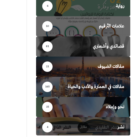
رواية
6
علامات التّرقيم
10
قصائدي وأشعاري
81
مقالات الضيوف
21
مقالات في العمارة والأدب والحياة
165
نحو وإملاء
35
نشر
4