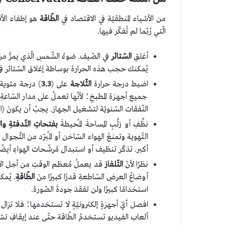
من الأشياء المنطقيّة في الاقتصاد في
الطّاقة
هو إطفاء الأ
الّتي رُبّما لم تُفكّر فيها.
أغلقِ
السّتائر
في الصّيف. ضوءُ الشّمسِ الّذي يمرُّ منَ
يُمكنك حجب هذه الحرارة بوساطة إغلاق السّتائر في ال
اضبط درجة حرارة
الثّلاجة
على (
3.3
) درجة مئوية. 
جميع أجهزة المطبخِ؛ لأنّها تعملُ على مدار السّاعةِ 
النّفقات السّنويّة لتشغيل الجهاز. يجبُ أن يكونَ (ال
نظِّفِ أو رَتِّبِ المِساحةَ المُحيطةَ
بفتحاتِ
التّدفئةِ
وال
التّهوية وتمنعُ الهواء السّاخن أو المُبرّد من التِّجو
أكبر. تذكّر تنظيف أو استبدال مُرشّحات الهواءِ أيضًا
نظرًا لأنّ
التّلفاز
قد يعملُ مُعظم الوقتِ من أجل الأط
أوضاعُ العرضِ السّاطعةِ قدرًا كبيرًا منَ
الطّاقةِ
. يُمك
استخدامًا كبيرًا ولن تفقدَ جودةَ الصّورة.
ألعاب الفيديو تستخدمُ الطّاقة حتّى عند إيقافِ تش