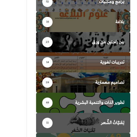
برامج ومكتبات
52
بلاغة
16
بين راحتين من ورق
25
تدريبات لغوية
14
تصاميم معمارية
28
تطوير الذات والتنمية البشرية
68
تِقنيَّاتُ الشِّعر
11