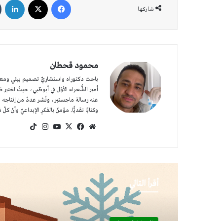
شاركها
محمود قحطان
باحث دكتوراه واستشاريّ تصميم بيئي ومعماريّ
عنه رسالة ماجستير، ونُشر عددٌ من إنتاجه الش
وكتابًا نقديًّا. مؤمنٌ بالفكرِ الإبداعيّ وأنّ كلّ 
موقع
‫X
فيسبوك
‫YouTube
انستقرام
‫TikTok
الويب
أقرأ التالي