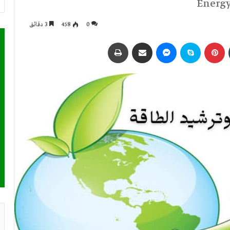
Energy
0
458
3 دقائق
بينتيريست
سكايب
ماسنجر
مشاركة عبر البريد
طباعة