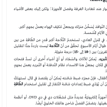
نوار عند مُغادرة الغرفة وفصل الأجهزة؛ ولكن إليك بعض الأشياء
 النّوافذ يُسَخِّنُ منزلك ويجعلُ مُكيّف الهواء يعملُ بجهدٍ أكبر.
أيّامِ المُشمسة.
في المنزلِ العادي، تستخدمُ الثّلّاجة أكبر قدرٍ من الطّاقةِ من بين
طوالَ أيّام الأسبوع. تحقّقْ من أنّ
الثّلّاجة
ليست باردةً جدًّا لتقليل
فريزر) بين (
-18
إلى
-15
) درجة مئويّة.
تّبريد
. يُمكنُ للأثاث والسّجّاد أو أيّ أشياء أُخرى أن تسدَّ فتحات
ال في المكان. يجعلُ هذا الانسداد نظام التّدفئة أو التّبريد يعمل بجهدٍ
.
فال، فإنّ مجرّد ضبط شاشته يُمكنُ أن يقتصدَ في المال. تستهلكُ
نُ أن يُؤدّي ضبط إعداداتِ شاشة التّلفاز إلى تقليلِ استخدام
الطّاقةِ
افصل أيّ أجهزةٍ إلكترونيّةٍ لا تستخدمها؛ فلا تزال أجهزةٌ إلكترونيّةٌ عديدةٌ مثل مُشغّلات دي في دي DVD، أو أنظمة
غيلها. يتضمّنُ الفصلُ شاحن هاتفك الخلويّ أيضًا.