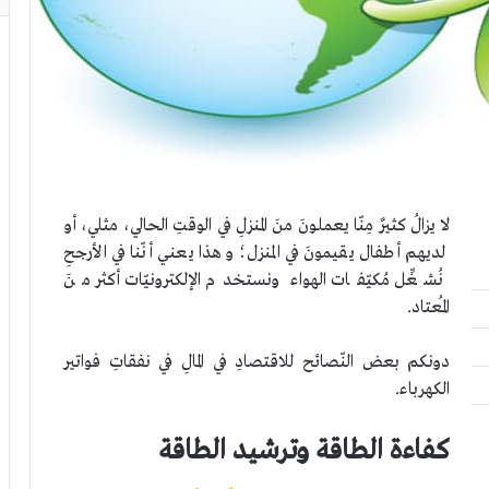
لا يزالُ كثيرٌ مِنّا يعملونَ منَ المنزلِ في الوقتِ الحالي، مثلي، أو
لديهم أطفال يقيمونَ في المنزل؛ وهذا يعني أنّنا في الأرجحِ
نُشغِّل مُكيّفات الهواء ونستخدم الإلكترونيّات أكثر منَ
المُعتاد.
دونكم بعض النّصائح للاقتصادِ في المالِ في نفقاتِ فواتير
الكهرباء.
كفاءة الطاقة وترشيد الطاقة