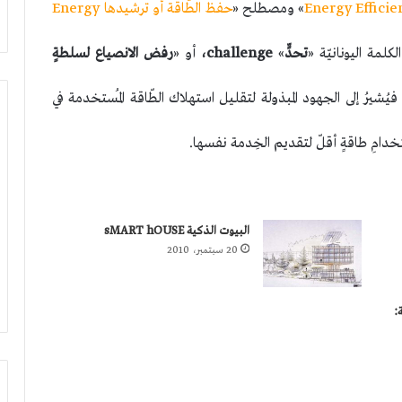
» ومصطلح «
حفظ الطّاقة أو ترشيدها Energy
لمة اليونانيّة «
تحدٍّ
»
challenge،
أو «
رفض الانصياع لسلطةٍ
فيُشيرُ إلى الجهود المبذولة لتقليل استهلاك الطّاقة المُستخدمة في
تخدامِ طاقةٍ أقلّ لتقديم الخِدمة نفسها.
البيوت الذكية sMART hOUSE
20 سبتمبر، 2010
: