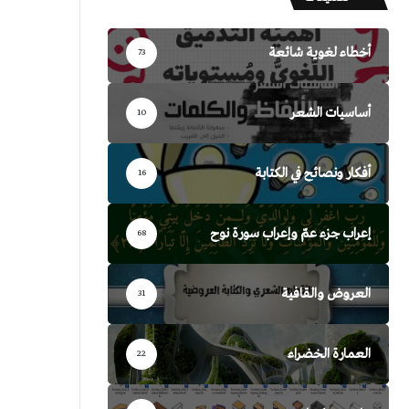
أخطاء لغوية شائعة
73
أساسيات الشعر
10
أفكار ونصائح في الكتابة
16
إعراب جزء عمّ وإعراب سورة نوح
68
العروض والقافية
31
العمارة الخضراء
22