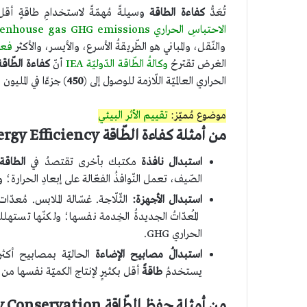
تُعَدُّ
كفاءة الطاقة
وسيلةً مُهمّةً لاستخدامِ طاقةٍ أقل
الاحتباسِ الحراري greenhouse gas GHG emissions
والنّقل، والمباني هو الطّريقةُ الأسرع، والأيسر، والأكثر
فعال
الغرض تقترحُ
وكالةُ الطّاقة الدّوليّة IEA
أنّ
كفاءة الطّاقة
الحراري العالميّة اللّازمة للوصول إلى (
450
) جزءًا في المليون
موضوع مُميّز:
تقييم الأثر البيئي
من أمثلة كفاءة الطّاقة Energy Efficiency:
استبدال نافذة
مكتبك بأخرى تقتصدُ في
الطاقة
الصّيف، تعمل النّوافذُ الفعّالة على إبعادِ الحرارة؛ 
استبدال الأجهزة:
الثّلّاجة. غسّالة الملابس. مُع
المُعدّاتُ الجديدةُ الخِدمة نفسها؛ ولكنّها تستهل
الحراري GHG.
استبدالُ مصابيح الإضاءة
الحاليّة بمصابيح أكث
يستخدمُ
طاقةً
أقل بكثيرٍ لإنتاج الكميّة نفسها من 
من أمثلة حفظ الطّاقة Energy Conservation: