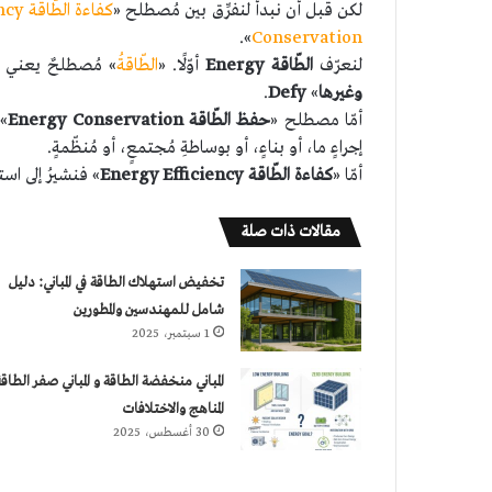
لكن قبل أن نبدأ لنفرِّق بين مُصطلح «
كفاءة الطّاقة Energy Efficiency
».
Conservation
لنعرّف
الطّاقة Energy
أوّلًا. «
الطّاقةُ
» مُصطلحٌ يعني الك
وغيرها
»
Defy
.
أمّا مصطلح «
حفظ الطّاقة Energy Conservation
» 
إجراءٍ ما، أو بناءٍ، أو بوساطةِ مُجتمعٍ، أو مُنظّمةٍ.
أمّا «
كفاءة الطّاقة Energy Efficiency
» فنشيرُ إلى اس
مقالات ذات صلة
تخفيض استهلاك الطاقة في المباني: دليل
شامل للمهندسين والمطورين
1 سبتمبر، 2025
المباني منخفضة الطاقة و المباني صفر الطاقة
المناهج والاختلافات
30 أغسطس، 2025