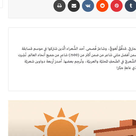
استهلاك الطاقة في المباني: متى نحتاج إليها وكيف
. مُدقِّقٌ لُغويٌّ، وشاعرُ فُصحى. أحد الشُّعراء الَّذين شاركوا في موسم مُسابقة
نتوقعها؟
أمير الشُّعراء الأوّل في أبوظبي، حيثُ اختير ضمن أفضل مئتي شاعر من ضمن أكثر من (7500) شاعرٍ من جميع أنحاء العالم. نُشِرت
ّعريّ في الصّحفِ المحليّة والعربيّة، وتُرجِم بعضها. أصدرَ أربعة دواوين شعريّة
ذي عاهةٍ جبّار!
التنمية الحضرية منخفضة الكربون
أثر تطور تقنيات الإضاءة وموجاتها في المساحات
البشرية
الاستدامة: ضرورة حتمية لتحقيق التوازن بين
الحاضر والمستقبل