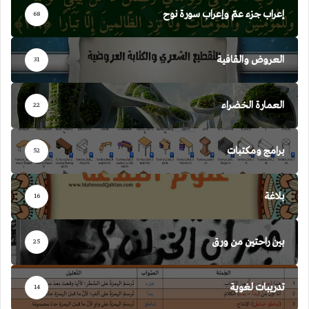
إعراب جزء عمّ وإعراب سورة نوح
68
العروض والقافية
31
العمارة الخضراء
22
برامج ومكتبات
52
بلاغة
16
بين راحتين من ورق
25
تدريبات لغوية
14