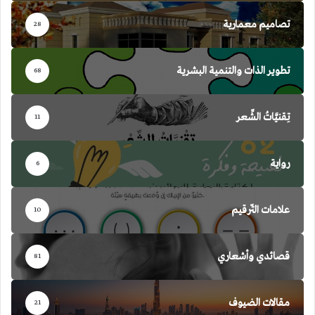
تصاميم معمارية
28
تطوير الذات والتنمية البشرية
68
تِقنيَّاتُ الشِّعر
11
رواية
6
علامات التّرقيم
10
قصائدي وأشعاري
81
مقالات الضيوف
21