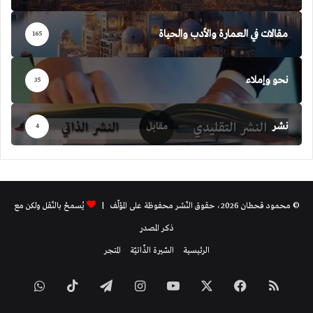
مقالات في العمارة والأدب والحياة
165
نحو وإملاء
35
نشر
4
© محمود قحطان 2026، حقوق النّشر محفوظة على المؤلّف |
يُسمحُ بالنّقل ولكن مع
ذكر المصدر
الرئيسية
السّيرة الذّاتيّة
المتجر
ملخص
فيسبوك
‫X
‫YouTube
انستقرام
تيلقرام
‫TikTok
واتساب