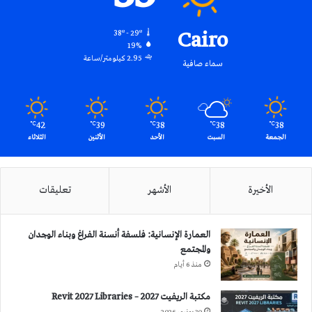
Cairo
38º - 29º
19%
2.95 كيلومتر/ساعة
سماء صافية
42
39
38
38
38
℃
℃
℃
℃
℃
الجمعة
السبت
الأحد
الأثنين
الثلاثاء
الأخيرة
الأشهر
تعليقات
العمارة الإنسانية: فلسفة أنسنة الفراغ وبناء الوجدان
والمجتمع
منذ 6 أيام
مكتبة الريفيت 2027 – Revit 2027 Libraries