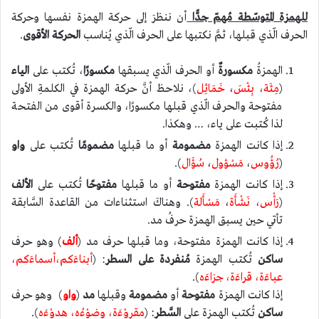
للهمزة المتوسّطة مُهمّ جدًّا
أن ننظرَ إلى حركة الهمزة نفسها وحركة
الحرف الّذي قبلها، ثمَّ نكتبها على الحرف الّذي يُناسب
الحركة الأقوى
.
الهمزةُ
مكسورةٌ
أو الحرف الّذي يسبقها
مكسورًا
، تُكتب على
الياء
(
مِئَة
،
بِئْسَ
،
خَمَائِل
)، نلاحظ أنَّ حركة الهمزة في الكلمةِ الأولى
مفتوحة والحرف الّذي قبلها مكسورًا، والكسرة أقوى من الفتحة
لذا كُتبت على ياء، … وهكذا.
إذا كانت الهمزة
مضمومة
أو ما قبلها
مضمومًا
تُكتب على
واو
(
رُؤُوس
،
مَسْؤول
،
سُؤَال
).
إذا كانت الهمزة
مفتوحة
أو ما قبلها
مفتوحًا
تُكتب على
الألف
(
رَأْس
،
نَشْأَة
،
مَسْأَلة
). وهناكَ استثناءات من القاعدة السَّابقة
تأتي حين يسبق الهمزة حرفُ مد.
إذا كانت
الهمزة مفتوحة، وما قبلها
حرف مد (
ألف
) وهو حرف
ساكن
تُكتب الهمزة
مُنفردة على السطر
: (
أبناءَكم،
أسماءَكم،
عباءَة، قراءَة، جزاءَه
).
إذا كانت الهمزة
مفتوحة
أو
مضمومة
وقبلها
مد
(
واو
) وهو حرف
ساكن
تُكتب الهمزة على
السَّطر
: (
مقروْءَة، وضوْءُه، هدوْءَه
).