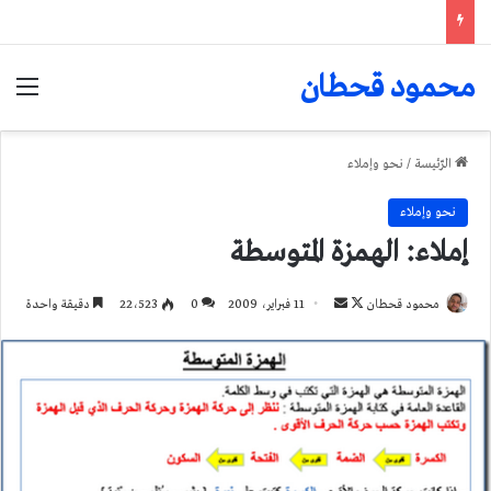
محمود قحطان
الق
الرّئيسة
/
نحو وإملاء
نحو وإملاء
إملاء: الهمزة المتوسطة
تابع
أرسل
محمود قحطان
11 فبراير، 2009
0
22٬523
دقيقة واحدة
على
بريدا
X
إلكترونيا