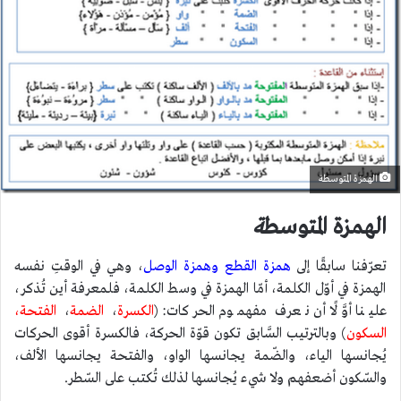
الهمزة المتوسطة
الهمزة المتوسط
ة
تعرّفنا سابقًا إلى
همزة القطع وهمزة الوصل
، وهي في الوقتِ نفسه
الهمزة في أوّل الكلمة، أمّا الهمزة في وسط الكلمة، فلمعرفة أين تُذكر،
علينا أوَّلًا أن نعرف مفهموم الحركات: (
الكسرة
،
الضمة
،
الفتحة،
السكون
) وبالترتيب السَّابق تكون قوّة الحركة، فالكسرة أقوى الحركات
يُجانسها الياء، والضّمة يجانسها الواو، والفتحة يجانسها الألف،
والسّكون أضعفهم ولا شيء يُجانسها لذلك تُكتب على السّطر.