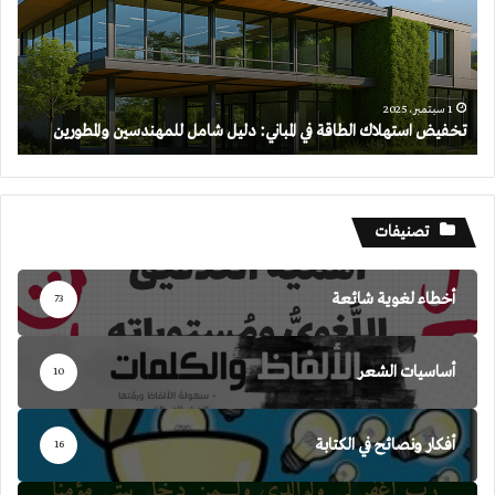
المباني:
دليل
شامل
للمهندسين
والمطورين
1 سبتمبر، 2025
تخفيض استهلاك الطاقة في المباني: دليل شامل للمهندسين والمطورين
تصنيفات
أخطاء لغوية شائعة
73
أساسيات الشعر
10
أفكار ونصائح في الكتابة
16