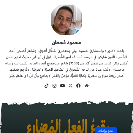
محمود قحطان
باحث دكتوراه واستشاريّ تصميم بيئي ومعماريّ. مُدقِّقٌ لُغويٌّ، وشاعرُ فُصحى. أحد
الشُّعراء الَّذين شاركوا في موسم مُسابقة أمير الشُّعراء الأوّل في أبوظبي، حيثُ اختير ضمن
أفضل مئتي شاعر من ضمن أكثر من (7500) شاعرٍ من جميع أنحاء العالم. نُشِرت عنه رسالة
ماجستير، ونُشر عددٌ من إنتاجه الشّعريّ في الصّحفِ المحليّة والعربيّة، وتُرجِم بعضها.
أصدرَ أربعة دواوين شعريّة وكتابًا نقديًّا. مؤمنٌ بالفكرِ الإبداعيّ وأنّ كلّ ذي عاهةٍ جبّار!
موقع
‫X
فيسبوك
‫YouTube
انستقرام
‫TikTok
الويب
نحو وإملاء