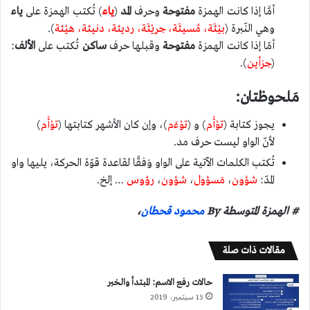
أمَّا إذا كانت الهمزة
مفتوحة
وحرف
المد
(
ياء
) تُكتب الهمزة على
ياء
وهي النّبرة (
بيْئَة، مُسيئَة، جريْئَة، رديئة، دنيئة، هيْئة
).
أمّا إذا كانت الهمزة
مفتوحة
وقبلها حرف
ساكن
تُكتب على
الألف
:
(
جزأين
).
مَلحوظتان:
يجوز كتابة (
توْأَم
) و (
توْءَم
)، وإن كان الأشهر كتابتها (
توْأَم
)
لأنّ الواو ليست حرف مد.
تُكتب الكلمات الآتية على الواو وَفقًا لقاعدة قوّة الحركة، يليها واو
المدّ:
شؤون
،
مَسؤول
،
شؤون
،
رؤوس
… إلخ.
# الهمزة المتوسطة By
محمود قحطان
،
مقالات ذات صلة
حالات رفع الاسم: المبتدأ والخبر
15 سبتمبر، 2019