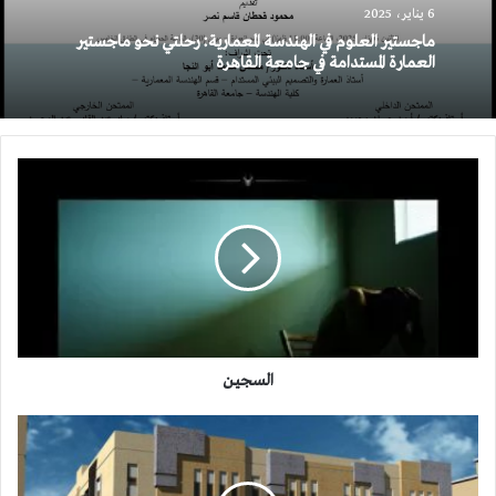
6 يناير، 2025
ماجستير العلوم في الهندسة المعمارية: رحلتي نحو ماجستير
العمارة المستدامة في جامعة القاهرة
السجيـن
السجيـن
منظور
لمبنى
سكني
تجاري