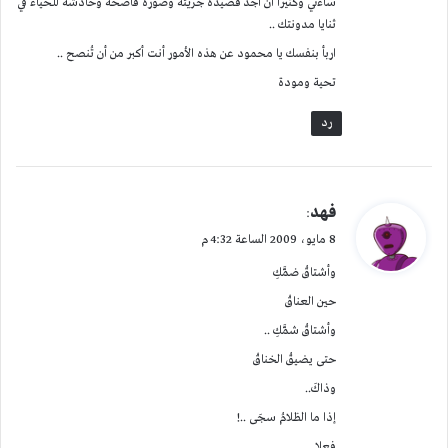
ساءني وكثيراً أن أجد قصيدة جريئة وصورة فاضحة وخادشة للحياء في
ثنايا مدونتك ..
اربأ بنفسك يا محمود عن هذه الأمور أنت أكبر من أن تُنصح ..
تحية ومودة
رد
ي
فهد
:
ق
8 مايو، 2009 الساعة 4:32 م
و
وأشتاقُ ضمَّكِ
ل
حين العناقْ
وأشتاقُ شمَّكِ ..
حتى يضيقُ الخناقْ
وذاكَ..
إذا ما الظلامُ سجَى ..!
فعلا ,,