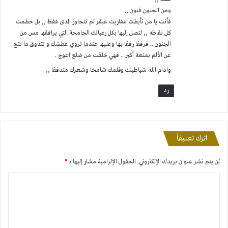
ومن الجنون فنون ,,
فأنت يا من تأبطت عفاريت عبقر لم تتجاوز المدى فقط ,, بل حطمت
كل نقاطه ,, لتصل إليها بكل رغباتك الجامحة التي يرافقها مس من
الجنون .. فرفقا رفقا بها وعليها عندما تروي عطشك و تتذوق ما نتج
عن الألم بمتعة أكبر .. فهي خلقت من ضلع اعوج .
وادام الله شياطينك وقلمك شامخا وشعرك متدفقا ,,
رد
اترك تعليقاً
لن يتم نشر عنوان بريدك الإلكتروني.
الحقول الإلزامية مشار إليها بـ
*
ا
ل
ت
ع