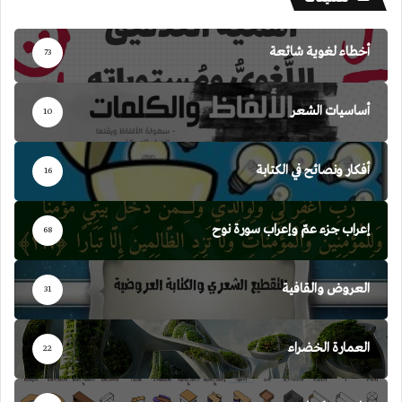
أخطاء لغوية شائعة
73
أساسيات الشعر
10
أفكار ونصائح في الكتابة
16
إعراب جزء عمّ وإعراب سورة نوح
68
العروض والقافية
31
العمارة الخضراء
22