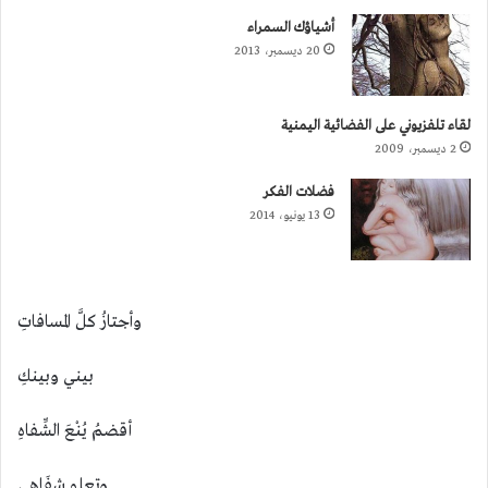
أشياؤك السمراء
20 ديسمبر، 2013
لقاء تلفزيوني على الفضائية اليمنية
2 ديسمبر، 2009
فضلات الفكر
13 يونيو، 2014
وأجتازُ كلَّ المسافاتِ
بيني وبينكِ
أقضمُ يُنْعَ الشِّفاهِ
وتعلو شفَاهي