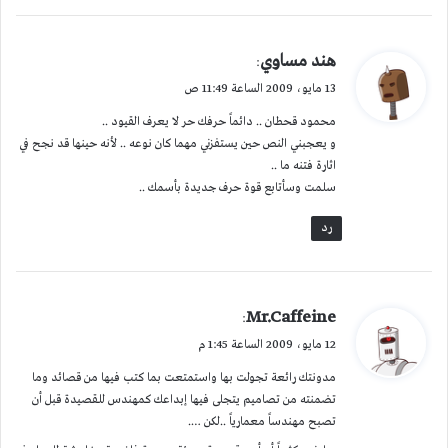
ي
هند مساوي
:
ق
13 مايو، 2009 الساعة 11:49 ص
و
محمود قحطان .. دائماً حرفك حر لا يعرف القيود ..
ل
و يعجبني النص حين يستفزني مهما كان نوعه .. لأنه حينها قد نجح في
اثارة فتنه ما ..
سلمت وسأتابع قوة حرف جديدة بأسمك ..
رد
ي
Mr.Caffeine
:
ق
12 مايو، 2009 الساعة 1:45 م
و
مدونتك رائعة تجولت بها واستمتعت بما كتب فيها من قصائد وما
ل
تضمنته من تصاميم يتجلى فيها إبداعك كمهندس للقصيدة قبل أن
تصبح مهندساً معمارياً ..لكن ….