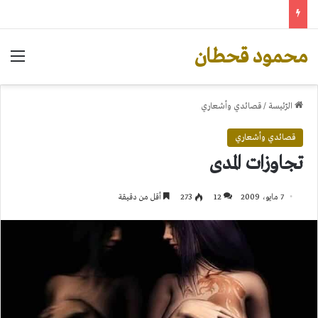
محمود قحطان
الق
الرّئيسة
/
قصائدي وأشعاري
قصائدي وأشعاري
تجاوزات المدى
7 مايو، 2009
12
273
أقل من دقيقة