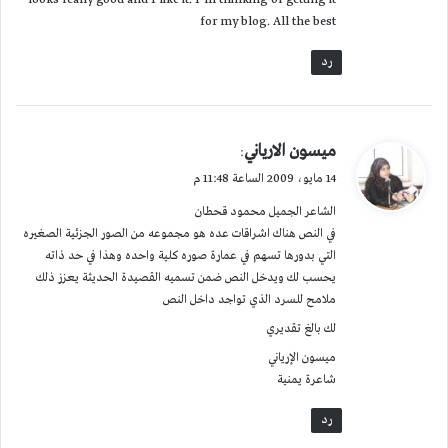
for my blog. All the best
رد
ي
ميسون الارياني
:
ق
14 مايو، 2009 الساعة 11:48 م
و
الشاعر الجميل محمود قحطان
ل
في النص هناك اشراقات عده هو مجموعه من الصور الجزئية الصغيره
التي بدورها تسهم في عمارة صوره كلية واحده وهذا في حد ذاته
يحسب لك ويدخل النص ضمن تسميه القصيدة الحديثة يعزز ذلك
ملامح للسرد الذي تواجد داخل النص
لك بالغ تقديري
ميسون الإرياني
شاعرة يمنية
رد