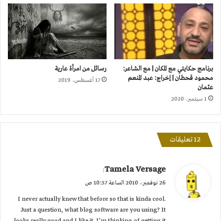
برنامج حكايتي مع المكان | مع الشاعر:
رسائل من امرأة عارية
محمود قحطان | إخراج: عبد المنعم
17 أغسطس، 2019
عثمان
1 سبتمبر، 2020
‫12 تعليقات
ي
Tamela Versage
:
ق
26 نوفمبر، 2010 الساعة 10:57 ص
و
I never actually knew that before so that is kinda cool.
ل
Just a question, what blog software are you using? It
looks really good and I like it. I’m thinking of getting it