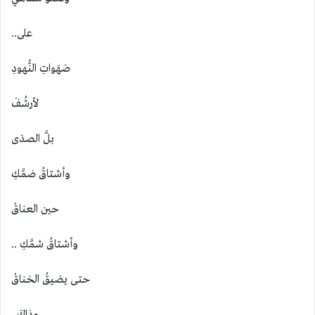
على..
صَهَواتِ النُّهودِ
لأرشُفَ
بلَّ الصدَى
وأشتاقُ ضمَّكِ
حين العناقْ
وأشتاقُ شمَّكِ ..
حتى يضيقُ الخناقْ
وذاكَ..