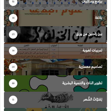
برامج ومكتبات
52
بلاغة
16
بين راحتين من ورق
25
تدريبات لغوية
14
تصاميم معمارية
28
تطوير الذات والتنمية البشرية
68
تِقنيَّاتُ الشِّعر
11