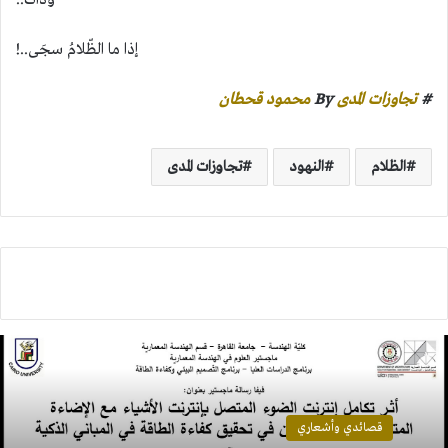
إذا ما الظّلامُ سجَى..!
#
تجاوزات المدى
By
محمود قحطان
الظلام
النهود
تجاوزات المدى
قصائدي وأشعاري