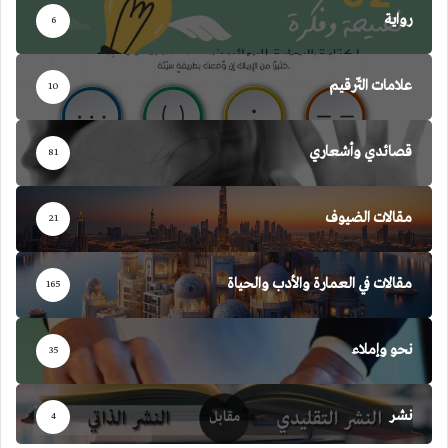
رواية
6
علامات التّرقيم
10
قصائدي وأشعاري
81
مقالات الضيوف
21
مقالات في العمارة والأدب والحياة
165
نحو وإملاء
35
نشر
4