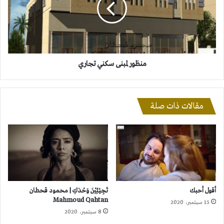
منظور لمبنى سكني تجاري
مقالات ذات صلة
أقول أحبك
تَجِيْئِيْنَ وَحْدَكِ | محمود قحطان
Mahmoud Qahtan
15 سبتمبر، 2020
8 سبتمبر، 2020