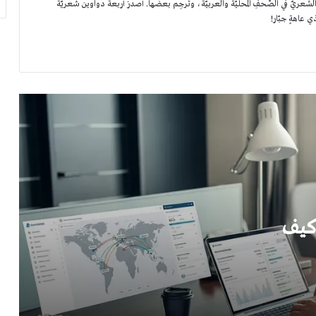
ّعريّ في الصّحفِ المحليّة والعربيّة، وتُرجِم بعضها. أصدرَ أربعة دواوين شعريّة
كيف يعيد الستريمر “WIGA” تشكيل تجربة البث
ذي عاهةٍ جبّار!
المباشر للألعاب التنافسية؟
كل ما تحتاج معرفته عن شراء كود تفعيل قراند 5
للكمبيوتر في السعودية 2026
دليلك الشامل لاختيار جهاز تتبع المركبات المناسب
لإدارة أسطولك
هل الكتابة الإبداعية موهبة أم مهارة؟
 كيف
شراء احذية رجالية من متجر العراب، عندما
يجتمع المتجر العصري مع المنتج الأصيل
أفضل شركة مقاولات كهرباء في الرياض: شريكك