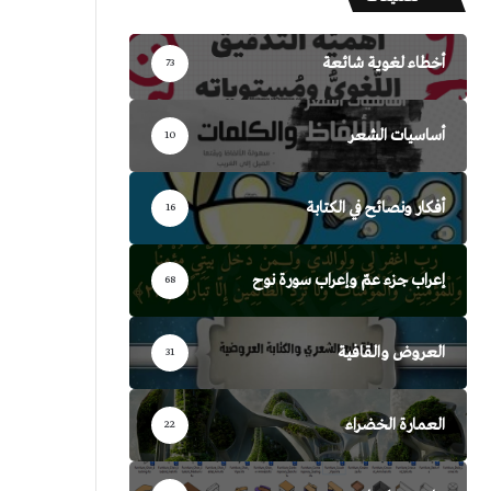
أخطاء لغوية شائعة
73
أساسيات الشعر
10
أفكار ونصائح في الكتابة
16
إعراب جزء عمّ وإعراب سورة نوح
68
العروض والقافية
31
العمارة الخضراء
22