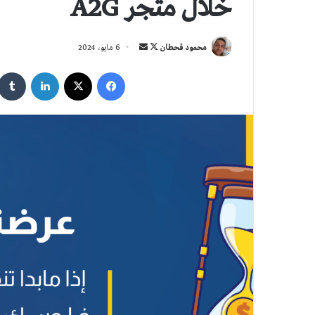
خلال متجر A2G
تابع
أرسل
محمود قحطان
6 مايو، 2024
على
بريدا
فيسبوك
‫X
لينكدإن
X
إلكترونيا