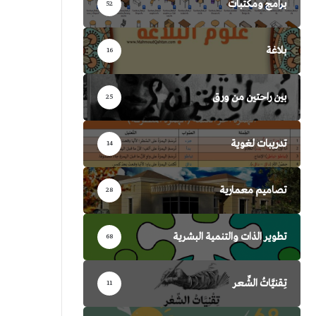
برامج ومكتبات
52
بلاغة
16
بين راحتين من ورق
25
تدريبات لغوية
14
تصاميم معمارية
28
تطوير الذات والتنمية البشرية
68
تِقنيَّاتُ الشِّعر
11