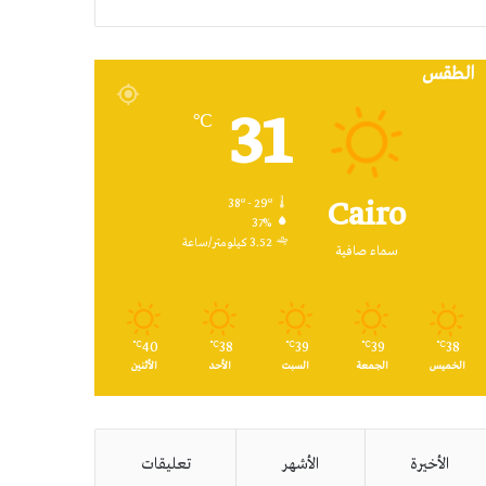
RSS
الطقس
31
℃
Cairo
38º - 29º
37%
3.52 كيلومتر/ساعة
سماء صافية
40
38
39
39
38
℃
℃
℃
℃
℃
الخميس
الجمعة
السبت
الأحد
الأثنين
الأخيرة
الأشهر
تعليقات