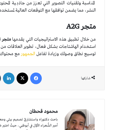
المناسبة وتقنيات التصوير التي تعزز من جاذبية المحت
النشر، مما يضمن توافقها مع التوقعات العالية لمستخد
متجر A2G
من خلال تطبيق هذه الاستراتيجيات التي يقدمها
متجر A2G
استخدام الهاشتاجات بشكل فعال، تطوير العلاقات من 
توسيع نطاق وصولك وزيادة تفاعل
الجمهور
مع محتواك.
فيسبوك
‫X
لين
شاركها
محمود قحطان
باحث دكتوراه واستشاريّ تصميم بيئي ومعماريّ