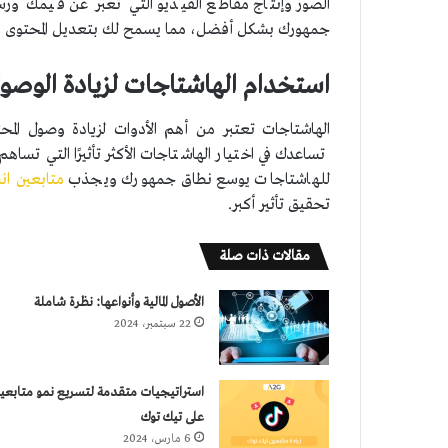
الصور وإنتاج مقاطع الفيديو التي تعبر عن قيمك ور
حتوى التفاعلي
جمهورك بشكل أفضل، مما يسمح لك بتعديل المحتوى بن
 إنستقرام
 مع المؤثرين
استخدام الهاشتاجات لزيادة الوصو
الهاشتاجات تعتبر من أهم الأدوات لزيادة وصول الم
وهات لتوافق
تساعدك في اختيار الهاشتاجات الأكثر تأثيرًا التي تسا
للهاشتاجات يوسع نطاق جمهورك ويجذب
متابعين ان
تحقيق تأثير أكبر.
مقالات ذات صلة
الأصول المالية وأنواعها: نظرة شاملة
22 سبتمبر، 2024
استراتيجيات متقدمة لتسريع نمو متابعي
على تيك توك
6 مارس، 2024