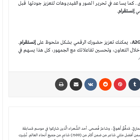
وى. كما يساعد في تحرير الصور والفيديوهات لتعزيز جودتها قبل
مي
إنستقرام
.
، يمكنك تعزيز حضورك الرقمي بشكل ملحوظ على
إنستقرام
.
خلال التعاون، وتحسين تفاعلاتك مع الجمهور، كل هذا يسهم في
كدإن
بينتيريست
مشاركة عبر البريد
طباعة
برنامج محاسبة لوكلاء السفر: كيف تختار الحل
الأمثل لمكتبك؟
. مُدقِّقٌ لُغويٌّ، وشاعرُ فُصحى. أحد الشُّعراء الَّذين شاركوا في موسم مُسابقة
أمير الشُّعراء الأوّل في أبوظبي، حيثُ اختير ضمن أفضل مئتي شاعر من ضمن أكثر من (7500) شاعرٍ من جميع أنحاء العالم. نُشِرت