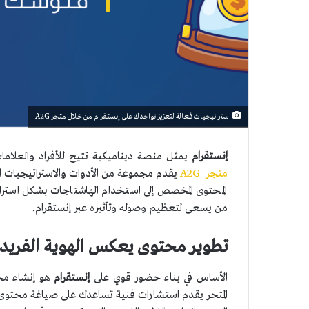
استراتيجيات فعالة لتعزيز تواجدك على إنستقرام من خلال متجر A2G
إنستقرام
يمثل منصة ديناميكية تتيح للأفراد والعلامات 
لهوية
متجر A2G
يقدم مجموعة من الأدوات والاستراتيجيات ا
المحتوى المخصص إلى استخدام الهاشتاجات بشكل استرات
زيادة
من يسعى لتعظيم وصوله وتأثيره عبر إنستقرام.
تطوير محتوى يعكس الهوية الفريد
ع الجمهور
الأساس في بناء حضور قوي على
إنستقرام
هو إنشاء مح
تاح الفهم
المتجر يقدم استشارات فنية تساعدك على صياغة محتوى ي