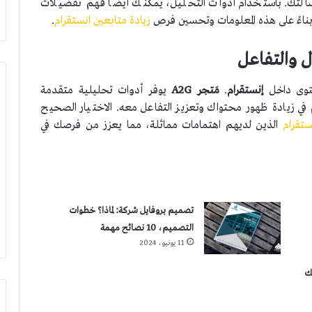
سالتك. باستخدام أدوات التحليل، يمكنك أيضًا فهم تفضيلات
اءً على هذه المعلومات وتحسين فرص
زيادة متابعين انستقرام
.
ل والتفاعل
حتوى داخل
إنستقرام
.
مَتجر A2G
يوفر أدوات تحليلية متقدمة
هم في زيادة ظهور محتواك وتعزيز التفاعل معه. الاختيار الصحيح
ستقرام
الذين لديهم اهتمامات مماثلة، مما يعزز من فرصك في
تصميم بروفايل شركة: لماذا؟ خطوات
التصميم، 10 نصائح مهمة
11 يونيو، 2024
ك