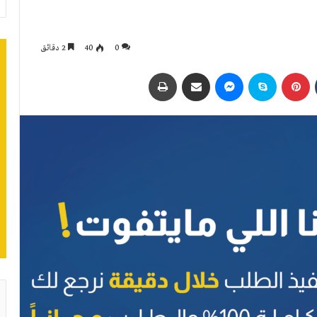
0
40
2 دقائق
بينتيريست
سكايب
ماسنجر
مشاركة عبر البريد
طباعة