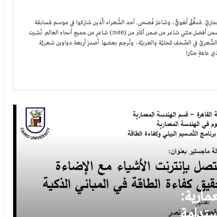
. مُدقِّقٌ لُغويٌّ، وشاعرُ فُصحى. أحد الشُّعراء الَّذين شاركوا في موسم مُسابقة
أمير الشُّعراء الأوّل في أبوظبي، حيثُ اختير ضمن أفضل مئتي شاعر من ضمن أكثر من (7500) شاعرٍ من جميع أنحاء العالم. نُشِرت
ماجستير العلوم في الهندسة المعمارية: رحلتي نحو
ّعريّ في الصّحفِ المحليّة والعربيّة، وتُرجِم بعضها. أصدرَ أربعة دواوين شعريّة
ماجستير العمارة المستدامة في جامعة القاهرة
ذي عاهةٍ جبّار!
يحيى السنوار على بعد جرحين ممن أساء
انتزعوني!
شيء من ضلعي انفتق
وطن من نطفة-محمود قحطان
مارية:
ستدامة