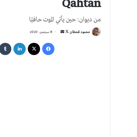
Qahtan
من ديوان: حين يأتي الموت حافيًا
تابع
أرسل
محمود قحطان
8 سبتمبر، 2020
على
بريدا
فيسبوك
‫X
لينكدإن
X
إلكترونيا