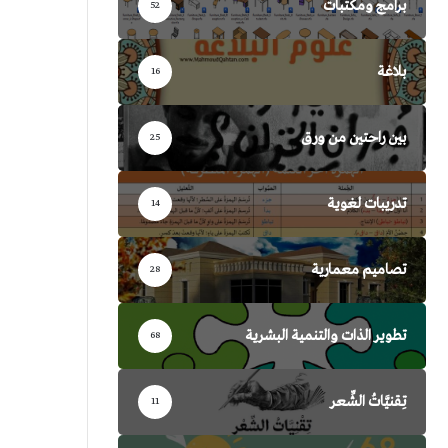
برامج ومكتبات
52
بلاغة
16
بين راحتين من ورق
25
تدريبات لغوية
14
تصاميم معمارية
28
تطوير الذات والتنمية البشرية
68
تِقنيَّاتُ الشِّعر
11