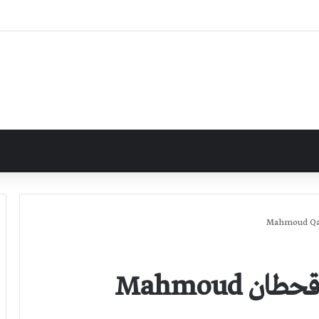
تَجِيْئِيْنَ وَحْدَكِ | محمود قحطان Mahmoud