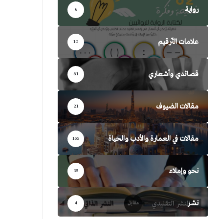
رواية
6
علامات التّرقيم
10
قصائدي وأشعاري
81
مقالات الضيوف
21
مقالات في العمارة والأدب والحياة
165
نحو وإملاء
35
نشر
4