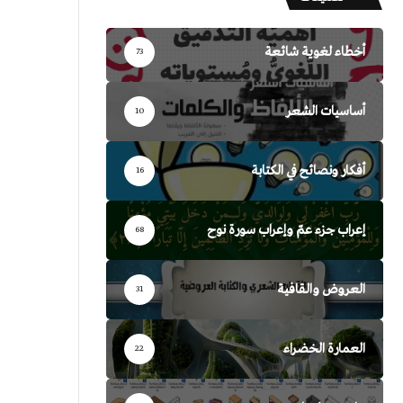
أخطاء لغوية شائعة
73
أساسيات الشعر
10
أفكار ونصائح في الكتابة
16
إعراب جزء عمّ وإعراب سورة نوح
68
العروض والقافية
31
العمارة الخضراء
22