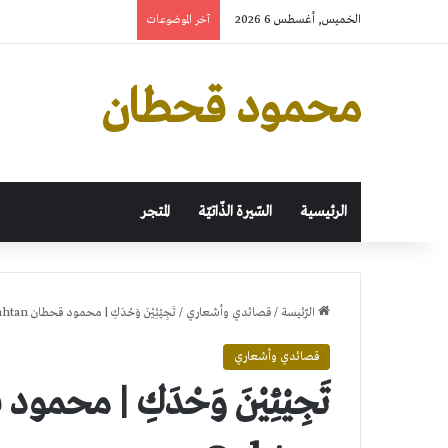
الخميس, أغسطس 6 2026
آخر الموضوعات
محمود قحطان
الرئيسية
السّيرة الذّاتيّة
المتجر
الرّئيسة
/
قصائدي وأشعاري
/
تَجِيْئِيْنَ وَحْدَكِ | محمود قحطان Mahmoud Qahtan
قصائدي وأشعاري