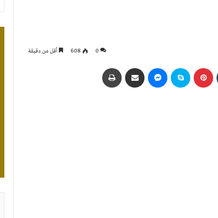
0
608
أقل من دقيقة
بينتيريست
سكايب
ماسنجر
مشاركة عبر البريد
طباعة