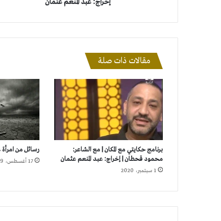
إخراج:
إخراج: عبد المنعم عثمان
عبد
المنعم
عثمان
مقالات ذات صلة
برنامج حكايتي مع المكان | مع الشاعر:
رسائل من امرأة ع
محمود قحطان | إخراج: عبد المنعم عثمان
17 أغسطس، 2019
1 سبتمبر، 2020