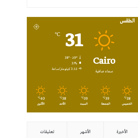
RSS
الطقس
31
℃
Cairo
38º - 29º
37%
3.52 كيلومتر/ساعة
سماء صافية
40
38
39
39
38
℃
℃
℃
℃
℃
الخميس
الجمعة
السبت
الأحد
الأثنين
الأخيرة
الأشهر
تعليقات