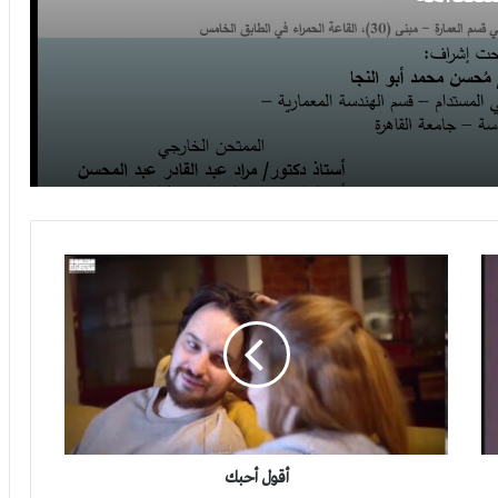
هاكَ الأملَ المفقودْ- محمود قحطان
لأن المقابر
معرض القاهرة الدولي للكتاب 2021
أنا راحلة
أقول
أحبك
أقول أحبك
أقول أحبك