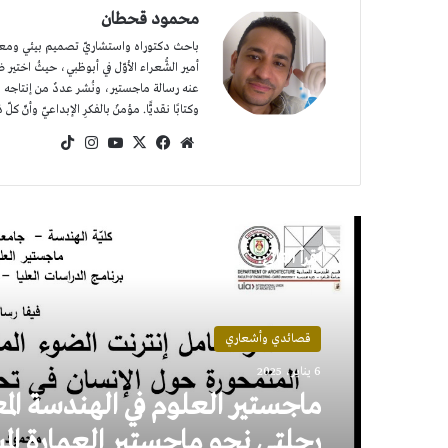
محمود قحطان
باحث دكتوراه واستشاريّ تصميم بيئي ومعماريّ
عنه رسالة ماجستير، ونُشر عددٌ من إنتاجه الش
وكتابًا نقديًّا. مؤمنٌ بالفكرِ الإبداعيّ وأنّ كلّ 
موقع
‫X
فيسبوك
‫YouTube
انستقرام
‫TikTok
الويب
أقرأ التالي
قصائدي وأشعاري
6 يناير، 2025
ماجستير العلوم في الهندسة المع
رحلتي نحو ماجستير العمارة الم