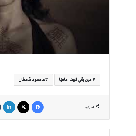
حين يأتي الموت حافيًا
محمود قحطان
فيسبوك
‫X
لين
شاركها