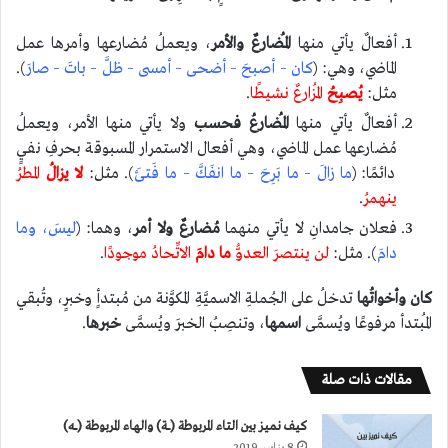
أفعالٌ يأتي منها
المُضارعٌ والأمر
، ويعملُ مُضارعها وأمرها عمل
الماضي، وهي: (
كان – أصبحَ – أضحى – أمسى – ظلَّ – باتَ – صارَ
).
مثل:
يُصبِحُ
المُزارعٌ نشيطًا
.
أفعالٌ يأتي منها
المُضارعُ فحسب
ولا يأتي منها الأمر، ويعملُ
مُضارعها عمل الماضي، وهي أفعال الاستمرار المسبوقة بحرفِ نفيٍ
دائمًا: (
ما زالَ – ما بَرِحَ – ما انفَكَّ – ما فَتئَ
). مثل:
لا يزالُ
المطرُ
ينهمرُ
.
فعلان جامدانِ لا يأتي منهما
مُضارعٌ ولا أمر
، وهما: (
ليسَ، وما
دامَ
). مثل:
لن ينتصرَ العدوُّ
ما دامَ
الاتِّحادُ موجودًا
.
كان وأخواتُها
تدخلُ على الجُملةِ الاسميَّةِ المكوَّنة من مُبتدأٍ وخبرٍ، وتُبقي
المُبتدأ مرفوعًا ويُسمَّى
اسمها
، وتنصِبُ الخبرَ ويُسمَّى
خبرها
.
مقالات ذات صلة
كيف نميز بين التاء المربوطة (ـــة) والهاء المربوطة (ـــه)
8 يناير، 2019