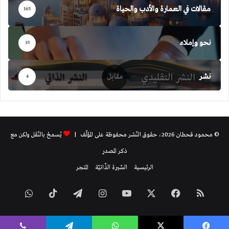
مقالات في العمارة والأدب والحياة
165
نحو وإملاء
35
نشر
4
© محمود قحطان 2026، حقوق النّشر محفوظة على المؤلّف |
يُسمحُ بالنّقل ولكن مع
ذكر المصدر
الرئيسية
السّيرة الذّاتيّة
المتجر
ملخص
فيسبوك
‫X
‫YouTube
انستقرام
تيلقرام
‫TikTok
واتساب
الموقع