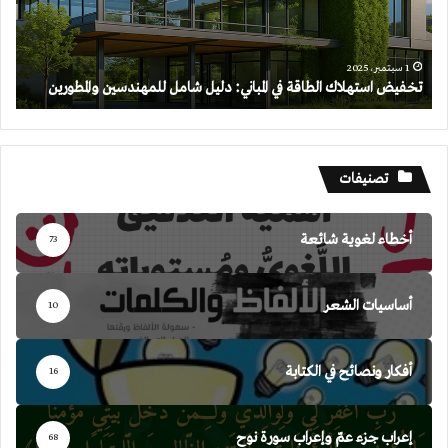
دليل
شامل
للمهندسين
والمطورين
1 سبتمبر، 2025
تخفيض استهلاك الطاقة في المباني: دليل شامل للمهندسين والمطورين
تصنيفات
أخطاء لغوية شائعة
73
أساسيات الشعر
10
أفكار ونصائح في الكتابة
16
إعراب جزء عمّ وإعراب سورة نوح
68