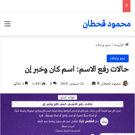
محمود قحطان
الق
الرّئيسة
/
نحو وإملاء
نحو وإملاء
حالات رفع الاسم: اسم كان وخبر إن
تابع
أرسل
محمود قحطان
22 سبتمبر، 2019
0
1٬697
2 دقائق
على
بريدا
X
إلكترونيا