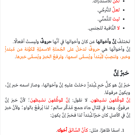
لكنْ
للاستدراك.
لعلَّ
للتَّرجِّي.
ليتَ
للتَّمنِّي.
لا
النَّافية للجنسِ.
تختلفُ
إنَّ وأخواتها
عن كانَ وأخواتها في أنَّها
حروفٌ
وليستْ أفعالًا.
إنَّ وأخواتُها هي
حروفٌ تدخلُ على الجُملةِ الاسميَّةِ المكوَّنة من مُبتدأٍ
وخبر، وتنصِبُ المُبتدأ ويُسمَّى اسمها، وترفعُ الخبرَ ويُسمَّى خبرها
.
خبرُ إنَّ
خبرُ إنَّ هو كلُّ خبرٍ لمُبتدأٍ دخلتْ عليهِ إنَّ وأخواتها، وصارَ اسمه خبر إنَّ،
ويكونُ مرفوعًا.
إنَّ الموظَّف
ي
نَ نشيط
و
ن
. لا نقول: إ
نَّ الموظَّف
ي
نَ نشيط
ي
نَ
؛ لأنَّ خبرَ إنَّ
مرفوعٌ، وهنا في المثالِ جاءَ جمع مُذكَّر سالم؛ لذا يُرفَعُ بالواو؛ ولأنَّ خبرَ
إنَّ في الأصلِ كان خبرًا لمُبتدأ لذا فخبرُ إنَّ يكونَ:
اسمًا ظاهرًا. مثل:
كأنَّ السَّائقَ
أخوك
.