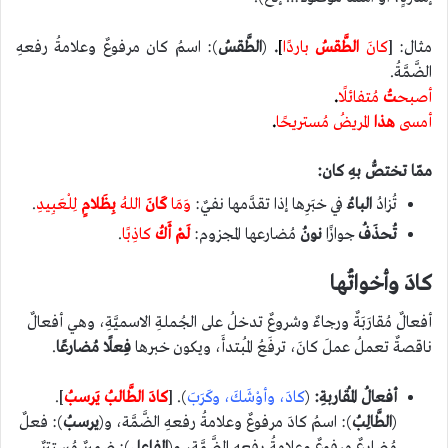
مثال: [
كانَ
الطَّقسُ
باردًا
]
.
(
الطَّقسُ
): اسمُ كان مرفوعٌ وعلامةُ رفعهِ
الضَّمَّةُ.
أصبح
تُ
مُتفائلًا
.
أمسى
هذا
المريضُ مُستريحًا
.
ممّا تختصُّ بهِ كان:
تُزادُ
الباءُ
في خبَرِها إذا تقدَّمها نفيٌ:
وَمَا
كَانَ
اللهُ
بِظَلامٍ
لِلْعَبِيدِ
.
تُحذَفُ
جوازًا
نونُ
مُضارعها المجزوم:
لَمْ أَكُ
كاذِبًا
.
كادَ وأخواتُها
أفعالٌ مُقارَبَةٌ ورجاءٌ وشروعٌ تدخلُ على الجُملةِ الاسميَّةِ، وهي أفعالٌ
ناقصةٌ تعملُ عملَ كانَ، ترفَعُ المُبتدأَ، ويكون خبرها
فِعلًا مُضارعًا
.
أفعالُ المُقاربةِ:
(
كادَ، وأوْشَكَ، وكَرَبَ
). [
كادَ الطَّالبُ يَرسبُ
].
(
الطَّالِبُ
): اسمُ كادَ مرفوعٌ وعلامةُ رفعهِ الضَّمَّة، و(
يرسبُ
): فعلٌ