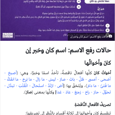
حالات رفع الاسم: اسم كان وخبر إن
حالات رفع الاسم: اسم كان وخبر إن
كانَ وأخواتُها
أخواتُ كانَ
كلَّها أفعالٌ ناقصةٌ، تأخذُ اسمًا وخبرًا، وهي: (
أصبحَ –
أضحى – أمسى – ظلَّ – باتَ – صارَ – ليسَ – ما زالَ – ما بَرِحَ – ما انفَكَّ –
ما فَتئَ – ما دامَ
)، ويُلحَقُ بها: [
آض – ارْتَدَّ – استَحالَ – انْقَلَبَ – تبدَّل –
تحوَّلَ – حارَ – راحَ – رَجعَ – عادَ – غدا
] وكلَّها بمعنى (
صارَ
).
تصريفُ الأفعالِ النَّاقصَةِ
تنقسمُ كان وأخواتها إلى ثلاثة أقسامٍ بالنَّظرِ إلى تصريفها: