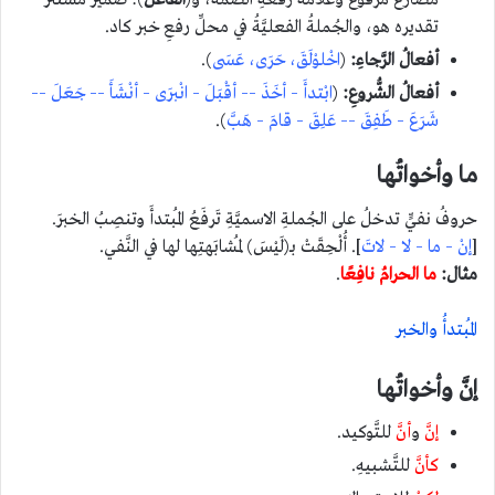
مُضارعٌ مرفوعٌ وعلامةُ رفعهِ الضَّمَّة، و(
الفاعل
): ضميرٌ مُستترٌ
تقديره هو، والجُملةُ الفعليَّةُ في محلِّ رفعِ خبر كاد.
أفعالُ الرَّجاءِ:
(
اخْلوْلَقَ، حَرَى، عَسَى
).
أفعالُ الشُّروعِ:
(
ابْتدأَ – أخَذَ –– أقْبَلَ – انْبرَى – أنْشَأَ –– جَعَلَ ––
شَرَعَ – طَفِقَ –– عَلِقَ – قامَ – هَبَّ
).
ما وأخواتُها
حروفُ نفيٍّ تدخلُ على الجُملةِ الاسميَّةِ تَرفَعُ المُبتدأَ وتنصِبُ الخبرَ.
[
إنْ – ما – لا – لاتَ
]. أُلْحِقَتْ بـ(لَيْسَ) لمُشابَهتِها لها في النَّفي.
مثال:
ما الحرامُ نافِعًا
.
المُبتدأُ والخبر
إنَّ وأخواتُها
إنَّ
و
أنَّ
للتَّوكيد.
كأنَّ
للتَّشبيهِ.