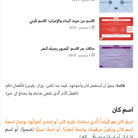
الاسم من حيث البناء والإعراب: الاسم المبني
1 سبتمبر، 2019
حالات جر الاسم: المجرور بحرف الجر
1 ديسمبر، 2019
فائدة:
يجوزُ أن تُستعمَل كان وأخواتها، فيما عدا (فتئ، وزال، وليس) كأفعالٍ تامَّةٍ.
(الفعلُ التَّام الَّذي يكتفي بفاعله ولا يحتاجُ إلى خبرٍ).
اسم كان
اسمُ كان هو المُبتدأُ الَّذي دخلتْ عليهِ كان أو إحدى أخواتُها، وصارَ اسمهُ
اسم كان ويكونُ مرفوعًا
،
واسمًا مُعرَبًا، أو اسمًا مبنيًّا
(ضميرًا، أو اسمَ
إشارةٍ، أو اسمًا موصولًا… إلخ).