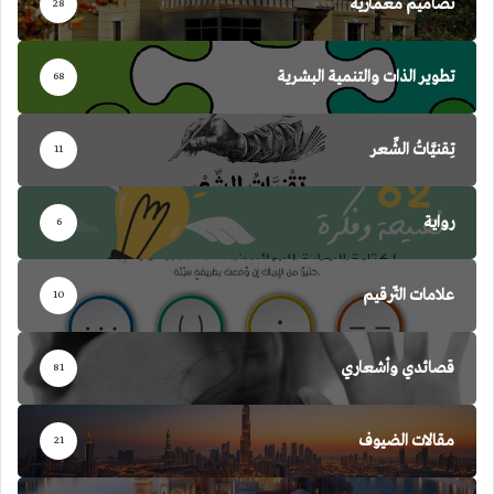
تصاميم معمارية
28
تطوير الذات والتنمية البشرية
68
تِقنيَّاتُ الشِّعر
11
رواية
6
علامات التّرقيم
10
قصائدي وأشعاري
81
مقالات الضيوف
21