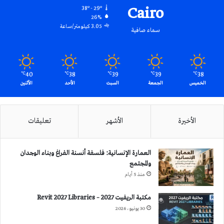
Cairo
38º - 29º
26%
3.05 كيلومتر/ساعة
سماء صافية
40
38
39
39
38
℃
℃
℃
℃
℃
الخميس
الجمعة
السبت
الأحد
الأثنين
الأخيرة
الأشهر
تعليقات
العمارة الإنسانية: فلسفة أنسنة الفراغ وبناء الوجدان
والمجتمع
منذ 5 أيام
مكتبة الريفيت 2027 – Revit 2027 Libraries
30 يونيو، 2026