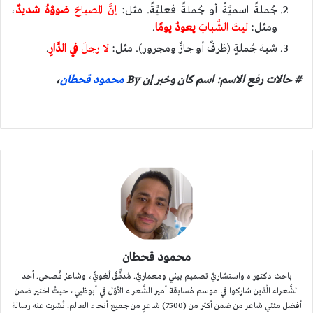
جُملةً اسميَّةً أو جُملةً فعليَّةً. مثل:
إنَّ المصباحَ
ضوؤهُ شديدٌ
،
ومثل:
ليتَ الشَّبابَ
يعودُ يومًا
.
شبهَ جُملةٍ (ظرفٌ أو جارٌّ ومجرور). مثل:
لا رجلَ
في الدَّارِ
.
# حالات رفع الاسم: اسم كان وخبر إن By
محمود قحطان
،
محمود قحطان
باحث دكتوراه واستشاريّ تصميم بيئي ومعماريّ. مُدقِّقٌ لُغويٌّ، وشاعرُ فُصحى. أحد
الشُّعراء الَّذين شاركوا في موسم مُسابقة أمير الشُّعراء الأوّل في أبوظبي، حيثُ اختير ضمن
أفضل مئتي شاعر من ضمن أكثر من (7500) شاعرٍ من جميع أنحاء العالم. نُشِرت عنه رسالة