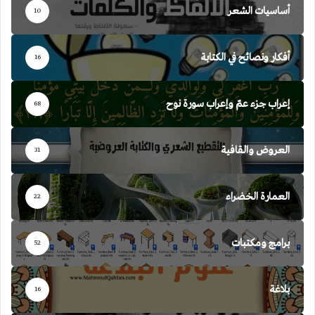
أساسيات الشعر
10
أفكار ونصائح في الكتابة
16
إعراب جزء عمّ وإعراب سورة نوح
68
العروض والقافية
31
العمارة الخضراء
22
برامج ومكتبات
52
بلاغة
16