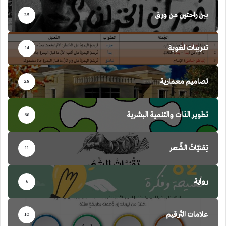
بين راحتين من ورق
25
تدريبات لغوية
14
تصاميم معمارية
28
تطوير الذات والتنمية البشرية
68
تِقنيَّاتُ الشِّعر
11
رواية
6
علامات التّرقيم
10