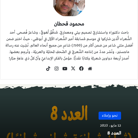
محمود قحطان
باحث دكتوراه واستشاريّ تصميم بيئي ومعماريّ. مُدقِّقٌ لُغويٌّ، وشاعرُ فُصحى. أحد
الشُّعراء الَّذين شاركوا في موسم مُسابقة أمير الشُّعراء الأوّل في أبوظبي، حيثُ اختير ضمن
أفضل مئتي شاعر من ضمن أكثر من (7500) شاعرٍ من جميع أنحاء العالم. نُشِرت عنه رسالة
ماجستير، ونُشر عددٌ من إنتاجه الشّعريّ في الصّحفِ المحليّة والعربيّة، وتُرجِم بعضها.
أصدرَ أربعة دواوين شعريّة وكتابًا نقديًّا. مؤمنٌ بالفكرِ الإبداعيّ وأنّ كلّ ذي عاهةٍ جبّار!
موقع
‫X
فيسبوك
‫YouTube
انستقرام
‫TikTok
الويب
نحو وإملاء
12 مايو، 2023
العدد 8