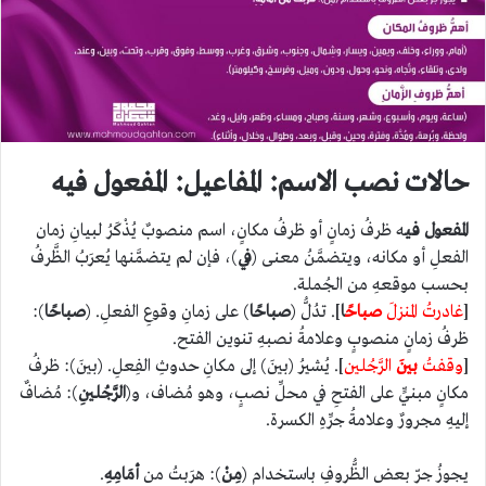
حالات نصب الاسم: المفاعيل: المفعول فيه
المفعول في
ه ظرفُ زمانٍ أو ظرفُ مكانٍ، اسم منصوبٌ يُذْكَرُ لبيانِ زمان
الفعلِ أو مكانه، ويتضمَّنُ معنى (
في
)، فإن لم يتضمَّنها يُعرَبُ الظَّرفُ
بحسب موقعهِ من الجُملة.
[
غادرتُ المنزلَ
صباحً
ا
]. تدُلُّ (
صباحًا
) على زمانِ وقوعِ الفعلِ. (
صباحًا
):
ظرفُ زمانٍ منصوبٍ وعلامةُ نصبهِ تنوين الفتح.
[
وقفتُ
بينَ
الرَّجُلين
]. يُشيرُ (بينَ) إلى مكانِ حدوثِ الفِعلِ. (بينَ): ظرفُ
مكانٍ مبنيٍّ على الفتحِ في محلِّ نصبٍ، وهو مُضاف، و(
الرَّجُلينِ
): مُضافٌ
إليهِ مجرورٌ وعلامةُ جرِّهِ الكسرة.
يجوزُ جرّ بعض الظُّروفِ باستخدام (
مِنْ
): هرَبتُ من
أمَامِهِ
.