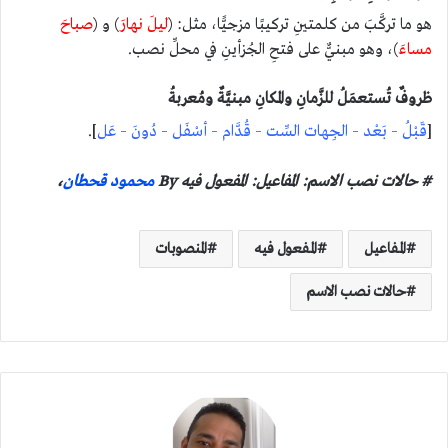
هو ما تركَّبَ من كلمتينِ تركيبًا مزجيًّا، مثل: (
ليلَ نهارَ
) و (
صباحَ
مساءَ
)، وهو مبنيٌّ على فتحِ الجُزأينِ في محلِّ نصب.
ظروفٌ تُستعمَلُ للزَّمانِ والمكانِ مبنيَّةٌ ومُعربةُ
[
قَبْلُ – بَعْد – الجِهات السِّت – قُدَّام – أسْفَل – دُونَ – عَل
].
# حالات نصب الاسم: المفاعيل: المفعول فيه By
محمود قحطان
،
المفاعيل
المفعول فيه
المنصوبات
حالات نصب الاسم