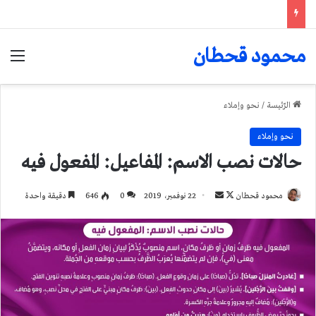
محمود قحطان
الق
الرّئيسة
/
نحو وإملاء
نحو وإملاء
حالات نصب الاسم: المفاعيل: المفعول فيه
تابع
أرسل
محمود قحطان
22 نوفمبر، 2019
0
646
دقيقة واحدة
على
بريدا
X
إلكترونيا