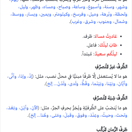
وشهر، وسنة، وأسبوع، وساعة، وصباح، ومساء، وظهر، وليل،
ولحظة، وبُرهة، وميل، وفرسخ، وكيلومتر، ويمين، ويسار، ووسط،
وشمال، وجنوب، وشرق، وغرب
).
غادرتُ مساءً
: ظرف.
طابَ ليلُكَ
: فاعل.
ليلُكُم سعيدٌ
: مُبتدأ.
الظَّرفُ غيرُ المُتصرِّفِ
هو ما لا يُستعمَل إلَّا ظرفًا مبنيًّا في محلِّ نصب، مثل: (
إذْ، وإذا، وأنَّى،
وأيَّانَ، وبَيْنا، وبَيْنَما، وقَطُّ، ولَدى، ولَدُنْ… إلخ
).
الظَّرفُ شِبْهُ المُتصرِّفِ
هو ما يُنصَبُ على الظَّرفيَّةِ ويُجَرُّ بحرفِ الجرِّ، مثل: (
الآنَ، وأيْنَ، وبَعْدَ،
وتحتَ، وحيثُ، وعِنْدَ، وفوقَ، وقبلَ، ومَتى، وهُنا… إلخ
).
ظرفُ الزَّمانِ المُركَّبِ