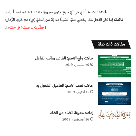
فائدة:
الاسمُ الَّذي يلي أيّ ظرفٍ يكون مجرورًا دائمًا باعتبارهِ مُضافًا إليهِ.
فائدة:
إذا كانَ الفعلُ ممَّا ينقضي شئيًا فشيئًا فلا بُدَّ من إلحاقِ (في) مع ظرفِ الزَّمان:
[
حضَّرتُ الماجستيرَ في سنتين
].
مقالات ذات صلة
حالات رفع الاسم: الفاعل ونائب الفاعل
29 سبتمبر، 2019
حالات نصب الاسم: المفاعيل: المفعول به
15 أكتوبر، 2019
إملاء: معرفة الضاد من الظاء
16 أغسطس، 2009