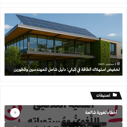
تخفيض
استهلاك
الطاقة
في
المباني:
دليل
شامل
للمهندسين
والمطورين
1 سبتمبر، 2025
تخفيض استهلاك الطاقة في المباني: دليل شامل للمهندسين والمطورين
تصنيفات
أخطاء لغوية شائعة
73