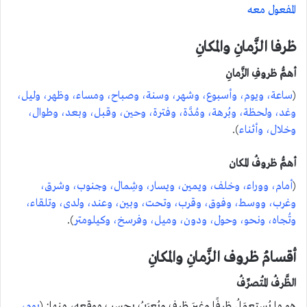
المفعول معه
ظرفا الزَّمانِ والمكانِ
أهمُّ ظروفِ الزَّمانِ
(
ساعة، ويوم، وأسبوع، وشهر، وسنة، وصباح، ومساء، وظهر، وليل،
وغد، ولحظة، وبُرهة، ومُدَّة، وفترة، وحين، وقبل، وبعد، وطوال،
وخلال، وأثناء
).
أهمُّ ظروفُ المكان
(
أمام، ووراء، وخلف، ويمين، ويسار، وشِمال، وجنوب، وشرق،
وغرب، ووسط، وفوق، وقرب، وتحت، وبين، وعند، ولدى، وتلقاء،
وتُجاه، ونحو، وحول، ودون، وميل، وفرسخ، وكيلومتر
).
أقسامُ ظروف الزَّمانِ والمكانِ
الظَّرفُ المُتصرِّفُ
هو ما يُستعمَلُ ظرفًا وغيرَ ظرفٍ ويُعرَبُ بحسب موقعهِ، منها: (
يوم،