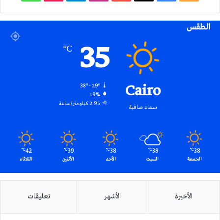
الموقع
الطقس
RSS
35
℃
Cairo
38º - 29º
19%
2.95 كيلومتر/ساعة
سماء صافية
42
39
38
38
38
℃
℃
℃
℃
℃
الجمعة
السبت
الأحد
الأثنين
الثلاثاء
الأخيرة
الأشهر
تعليقات