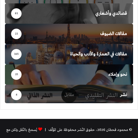
قصائدي وأشعاري
81
مقالات الضيوف
21
مقالات في العمارة والأدب والحياة
165
نحو وإملاء
35
نشر
4
© محمود قحطان 2026، حقوق النّشر محفوظة على المؤلّف |
يُسمحُ بالنّقل ولكن مع