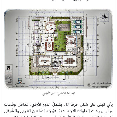
المسقط الأفقي للدّور الأرضي
يأتي المبنى على شكل حرف U، يشملُ الدّور الأرضي: المداخل وقاعات
جلوس راعت المدلولات الاجتماعيّة، فوُجّه الضّلعان الغربي والشّرقي