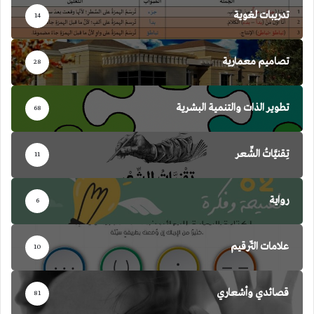
تدريبات لغوية
14
تصاميم معمارية
28
تطوير الذات والتنمية البشرية
68
تِقنيَّاتُ الشِّعر
11
رواية
6
علامات التّرقيم
10
قصائدي وأشعاري
81