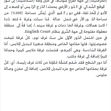
(الحرامليك) إلى جهة الفراغ المُتوسّط، في حين وجّه (السّلامليك) إلى سور
الموقع الشّمالي. في الدّور الأرضي يحملنا الدّرج الرّئيس أو المصعد إلى
الأدوار المُختلفة، ففي دور القبو الّذي يُمثّل مساحة (100%) من
مساحة الدّور الأرضي شمل صالة مُناسبات، وغرفة مُتعدّدة
الاستعمالات، وغرفة الخادمات وغرفة سينما، إضافةً إلى منطقة
معقولة مفتوحة إلى جهة الشّرق بنظام English Court.
في حين اشتمل الدّور الأوّل على ستّ غرف نوم، كلّ غرفة مُنِحَت
خصوصيّتها، فلها حمّامها الخاص ومنطقة صغيرة لتبديل الملابس، أمّا
الغرفة السّادسة -وهي أكبرهم- فشملت غرفة ملابس كبيرة وحمامًا
كبيرًا إضافة إلى غرفة مكتب.
أمّا دور السّطح فقد صُمّم كشقّة مُكوّنة من ثلاث غرف رئيسة، أي: كلّ
غرفة بحمّامها الخاص مع جزء لتبديل الملابس، إضافة إلى مخزنٍ وصالة
جلوس.