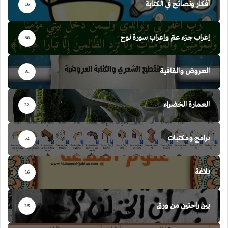
أفكار ونصائح في الكتابة
16
إعراب جزء عمّ وإعراب سورة نوح
68
العروض والقافية
31
العمارة الخضراء
22
برامج ومكتبات
52
بلاغة
16
بين راحتين من ورق
25