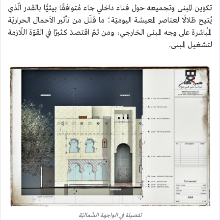
تكوين المبنى وتجميعه حول فناء داخلي جاء مُتوافقًا بيئيًّا بالقدر الّذي
يُتيح ظلالًا لعناصر المعيشة اليوميّة؛ ما قلّل من تأثير الأحمال الحراريّة
المُباشرة على وجه المبنى الخارجي، ومن ثمّ اقتصدَ كثيرًا في القوّة اللّازمة
لتشغيل المبنى.
تفصيلة في الواجهة الشّماليّة