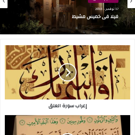
30 سبتمبر، 2015
تصاميم معمارية
بيت في جيزان
17 نوفمبر، 2015
إعراب
سورة
فيلا في خميس مشيط
العلق
إعراب سورة العلق
إعراب
سورة
التين