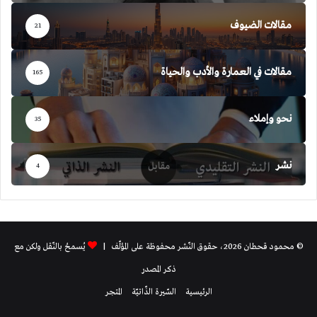
مقالات الضيوف
21
مقالات في العمارة والأدب والحياة
165
نحو وإملاء
35
نشر
4
© محمود قحطان 2026، حقوق النّشر محفوظة على المؤلّف |
يُسمحُ بالنّقل ولكن مع
ذكر المصدر
الرئيسية
السّيرة الذّاتيّة
المتجر