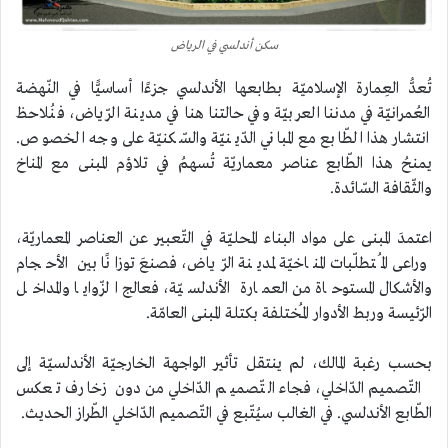
سكن أندلسي في الرياض
تُعدُّ العِمارة الإسلاميّة بطابعها الأندلسي جزءًا أساسيًّا في النّهضة
العُمرانيّة في مدننا العربيّة وفي حالتنا هنا في مدينة الرّياض، فنُلاحظ
انتشار هذا الطّابع مع المباني الدّينيّة والسّكنيّة على وجه الخصوص.
يمنحُ هذا الطّابع عناصر معماريّة تُسهمُ في تلاؤم المبنى مع المناخ
والثّقافة السّائدة.
اعتمدَ المبنى على مواد البناء المحليّة في التّعبير عن العناصر المعماريّة،
وراعى المُتطلّبات المناخيّة لمدينة الرّياض، فصنعَ توزانًا بين الأحجام
والأشكال المستوحاة من العمارة الأندلسيّة، فعالج الزّوايا والمداخل
الرّئيسة وربط الأدوار المُختلفة بكتلة المبنى العامّة.
بحسب رغبة المالك، لم ينتقل تأثير الواجهة الخارجيّة الأندلسيّة إلى
التّصميم الدّاخلي، فجاء التّصميم الدّاخلي من دون زخارف تعكس
الطّابع الأندلسي. في الغالب سيُتّبع في التّصميم الدّاخلي الطّراز الحديث.