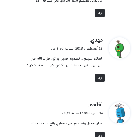
هل يمكن تصميم سكن اندلسي على مساحة ٤٠٠م
رد
ي
مهدي
:
ق
19 أغسطس، 2018 الساعة 3:30 ص
و
السلام عليكم… تصميم جميل ورائع. جزاك الله خيرا
ل
هل من الممكن مخطط الدور الأرضي. كن مساحة الأرض؟
رد
ي
walid
:
ق
24 مايو، 2018 الساعة 8:13 م
و
سكن جميل وتصميم من معماري رائع سلمت يداك
ل
رد