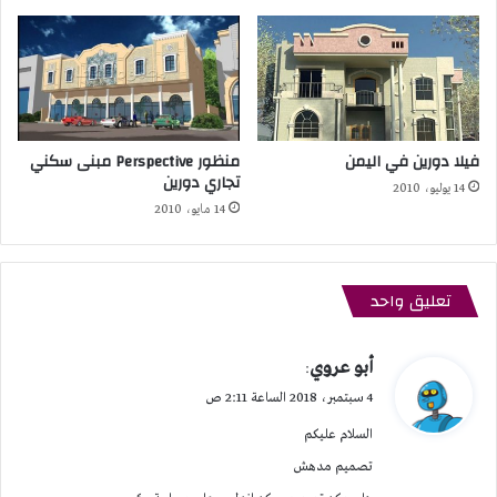
فيلا دورين في اليمن
منظور Perspective مبنى سكني
تجاري دورين
14 يوليو، 2010
14 مايو، 2010
تعليق واحد
ي
أبو عروي
:
ق
4 سبتمبر، 2018 الساعة 2:11 ص
و
السلام عليكم
ل
تصميم مدهش