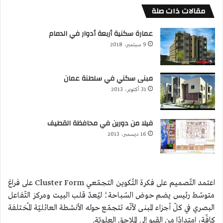
مقالات ذات صلة
عمارة سكنية أربعة أدوار في الدمام
9 سبتمبر، 2018
مبنى سكني في سلطنة عمان
31 أكتوبر، 2013
فيلا من دورين في محافظة القطيف
16 ديسمبر، 2013
اعتمد التّصميم على فكرة التّكوين التجمّعي Cluster Form على فراغ
متوسّط رئيس يضم حوض السّباحة؛ ليُعدّ قلب البيت ومركز التّفاعل
البصري في كلّ أجزاء المبنى لأنّه تتجمّع حوله الأنشطة العائليّة المُختلفة
كافّة، امتدادًا من القبو إلى الملاحق العلويّة.