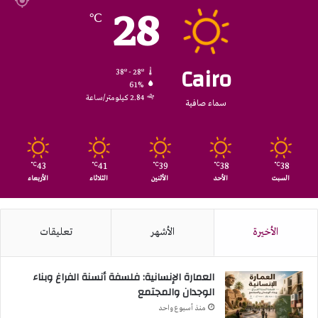
28
℃
Cairo
38º - 28º
61%
2.84 كيلومتر/ساعة
سماء صافية
43
41
39
38
38
℃
℃
℃
℃
℃
السبت
الأحد
الأثنين
الثلاثاء
الأربعاء
الأخيرة
الأشهر
تعليقات
العمارة الإنسانية: فلسفة أنسنة الفراغ وبناء
الوجدان والمجتمع
منذ أسبوع واحد