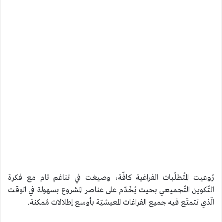
رُوعيت المُتطلّبات الفراغية كافّة، وصيغت في تناغم تام مع فكرة
التّكوين التّجميعي بحيث يُخَدّم على عناصر المشروع بسهولة في الوقت
الّذي تتمتّع فيه جميع الفراغات المعيشيّة بأوسع إطلالات مُمكنة.