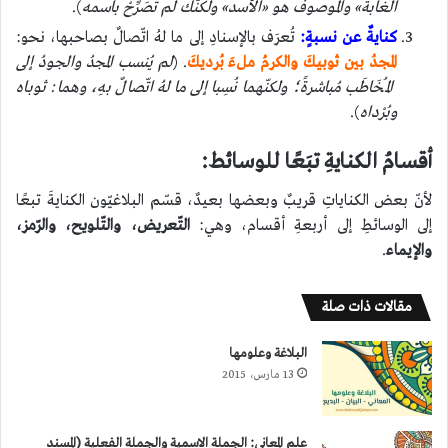
الغابة» والموصوف هو «الأسد» ولكنّك لم تُصَرِّحْ باسمه
).
كنايةٌ عن نسبةٍ:
تُعرَف بالإسنادِ إلى ما لهُ اتّصالٌ بصاحبها، نحو:
المجدُ بين ثوبيكَ والكرمُ ملءَ بُرديكَ
. (
لم يُنسب المجدُ والجودُ إلى
المُخَاطَب مُباشرةً؛ ولكنّهما نُسِبا إلى ما لهُ اتّصالٌ بهِ، وهما: ثوباه
وبُرْداه
).
أقسامُ الكنايةِ تبَعًا للوسائط:
لأنّ بعض الكناياتِ قريبٌ وبعضها بعيدٌ، قسّم البلاغيّون الكنايةَ تبعًا
إلى الوسائطِ إلى أربعةِ أقسام، وهي:
التّعريض، والتّلويح، والرّمز،
والإيماء
.
مقالات ذات صلة
البلاغة وعلومها
13 مارس، 2015
علم المعاني: الجملة الاسمية والجملة الفعلية (المسند