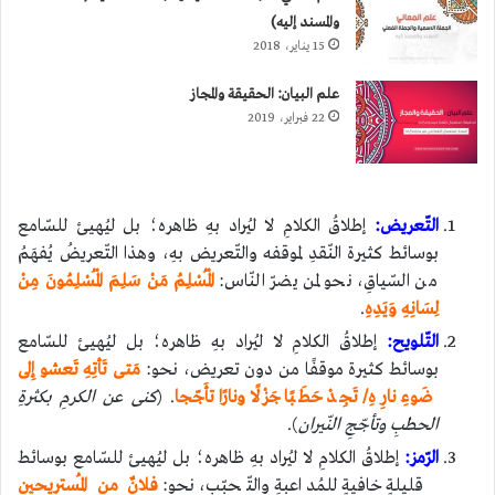
والمسند إليه)
15 يناير، 2018
علم البيان: الحقيقة والمجاز
22 فبراير، 2019
التّعريض:
إطلاقُ الكلامِ لا ليُراد بهِ ظاهره؛ بل ليُهيئ للسّامع
بوسائط كثيرة النّقدِ لموقفه والتّعريض بهِ، وهذا التّعريضُ يُفهَمُ
من السّياقِ، نحو لمن يضرّ النّاس:
الْمُسْلِمُ مَنْ سَلِمَ الْمُسْلِمُونَ مِنْ
لِسَانِهِ وَيَدِهِ
.
التّلويح:
إطلاقُ الكلامِ لا ليُراد بهِ ظاهره؛ بل ليُهيئ للسّامع
بوسائط كثيرة موقفًا من دون تعريض، نحو:
مَتى تَأتِهِ تَعشو إِلى
ضَوءِ نارِهِ/ تَجِدْ حَطَبًا جَزْلًا ونارًا تأَجّجا
. (
كنى عن الكرمِ بكثرةِ
الحطبِ وتأجّجِ النّيران
).
الرّمز:
إطلاقُ الكلامِ لا ليُراد بهِ ظاهره؛ بل ليُهيئ للسّامع بوسائط
قليلةٍ خافيةٍ للمُداعبةِ والتّحبّب، نحو:
فلانٌ من المُستريحين