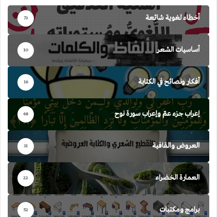
أخطاء لغوية شائعة
73
أساسيات الشعر
10
أفكار ونصائح في الكتابة
16
إعراب جزء عمّ وإعراب سورة نوح
68
العروض والقافية
31
العمارة الخضراء
22
برامج ومكتبات
52