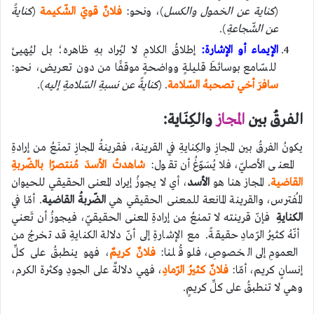
(
كناية عن الخمول والكسل
)، ونحو:
فلانٌ قويّ الشّكيمة
(
كنايةً
عن الشّجاعةِ
).
الإيماء أو الإشارة:
إطلاقُ الكلامِ لا ليُراد بهِ ظاهره؛ بل ليُهيئ
للسّامع بوسائطَ قليلةٍ وواضحةٍ موقفًا من دون تعريض، نحو:
سافرَ أخي تصحبهُ السّلامة
. (
كنايةً عن نسبةِ السّلامةِ إليه
).
الفرقُ بين
المجاز
والكِنَاية:
يكونُ الفرقُ بين المجازِ والكِنايةِ في القرينة، فقرينةُ المجازِ تمنَعُ من إرادةِ
المعنى الأصليّ، فلا يُسَوّغُ أن تقول:
شاهدتُ الأسدَ مُنتصرًا بالضّربةِ
القاضية
. المجاز هنا هو
الأسد
، أي لا يجوزُ إيراد المعنى الحقيقي للحيوان
المُفترس، والقرينة المانعة للمعنى الحقيقي هي
الضّربةُ القاضية
. أمّا في
الكنايةِ
فإنّ قرينته لا تمنعُ من إرادةِ المعنى الحقيقيّ، فيجوزُ أن تَعني
أنّهُ كثيرُ الرّمادِ حقيقةً. مع الإشارةِ إلى أنّ دلالة الكنايةِ قد تخرجُ من
العمومِ إلى الخصوصِ، فلو قُلنا:
فلانٌ كريمٌ
، فهو ينطبقُ على كلِّ
إنسانٍ كريم، أمّا:
فلانٌ كثيرُ الرّمادِ
، فهي دلالةٌ على الجودِ وكثرة الكرم،
وهي لا تنطبقُ على كلِّ كريمٍ.