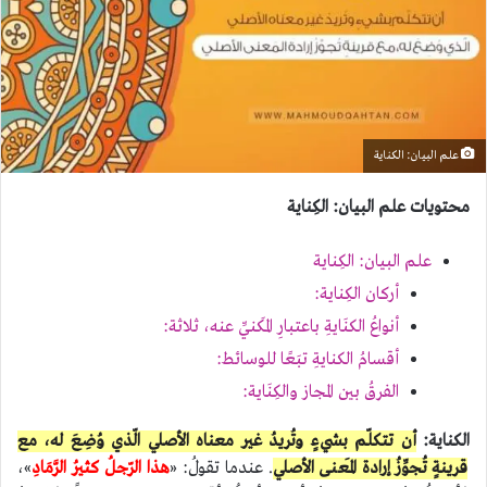
علم البيان: الكناية
محتويات علم البيان: الكِناية
علم البيان: الكِناية
أركان الكِناية:
أنواعُ الكنَايةِ باعتبارِ المَكنيِّ عنه، ثلاثة:
أقسامُ الكنايةِ تبَعًا للوسائط:
الفرقُ بين المجاز والكِنَاية:
الكناية:
أن تتكلّم بشيءٍ وتُريدُ غير معناه الأصلي الّذي وُضِعَ له، مع
قرينةٍ تُجوِّزُ إرادة المَعنى الأصلي
. عندما تقولُ: «
هذا الرّجلُ كثيرُ الرَّمَادِ
»،