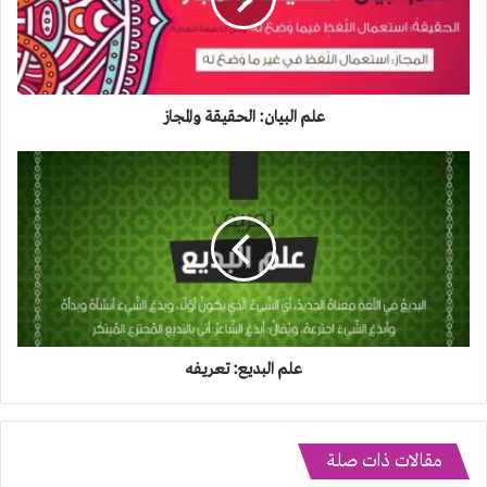
علم البيان: الحقيقة والمجاز
علم
البديع:
تعريفه
علم البديع: تعريفه
مقالات ذات صلة