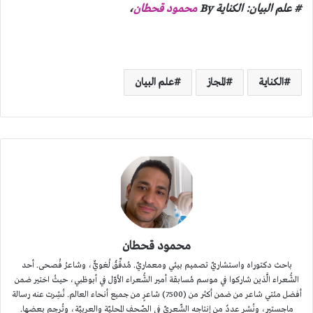
# علم البيان: الكناية By
محمود قحطان
،
الكناية
المجاز
علم البيان
محمود قحطان
باحث دكتوراه واستشاريّ تصميم بيئي ومعماريّ. مُدقِّقٌ لُغويٌّ، وشاعرُ فُصحى. أحد
الشُّعراء الَّذين شاركوا في موسم مُسابقة أمير الشُّعراء الأوّل في أبوظبي، حيثُ اختير ضمن
أفضل مئتي شاعر من ضمن أكثر من (7500) شاعرٍ من جميع أنحاء العالم. نُشِرت عنه رسالة
ماجستير، ونُشر عددٌ من إنتاجه الشّعريّ في الصّحفِ المحليّة والعربيّة، وتُرجِم بعضها.