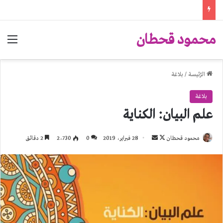
محمود قحطان
الق
الرّئيسة
/
بلاغة
بلاغة
علم البيان: الكناية
تابع
أرسل
محمود قحطان
28 فبراير، 2019
0
2٬730
2 دقائق
على
بريدا
X
إلكترونيا