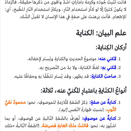
فأنت تُثبِتُ جُودَه وكرَمهُ بأماراتٍ أشدُّ وأقوى من ذكرها حقيقةً، فالرّمادُ
لا يكونُ كثيرًا إلّا لو كثُرَ استخدام النّارِ، ويكثرُ استخدام النّارِ للطّبخ، أي:
للإطعام. فأنت برهنتَ على صفةٍ في هذا الإنسان لا تقبلُ الشّك.
علم البيان: الكناية
أركان الكِناية:
المكني عنه:
موضوعُ الحديثِ والكنايةِ ويُستر لإخفائه.
المكني بهِ:
لفظُ الكناية، ولا بدّ من التّصريح بهِ.
صاحبُ الكنايةِ:
قد يظهر، وقد يُستر تلطّفًا بهِ وحفاظًا عليه.
أنواعُ الكنَايةِ باعتبارِ المَكنيِّ عنه، ثلاثة:
كنايةٌ عن صفةٍ:
ذِكرُ الصّفةِ المُلازمةِ للموصوفِ، نحو:
محمودٌ نقيُّ
الثّوبِ
. (
نسَبتَ طهارةَ النّفسِ إليهِ
).
كنايةٌ عن موصوفٍ:
تُعرَفُ بالصِّفةِ النّائبةِ عن الموصوفِ، أو بما
اشتُهرَ به، نحو:
قاتلتُ ملكَ الغابةِ فصرعتهُ
. (
الصّفةُ النّائبةُ «ملك