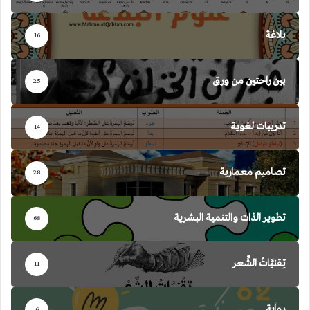
بلاغة
16
بين راحتين من ورق
25
تدريبات لغوية
14
تصاميم معمارية
28
تطوير الذات والتنمية البشرية
68
تِقنيَّاتُ الشِّعر
11
رواية
6