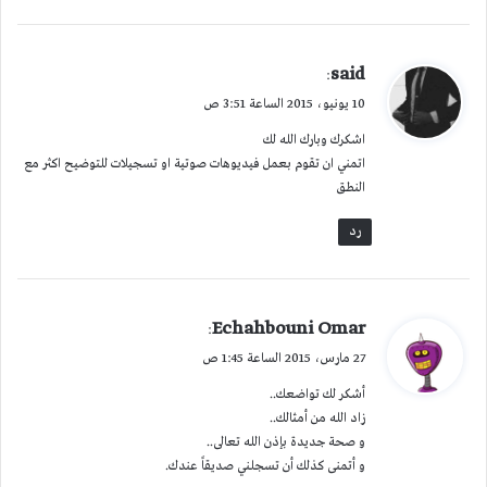
ي
said
:
ق
10 يونيو، 2015 الساعة 3:51 ص
و
اشكرك وبارك الله لك
ل
اتمني ان تقوم بعمل فيديوهات صوتية او تسجيلات للتوضيح اكثر مع
النطق
رد
ي
Echahbouni Omar
:
ق
27 مارس، 2015 الساعة 1:45 ص
و
أشكر لك تواضعك..
ل
زاد الله من أمثالك..
و صحة جديدة بإذن الله تعالى..
و أتمنى كذلك أن تسجلني صديقاً عندك.