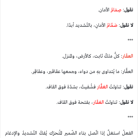
نقول
:
صِمَامُ
الأمان.
لا
نقول
:
صَمَّامُ
الأمانِ، بالتّشديد أبدًا.
***
العقَار
: كلُّ ملكٌ ثابت، كالأرض، والمنزل.
العقَّار: ما يُتداوى بهِ من دواء، وجمعها عقاقير، وعقاقِر.
نقول
: تناولتُ
العَقَّار
فشُفيتً، بشدّة فوق القاف.
لا
نقول
: تناولتُ
العَقَار
، بفتحة فوق القاف.
***
الفعلُ استغلَّ إذا اتّصل بتاء الضّمير المُتحرّك يُفكّ التّشديدُ والإدغام