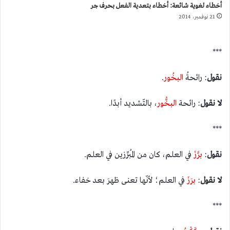
أخطاء لغوية شائعة: أخطاء بتعدية الفعل بحرف جر
21 نوفمبر، 2014
***
نقول
: رائحةُ
البخُور
.
لا نقول
: رائحة
البخُّور
، بالتّشديد أبدًا.
***
نقول
:
برَّزَ
في العلم، كان من المُبرِّزين في العلم.
لا
نقول
:
برَزَ
في العلم؛ لأنّها تعنى ظهرَ بعد خفاء.
***