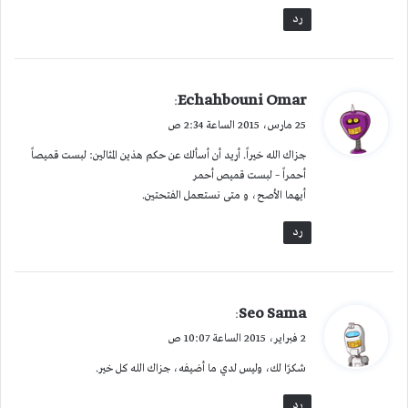
رد
ي
Echahbouni Omar
:
ق
25 مارس، 2015 الساعة 2:34 ص
و
جزاك الله خيراً. أريد أن أسألك عن حكم هذين المثالين: لبست قميصاً
ل
أحمراً – لبست قميص أحمر
أيهما الأصح، و متى نستعمل الفتحتين.
رد
ي
Seo Sama
:
ق
2 فبراير، 2015 الساعة 10:07 ص
و
شكرًا لك، وليس لدي ما أضيفه، جزاك الله كل خير.
ل
رد