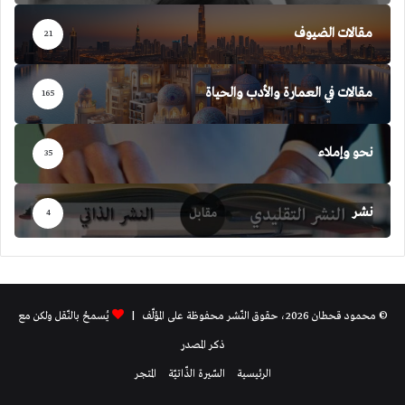
مقالات الضيوف
21
مقالات في العمارة والأدب والحياة
165
نحو وإملاء
35
نشر
4
© محمود قحطان 2026، حقوق النّشر محفوظة على المؤلّف |
يُسمحُ بالنّقل ولكن مع
ذكر المصدر
الرئيسية
السّيرة الذّاتيّة
المتجر