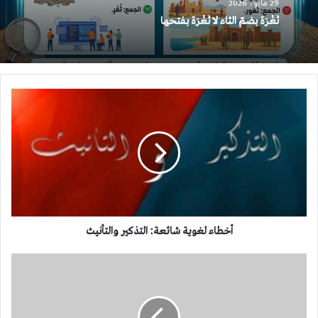
29 مايو، 2026
ثُغْرَة بضمّ الثاء لا ثَغْرَة بفتحها
أخطاء
لغوية
شائعة:
التذكير
والتأنيث
أخطاء لغوية شائعة: التذكير والتأنيث
أخطاء
لغوية
شائعة:
استعمال