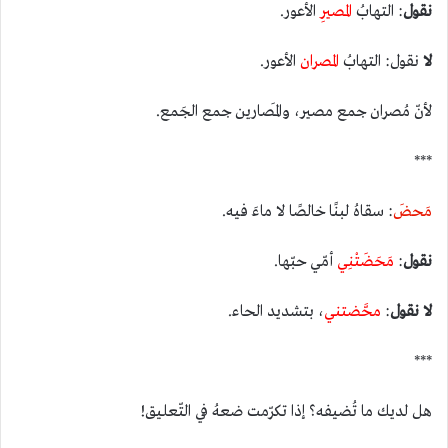
نقول
: التهابُ
المصيرِ
الأعور.
لا
نقول: التهابُ
المصران
الأعور.
لأنّ مُصران جمع مصير، والمَصارين جمع الجَمع.
***
مَحضَ
: سقاهُ لبنًا خالصًا لا ماءَ فيه.
نقول
:
مَحَضَتْنِي
أمّي حبّها.
لا نقول
:
محَّضتني
، بتشديد الحاء.
***
هل لديك ما تُضيفه؟ إذا تكرّمت ضعهُ في التّعليق!