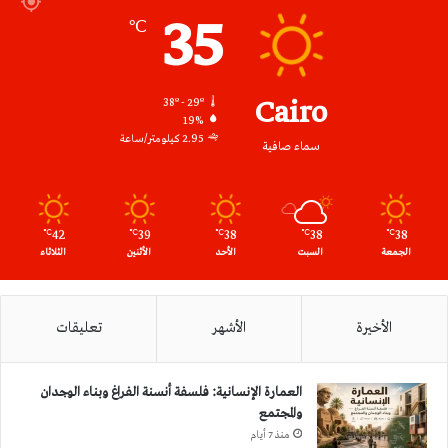
35
℃
Cairo
38º - 29º
19%
2.95 كيلومتر/ساعة
سماء صافية
42
39
38
38
38
℃
℃
℃
℃
℃
الجمعة
السبت
الأحد
الأثنين
الثلاثاء
الأخيرة
الأشهر
تعليقات
العمارة الإنسانية: فلسفة أنسنة الفراغ وبناء الوجدان
والمجتمع
منذ 7 أيام