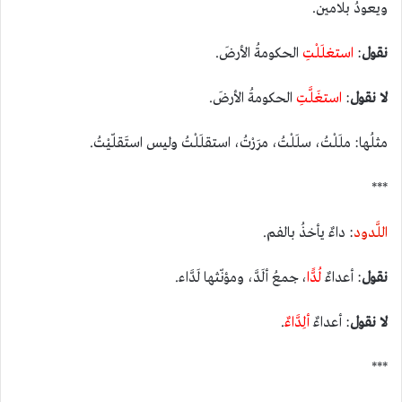
ويعودُ بلامين.
نقول
:
استغلَلْتِ
الحكومةُ الأرضَ.
لا
نقول
:
استغَلَّتِ
الحكومةُ الأرضَ.
مثلُها: ملَلْتُ، سلَلْتُ، مرَرْتُ، استقلَلْتُ وليس استَقلّيْتُ.
***
اللَّدود
: داءٌ يأخذُ بالفم.
نقول
: أعداءٌ
لُدًّا
، جمعُ ألَدَّ، ومؤنّثها لَدَّاء.
لا
نقول
: أعداءٌ
ألِدَّاءٌ
.
***