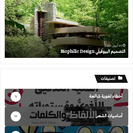
البيوفيلي
Biophilic
Design
15 أبريل، 2021
التصميم البيوفيلي Biophilic Design
تصنيفات
أخطاء لغوية شائعة
73
أساسيات الشعر
10