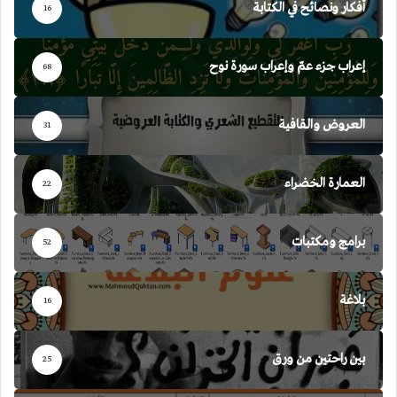
أفكار ونصائح في الكتابة
16
إعراب جزء عمّ وإعراب سورة نوح
68
العروض والقافية
31
العمارة الخضراء
22
برامج ومكتبات
52
بلاغة
16
بين راحتين من ورق
25