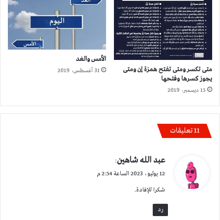
الأمس والغد
متى تكسر ومتى تفتح همزة إن ومتى
31 أغسطس، 2019
يجوز كسرها وفتحها
15 ديسمبر، 2019
‫11 تعليقات
ي
عبد الله شاهين
:
ق
12 يوليو، 2023 الساعة 2:54 م
و
شكرا للإفادة.
ل
رد