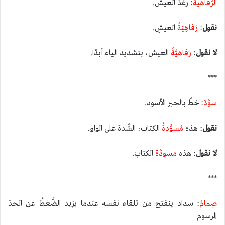
الرَّفاهية
: رغدُ العيش.
نقول
:
رَفاهِيَةُ
العيشِ.
لا
نقول
:
رَفاهيَّةُ
العيش، بتشديد الياء أبدًا.
***
سوَّدَ
: خطّ بالحبر الأسود.
نقول
: هذه
مُسوَّدةُ
الكتاب، الشّدة على الواو.
لا
نقول
: هذه
مسودَّة
الكتاب.
***
صِمامُ
: سداد ينفتح من تلقاء نفسه عندما يزيد الضَّغطُ عن الحدّ
المرسوم