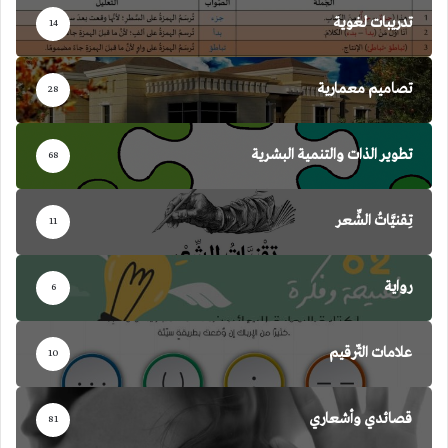
تدريبات لغوية
14
تصاميم معمارية
28
تطوير الذات والتنمية البشرية
68
تِقنيَّاتُ الشِّعر
11
رواية
6
علامات التّرقيم
10
قصائدي وأشعاري
81