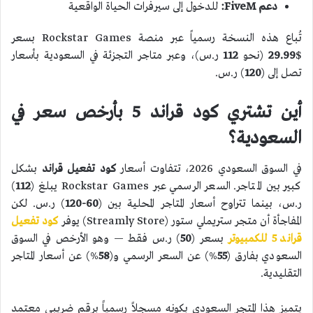
دعم FiveM:
للدخول إلى سيرفرات الحياة الواقعية
تُباع هذه النسخة رسمياً عبر منصة Rockstar Games بسعر
$
29.99
(نحو
112
ر.س)، وعبر متاجر التجزئة في السعودية بأسعار
تصل إلى (
120
) ر.س.
أين تشتري كود قراند 5 بأرخص سعر في
السعودية؟
في السوق السعودي 2026، تتفاوت أسعار
كود تفعيل قراند
بشكل
كبير بين المتاجر. السعر الرسمي عبر Rockstar Games يبلغ (
112
)
ر.س، بينما تتراوح أسعار المتاجر المحلية بين (
60-120
) ر.س. لكن
المفاجأة أن متجر ستريملي ستور (Streamly Store) يوفر
كود تفعيل
قراند 5 للكمبيوتر
بسعر (
50
) ر.س فقط — وهو الأرخص في السوق
السعودي بفارق (
55
%) عن السعر الرسمي و(
58
%) عن أسعار المتاجر
التقليدية.
يتميز هذا المتجر السعودي بكونه مسجلاً رسمياً برقم ضريبي معتمد