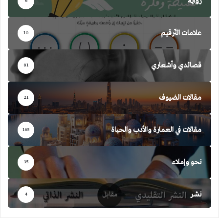
رواية
6
علامات التّرقيم
10
قصائدي وأشعاري
81
مقالات الضيوف
21
مقالات في العمارة والأدب والحياة
165
نحو وإملاء
35
نشر
4