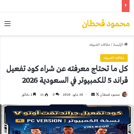
محمود قحطان
الق
الرّئيسة
/
مقالات الضيوف
مقالات الضيوف
كل ما تحتاج معرفته عن شراء كود تفعيل
قراند 5 للكمبيوتر في السعودية 2026
تابع
أرسل
محمود قحطان
26 مايو، 2026
0
15
2 دقائق
على
بريدا
X
إلكترونيا