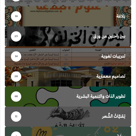
بلاغة
16
بين راحتين من ورق
25
تدريبات لغوية
14
تصاميم معمارية
28
تطوير الذات والتنمية البشرية
68
تِقنيَّاتُ الشِّعر
11