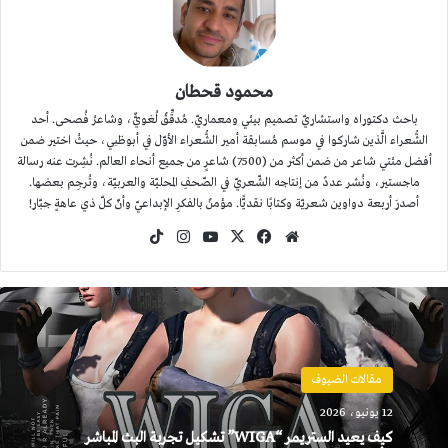
محمود قحطان
باحث دكتوراه واستشاريّ تصميم بيئي ومعماريّ. مُدقِّقٌ لُغويٌّ، وشاعرُ فُصحى. أحد
الشُّعراء الَّذين شاركوا في موسم مُسابقة أمير الشُّعراء الأوّل في أبوظبي، حيثُ اختير ضمن
أفضل مئتي شاعر من ضمن أكثر من (7500) شاعرٍ من جميع أنحاء العالم. نُشِرت عنه رسالة
ماجستير، ونُشر عددٌ من إنتاجه الشّعريّ في الصّحفِ المحليّة والعربيّة، وتُرجِم بعضها.
أصدرَ أربعة دواوين شعريّة وكتابًا نقديًّا. مؤمنٌ بالفكرِ الإبداعيّ وأنّ كلّ ذي عاهةٍ جبّار!
موقع
‫X
فيسبوك
‫YouTube
انستقرام
‫TikTok
الويب
مقالات الضيوف
12 يونيو، 2026
كيف يعيد الستريمر “WIGA” تشكيل تجربة البث المباشر