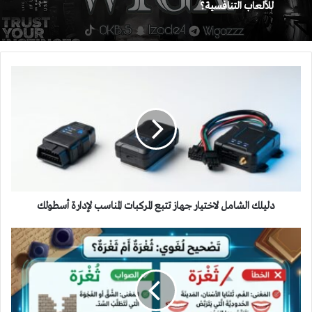
للألعاب التنافسية؟
دليلك
الشامل
لاختيار
جهاز
تتبع
المركبات
المناسب
لإدارة
أسطولك
دليلك الشامل لاختيار جهاز تتبع المركبات المناسب لإدارة أسطولك
ثُغْرَة
بضمّ
الثاء
لا
ثَغْرَة
بفتحها