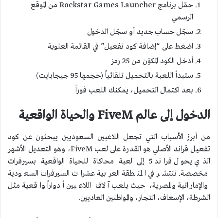
حمّل برنامج Rockstar Games Launcher من الموقع
الرسمي
سجّل حساب جديد أو سجّل الدخول
اضغط على “إضافة كود تفعيل” في القائمة العلوية
أدخل الكود المكوّن من 25 رمز
ستبدأ اللعبة بالتحميل تلقائياً (حجمها 95 جيجابايت)
بعد اكتمال التحميل، يمكنك اللعب فوراً
الدخول إلى عالم FiveM والحياة الواقعية
من أبرز الأسباب التي تجعل اللاعبين السعوديين يبحثون عن كود
تفعيل قراند الأصلي هو القدرة على لعب FiveM، وهو التعديل الأشهر
الذي يحول قراند 5 إلى لعبة محاكاة للحياة الواقعية بسيرفرات
مخصصة. تنتشر في المنطقة العربية عشرات السيرفرات السعودية
والإماراتية والمصرية، حيث يلعب آلاف اللاعبين أدواراً واقعية مثل
الشرطة، الإسعاف، التجار، والمواطنين العاديين.