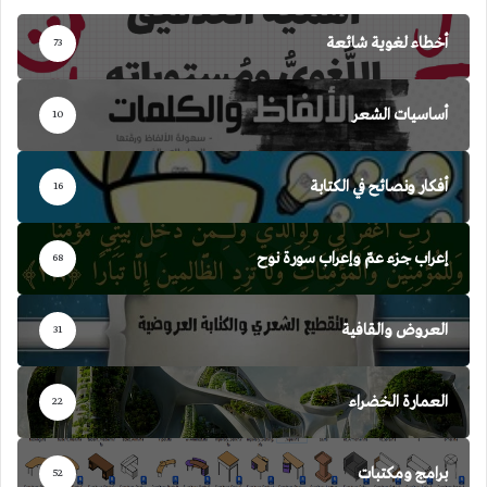
أخطاء لغوية شائعة
73
أساسيات الشعر
10
أفكار ونصائح في الكتابة
16
إعراب جزء عمّ وإعراب سورة نوح
68
العروض والقافية
31
العمارة الخضراء
22
برامج ومكتبات
52