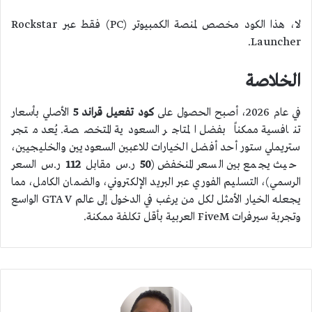
لا، هذا الكود مخصص لمنصة الكمبيوتر (PC) فقط عبر Rockstar
Launcher.
الخلاصة
في عام 2026، أصبح الحصول على
كود تفعيل قراند 5
الأصلي بأسعار
تنافسية ممكناً بفضل المتاجر السعودية المتخصصة. يُعد متجر
ستريملي ستور أحد أفضل الخيارات للاعبين السعوديين والخليجيين،
حيث يجمع بين السعر المنخفض (
50
ر.س مقابل
112
ر.س السعر
الرسمي)، التسليم الفوري عبر البريد الإلكتروني، والضمان الكامل، مما
يجعله الخيار الأمثل لكل من يرغب في الدخول إلى عالم GTA V الواسع
وتجربة سيرفرات FiveM العربية بأقل تكلفة ممكنة.