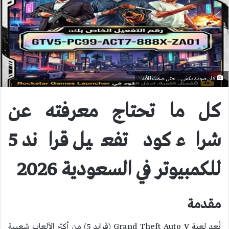
كان صوتكِ يكفي... حتى صمتَ للأبد.
كل ما تحتاج معرفته عن
شراء كود تفعيل قراند 5
للكمبيوتر في السعودية 2026
مقدمة
تُعد لعبة Grand Theft Auto V (قراند 5) من أكثر الألعاب شعبية