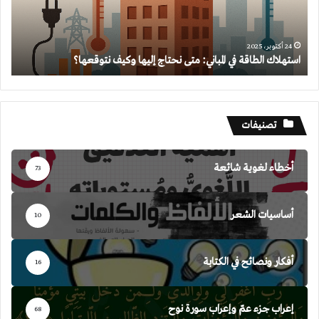
إليها
وكيف
نتوقعها؟
24 أكتوبر، 2025
استهلاك الطاقة في المباني: متى نحتاج إليها وكيف نتوقعها؟
تصنيفات
أخطاء لغوية شائعة
73
أساسيات الشعر
10
أفكار ونصائح في الكتابة
16
إعراب جزء عمّ وإعراب سورة نوح
68