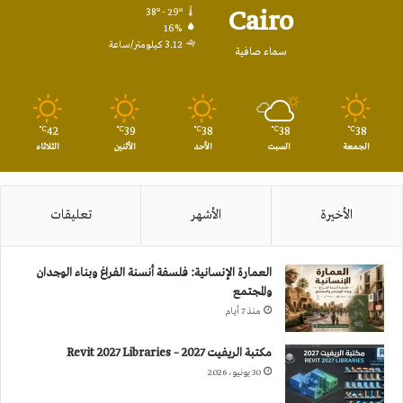
Cairo
38º - 29º
16%
3.12 كيلومتر/ساعة
سماء صافية
42
39
38
38
38
℃
℃
℃
℃
℃
الجمعة
السبت
الأحد
الأثنين
الثلاثاء
الأخيرة
الأشهر
تعليقات
العمارة الإنسانية: فلسفة أنسنة الفراغ وبناء الوجدان
والمجتمع
منذ 7 أيام
مكتبة الريفيت 2027 – Revit 2027 Libraries
30 يونيو، 2026