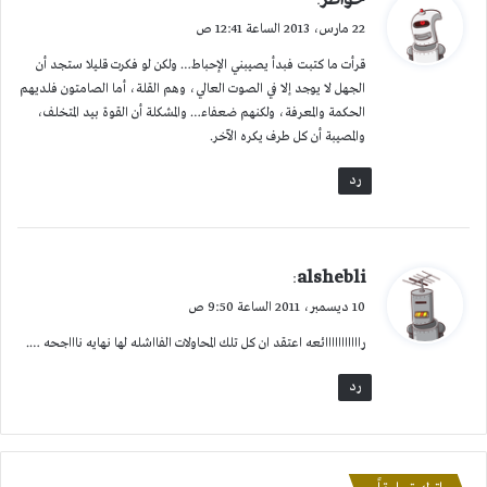
:
ق
22 مارس، 2013 الساعة 12:41 ص
و
قرأت ما كتبت فبدأ يصيبني الإحباط… ولكن لو فكرت قليلا ستجد أن
ل
الجهل لا يوجد إلا في الصوت العالي، وهم القلة، أما الصامتون فلديهم
الحكمة والمعرفة، ولكنهم ضعفاء… والمشكلة أن القوة بيد المتخلف،
والمصيبة أن كل طرف يكره الآخر.
رد
ي
alshebli
:
ق
10 ديسمبر، 2011 الساعة 9:50 ص
و
رااااااااااائعه اعتقد ان كل تلك المحاولات الفااشله لها نهايه ناااجحه ….
ل
رد