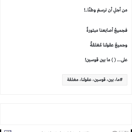
من أجلِ أن نرسمَ وطنًا..!
فجميعُ أصابعنا مبتورةً
وجميعُ عقولنا مُغلقةٌ
على…
( ) ما بين قوسين!
ما، بين، قوسين، عقولنا، مغلقة