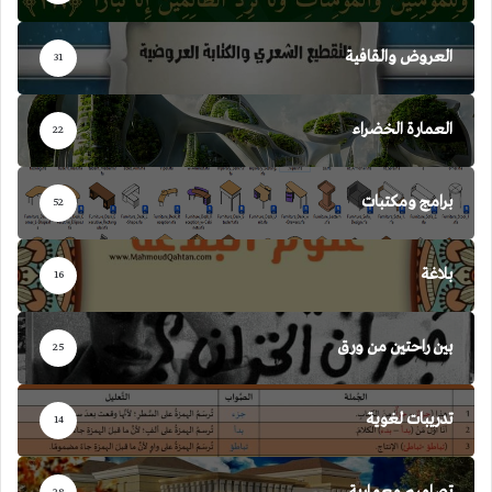
العروض والقافية
31
العمارة الخضراء
22
برامج ومكتبات
52
بلاغة
16
بين راحتين من ورق
25
تدريبات لغوية
14