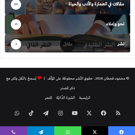
مقالات في العمارة والأدب والحياة
165
نحو وإملاء
35
نشر
4
© محمود قحطان 2026، حقوق النّشر محفوظة على المؤلّف |
يُسمحُ بالنّقل ولكن مع
ذكر المصدر
الرئيسية
السّيرة الذّاتيّة
المتجر
ملخص
فيسبوك
‫X
‫YouTube
انستقرام
تيلقرام
‫TikTok
واتساب
الموقع