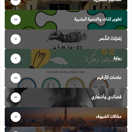
تصاميم معمارية
28
تطوير الذات والتنمية البشرية
68
تِقنيَّاتُ الشِّعر
11
رواية
6
علامات التّرقيم
10
قصائدي وأشعاري
81
مقالات الضيوف
21