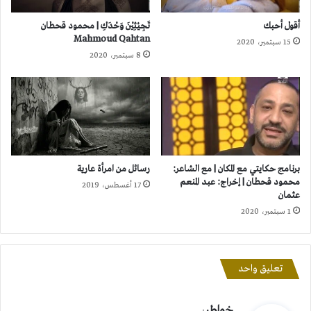
أقول أحبك
تَجِيْئِيْنَ وَحْدَكِ | محمود قحطان
Mahmoud Qahtan
15 سبتمبر، 2020
8 سبتمبر، 2020
برنامج حكايتي مع المكان | مع الشاعر:
رسائل من امرأة عارية
محمود قحطان | إخراج: عبد المنعم
17 أغسطس، 2019
عثمان
1 سبتمبر، 2020
تعليق واحد
ي
خواطر