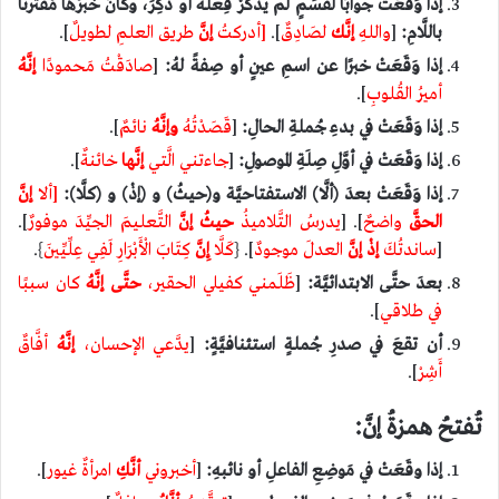
إذا وَقَعَتْ جوابًا لقسَمٍ لم يُذكَرْ فِعلُهُ أو ذُكِرَ، وكانَ خبرُها مُقترنًا
باللَّامِ:
[
واللهِ
إنَّك
لصَادِقٌ
].
[أدركتُ
إنَّ
طريق العلمِ لطويلٌ
].
إذا وَقَعَتْ خبرًا عن اسمِ عينٍ أو صِفةً لهُ:
[
صادَقْتُ مَحمودًا
إنَّهُ
أميرُ القُلوبِ
].
إذا وَقَعَتْ في بدءِ جُملةِ الحالِ:
[
قَصَدْتُهُ
وإنَّهُ
نائمٌ
].
إذا وَقَعَتْ في أوَّلِ صِلَةِ الموصولِ:
[
جاءتني الَّتي
إنَّها
خائنةٌ
].
إذا وَقَعَتْ بعدَ (ألَّا) الاستفتاحيَّة و(حيثُ) و (إذْ) و (كلَّا):
[ألا
إنَّ
الحقَّ
واضحٌ
]. [
يدرسُ التَّلاميذُ
حيثُ إنَّ
التَّعليمَ الجيِّدَ موفورٌ
].
[
ساندتُكَ
إذْ إنَّ
العدلَ موجودٌ
]. {
كَلَّا
إِنَّ
كِتَابَ الْأَبْرَارِ لَفِي عِلِّيِّينَ
}.
بعدَ حتَّى الابتدائيَّة:
[
ظَلَمني كفيلي الحقير،
حتَّى
إنَّهُ
كان سببًا
في طلاقي
].
أن تقعَ في صدرِ جُملةٍ استئنافيَّةٍ:
[
يدَّعي الإحسان،
إنَّهُ
أفَّاقٌ
أَشِرْ
].
تُفتحُ همزةُ إنَّ:
إذا وقَعَتْ في مَوضِعِ الفاعلِ أو نائبهِ:
[
أخبروني
أنَّكِ
امرأةٌ غيور
].