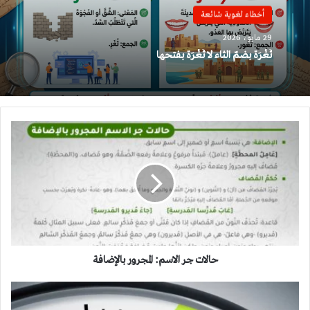
أخطاء لغوية شائعة
29 مايو، 2026
ثُغْرَة بضمّ الثاء لا ثَغْرَة بفتحها
حالات
جر
الاسم:
المجرور
بالإضافة
حالات جر الاسم: المجرور بالإضافة
قاعدة
خمس