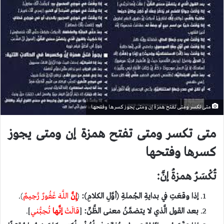
متى تكسر ومتى تفتح همزة إن ومتى يجوز كسرها وفتحها
متى تكسر ومتى تفتح همزة إن ومتى يجوز
كسرها وفتحها
تُكْسَرُ همزةُ إنَّ:
إذا وقعَتِ في بدايةِ الجُملةِ (أوَّلِ الكلامِ):
﴿
إِنَّ
اللَّهَ غَفُورٌ رَّحِيمٌ
﴾.
بعد القول الَّذي لا يتضمَّنُ معنى الظَّنِّ:
[
قالَتْ
إنَّها
تُحِبُّني
].