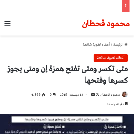
محمود قحطان
الق
الرّئيسة
/
أخطاء لغوية شائعة
أخطاء لغوية شائعة
متى تكسر ومتى تفتح همزة إن ومتى يجوز
كسرها وفتحها
تابع
أرسل
محمود قحطان
15 ديسمبر، 2019
0
4٬869
على
بريدا
دقيقة واحدة
X
إلكترونيا