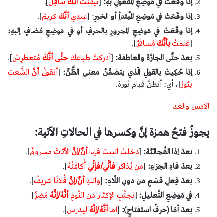
إذا وقَعَتْ في مَوضِعِ المفعولِ بهِ:
[
تيقَّنتُ
أنَّكُ
سافِلٌ
].
إذا وقَعَتْ في مَوضِعِ المُبتدأِ أو الخبرِ:
[
عِندِي
أنَّكَ
كريمٌ
].
إذا وقَعَتْ في مَوضِعِ المجرورِ بالحرفِ أو في مَوضِعِ مُضافٍ إليهِ:
[
عَلمتُ
بأنَّكَ
مُسافرٌ
].
بعدَ حتَّى الجارَّة والعاطفة:
[
أدركتُ طباعكَ
حتَّى
أنَّكَ
مُتغطرِسٌ
].
إذا حُكِيتْ بالقولِ الّذي يتضمَّنُ معنى الظَّنِّ:
[
أتقولُ
أنَّ
الشَّعبَ
يثورُ
]، أي: أتظُنُّ قيام ثورة.
الأمس والغد
يجوزُ فتحُ همزة إنَّ وكسرها في الحالاتِ الآتية:
بعدَ إذا الفُجائيَّة:
[
دخلتُ البيتَ فإذا
أنَّ/إنَّ
الأثاثَ مسروقٌ
].
بعدَ فاءِ الجزاءِ:
[
من يُذاكر
فأنِّي/فإنِّي
أُكافئُهُ
].
بعدَ فِعلِ قسَمٍ من دونِ اللّامِ:
[
واللهِ
أنَّ/إنَّ
فُلانًا شريفٌ
].
في مَوضِعِ التَّعليلِ:
[
تجنَّبِ الإكثار من النَّومِ
أنَّهُ/إنَّهُ
مُضِرٌّ
].
بعدَ أمَا (حرفُ استفتاحٍ):
[
أمَا
أنَّهُ/إنَّهُ
ليدرس
].