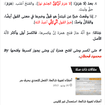
بعدَ (لا جَرَمَ):
[
لا جَرَمَ
أنَّ/إنَّ
العِلمَ نورٌ
]، والفتحُ أغلب. (
جَرَمَ
):
حقَّ وثبتَ.
إذا وقعتْ خبرًا عن مُبتدأٍ هو قولٌ وخبرها في معنى القولِ أيضًا،
والقائلُ واحدٌ:
[
خيرُ القولِ
أنِّي/إنِّي
أعبدُ اللهَ
].
خِتامًا:
معَ أنَّهُ جازَ فتح همزة إنَّ وكسرها،
فالكسرُ أولى وأكثر
لأنَّهُ
الأصل
.
# متى تكسر ومتى تفتح همزة إن ومتى يجوز كسرها وفتحها
By
محمود قحطان
،
مقالات ذات صلة
أخطاء لغوية شائعة: الفعل المتعدي بحرف جر
26 يونيو، 2013
أخطاء لغوية شائعة: استعمال غير المقيس