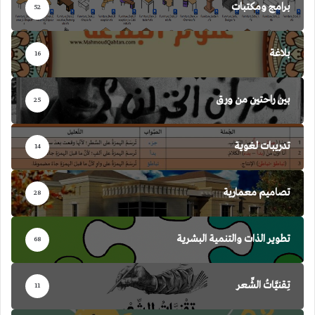
برامج ومكتبات
52
بلاغة
16
بين راحتين من ورق
25
تدريبات لغوية
14
تصاميم معمارية
28
تطوير الذات والتنمية البشرية
68
تِقنيَّاتُ الشِّعر
11