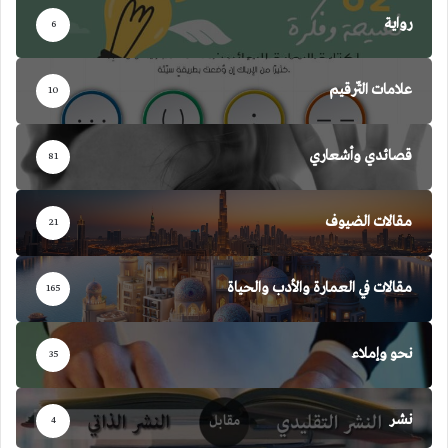
رواية
6
علامات التّرقيم
10
قصائدي وأشعاري
81
مقالات الضيوف
21
مقالات في العمارة والأدب والحياة
165
نحو وإملاء
35
نشر
4