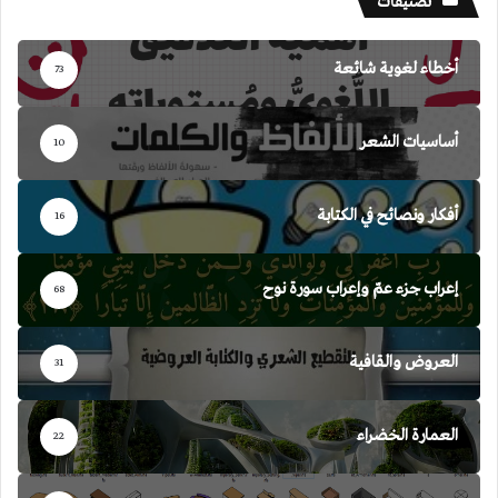
تصنيفات
أخطاء لغوية شائعة
73
أساسيات الشعر
10
أفكار ونصائح في الكتابة
16
إعراب جزء عمّ وإعراب سورة نوح
68
العروض والقافية
31
العمارة الخضراء
22