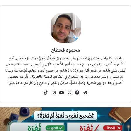
محمود قحطان
باحث دكتوراه واستشاريّ تصميم بيئي ومعماريّ. مُدقِّقٌ لُغويٌّ، وشاعرُ فُصحى. أحد
الشُّعراء الَّذين شاركوا في موسم مُسابقة أمير الشُّعراء الأوّل في أبوظبي، حيثُ اختير ضمن
أفضل مئتي شاعر من ضمن أكثر من (7500) شاعرٍ من جميع أنحاء العالم. نُشِرت عنه رسالة
ماجستير، ونُشر عددٌ من إنتاجه الشّعريّ في الصّحفِ المحليّة والعربيّة، وتُرجِم بعضها.
أصدرَ أربعة دواوين شعريّة وكتابًا نقديًّا. مؤمنٌ بالفكرِ الإبداعيّ وأنّ كلّ ذي عاهةٍ جبّار!
موقع
‫X
فيسبوك
‫YouTube
انستقرام
‫TikTok
الويب