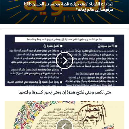
البدايات القوية: كيف حولت قصة محمد بن الحسن طالبًا
مرفوضًا إلى عالم زمانه؟
متى
تكسر
ومتى
تفتح
همزة
إن
ومتى
يجوز
كسرها
وفتحها
متى تكسر ومتى تفتح همزة إن ومتى يجوز كسرها وفتحها
إعراب
سورة
النبأ