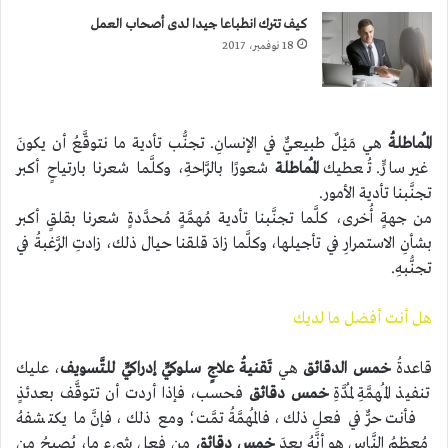
كيف تترك انطباعا جيدا لدى أصحاب العمل
18 نوفمبر، 2017
المُماطلةُ
هي مَيْلٌ طبيعيٌّ في الإنسانِ. تجنُّب تأدية ما نتوقَّعُ أن يكونَ
غير سارٍّ. تُعطيك
المُماطلة
شعورًا بالرَّاحةِ، وكلَّما شعرنا بارتياحٍ أكبر
تجنَّبنا تأدية الأمور.
من جهةٍ أُخرى، كلَّما تجنَّبنا تأدية مُهمَّةٍ مُحدَّدةٍ شعرنا بقلقٍ أكبر
بشأنِ الاستمرارِ في تأجيلها، وكلَّما زادَ قلقنا حيال ذلك، زادتِ الرَّغبةُ في
تجنُّبهِ.
هل أنت أفضل ما لديك
قاعدةُ
خمس الدقائق
هي
تَقنيةُ علاجٍ سلوكيٍّ إدراكيٍّ للتَّسويف
، عليك
تنفيذ المُهمَّةِ لمُدَّةِ
خمس دقائق
فحسب، فإذا أردت أن تتوقَّف بعدئذٍ
فأنت حرٌّ في فعلِ ذلك، فالمُهمَّةُ تمَّت؛ ومع ذلك، فإنَّ ما يكتشفهُ
مُعظمُ النَّاسِ هو أنَّهُ بعدَ
خمس دقائق
من فِعلِ شيءٍ ما، يُصبِحُ من