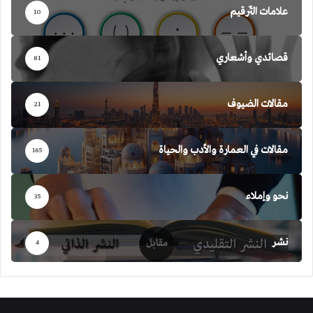
علامات التّرقيم
10
قصائدي وأشعاري
81
مقالات الضيوف
21
مقالات في العمارة والأدب والحياة
165
نحو وإملاء
35
نشر
4