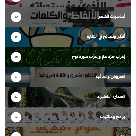
أساسيات الشعر
10
أفكار ونصائح في الكتابة
16
إعراب جزء عمّ وإعراب سورة نوح
68
العروض والقافية
31
العمارة الخضراء
22
برامج ومكتبات
52