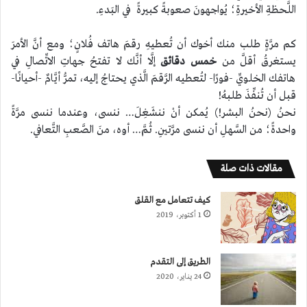
اللَّحظةِ الأخيرةِ؛ يُواجهونَ صعوبةً كبيرةً في البَدءِ.
كم مرَّةٍ طلب منك أخوك أن تُعطيهِ رقمَ هاتف فُلانٍ؛ ومع أنَّ الأمرَ
يستغرقُ أقلَّ من
خمس دقائق
إلَّا أنَّك لا تفتحُ جهاتِ الاتِّصالِ في
هاتفك الخلويِّ -فورًا- لتُعطيه الرَّقمَ الَّذي يحتاجُ إليه، تمرُّ أيَّامٌ -أحيانًا-
قبل أن تُنفِّذَ طلبهُ!
نحنُ (نحنُ البشر!) يُمكن أنْ ننشَغِلَ… ننسى، وعندما ننسى مرَّةً
واحدةً؛ من السَّهلِ أن ننسى مرَّتينِ. ثُمَّ… أوه، منَ الصَّعبِ التَّعافي.
مقالات ذات صلة
كيف تتعامل مع القلق
1 أكتوبر، 2019
الطريق إلى التقدم
24 يناير، 2020