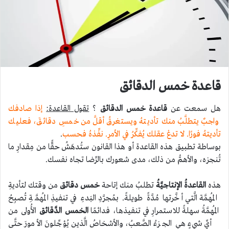
قاعدة خمس الدقائق
هل سمعت عن
قاعدة خمس الدقائق
؟
تقول القاعدة:
إذا صادفك
واجبٌ يتطلَّبُ منك تأديتهُ ويستغرقُ أقلَّ من خمسِ دقائقَ، فعليك
تأديتهُ فورًا. لا تدعْ عقلك يُفكِّرُ في الأمرِ. نفِّذهُ فحسب
.
بوساطة تطبيق هذه القاعدة أو هذا القانون ستُدهَشُ حقًّا من مِقدارِ ما
تُنجزه، والأهمُّ من ذلك، مدى شعورك بالرِّضا تجاه نفسك.
هذه
القاعدةُ الإنتاجيَّةُ
تطلبُ منك إتاحة
خمس دقائق
من وقتك لتأديةِ
المُهمَّة الَّتي أخَّرتها مُدَّةً طويلةً. بمُجرَّدِ البَدءِ في تنفيذِ المُهمَّةِ تُصبِحُ
المُهمَّةُ سهلةً للاستمرارِ في تنفيذها، فدائمًا
الخمس الدَّقائق
الأُولى من
أيِّ شيءٍ هي الجزءُ الصَّعبُ، والأشخاصُ الَّذين يُؤجِّلونَ الأمورَ حتَّى