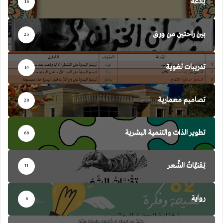
بلاغة
16
بين راحتين من ورق
25
تدريبات لغوية
14
تصاميم معمارية
28
تطوير الذات والتنمية البشرية
68
تِقنيَّاتُ الشِّعر
11
رواية
6