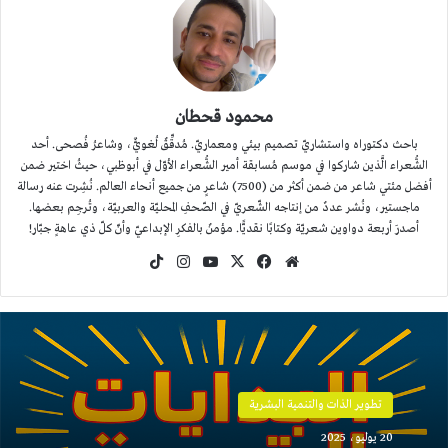
محمود قحطان
باحث دكتوراه واستشاريّ تصميم بيئي ومعماريّ. مُدقِّقٌ لُغويٌّ، وشاعرُ فُصحى. أحد
الشُّعراء الَّذين شاركوا في موسم مُسابقة أمير الشُّعراء الأوّل في أبوظبي، حيثُ اختير ضمن
أفضل مئتي شاعر من ضمن أكثر من (7500) شاعرٍ من جميع أنحاء العالم. نُشِرت عنه رسالة
ماجستير، ونُشر عددٌ من إنتاجه الشّعريّ في الصّحفِ المحليّة والعربيّة، وتُرجِم بعضها.
أصدرَ أربعة دواوين شعريّة وكتابًا نقديًّا. مؤمنٌ بالفكرِ الإبداعيّ وأنّ كلّ ذي عاهةٍ جبّار!
موقع
‫X
فيسبوك
‫YouTube
انستقرام
‫TikTok
الويب
تطوير الذات والتنمية البشرية
20 يوليو، 2025