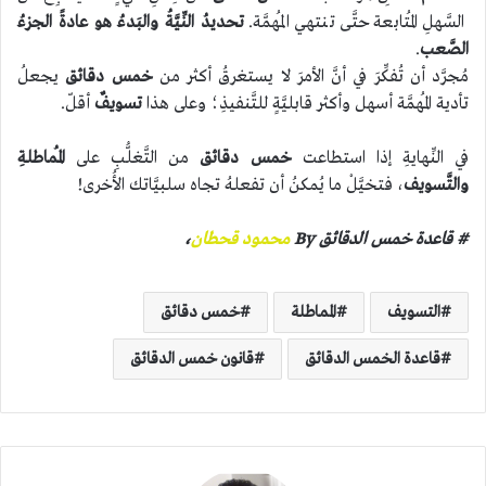
السَّهلِ المُتابعة حتَّى تنتهي المُهمَّة.
تحديدُ النِّيَّةُ والبَدءُ هو عادةً الجزءُ
الصَّعب
.
مُجرَّد أن تُفكِّرَ في أنَّ الأمرَ لا يستغرقُ أكثر من
خمس دقائق
يجعلُ
تأدية المُهمَّة أسهل وأكثر قابليَّةٍ للتَّنفيذِ؛ وعلى هذا
تسويفٌ
أقلّ.
في النِّهايةِ إذا استطاعت
خمس دقائق
من التَّغلُّبِ على
المُماطلةِ
والتَّسويف
، فتخيَّلْ ما يُمكنُ أن تفعلهُ تجاه سلبيَّاتك الأُخرى!
# قاعدة خمس الدقائق
By
محمود قحطان
،
التسويف
المماطلة
خمس دقائق
قاعدة الخمس الدقائق
قانون خمس الدقائق