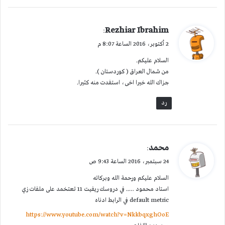
ي
Rezhiar Ibrahim
:
ق
2 أكتوبر، 2016 الساعة 8:07 م
و
السلام عليكم.
ل
من شمال العراق ( كوردستان ).
جزاك الله خيرا اخى، استفدت منه كثيرا.
رد
ي
محمد
:
ق
24 سبتمبر، 2016 الساعة 9:43 ص
و
السلام عليكم ورحمة الله وبركاته
ل
استاد محمود ….. في دروسك ريفيت 11 تعتخمد على ملفات زي
default metric في الرابط ادناه
https://www.youtube.com/watch?v=NkkbqxghOoE