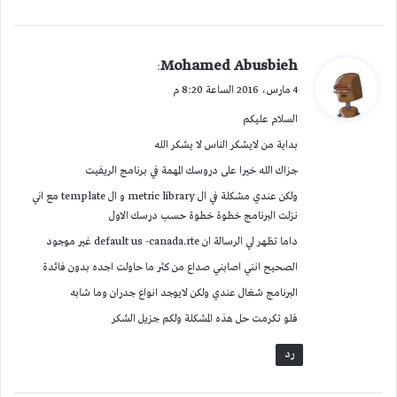
ي
Mohamed Abusbieh
:
ق
4 مارس، 2016 الساعة 8:20 م
و
السلام عليكم
ل
بداية من لايشكر الناس لا يشكر الله
جزاك الله خيرا على دروسك المهمة في برنامج الريفيت
ولكن عندي مشكلة في ال metric library و ال template مع اني
نزلت البرنامج خطوة خطوة حسب درسك الاول
داما تظهر لي الرسالة ان default us -canada.rte غير موجود
الصحيح انني اصابني صداع من كثر ما حاولت اجده بدون فائدة
البرنامج شغال عندي ولكن لايوجد انواع جدران وما شابه
فلو تكرمت حل هذه المشكلة ولكم جزيل الشكر
رد