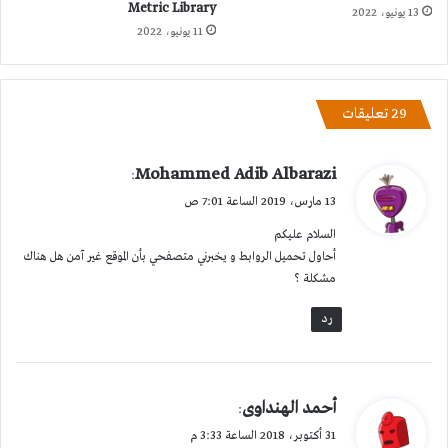
Metric Library
13 يونيو، 2022
11 يونيو، 2022
‫29 تعليقات
ي
Mohammed Adib Albarazi
:
ق
13 مارس، 2019 الساعة 7:01 ص
و
السلام عليكم
ل
أحاول تحميل الروابط و يخبرني متصفحي بأن الموقع غير آمن هل هناك
مشكلة ؟
رد
ي
أحمد الهنداوى
:
ق
31 أكتوبر، 2018 الساعة 3:33 م