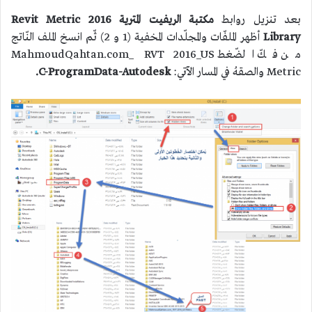
بعد تنزيل روابط
مكتبة الريفيت المترية 2016 Revit Metric
Library
أظهر الملفّات والمجلّدات المخفية (1 و 2) ثّم انسخ الملف النّاتج
من فكّ الضّغط MahmoudQahtan.com_ RVT 2016_US
Metric والصقهُ في المسار الآتي:
C-ProgramData-Autodesk.