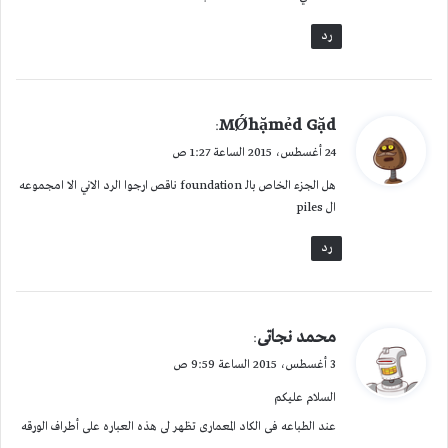
رد
ي
MǾhặmẻd Gặd
:
ق
24 أغسطس، 2015 الساعة 1:27 ص
و
هل الجزء الخاص بالـ foundation ناقص ارجوا الرد الاني الا امجموعه
ل
ال piles
رد
ي
محمد نجاتى
:
ق
3 أغسطس، 2015 الساعة 9:59 ص
و
السلام عليكم
ل
عند الطباعه فى الكاد المعمارى تظهر لى هذه العباره على أطراف الورقه