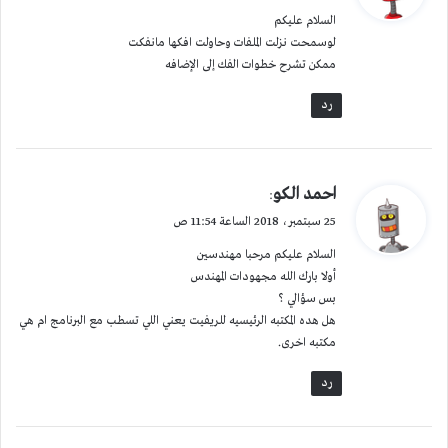
و
السلام عليكم
ل
لوسمحت نزلت الملفات وحاولت افكها مانفكت
ممكن تشرح خطوات الفك إلى الإضافه
رد
ي
احمد الكو
:
ق
25 سبتمبر، 2018 الساعة 11:54 ص
و
السلام عليكم مرحبا مهندسين
ل
أولا بارك الله مجهودات المهندس
بس سؤالي ؟
هل هده المكتبه الرئيسيه للريفيت يعني اللي تسطب مع البرنامج ام هي
مكتبه اخرى.
رد