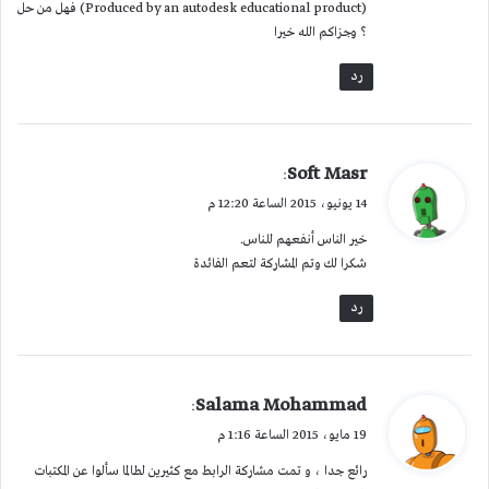
(Produced by an autodesk educational product) فهل من حل
؟ وجزاكم الله خيرا
رد
ي
Soft Masr
:
ق
14 يونيو، 2015 الساعة 12:20 م
و
خير الناس أنفعهم للناس.
ل
شكرا لك وتم المشاركة لتعم الفائدة
رد
ي
Salama Mohammad
:
ق
19 مايو، 2015 الساعة 1:16 م
و
رائع جدا ، و تمت مشاركة الرابط مع كثيرين لطالما سألوا عن المكتبات
ل