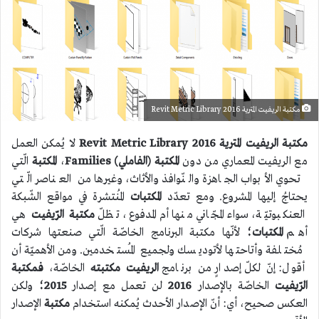
مكتبة الريفيت المترية 2016 Revit Metric Library
مكتبة الريفيت المترية 2016 Revit Metric Library
لا يُمكن العمل
مع الريفيت المعماري من دون
المكتبة (الفاملي) Families
،
المكتبة
الّتي
تحوي الأبواب الجاهزة والنّوافذ والأثاث، وغيرها من العناصر الّتي
يحتاجُ إليها المشروع. ومع تعدّد
المكتبات
المُنتشرة في مواقع الشّبكة
العنكبوتيّة، سواء المجّاني منها أم المدفوع، تظلّ
مكتبة الرّيفيت
هي
أهم
المكتبات؛
لأنّها مكتبة البرنامج الخاصّة الّتي صنعتها شركات
مُختلفة وأتاحتها لأتوديسك ولجميع المُستخدمين. ومن الأهميّة أن
أقول: إنّ لكلّ إصدارٍ من برنامج
الريفيت مكتبته
الخاصّة،
فمكتبة
الرّيفيت
الخاصّة بالإصدار
2016
لن تعمل مع إصدار
2015
؛
ولكن
العكس صحيح، أي: أنّ الإصدار الأحدث يُمكنه استخدام
مكتبة
الإصدار