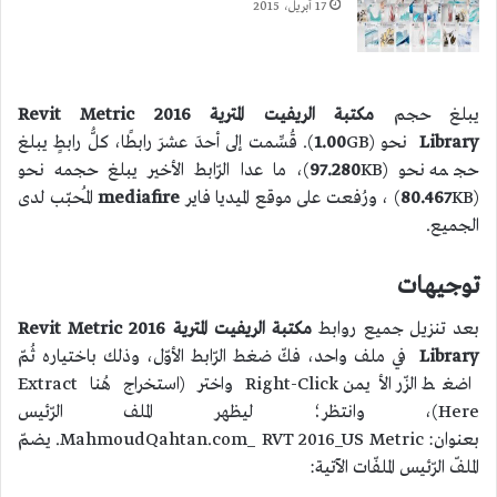
17 أبريل، 2015
يبلغ حجم
مكتبة الريفيت المترية 2016 Revit Metric
Library
نحو (
1.00
GB). قُسِّمت إلى أحدَ عشرَ رابطًا، كلُّ رابطٍ يبلغ
حجمه نحو (
97.280
KB)، ما عدا الرّابط الأخير يبلغ حجمه نحو
(
KB) ، ورُفعت على موقع الميديا فاير
80.467
mediafire
المُحبّب لدى
الجميع.
توجيهات
بعد تنزيل جميع روابط
مكتبة الريفيت المترية 2016 Revit Metric
Library
في ملف واحد، فكّ ضغط الرّابط الأوّل، وذلك باختياره ثُمّ
اضغط الزّر الأيمن Right-Click واختر (استخراج هُنا Extract
Here)، وانتظر؛ ليظهر الملف الرّئيس
بعنوان: MahmoudQahtan.com_ RVT 2016_US Metric. يضمّ
الملفّ الرّئيس الملفّات الآتية: