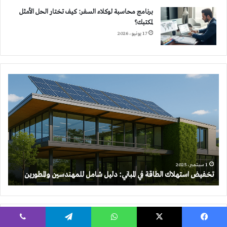
برنامج محاسبة لوكلاء السفر: كيف تختار الحل الأمثل
لمكتبك؟
17 يونيو، 2026
تخفيض
استهلاك
الطاقة
في
المباني:
دليل
شامل
للمهندسين
والمطورين
1 سبتمبر، 2025
تخفيض استهلاك الطاقة في المباني: دليل شامل للمهندسين والمطورين
تصنيفات
يسبوك
‫X
واتساب
تيلقرام
ڤايبر