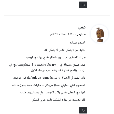
رد
ي
عمر
:
ق
4 مارس، 2016 الساعة 8:23 م
و
السلام عليكم
ل
بداية من لايشكر الناس لا يشكر الله
جزاك الله خيرا على دروسك المهمة في برنامج الريفيت
ولكن عندي مشكلة في ال metric library و ال template مع اني
نزلت البرنامج خطوة خطوة حسب درسك الاول
داما تظهر لي الرسالة ان default us -canada.rte غير موجود
الصحيح انني اصابني صداع من كثر ما حاولت اجده بدون فائدة
البرنامج شغال عندي ولكن لايوجد انواع جدران وما شابه
فلو تكرمت حل هذه المشكلة ولكم جزيل الشكر
رد