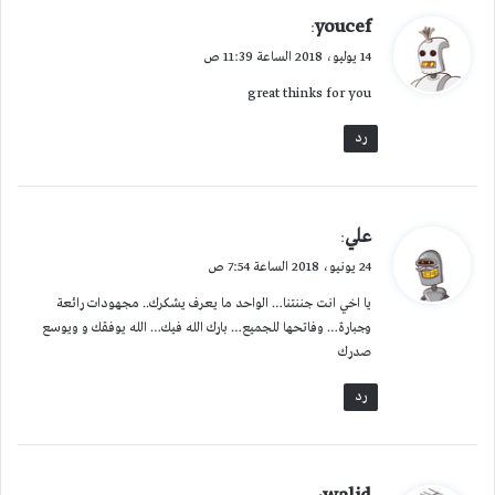
ي
youcef
:
ق
14 يوليو، 2018 الساعة 11:39 ص
و
great thinks for you
ل
رد
ي
علي
:
ق
24 يونيو، 2018 الساعة 7:54 ص
و
يا اخي انت جننتنا… الواحد ما يعرف يشكرك.. مجهودات رائعة
ل
وجبارة… وفاتحها للجميع… بارك الله فيك… الله يوفقك و ويوسع
صدرك
رد
ي