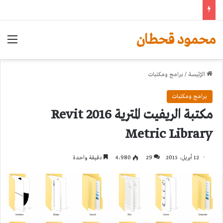
محمود قحطان
الق
الرّئيسة
/
برامج ومكتبات
برامج ومكتبات
مكتبة الريفيت المترية 2016 Revit
Metric Library
12 أبريل، 2015
29
4٬980
دقيقة واحدة