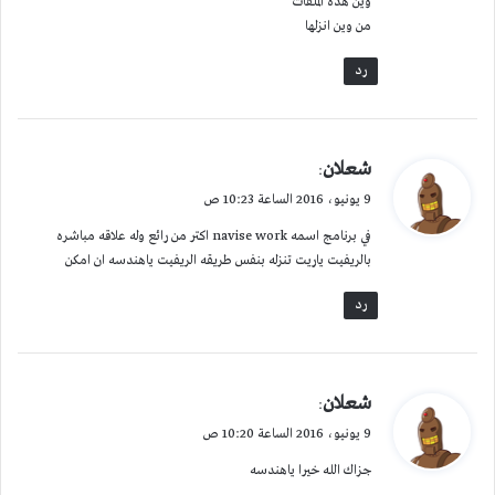
وين هده الملفات
من وين انزلها
رد
ي
شعلان
:
ق
9 يونيو، 2016 الساعة 10:23 ص
و
في برنامج اسمه navise work اكتر من رائع وله علاقه مباشره
ل
بالريفيت ياريت تنزله بنفس طريقه الريفيت ياهندسه ان امكن
رد
ي
شعلان
:
ق
9 يونيو، 2016 الساعة 10:20 ص
و
جزاك الله خيرا ياهندسه
ل