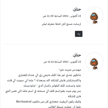
ي
حنان
:
ق
23 أكتوبر، 2015 الساعة 11:29 ص
و
ارسلت مسج لكن اختفا معرف ليش
ل
رد
ي
حنان
:
ق
23 أكتوبر، 2015 الساعة 11:14 ص
و
مهندس جزيت خيرا
ل
ماتظهر عندي غير هذا الملف مايجي زي الي عندك المعماري
والكنستركشر فايش المشكله الله يسعدك ؟ علما اني سويت الي قلت
عليه ونسخت الملف للفولدر بالمسار الدي – اوتوديسك
بس يوم جيت بغيراسم الملف الي نسخته في اسم ملف ثاني نفس الشي
فاين المشكله
وكيف يكون الريفيت معماري لان بس مكتوب Mechanical
علما اني حملت نسخة الطالب