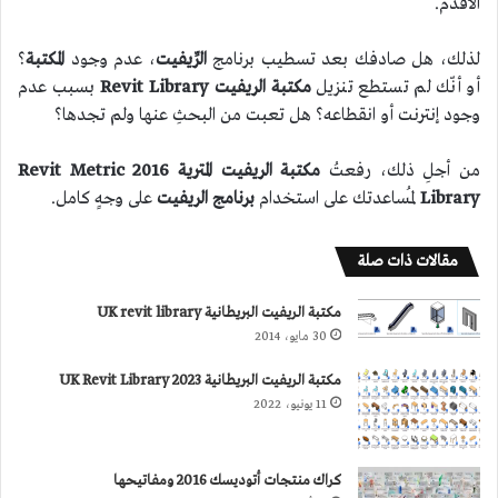
الأقدم.
لذلك، هل صادفك بعد تسطيب برنامج
الرِّيفيت
، عدم وجود
المكتبة
؟
أو أنّك لم تستطع تنزيل
مكتبة الريفيت
Revit Library
بسبب عدم
وجود إنترنت أو انقطاعه؟ هل تعبت من البحثِ عنها ولم تجدها؟
من أجلِ ذلك، رفعتُ
مكتبة الريفيت المترية 2016 Revit Metric
Library
لمُساعدتك على استخدام
برنامج الريفيت
على وجهٍ كامل.
مقالات ذات صلة
مكتبة الريفيت البريطانية UK revit library
30 مايو، 2014
مكتبة الريفيت البريطانية 2023 UK Revit Library
11 يونيو، 2022
كراك منتجات أتوديسك 2016 ومفاتيحها