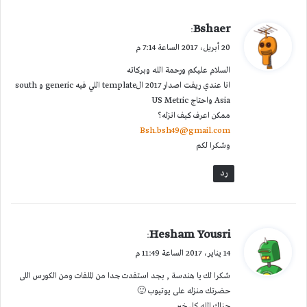
ي
Bshaer
:
ق
20 أبريل، 2017 الساعة 7:14 م
و
السلام عليكم ورحمة الله وبركاته
ل
انا عندي ريفت اصدار 2017 الtemplate اللي فيه generic و south
Asia واحتاج US Metric
ممكن اعرف كيف انزله؟
Bsh.bsh49@gmail.com
وشكرا لكم
رد
ي
Hesham Yousri
:
ق
14 يناير، 2017 الساعة 11:49 م
و
شكرا لك يا هندسة , بجد استفدت جدا من الملفات ومن الكورس اللى
ل
حضرتك منزله على يوتيوب 🙂
جزاك الله كل خير