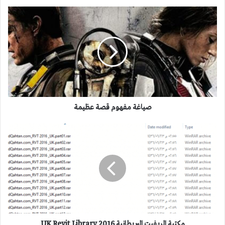
صياغة
مفهوم
قصة
عظيمة
صياغة مفهوم قصة عظيمة
مكتبة
الريفيت
البريطانية
2016
UK
Revit
Library
مكتبة الريفيت البريطانية 2016 UK Revit Library