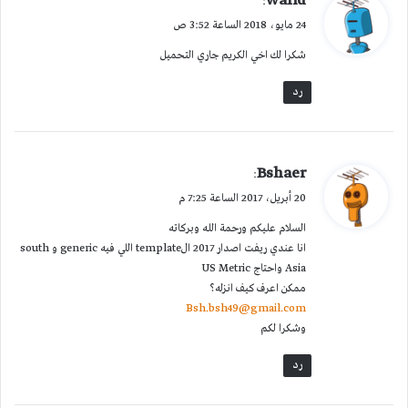
walid
:
ق
24 مايو، 2018 الساعة 3:52 ص
و
شكرا لك اخي الكريم جاري التحميل
ل
رد
ي
Bshaer
:
ق
20 أبريل، 2017 الساعة 7:25 م
و
السلام عليكم ورحمة الله وبركاته
ل
انا عندي ريفت اصدار 2017 الtemplate اللي فيه generic و south
Asia واحتاج US Metric
ممكن اعرف كيف انزله؟
Bsh.bsh49@gmail.com
وشكرا لكم
رد