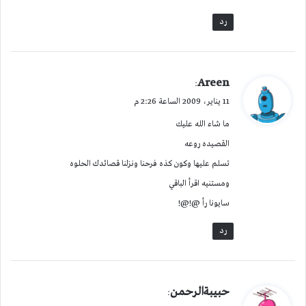
رد
ي
Areen
:
ق
11 يناير، 2009 الساعة 2:26 م
و
ما شاء الله عليك
ل
القصيده روعه
تسلم عليها وكون كذه فرحنا ونزلنا قصائدك الحلوه
ومستنيه اقرأ الباقي
سايونا رأ @!@!
رد
ي
حبيبةالرحمن
:
ق