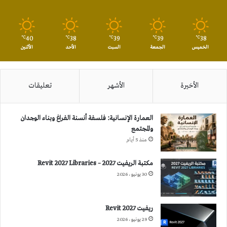
40
38
39
39
38
℃
℃
℃
℃
℃
الخميس
الجمعة
السبت
الأحد
الأثنين
الأخيرة
الأشهر
تعليقات
العمارة الإنسانية: فلسفة أنسنة الفراغ وبناء الوجدان
والمجتمع
منذ 5 أيام
مكتبة الريفيت 2027 – Revit 2027 Libraries
30 يونيو، 2026
ريفيت 2027 Revit
29 يونيو، 2026