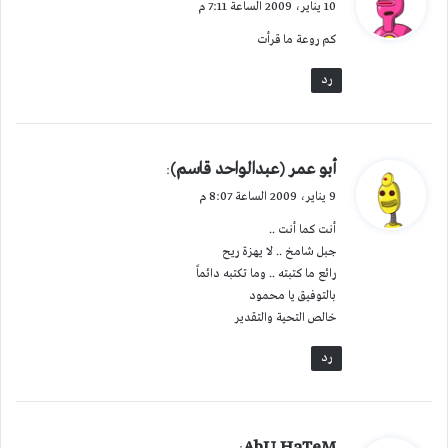
10 يناير، 2009 الساعة 7:11 م
و
كم روعة ما قرأت
ل
رد
ي
أبو عمر (عبدالواحد قاسم)
:
ق
9 يناير، 2009 الساعة 8:07 م
و
أنت كما أنت ..
ل
جبل شامخ .. لا يهزة ريح
رائع ما كتبته .. وما تكتبه دائماً
بالتوفيق يا محمود
خالص التحية والتقدير
رد
ي
AbU HaTeM