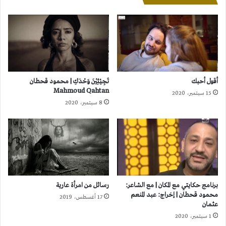
أقول أحبك
تَجِيْئِيْنَ وَحْدَكِ | محمود قحطان
Mahmoud Qahtan
15 سبتمبر، 2020
8 سبتمبر، 2020
برنامج حكايتي مع المكان | مع الشاعر:
رسائل من امرأة عارية
محمود قحطان | إخراج: عبد المنعم
17 أغسطس، 2019
عثمان
1 سبتمبر، 2020