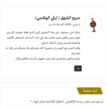
ي
جريح الشوق ( تركي الهاشمي)
:
ق
5 يناير، 2009 الساعة 1:11 م
و
شكرا اخي محمود على هذا التصوير المرير الذي فعلا نعيشه الان بين
ل
مؤيد وبين راقص وبين مشمر هنا وفي هذه الساعات تتمحص القلوب
وتكشف السراير ويبان الحقد الدفين
ولكن النصر مع الصبر وان تنصروا الله ينصركم ولا يضركم من ظل اذا
اهتديتم
شكرا والنصر لمجاهدي غزة ومن معهم بالدعاء والقلم والمال .
رد
اترك تعليقاً
لن يتم نشر عنوان بريدك الإلكتروني.
الحقول الإلزامية مشار إليها بـ
*