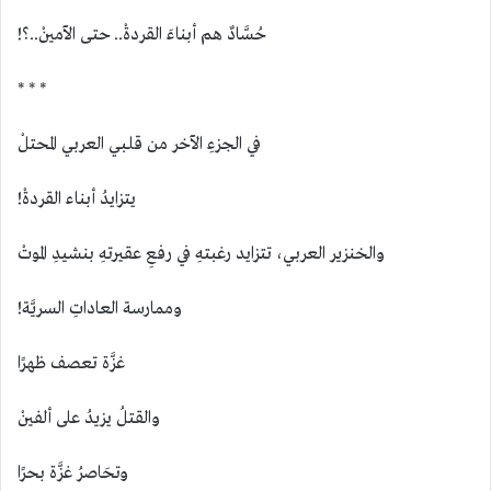
حُسَّادٌ هم أبناءَ القردةْ.. حتى الآمينْ..؟!
* * *
في الجزءِ الآخر من قلبي العربي المحتلْ
يتزايدُ أبناء القردةْ!
والخنزير العربي، تتزايد رغبتهِ في رفعِ عقيرتهِ بنشيدِ الموتْ
وممارسة العاداتِ السريَّة!
غزَّة تعصف ظهرًا
والقتلُ يزيدُ على ألفينْ
وتحَاصرُ غزَّة بحرًا