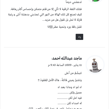
تدهشني دوماً
ل
فتلك اللغة الراقية لا تأتي إلا من قلم متمكن وإحساس أكثر رهافة.
كيف تصنع كل تلك الهالة من النور التي تجذبني بدهشة أنثى و رغبة
قارئة لا تمل بل تقول هل من مزيد…
تقبل باقة ورد وتحية عطر [[[U
رد
ي
ماجد عبدالله احمد
:
ق
11 يناير، 2009 الساعة 9:43 م
و
تتبسَّمُ من أعلى
ل
وتشيرُ يميني قائلةً، هاكَ الأمل المفقودْ !!
اه ثم اه وماذا بعد اه
جميل ولكن …………..
فيه امل لكن ………….
له اصداء لكن ………..
جرح به دمامل غاص في عمق القلب العربي الثائر