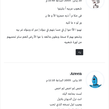
20 يناير، 2009 الساعة 10:49 م
و
شعوب عربيه أ بتليتوا
ل
فى حكا م أ ذيه حجزوا الأ و طا ن
ور ثو ه عا ئليه
نهبو ا الأا موا ل في حسا بتهم في بنوك إ مير ك وبنوك غر بيه
وشعو بهم لا صحة وبطون جائعه با عوا الأ رض للعم سام تحميهم
من ثورة شعبيه
رد
ي
Areen
:
ق
20 يناير، 2009 الساعة 12:10 م
و
اخص ثم اخص ثم اخص
ل
لست بحاجه اليك
انت نزل الديوان بلاول
وجيب اول نسخه للذي تحب