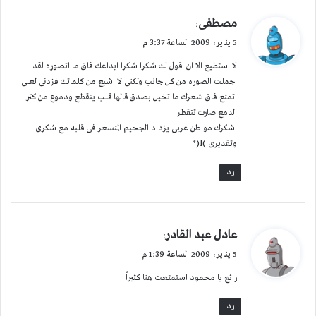
ي
مصطفى
:
ق
5 يناير، 2009 الساعة 3:37 م
و
لا استطيع الا ان اقول لك شكرا شكرا ابداعك فاق ما اتصوره لقد
ل
اجملت الصوره من كل جانب ولكنى لا اشبع من كلماتك فزدنى لعلى
اتمتع فاق شعرك ما تخيل بصدق قالها قلب يتقطع ودموع من كتر
الدمع صارت تتقطر
اشكرك مواطن عربى يزداد الجحيم المتسعر فى قلبه مع شكرى
وتقديرى )l(*
رد
ي
عادل عبد القادر
:
ق
5 يناير، 2009 الساعة 1:39 م
و
رائع يا محمود استمتعت هنا كثيراً
ل
رد