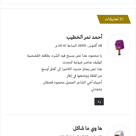
‫37 تعليقات
ي
أحمد نمر الخطيب
:
ق
28 أكتوبر، 2009 الساعة 10:47 م
و
يا محمود هذا نص يسبح فيه السّرد بطاقته القصصية
ل
لتوليف عناصر ضوئية للحدث
هذا نص يجتاز حدود الكاميرا إلى آفاق أوسع
من لقطة ووضعها في إطار
أحييك أخي الشاعر الجميل محمود قحطان
ومودتي
رد
ي
ها وي ما شاكل
:
ق