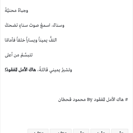
وجباهٌ محنيَّةْ
وسناءٌ، اسمعُ صوتَ سناءٍ تضحكْ
التفُّ يميناً ويساراً خلفاً فأمامًا
تتبسَّمُ من أعلى
وتشيرُ يميني قائلةً،
هاكَ الأمل المفقودْ!
# هاك الأمل المفقود By محمود قحطان