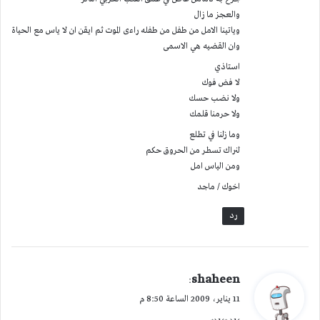
والعجز ما زال
وياتينا الامل من طفل من طفله راءى الموت ثم ايقن ان لا ياس مع الحياة
وان القضيه هي الاسمى
استاذي
لا فض فوك
ولا نضب حسك
ولا حرمنا قلمك
وما زلنا في تطلع
لنراك تسطر من الحروق حكم
ومن الياس امل
اخوك / ماجد
رد
ي
shaheen
:
ق
11 يناير، 2009 الساعة 8:50 م
و