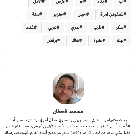
أب
أبناء
أم
الأرض
الأمل
المفقودن امرأة
حبلى
خنزير
ستة
سكر
طرب
عاري
عربي
غناء
ليلة
نشوة
هاك
يرقص
محمود قحطان
باحث دكتوراه واستشاريّ تصميم بيئي ومعماريّ. مُدقِّقٌ لُغويٌّ، وشاعرُ فُصحى. أحد
الشُّعراء الَّذين شاركوا في موسم مُسابقة أمير الشُّعراء الأوّل في أبوظبي، حيثُ اختير ضمن
أفضل مئتي شاعر من ضمن أكثر من (7500) شاعرٍ من جميع أنحاء العالم. نُشِرت عنه رسالة