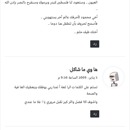
العيون .. وستعود لنا فلسطين كبدر ويرموك وسنفرح بالنصر بإذن الله
..
أخي محمود لأحرفك عالم آخر يستهويني ..
فأسمح لحروف بأن تتطفل هنا دوما ..
أختك طيف حلم ..
رد
ي
ها وي ما شاكل
:
ق
5 يناير، 2009 الساعة 9:56 م
و
تسلم على الكلما ت الرا ئعة أ تمنا ربي يوفقك ويعطيك العا فية
ل
والصحة
واشوف الاا فضل والتر كيز تقبل مروري يا ا غلا ما عندي
رد