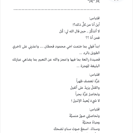
)l(* )l(*
ل
——————————————————————————–
اقتباس:
أينَ أنا من كلِّ ذلك؟!
لا أتذكَّرْ .. حين قال الله لي: كُنْ
فمن أنا ؟؟
ابدأ قولي بما ختمت اخي محمود قحطان …. واعذرني على تاخري
الطويل بالرد …
قصيدة رائعة بما فيها واعجز والله عن التعبير بما يضاهي عبارتك
البليغة الموجزة …
اقتباس:
غزَّة تعصف ظهراً
والقتلُ يزيدُ على ألفينْ
وتحَاصرُ غزَّة بحراً
لا شيءَ يُعيدُ الإثنينْ !
اقتباس:
وتحاصرُني صورٌ منسيَّةْ
وجباهٌ محنيَّةْ
وسناءٌ، اسمعُ صوتَ سناءٍ تضحكْ