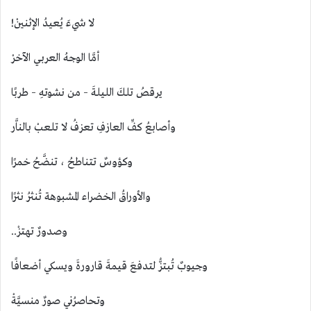
لا شيءَ يُعيدُ الإثنينْ!
أمَّا الوجهُ العربي الآخرْ
يرقصُ تلكَ الليلةَ – من نشوتهِ – طربًا
وأصابعُ كفِّ العازفِ تعزفُ لا تلعبْ بالناَّر
وكؤوسٌ تتناطحُ ، تنضَّحُ خمرًا
والأوراقُ الخضراء المشبوهة تُنثرُ نثرًا
وصدورٌ تهتزْ..
وجيوبٌ تُبتزُّ لتدفعَ قيمةَ قارورةَ ويسكي أضعافًا
وتحاصرُني صورٌ منسيَّةْ