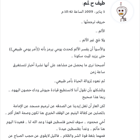
ي
طيف ح ـلم
:
ق
5 يناير، 2009 الساعة 10:42 م
و
حروف ترجمتُها ..
ل
الألم ..
ولا شيْ غير الألم ..
والأسوأ أن يفسر الألم كحدث يومي يرمز بأنه ((أمر يومي طبيعي))
حتى يزيد الميت سكونا ..
أصبحنا نرى ما يحصل من مشاهد على أنها نشرة أخبار تتستغرق
ساعة زمن
ثم نعود لمزوالة الحياة بأمر طبيعي..
والمشكلهـ بأن نقول أننا لانستطيع قيادة جيوش ودك حصون اليهود ..
ربما هذا صحيح
لكن العار أن تغل إيدينا عن الصدقه عن ترميم مسجد عن الإمامة
بالمصلين عن كفالة اليتيم عن الوقف الخيري هنا تكون وصمة العار أكبر ..
أخي محمود .. سوف تتحرر فلسطين فهذا وعد الله لنا .. فعيدنا اليوم
هنا مأتم .. وغداً بفلسطين عيدنا ..
فمهما بلغة قوة الشر والظلام .. فالليل لايقوى عن حجب الصباح عن