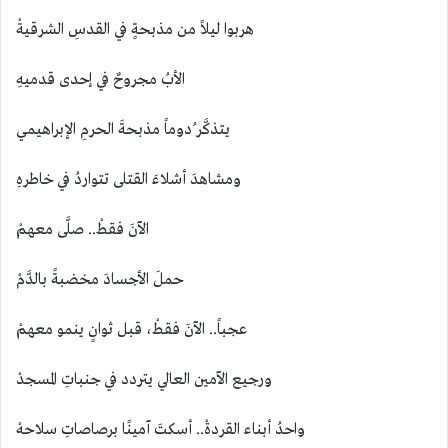
هربوا ليلاً من مذبحةٍ في القدسِ الشرقيةْ
الأبُ مجروحٌ في إحدى قدميهِ
يتذكَّر ُدوماً مذبحةَ الحرمِ الإبراهيمي
ومشاهدَ أشلاءَ القتلى تتواردُ في خاطرهِ
الآنَ فقطْ.. صلَّى معهمْ
حملَ الأجسادَ مخضبةً بالدَّمْ
عجباً.. الآنَ فقطْ، قبل ثوانٍ ينمو معهمْ
ورجيع الآمين العالي يتردد في جنباتِ المسجدْ
واحدُ أبناء القردةْ.. أسكتَ آمينًا برصاصاتِ سلاحهْ