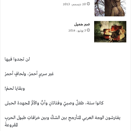
20 ديسمبر، 2013
صبر جميل
3 يونيو، 2014
لن تجدوا فيها
غير سريرٍ أحمرْ، ولحافٍ أحمرْ
وبقايا لحمْ!
كانوا ستة، طفلٌ وصبيٌ وفتاتانِ وأبٌّ والأمُّ المجهدة الحبلى
يفترشون الوجهَ العربي المتأرجحِ بين الشكِّ وبين خرافاتِ طبول الحربِ
المقروعةْ