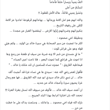
التفُّ يميناً ويساراً خلفاً فأماماً
تتبسَّمُ من أعلى
وتشيرُ يميني قائلةً، هاكَ الأمل المفقودْ !!
والله انهم هم امل الامة ورجائها … بهاماتهم المرفوعة اعادوا عز الامة
الملقى على رفوف التاريخ …
بتكبيراتهم وضرباتهم زلزلوا الارض … لينفضوا الغبار عن مجدنا …
وحقيقة اخي محمود :
اكثر ما اعجبت من سير الصحابة هي سيرة خالد بن الوليد … وكم هزني
قوله وهو على فراش الموت :
” ما في جسدي من شبر الا وبه ضربة من سيف او طعنة من رمح وها
انا اموت على فراشي كما تموت البعير ، فلا نامت اعين الجبناء ”
فيخاطبه الفاروق : ” عجزت نساء المسلمين ان تلد مثلك يا خالد .. ”
فأقول لعمر رضي الله عنه : سيدي ها هي نساء غزة قد أنجبت ألف
خالد … ان نسي ذكر خالد سيدي ابو عبد الله الفاروق … فها هم رجال
غزة يحيون سيرة وأمجاد خالد من جديد …
ان أغمد سيف الله خالد …. فألوف من سيوف الله تستل بغزة العزة !!!
نحمد الله بان اختارنا لنرابط بهذا البلد الجريح …
بارك الله فيك اخي محمود … واعانك … وسلمت يداك على ما خطت
من درر …