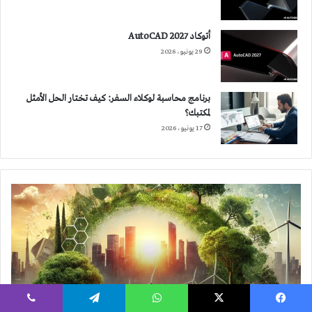
أتوكاد 2027 AutoCAD
29 يونيو، 2026
برنامج محاسبة لوكلاء السفر: كيف تختار الحل الأمثل
لمكتبك؟
17 يونيو، 2026
الاستدامة:
ضرورة
حتمية
لتحقيق
التوازن
بين
الحاضر
والمستقبل
10 أكتوبر، 2024
يسبوك
‫X
واتساب
تيلقرام
ڤايبر