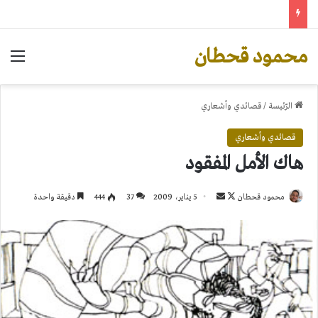
محمود قحطان
الق
الرّئيسة
/
قصائدي وأشعاري
قصائدي وأشعاري
هاك الأمل المفقود
تابع
أرسل
محمود قحطان
5 يناير، 2009
37
444
دقيقة واحدة
على
بريدا
X
إلكترونيا