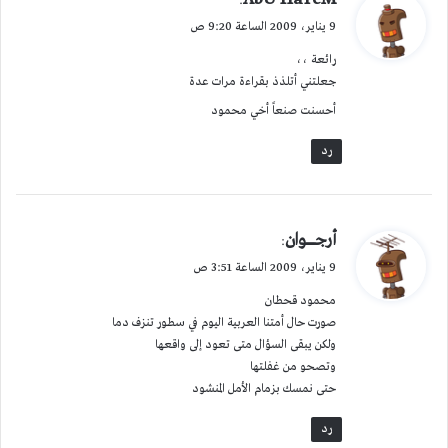
:
ق
9 يناير، 2009 الساعة 9:20 ص
و
رائعة ،،
ل
جعلتني أتلذذ بقراءة مرات عدة
أحسنت صنعاً أخي محمود
رد
ي
أرجـــــــــوان
:
ق
9 يناير، 2009 الساعة 3:51 ص
و
محمود قحطان
ل
صورت حال أمتنا العربية اليوم في سطور تنزف دما
ولكن يبقى السؤال متى تعود إلى واقعها
وتصحو من غفلتها
حتى نمسك بزمام الأمل المنشود
رد