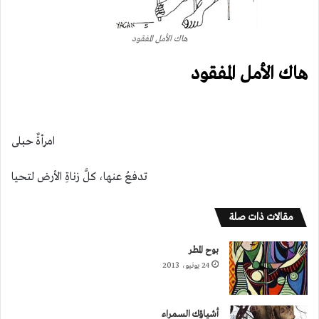
هاك الأمل المفقود
هاك الأمل المفقود
امرأةٌ حبلى
تدفعُ عنها، كلَّ زناةِ الأرض لتحيا
مقالات ذات صلة
بوح المطر
24 يونيو، 2013
أشياؤك السمراء