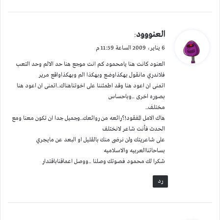
ي
العنووود
:
ق
6 يناير، 2009 الساعة 11:59 م
و
العنود كانت هنا يامحمود كم انت موجع هنا حد الالم وحد التعب
ل
فلاندري مانقول بهكذاوضع وبهكذا الم وبهكذاواقع مرير
اتمنى ان اعود هنا وقد اطمئننا على اخوتناهناك..اتمنى ان اعود هنا
بصوره اخرى ..وباحساس
مختلف..
هاك الامل المفقود!؟رائعه من روائعك..وجميل جدا ان تكون معنا ومع
الحدث فأنت شاعر لانختلف
على شاعريتك ولن نرضى منك بالقليل او البعد عن مايجري
بساحاتناالعربيه والاسلاميه
شكرا لك محمود فصوتك وصلنا ..ووصل اعماقناباقتدار
رد