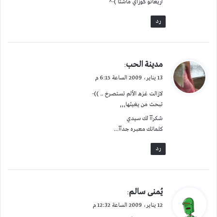
اريغاتو كوزاي ماشتا )-^
رد
ي
مدينة الحب
:
ق
13 يناير، 2009 الساعة 6:15 م
و
لازالت غزهـ الألم تستصرخ .. ))-
ل
تبحث من يغيثها,,,
شكرآآ لك سيدي
كلماتك معبـره جدآآ…
رد
ي
يُمنى سالم
:
ق
12 يناير، 2009 الساعة 12:32 م
و