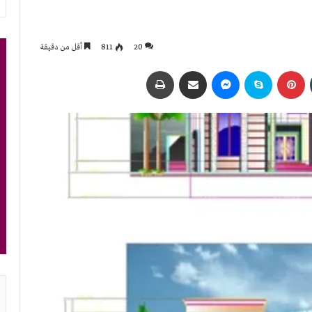
20
811
أقل من دقيقة
بينتيريست
سكايب
ماسنجر
مشاركة عبر البريد
طباعة