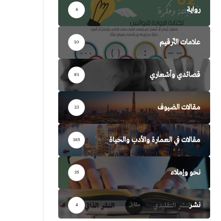
رواية
6
علامات التّرقيم
10
قصائدي وأشعاري
81
مقالات الضيوف
21
مقالات في العمارة والأدب والحياة
165
نحو وإملاء
35
نشر
4