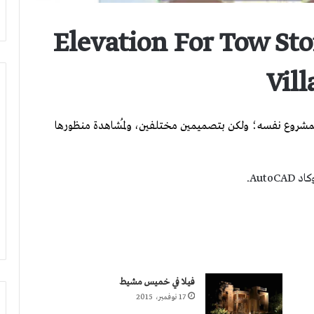
ات فلل دورين Elevation For Tow Story
Vill
ية للمشروع نفسه؛ ولكن بتصميمين مختلفين، ولمُشاهدة منظورها
Auto.
فيلا في خميس مشيط
17 نوفمبر، 2015