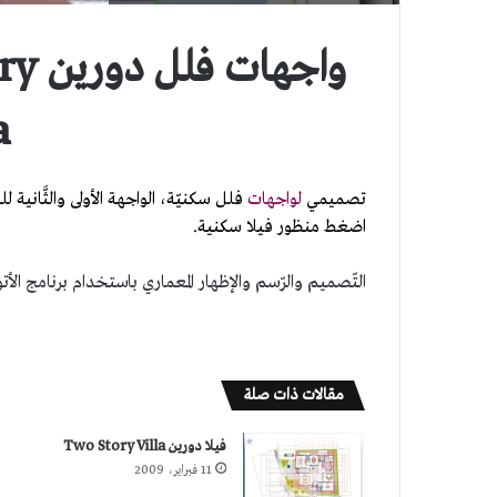
واجه
a
تصميمي
لواجهات
فلل سكنيّة، الواجهة الأولى والثَّان
اضغط منظور فيلا سكنية.
التّصميم والرّسم والإظهار المعماري باستخدام برنامج الأتوكاد CAD
مقالات ذات صلة
فيلا دورين Two Story Villa
11 فبراير، 2009