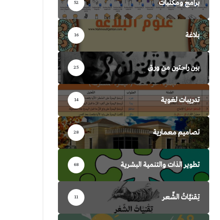
برامج ومكتبات
52
بلاغة
16
بين راحتين من ورق
25
تدريبات لغوية
14
تصاميم معمارية
28
تطوير الذات والتنمية البشرية
68
تِقنيَّاتُ الشِّعر
11