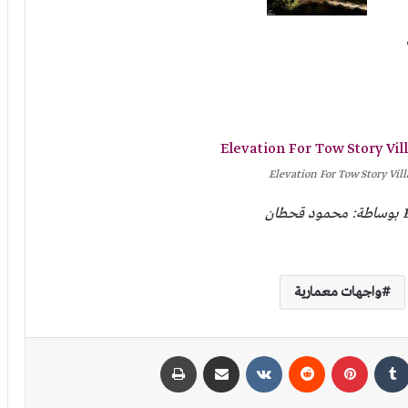
واجهات معمارية
كدإن
بينتيريست
مشاركة عبر البريد
طباعة