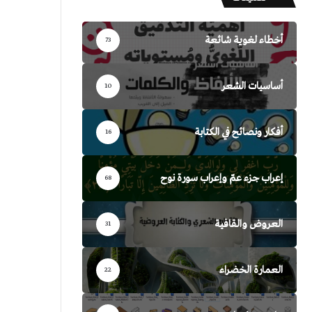
أخطاء لغوية شائعة
73
أساسيات الشعر
10
أفكار ونصائح في الكتابة
16
إعراب جزء عمّ وإعراب سورة نوح
68
العروض والقافية
31
العمارة الخضراء
22