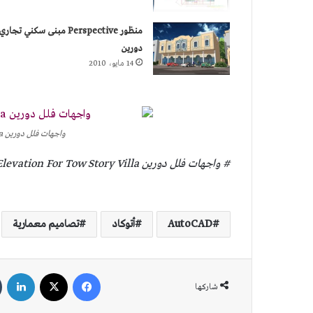
منظور Perspective مبنى سكني تجاري
دورين
14 مايو، 2010
واجهات فلل دورين Elevation For Tow Story Villa
# واجهات فلل دورين Elevation For Tow Story Villa بوساطة: محمود قحطان
AutoCAD
أتوكاد
تصاميم معمارية
فيسبوك
‫X
لين
شاركها