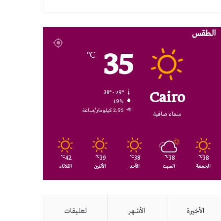
RSS
الطقس
35
℃
Cairo
38º - 29º
19%
2.95 كيلومتر/ساعة
سماء صافية
42
39
38
38
38
℃
℃
℃
℃
℃
الجمعة
السبت
الأحد
الأثنين
الثلاثاء
الأخيرة
الأشهر
تعليقات