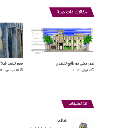
مقالات ذات صلة
صور مبنى ذو طابع تقليدي
صور تنفيذ فيلا 
4 فبراير، 2012
18 ديسمبر، 2011
‫20 تعليقات
ي
خالد
:
ق