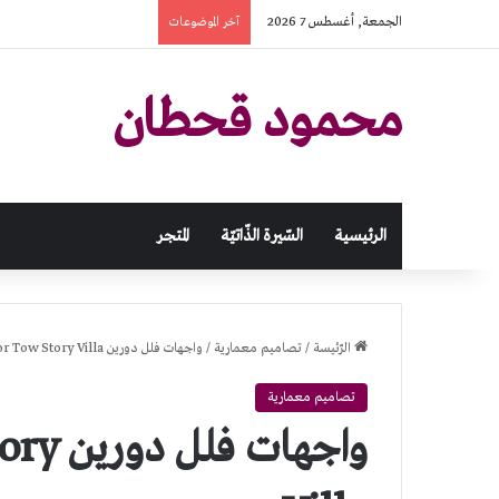
الجمعة, أغسطس 7 2026
آخر الموضوعات
محمود قحطان
الرئيسية
السّيرة الذّاتيّة
المتجر
الرّئيسة
/
تصاميم معمارية
/
واجهات فلل دورين Elevation For Tow Story Villa
تصاميم معمارية
واجهات