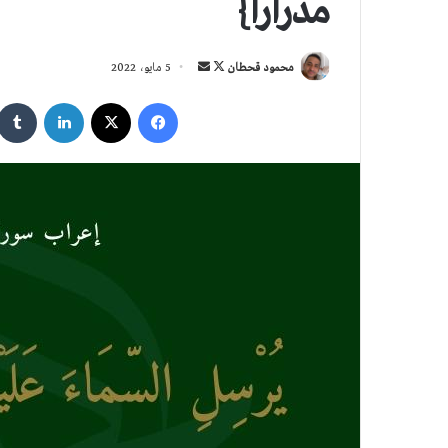
مدرارا}
تابع
أرسل
محمود قحطان
5 مايو، 2022
على
بريدا
فيسبوك
‫X
لينكدإن
X
إلكترونيا