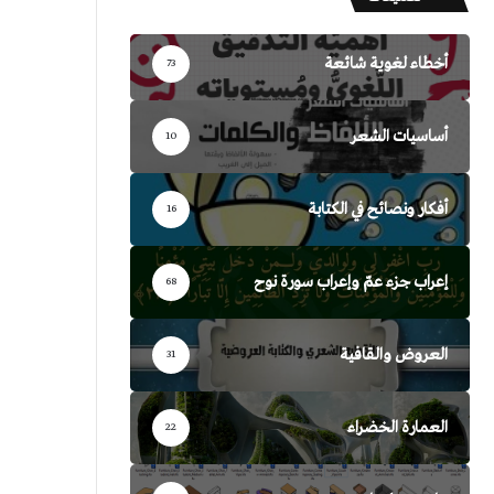
أخطاء لغوية شائعة
73
أساسيات الشعر
10
أفكار ونصائح في الكتابة
16
إعراب جزء عمّ وإعراب سورة نوح
68
العروض والقافية
31
العمارة الخضراء
22