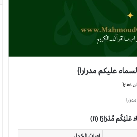
 عَلَيْكُم مِّدْرَارًا ﴿١١﴾
إعرابُ الجُملِ