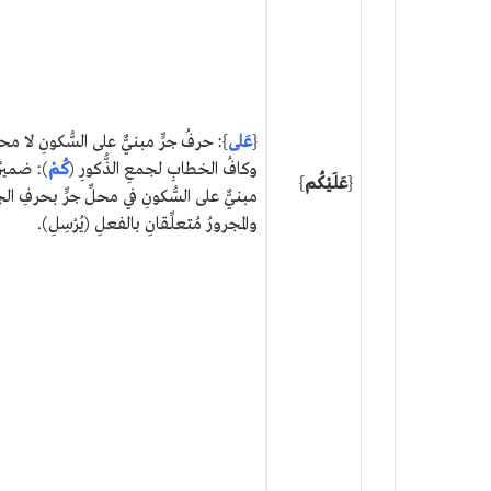
{
عَلى
}: حرفُ جرٍّ مبنيٌّ على السُّكونِ لا محلّ
وكافُ الخطابِ لجمعِ الذُّكورِ (
كُمْ
): ضميرٌ 
{
عَلَيْكُم
}
مبنيٌّ على السُّكونِ في محلِّ جرٍّ بحرفِ الجر
والمجرورُ مُتعلِّقانِ بالفعلِ (يُرْسِلِ).