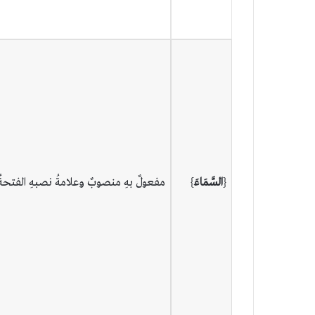
{
السَّمَاءَ
}
مفعولٌ بهِ منصوبٌ وعلامةُ نصبهِ الفتحةُ ال