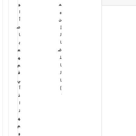
م
و
ي
ا
ن
أ
إ
ص
ل
ا
ا
ب
ض
ع
ل
ه
ا
م
ل
ف
ا
ي
}
آ
15 أغسطس، 2022
ذ
ا
ن
ه
م
و