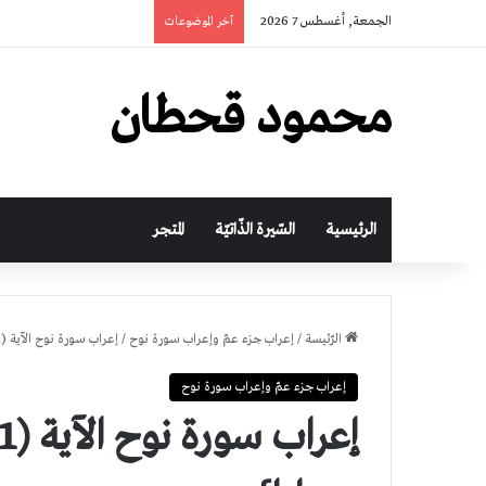
الجمعة, أغسطس 7 2026
آخر الموضوعات
محمود قحطان
الرئيسية
السّيرة الذّاتيّة
المتجر
الرّئيسة
/
إعراب جزء عمّ وإعراب سورة نوح
/
إعراب سورة نوح الآية (11): {يرسل السماء عليكم مدرارا}
إعراب جزء عمّ وإعراب سورة نوح