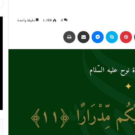
0
1٬788
دقيقة واحدة
بينتيريست
سكايب
ماسنجر
مشاركة عبر البريد
طباعة