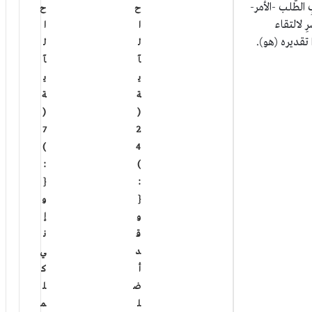
 الطَّلب -الأمر-
ح
ح
رِ لالتقاء
ا
ا
ا تقديره (هو).
ل
ل
آ
آ
ي
ي
ة
ة
(
(
7
2
)
4
:
)
{
:
{
و
و
إ
ق
ن
د
ي
أ
ك
ض
ل
ل
م