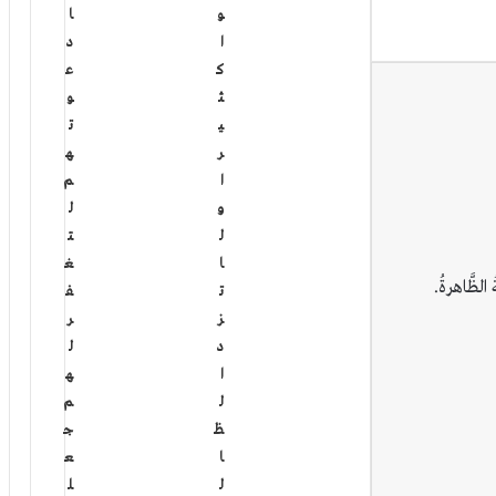
و
ا
ا
د
ك
ع
ث
و
ي
ت
ر
ه
ا
م
و
ل
ل
ت
ا
غ
ظَّاهرةُ.
ت
ف
ز
ر
د
ل
ا
ه
ل
م
ظ
ج
ا
ع
ل
ل