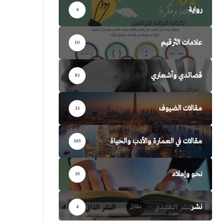
رواية
6
علامات التّرقيم
10
قصائدي وأشعاري
81
مقالات الضيوف
21
مقالات في العمارة والأدب والحياة
165
نحو وإملاء
35
نشر
4