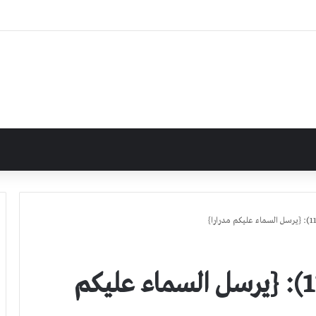
إعراب سورة نوح الآية (11): {يرسل السماء عليكم