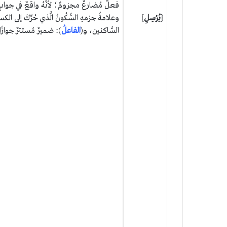
فعلٌ مُضارعٌ مجزومٌ؛ لأنَّهُ واقعٌ في جوابِ
{
يُرْسِلِ
}
وعلامةُ جزمهِ السُّكُونُ الَّذي حُرِّكَ إلى الكس
السَّاكنين، و(
الفاعلُ
): ضميرٌ مُستترٌ جوازً