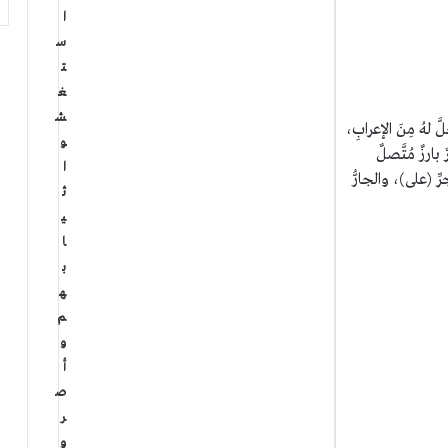
ا
س
ت
غ
ش
َ لهُ مِنَ الإعرابِ،
و
بارزٌ مُتَّصلٌ
ا
ِّ (على)، والجارُّ
ث
ي
ا
ب
ه
م
و
أ
ص
ر
و