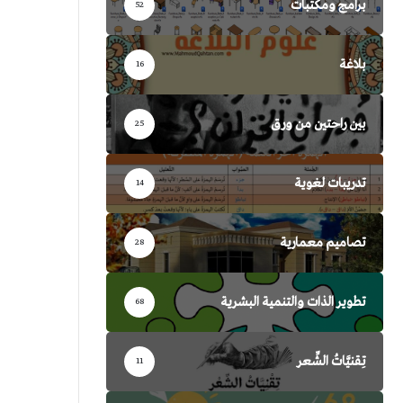
برامج ومكتبات
52
بلاغة
16
بين راحتين من ورق
25
تدريبات لغوية
14
تصاميم معمارية
28
تطوير الذات والتنمية البشرية
68
تِقنيَّاتُ الشِّعر
11