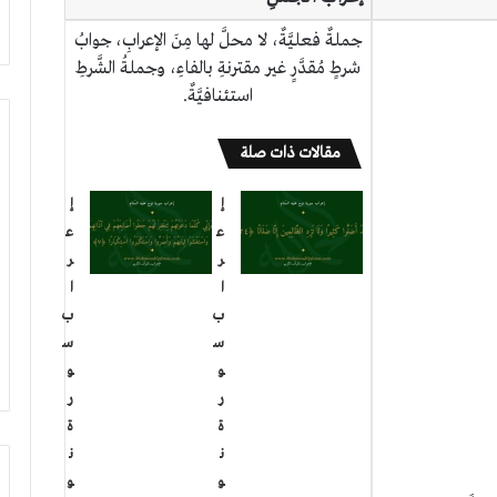
جملةٌ فعليَّةٌ، لا محلَّ لها مِنَ الإعرابِ، جوابُ
شرطٍ مُقدَّرٍ غير مقترنةِ بالفاءِ، وجملةُ الشَّرطِ
استئنافيَّةٌ.
مقالات ذات صلة
إ
إ
ع
ع
ر
ر
ا
ا
ب
ب
س
س
و
و
ر
ر
ة
ة
ن
ن
و
و