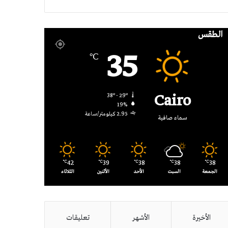
RSS
الطقس
35
℃
Cairo
38º - 29º
19%
2.95 كيلومتر/ساعة
سماء صافية
42
39
38
38
38
℃
℃
℃
℃
℃
الجمعة
السبت
الأحد
الأثنين
الثلاثاء
الأخيرة
الأشهر
تعليقات