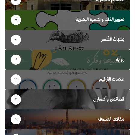
تطوير الذات والتنمية البشرية
68
تِقنيَّاتُ الشِّعر
11
رواية
6
علامات التّرقيم
10
قصائدي وأشعاري
81
مقالات الضيوف
21