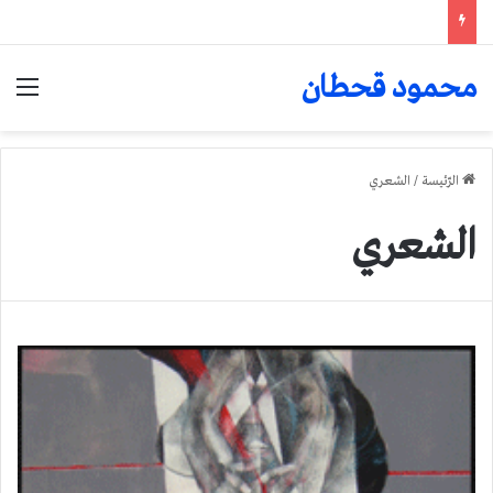
محمود قحطان
الق
الرّئيسة
/
الشعري
الشعري