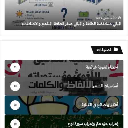
الطاقة:
المناهج
والاختلافات
30 أغسطس، 2025
المباني منخفضة الطاقة و المباني صفر الطاقة: المناهج والاختلافات
تصنيفات
أخطاء لغوية شائعة
73
أساسيات الشعر
10
أفكار ونصائح في الكتابة
16
إعراب جزء عمّ وإعراب سورة نوح
68