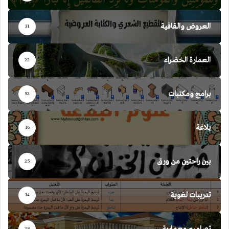
العروض والقافية
31
العمارة الخضراء
22
برامج ومكتبات
52
بلاغة
16
بين راحتين من ورق
25
تدريبات لغوية
14
تصاميم معمارية
28