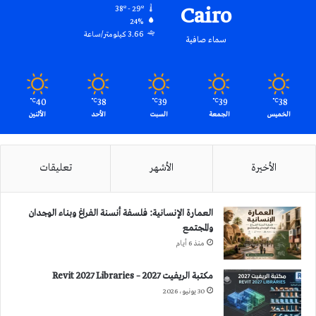
Cairo
38º - 29º
24%
3.66 كيلومتر/ساعة
سماء صافية
40
38
39
39
38
℃
℃
℃
℃
℃
الخميس
الجمعة
السبت
الأحد
الأثنين
الأخيرة
الأشهر
تعليقات
العمارة الإنسانية: فلسفة أنسنة الفراغ وبناء الوجدان
والمجتمع
منذ 6 أيام
مكتبة الريفيت 2027 – Revit 2027 Libraries
30 يونيو، 2026