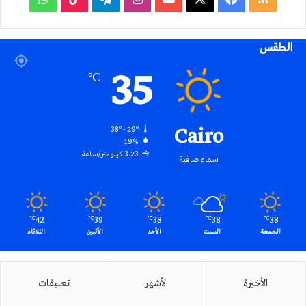
الموقع
الطقس
RSS
35
℃
Cairo
38º - 29º
19%
3.23 كيلومتر/ساعة
سماء صافية
42
39
38
38
38
℃
℃
℃
℃
℃
الجمعة
السبت
الأحد
الأثنين
الثلاثاء
الأخيرة
الأشهر
تعليقات