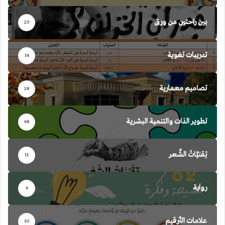
بين راحتين من ورق
25
تدريبات لغوية
14
تصاميم معمارية
28
تطوير الذات والتنمية البشرية
68
تِقنيَّاتُ الشِّعر
11
رواية
6
علامات التّرقيم
10