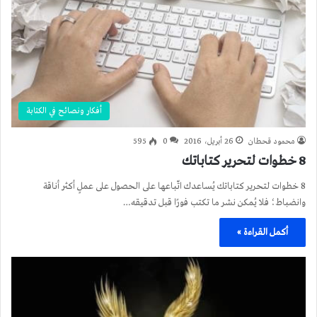
أفكار ونصائح في الكتابة
محمود قحطان
26 أبريل، 2016
0
595
8 خطوات لتحرير كتاباتك
8 خطوات لتحرير كتاباتك يُساعدك اتّباعها على الحصول على عملٍ أكثر أناقة
وانضباط؛ فلا يُمكن نشر ما تكتب فورًا قبل تدقيقه…
أكمل القراءة »