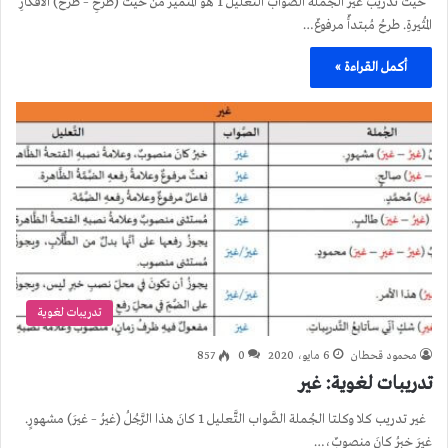
حيث تدريب غير الجُملة الصَّواب التَّعليل 1 هو المُتميَّزُ من حيثُ (طرحِ – طرحُ) الأفكارِ
المُثيرةِ. طرحُ مُبتدأٌ مرفوعٌ…
أكمل القراءة »
تدريبات لغوية
محمود قحطان
6 مايو، 2020
0
857
تدريبات لغوية: غير
غير تدريب كلا وكلتا الجُملة الصَّواب التَّعليل 1 كانَ هذا الرَّجُلُ (غيرُ – غيرَ) مشهورٍ.
غيرَ خبرُ كانَ منصوبٌ،…