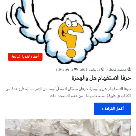
أخطاء لغوية شائعة
محمود قحطان
14 يونيو، 2016
2
5٬942
حرفا الاستفهام هل والهمزة
حرفا الاستفهام هل والهمزة حرفان مبنيّان لا محلّ لهما من الإعراب، يُخطئ عددٌ من
الكتّاب في طريقةِ استخدامهما، من هذه الاستخدامات…
أكمل القراءة »