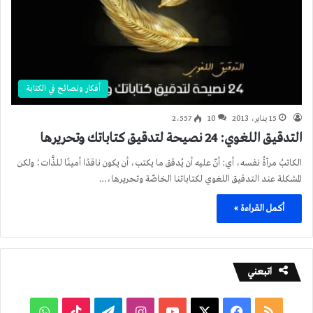
أفكار ونصائح في الكتابة
15 يناير، 2013
10
2٬557
التدقيق اللغوي: 24 نصيحة لتدقيق كتاباتك وتحريرها
الكاتبُ مرآةُ نفسه، أي: أنّ عليه أن يُدقق ما يكتب، أن يكون ناقدًا أمينًا للذَّات؛ ولكن
المشكلة عند التدقيق اللغوي لكتاباتنا الخاصّة وتحريرها،…
أكمل القراءة »
اتبعني
ملخص
فيسبوك
‫X
‫YouTube
انستقرام
تيلقرام
‫TikTok
واتساب