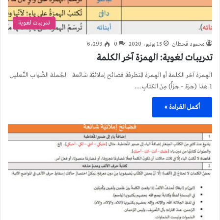
تدريبات لغوية
محمود قحطان
15 يونيو، 2020
0
6٬299
تدريبات لغوية: الهمزة آخر الكلمة
الهمزة آخر الكلمة أو الهمزة المتطرفة فضائح إملائيَّة شائعة الجُملة الصَّواب التَّعليل
1 هذا (جزءٌ – جزأٌ) مِنَ الكتابِ.…
أكمل القراءة »