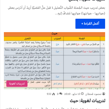
بعض تدريب حيث الجُملة الصَّواب التَّعليل 1 قبلَ حلِّ القضيَّةِ أريدُ أن أدْرَس بعضَ
(جوانبِها – جوانبَها) جوانِبِها مُضافٌ إليهِ…
أكمل القراءة »
تدريبات لغوية
محمود قحطان
13 مايو، 2020
0
933
تدريبات لغوية: حيث