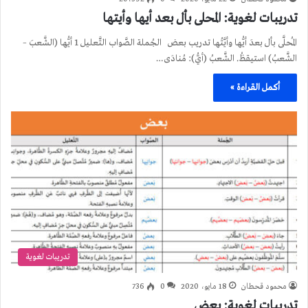
تدريبات لغوية: المحلى بأل بعد أيها وأيتها
المُحلَّى بأل بعدَ أيُّها وأيَّتُها تدريب بعض الجُملة الصَّواب التَّعليل 1 أيُّها (الشَّعبَ –
الشَّعبُ) استيقظْ. الشَّعبُ (أيُّ): مُنادَى…
أكمل القراءة »
تدريبات لغوية
محمود قحطان
18 مايو، 2020
0
736
تدريبات لغوية: بعض