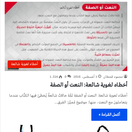
أخطاء لغوية شائعة
محمود قحطان
5 أغسطس، 2016
0
1٬324
أخطاء لغوية شائعة: النعت أو الصفة
أخطاء لغوية شائعة: النعت أو الصفة ثمَّة حالاتٌ شائعةٌ يُخطئ فيها الكتَّاب عندما
يتعاملونَ مع النعت، منها: موضوع مُميّز: الفرق…
أكمل القراءة »