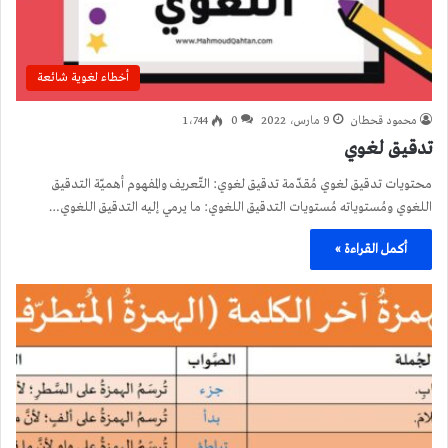
أخطاء لغوية شائعة
محمود قحطان
9 مارس، 2022
0
1٬744
تدقيق لغوي
محتويات تدقيق لغوي مُقدّمة تدقيق لغوي: التّعريف والمفهوم أهميّة التدقيق
اللغوي ومُستوياته مُستويات التدقيق اللغوي: ما يرمي إليه التدقيق اللغوي…
أكمل القراءة »