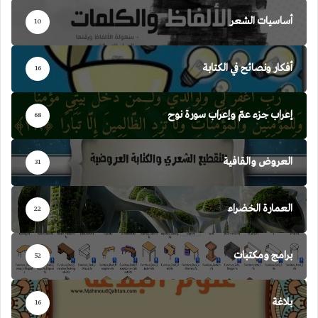
أساسيات الشعر
10
أفكار ونصائح في الكتابة
16
إعراب جزء عمّ وإعراب سورة نوح
68
العروض والقافية
31
العمارة الخضراء
22
برامج ومكتبات
52
بلاغة
16