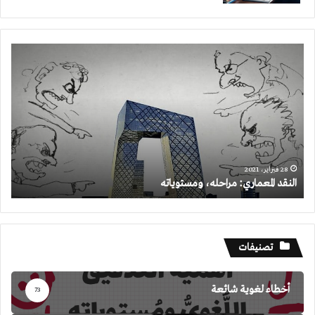
النقد
المعماري:
مراحله،
ومستوياته
28 فبراير، 2021
النقد المعماري: مراحله، ومستوياته
تصنيفات
أخطاء لغوية شائعة
73