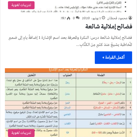
تدريبات لغوية
محمود قحطان
1 يونيو، 2020
0
787
فضائح إملائية شائعة
فضائح إملائية شائعة درس: النكرة والمعرفة بعد اسم الإشارة 1 إضافةُ ياءٍ إلى ضميرِ
المُخاطبة يشيعُ عندَ كثيرٍ مِنَ الكتَّابِ…
أكمل القراءة »
تدريبات لغوية