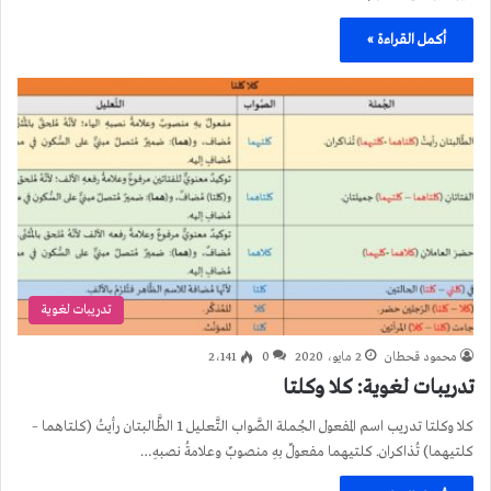
أكمل القراءة »
تدريبات لغوية
محمود قحطان
2 مايو، 2020
0
2٬141
تدريبات لغوية: كلا وكلتا
كلا وكلتا تدريب اسم المفعول الجُملة الصَّواب التَّعليل 1 الطَّالبتان رأيتُ (كلتاهما –
كلتيهما) تُذاكران. كلتيهما مفعولٌ بهِ منصوبٌ وعلامةُ نصبهِ…