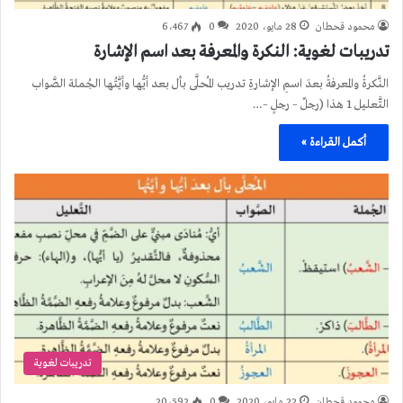
محمود قحطان
28 مايو، 2020
0
6٬467
تدريبات لغوية: النكرة والمعرفة بعد اسم الإشارة
النَّكرةُ والمعرفةُ بعدَ اسمِ الإشارةِ تدريب المُحلَّى بأل بعد أيُّها وأيَّتُها الجُملة الصَّواب
التَّعليل 1 هذا (رجلٌ – رجلٍ –…
أكمل القراءة »
تدريبات لغوية
محمود قحطان
22 مايو، 2020
0
20٬592