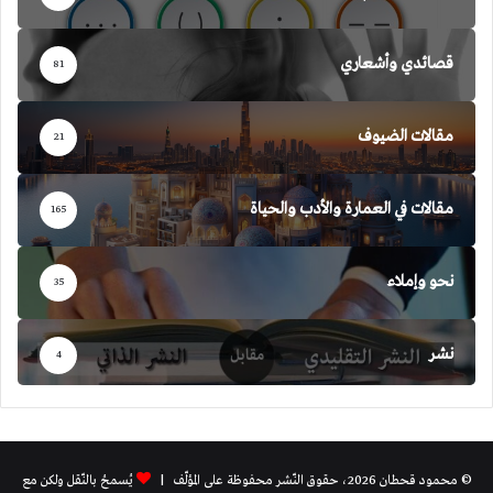
قصائدي وأشعاري
81
مقالات الضيوف
21
مقالات في العمارة والأدب والحياة
165
نحو وإملاء
35
نشر
4
© محمود قحطان 2026، حقوق النّشر محفوظة على المؤلّف |
يُسمحُ بالنّقل ولكن مع