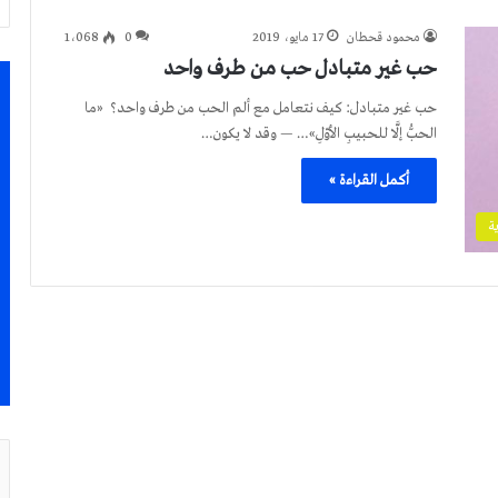
محمود قحطان
17 مايو، 2019
0
1٬068
حب غير متبادل حب من طرف واحد
حب غير متبادل: كيف نتعامل مع ألم الحب من طرف واحد؟ «ما
الحبُّ إلَّا للحبيبِ الأوّلِ»… — وقد لا يكون…
أكمل القراءة »
ة