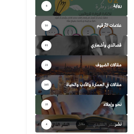
رواية
6
علامات التّرقيم
10
قصائدي وأشعاري
81
مقالات الضيوف
21
مقالات في العمارة والأدب والحياة
165
نحو وإملاء
35
نشر
4