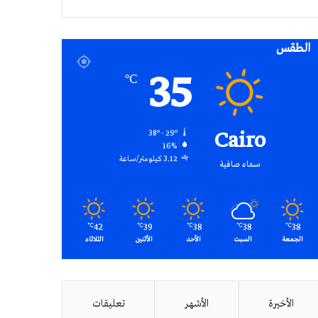
RSS
الطقس
35
℃
Cairo
38º - 29º
16%
3.12 كيلومتر/ساعة
سماء صافية
42
39
38
38
38
℃
℃
℃
℃
℃
الجمعة
السبت
الأحد
الأثنين
الثلاثاء
الأخيرة
الأشهر
تعليقات