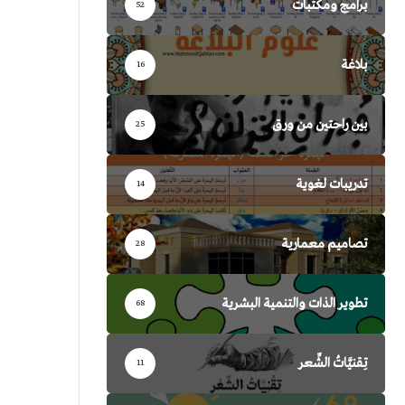
برامج ومكتبات
52
بلاغة
16
بين راحتين من ورق
25
تدريبات لغوية
14
تصاميم معمارية
28
تطوير الذات والتنمية البشرية
68
تِقنيَّاتُ الشِّعر
11