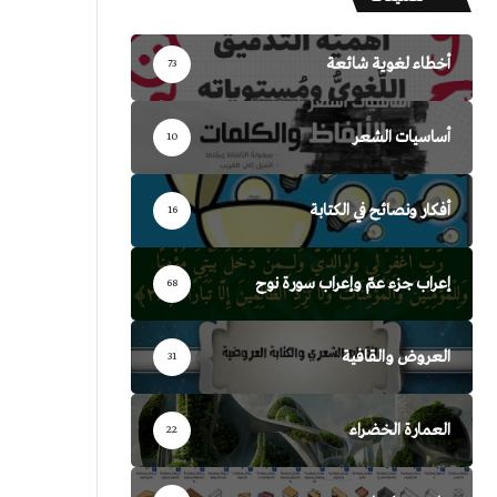
أخطاء لغوية شائعة
73
أساسيات الشعر
10
أفكار ونصائح في الكتابة
16
إعراب جزء عمّ وإعراب سورة نوح
68
العروض والقافية
31
العمارة الخضراء
22