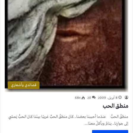
قصائدي وأشعاري
8 أبريل، 2009
20
684
منطق الحب
منطقُ الحبُّ عندَما أحببنا بعضنا.. كانَ منطقُ الحبِّ غريبًا بينَنا كانَ الحبُّ يَمشي
إلى جوارِنا.. ينامُ ويأكلُ معنَا…