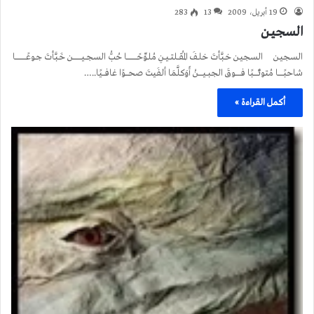
19 أبريل، 2009
13
283
السجيـن
السجيـن السجيـن خـبَّأتَ خلـفَ المُقــلتــيــنِ مُلـوِّحًــــــــــــــا حُبُّ السجــيــــــــــــن خَـبَّأتَ جـوعًـــــــــــــــا
شاحبًـــــــا مُتوثـِّـــــبًا فــــــــوقَ الجبــيــــــنْ أَوَكلَّمَا ألفَيتَ صحــــوًا غافــــيًا..…
أكمل القراءة »