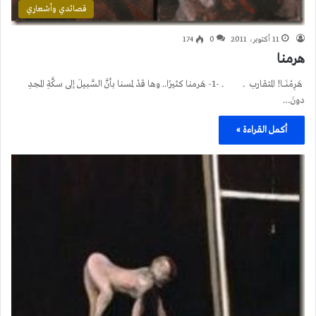
قصائدي وأشعاري
11 أكتوبر، 2011
0
174
هرمنا
هَرِمْنَـــا! المتقارب . . -1- هَرمنا كثيرًا.. وها قدْ لمسنا بأنَّ السَّبيلَ إلى سكَّةِ المجدِ
دونَ…
أكمل القراءة »