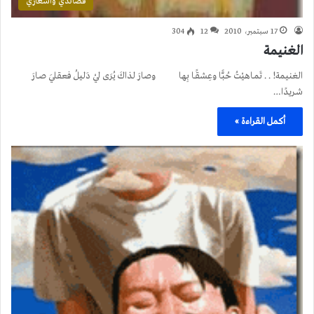
قصائدي وأشعاري
17 سبتمبر، 2010
12
304
الغنيمة
الغنيمة! . . تَمـاهيْتُ حُبًّا وعِشقًـا بِها وصارَ لذاكَ يُرَى ليْ دَليلُ فعقليَ صـارَ
شـريدًا…
أكمل القراءة »