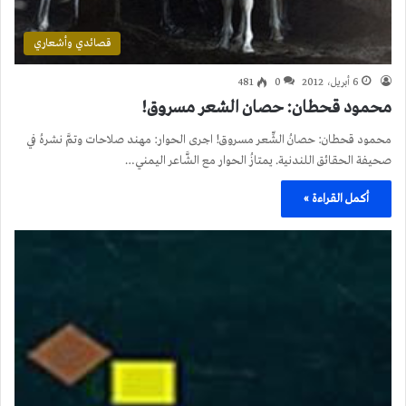
قصائدي وأشعاري
6 أبريل، 2012
0
481
محمود قحطان: حصان الشعر مسروق!
محمود قحطان: حصانُ الشِّعر مسروق! اجرى الحوار: مهند صلاحات وتمَّ نشرهُ في
صحيفة الحقائق اللندنية. يمتازُ الحوار مع الشَّاعر اليمني…
أكمل القراءة »