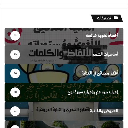
تصنيفات
أخطاء لغوية شائعة
73
أساسيات الشعر
10
أفكار ونصائح في الكتابة
16
إعراب جزء عمّ وإعراب سورة نوح
68
العروض والقافية
31