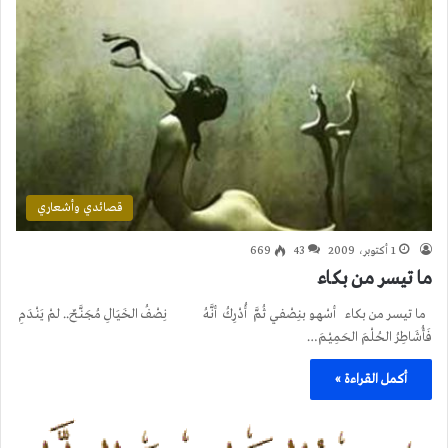
قصائدي وأشعاري
1 أكتوبر، 2009
43
669
ما تيسر من بكاء
ما تيسر من بكاء أسْهـو بنِصْفـي ثُمَّ أُدْرِكُ أنَّـهُ نِصْفُ الخَيَالِ مُجَنَّـحٌ.. لمْ يَنْـدَمِ
فَأُشَاطِرُ الحُلْمَ الحَمِيْـمَ…
أكمل القراءة »