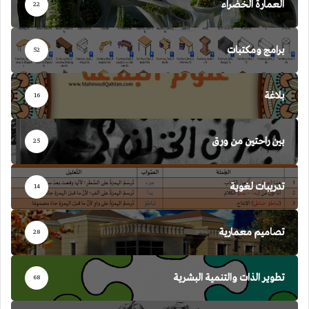
العمارة الخضراء
22
برامج ومكتبات
52
بلاغة
16
بين راحتين من ورق
25
تدريبات لغوية
14
تصاميم معمارية
28
تطوير الذات والتنمية البشرية
68