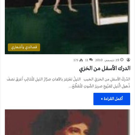
قصائدي وأشعاري
29 ديسمبر، 2010
11
175
الدرك الأسفل من الخزي
الدّركُ الأسفلِ من الخزيْ الخبب الليلُ تغَرْغرَ بالآهاتِ صرَّارُ الليلِ المُتثائِبِ أغرَقَ نصفَ
ذُهولِ الَّليلِ المفزُوعِ صريرُ الصَّوتِ المُتقطِّعْ…
أكمل القراءة »