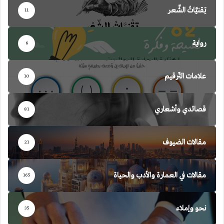
تِقنيَّاتُ الشِّعر
11
رواية
6
علامات التّرقيم
10
قصائدي وأشعاري
81
مقالات الضيوف
21
مقالات في العمارة والأدب والحياة
165
نحو وإملاء
35