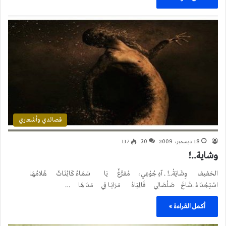
قصائدي وأشعاري
18 ديسمبر، 2009
30
117
وشاية..!
الخفيف وِشَايَةْ..! . آهِ جُوْعِي، مُفرَّغٌ يَا سَمَـاءُ كَائِنَـاتٌ هُلامُهَـا
اسْتِجْدَاءُ .شَاخَ صَلْصَالِي فَالمِيَاهُ مَرَايَــا فِي مَدَاهَا …
أكمل القراءة »