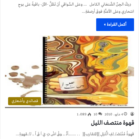
دِيكُ الجِنّ الصَّنعَاني الكامل … وعلى السَّواقي أنْ تَظلَّ -الآنَ- باقيةً على بوحِ
انتحاري وعلى الأعنَّةِ فوقَ أرصفةِ…
أكمل القراءة »
قصائدي وأشعاري
4 مايو، 2010
10
1٬089
قهوة منتصـف الليل
قهوةُ مُنْتَصَـ/ \ـفِ الَّليْلِ ][المتقارب][ . . …….أتُـ .. ـوقُ اشْ تِ يَ اَ قَ اً .. لـ/ ـقهوةِ…