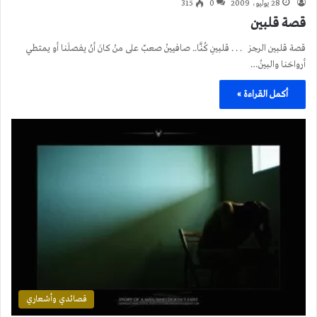
28 يوليو، 2009
0
315
قصة قلبين
قصة قلبين الرجز . . . قلبينِ كُنَّا.. صافيينْ صعبٌ على منْ كانَ أنْ يفصلَنا أو يمتطي
أرواحَنا والبينُ…
أكمل القراءة »
قصائدي وأشعاري