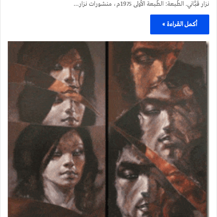
نزار قبَّاني. الطَّبعة: الطَّبعة الأولى 1975م، منشورات نزار…
أكمل القراءة »