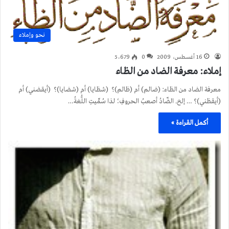
نحو وإملاء
16 أغسطس، 2009
0
5٬679
إملاء: معرفة الضاد من الظاء
معرفة الضاد من الظاء: (ضالم) أم (ظالم)؟ (شظايا) أم (شضايا)؟ (أيقضني) أم
(أيقظني)؟ … إلخ. الضّادُ أصعبُ الحروفِ؛ لذا سُمِّيتِ اللُّغةُ…
أكمل القراءة »