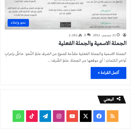
نحو وإملاء
25 ديسمبر، 2012
0
2٬262
الجملة الاسمية والجملة الفعلية
الجملة الاسمية والجملة الفعلية مقدّمة الممنوع من الصرف علمُ النَّحو: خاصٌّ بإعرابِ
أواخرِ الكلماتِ؛ أي موقعها من الجملة. علمُ الصَّرف:…
أكمل القراءة »
اتبعني
ملخص
فيسبوك
‫X
‫YouTube
انستقرام
تيلقرام
‫TikTok
واتساب
الموقع