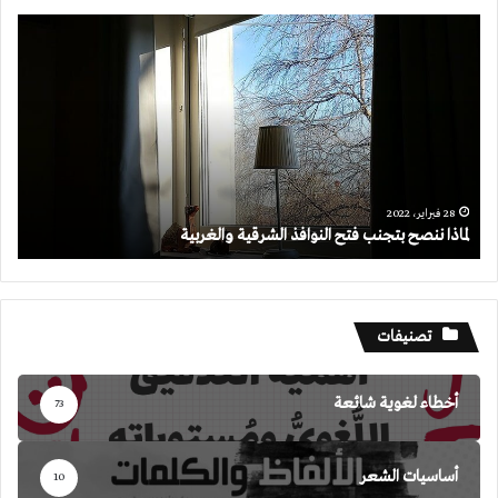
لماذا
ننصح
بتجنب
فتح
النوافذ
الشرقية
والغربية
28 فبراير، 2022
لماذا ننصح بتجنب فتح النوافذ الشرقية والغربية
تصنيفات
أخطاء لغوية شائعة
73
أساسيات الشعر
10