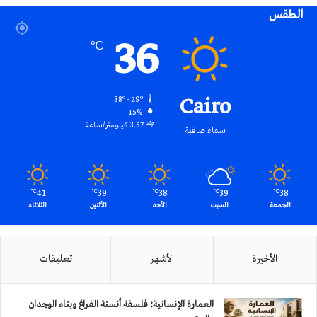
الطقس
RSS
36
℃
Cairo
38º - 29º
15%
3.57 كيلومتر/ساعة
سماء صافية
41
39
38
39
38
℃
℃
℃
℃
℃
الجمعة
السبت
الأحد
الأثنين
الثلاثاء
الأخيرة
الأشهر
تعليقات
العمارة الإنسانية: فلسفة أنسنة الفراغ وبناء الوجدان