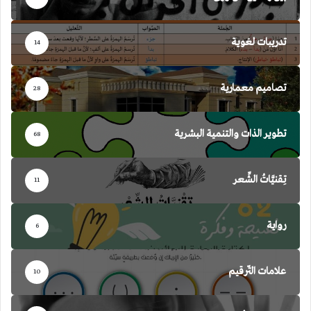
تدريبات لغوية
14
تصاميم معمارية
28
تطوير الذات والتنمية البشرية
68
تِقنيَّاتُ الشِّعر
11
رواية
6
علامات التّرقيم
10