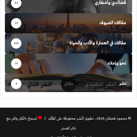
قصائدي وأشعاري
81
مقالات الضيوف
21
مقالات في العمارة والأدب والحياة
165
نحو وإملاء
35
نشر
4
© محمود قحطان 2026، حقوق النّشر محفوظة على المؤلّف |
يُسمحُ بالنّقل ولكن مع
ذكر المصدر