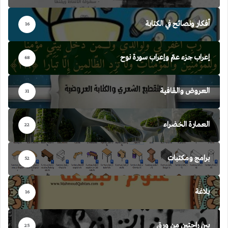
أفكار ونصائح في الكتابة
16
إعراب جزء عمّ وإعراب سورة نوح
68
العروض والقافية
31
العمارة الخضراء
22
برامج ومكتبات
52
بلاغة
16
بين راحتين من ورق
25