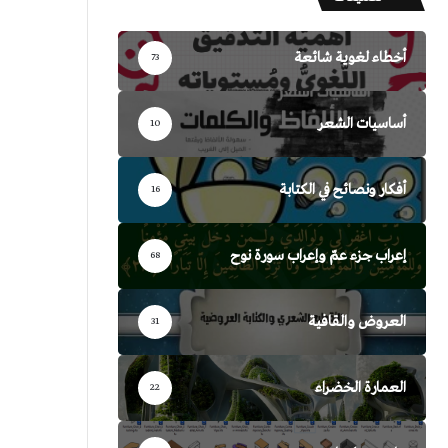
أخطاء لغوية شائعة
73
أساسيات الشعر
10
أفكار ونصائح في الكتابة
16
إعراب جزء عمّ وإعراب سورة نوح
68
العروض والقافية
31
العمارة الخضراء
22