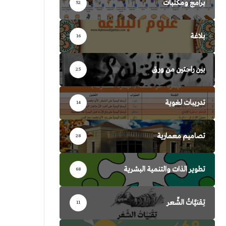
برامج ومكتبات
52
بلاغة
16
بين راحتين من ورق
25
تدريبات لغوية
14
تصاميم معمارية
28
تطوير الذات والتنمية البشرية
68
تِقنيَّاتُ الشِّعر
11