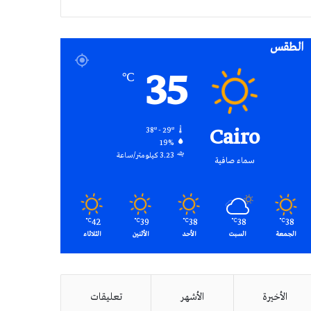
RSS
الطقس
35
℃
Cairo
38º - 29º
19%
3.23 كيلومتر/ساعة
سماء صافية
42
39
38
38
38
℃
℃
℃
℃
℃
الجمعة
السبت
الأحد
الأثنين
الثلاثاء
الأخيرة
الأشهر
تعليقات