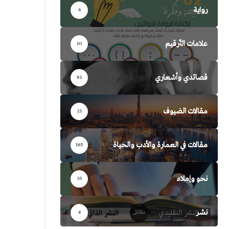
رواية
6
علامات التّرقيم
10
قصائدي وأشعاري
81
مقالات الضيوف
21
مقالات في العمارة والأدب والحياة
165
نحو وإملاء
35
نشر
4