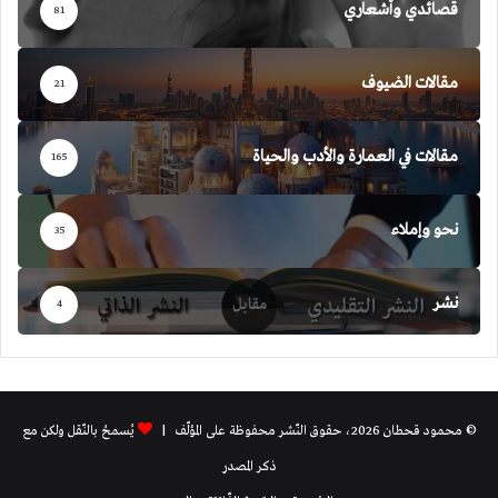
قصائدي وأشعاري
81
مقالات الضيوف
21
مقالات في العمارة والأدب والحياة
165
نحو وإملاء
35
نشر
4
© محمود قحطان 2026، حقوق النّشر محفوظة على المؤلّف |
يُسمحُ بالنّقل ولكن مع
ذكر المصدر