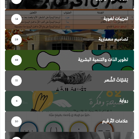
تدريبات لغوية
14
تصاميم معمارية
28
تطوير الذات والتنمية البشرية
68
تِقنيَّاتُ الشِّعر
11
رواية
6
علامات التّرقيم
10