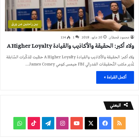
بين راحتين من ورق
محمود قحطان
20 مايو، 2018
1
154
ولاء أكبر: الحقيقة والأكاذيب والقيادة A Higher Loyalty
ولاء أكبر: الحقيقة والأكاذيب والقيادة A Higher Loyalty حظيت المذكّرات السّابقة
لمُدير مكتب التّحقيقات الفدرالي FBI جيمس كومي James Comey…
أكمل القراءة »
اتبعني
ملخص
فيسبوك
‫X
‫YouTube
انستقرام
تيلقرام
‫TikTok
واتساب
الموقع