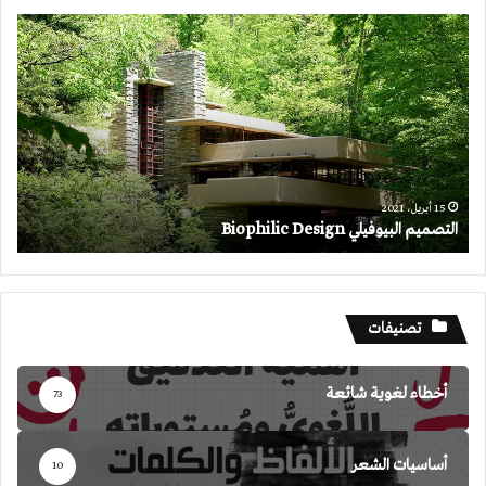
التصميم
البيوفيلي
Biophilic
Design
15 أبريل، 2021
التصميم البيوفيلي Biophilic Design
تصنيفات
أخطاء لغوية شائعة
73
أساسيات الشعر
10