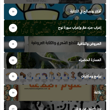
أفكار ونصائح في الكتابة
16
إعراب جزء عمّ وإعراب سورة نوح
68
العروض والقافية
31
العمارة الخضراء
22
برامج ومكتبات
52
بلاغة
16
بين راحتين من ورق
25