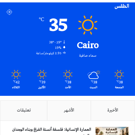
الطقس
RSS
35
℃
Cairo
38º - 29º
19%
2.95 كيلومتر/ساعة
سماء صافية
42
39
38
38
38
℃
℃
℃
℃
℃
الجمعة
السبت
الأحد
الأثنين
الثلاثاء
الأخيرة
الأشهر
تعليقات
العمارة الإنسانية: فلسفة أنسنة الفراغ وبناء الوجدان