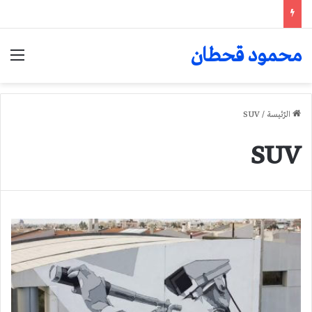
محمود قحطان
الق
الرّئيسة
/
SUV
SUV