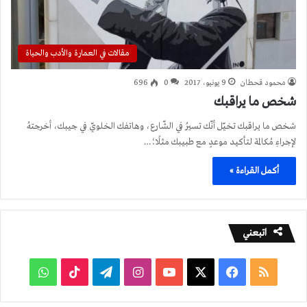
مقالات في العمارة والأدب والحياة
محمود قحطان
9 يونيو، 2017
0
696
شخص ما يراقبك
شخص ما يراقبك تخيّل أنّك تسيرُ في الشّارع، وهاتفك الخلويّ في جيبك، أخرجتهُ
لإجراءِ مُكالمة لتأكيد موعدٍ مع طبيبك مثلًا؛…
أكمل القراءة »
اتبعني
ملخص
فيسبوك
‫X
‫YouTube
انستقرام
تيلقرام
‫TikTok
واتساب
الموقع