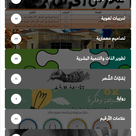
تدريبات لغوية
14
تصاميم معمارية
28
تطوير الذات والتنمية البشرية
68
تِقنيَّاتُ الشِّعر
11
رواية
6
علامات التّرقيم
10