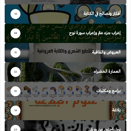
أفكار ونصائح في الكتابة
16
إعراب جزء عمّ وإعراب سورة نوح
68
العروض والقافية
31
العمارة الخضراء
22
برامج ومكتبات
52
بلاغة
16
بين راحتين من ورق
25