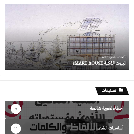
البيوت
الذكية
sMART
hOUSE
20 سبتمبر، 2010
البيوت الذكية sMART hOUSE
تصنيفات
أخطاء لغوية شائعة
73
أساسيات الشعر
10