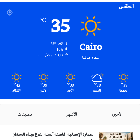
الطقس
RSS
35
℃
Cairo
38º - 29º
16%
3.12 كيلومتر/ساعة
سماء صافية
42
39
38
38
38
℃
℃
℃
℃
℃
الجمعة
السبت
الأحد
الأثنين
الثلاثاء
الأخيرة
الأشهر
تعليقات
العمارة الإنسانية: فلسفة أنسنة الفراغ وبناء الوجدان