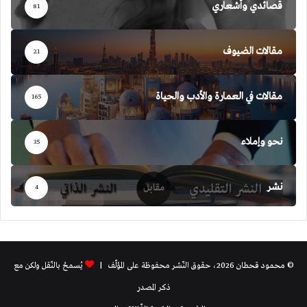
قصائدي وأشعاري
81
مقالات الضيوف
21
مقالات في العمارة والأدب والحياة
165
نحو وإملاء
35
نشر
4
© محمود قحطان 2026، حقوق النّشر محفوظة على المؤلّف |
يُسمحُ بالنّقل ولكن مع
ذكر المصدر