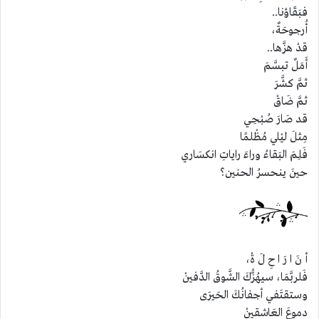
فبَقَاؤنا..
أُرجوحَةٌ،
قدْ هزَّها..
أَمَلٌ تبسَّمَ
ثمَّ كشَّرَ
ثمَّ ضَاقْ
قد صَارَ صُبْحِي
مِثلَ ليْلي مُظْلمًا
فَلِمَ البَقاءُ وراءَ راياتِ انكسَاري
حينَ ينحسرُ الحنين؟
أ نَ ا رَ ا حِ لَ ةْ،
فَلربَّمَا، سيهُزُّكَ الشَّوقُ الدَّفينْ
وستقتَفي أجفانُكَ الحَيرَى
دموعَ العَاشقينْ