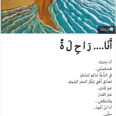
أنا راحلة
أَنَا…. رَ ا حِ لَ ةٌ
أنا راحلة،
فسَفينَتي..
في الشَّطِّ تدْعُو للسَّفرْ
لِعنَاقِ أُفْقٍ يَنْقُرُ البَحرَ اليَتيمْ..
عَبرَ المدَى..
عَبرَ القدَرْ
ولتَـنْطَفي…
أنا لنْ أعُودْ..
حتَّى..