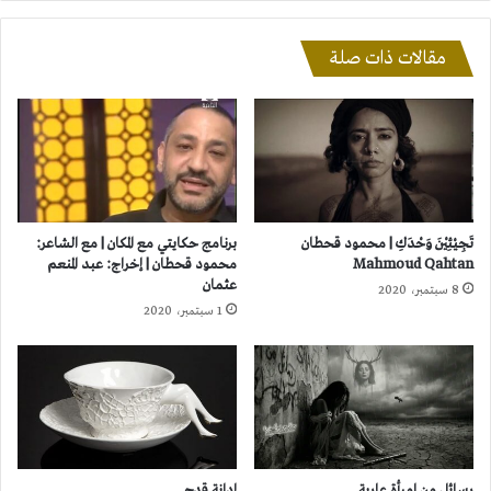
مقالات ذات صلة
تَجِيْئِيْنَ وَحْدَكِ | محمود قحطان
برنامج حكايتي مع المكان | مع الشاعر:
Mahmoud Qahtan
محمود قحطان | إخراج: عبد المنعم
عثمان
8 سبتمبر، 2020
1 سبتمبر، 2020
رسائل من امرأة عارية
إدانة قدح