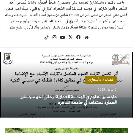
باحث دكتوراه واستشاريّ تصميم بيئي ومعماريّ. مُدقِّقٌ لُغويٌّ، وشاعرُ فُصحى. أحد
الشُّعراء الَّذين شاركوا في موسم مُسابقة أمير الشُّعراء الأوّل في أبوظبي، حيثُ اختير ضمن
أفضل مئتي شاعر من ضمن أكثر من (7500) شاعرٍ من جميع أنحاء العالم. نُشِرت عنه رسالة
ماجستير، ونُشر عددٌ من إنتاجه الشّعريّ في الصّحفِ المحليّة والعربيّة، وتُرجِم بعضها.
أصدرَ أربعة دواوين شعريّة وكتابًا نقديًّا. مؤمنٌ بالفكرِ الإبداعيّ وأنّ كلّ ذي عاهةٍ جبّار!
موقع
‫X
فيسبوك
‫YouTube
انستقرام
‫TikTok
الويب
قصائدي وأشعاري
6 يناير، 2025
ماجستير العلوم في الهندسة المعمارية: رحلتي نحو ماجستير
العمارة المستدامة في جامعة القاهرة
التصميم