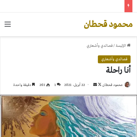
محمود قحطان
الق
الرّئيسة
/
قصائدي وأشعاري
قصائدي وأشعاري
أنا راحلة
تابع
أرسل
محمود قحطان
22 أبريل، 2021
1
265
دقيقة واحدة
على
بريدا
X
إلكترونيا