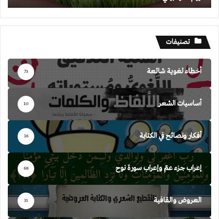
تصنيفات
أخطاء لغوية شائعة
73
أساسيات الشعر
10
أفكار ونصائح في الكتابة
16
إعراب جزء عمّ وإعراب سورة نوح
68
العروض والقافية
31