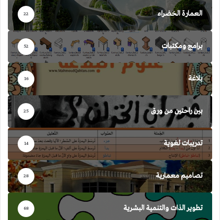
العمارة الخضراء
22
برامج ومكتبات
52
بلاغة
16
بين راحتين من ورق
25
تدريبات لغوية
14
تصاميم معمارية
28
تطوير الذات والتنمية البشرية
68