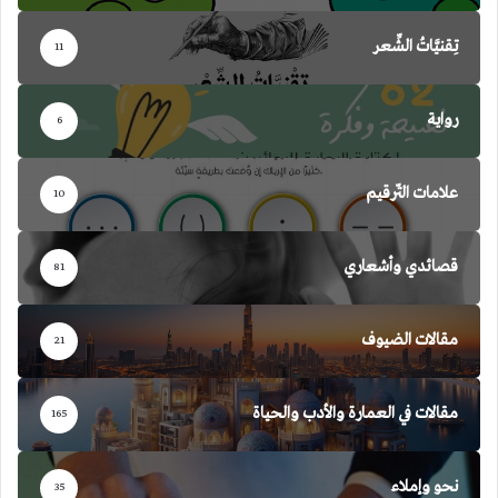
تِقنيَّاتُ الشِّعر
11
رواية
6
علامات التّرقيم
10
قصائدي وأشعاري
81
مقالات الضيوف
21
مقالات في العمارة والأدب والحياة
165
نحو وإملاء
35