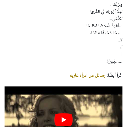
ولرُبَّمَا..
ليلًا أزُوركَ في الكَرَى!
لكنَّنـي…
سَأعُودُ شَخصًا مُظلمًا
شبَحًا مُخيفًا قاتمًا،
لا..
ل
ا
……يَبينْ!
اقرأ أيضًا:
رسائل من امرأة عارية