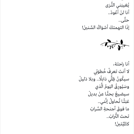
يُغيبَني الثَّــرَى
أنا لنْ أعُودْ..
حتَّى..
إذَا التهمتكَ أشوَاكُ السِّنينْ!
أنا راحلة،
لا أنتَ تعرِفُ خُطوَتِي
سيكُونُ ظِلِّي ذابلًا.. وبلا دَليلْ
وسَيُورِقُ اليَومُ الَّذي
سيضيعُ بحثًــا عنْ بديلْ
عَبَثًــا تُحاولُ إنَّني..
ما فوقَ أجنحةِ السَّرابْ
تحتَ التُّرابْ..
كالميِّتينْ!