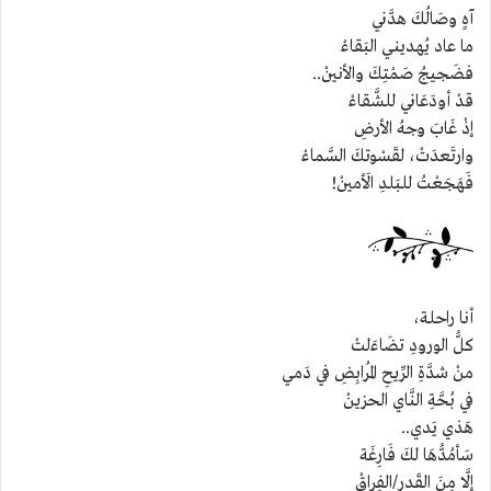
آهٍ وصَالُكَ هدَّني
ما عاد يُهديني البَقاءْ
فضَجيجُ صَمْتِكَ والأنينْ..
قدْ أودَعَاني للشَّقاءْ
إذْ غَابَ وجهُ الأرضِ
وارتَعدَتْ، لقَسْوتكَ السَّماءْ
فَهَجَعْتُ للبَلدِ الَأمينْ!
أنا راحلة،
كلُّ الورودِ تضَاءَلتْ
منْ شدَّةِ الرِّيحِ المُرابِضِ في دَمي
في بُحَّةِ النَّاي الحزينْ
هَذي يَدي..
سَأمُدُّهَا لكَ فَارِغَة
إلَّا مِنَ القَدرِ/الفِراقْ