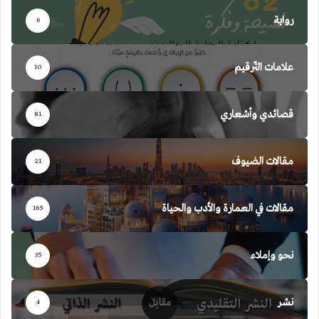
رواية
6
علامات التّرقيم
10
قصائدي وأشعاري
81
مقالات الضيوف
21
مقالات في العمارة والأدب والحياة
165
نحو وإملاء
35
نشر
4