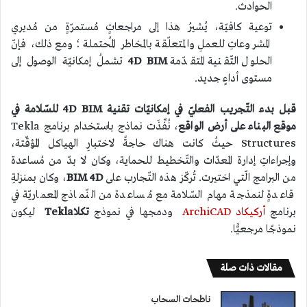
الحوادث.
توعية كافيّة، يُشيرُ هذا إلى مراجعاتٍ مُستمرّةٍ من مُديري
المشروعاتِ للعملِ والمتعلّقة بالمخاطر المُحتملة؛ ومع ذلك، فإنّ
الحلول التّقنية المتقدّمة
4D BIM
تشملُ إمكانيّة الوصول إلى
مستوى أداءٍ جديد.
قبل بدء التّجريب الفعليّ في إمكانيّات تقنية
4D BIM
للسّلامة في
موقع البناء على أرض الواقع
، نُفِّذَت نماذج باستخدام برنامج Tekla
Structures حيثُ كانت هناك حاجةً لاختبارِ الهياكل المؤقّتة،
وإجراءاتِ إدارة المعدّات والتّخطيط للحماية، وكان لا بدّ من مُساعدة
من البرامج الّتي اختيرت. تُركّز هذه التّجارب على
BIM 4D
، وكان بمنزلةِ
قاعدةٍ لنمذجة مهام السّلامة مع مُساعدة من النّماذج المعماريّة في
برنامج
أركيكاد ArchiCAD
ودمجها في نموذج
تكلا
Tekla
ليكون
نموذجًا مرجعيًّا.
مقالات ذات صلة
ناطحات السحاب