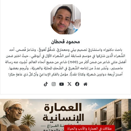
محمود قحطان
باحث دكتوراه واستشاريّ تصميم بيئي ومعماريّ. مُدقِّقٌ لُغويٌّ، وشاعرُ فُصحى. أحد
الشُّعراء الَّذين شاركوا في موسم مُسابقة أمير الشُّعراء الأوّل في أبوظبي، حيثُ اختير ضمن
أفضل مئتي شاعر من ضمن أكثر من (7500) شاعرٍ من جميع أنحاء العالم. نُشِرت عنه رسالة
ماجستير، ونُشر عددٌ من إنتاجه الشّعريّ في الصّحفِ المحليّة والعربيّة، وتُرجِم بعضها.
أصدرَ أربعة دواوين شعريّة وكتابًا نقديًّا. مؤمنٌ بالفكرِ الإبداعيّ وأنّ كلّ ذي عاهةٍ جبّار!
موقع
‫X
فيسبوك
‫YouTube
انستقرام
‫TikTok
الويب
مقالات في العمارة والأدب والحياة