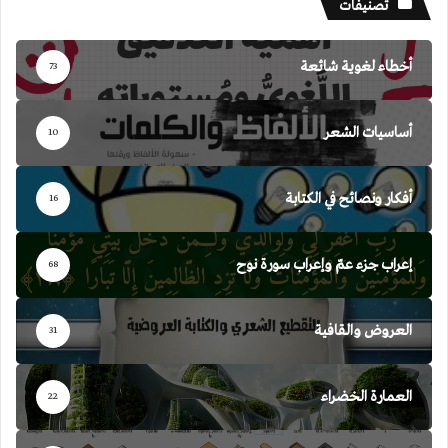
تصنيفات
أخطاء لغوية شائعة
73
أساسيات الشعر
10
أفكار ونصائح في الكتابة
16
إعراب جزء عمّ وإعراب سورة نوح
68
العروض والقافية
31
العمارة الخضراء
22