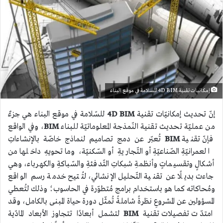
إمكانيات تقنية 4D BIM للسلامة في موقع البناء
إنّ تحديث إمكانيّات تقنية
4D BIM
للسّلامة في موقع البناء هي جزءٌ
من عمليّة تحديث تقنية النّمذجة المعلوماتيّة للبناء
BIM
، وفي الواقع
فإنّ تقنية
BIM
تُعبّر عن دمج تصاميم لنماذج خاصّة بالإنشاءاتِ
العمرانيّةِ الصّناعيّةِ أو التّجاريةِ أو السّكنيّة، وما تحويهِ داخلها من
أشكالٍ وتقسيماتٍ وأنظمةِ شبكاتِ التّدفئةِ والسّباكةِ والكهرباء، وهي
جاءت بديلًا عن تقنية التّحليل الإنشائي، لتُتيح خدمة رسم الواقع
ومُحاكاته كما هو باستخدام برامج مُتطوّرة في الحاسوب؛ وذلك لتُعطي
المسؤولين عن المشروعِ نظرةً شاملةً تُمثّل دورة حياة المبنى بالكامل، وقد
امتدّت تفصيلات تقنية
BIM
لتشمل أبعادًا تتجاوز الأبعاد المادّية