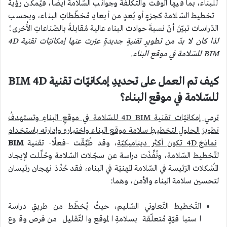
للبناء، بما فيها الوقت والتّكلفة وجوانب السّلامة أيضًا، فيُمكن رؤية
تخطيط السّلامة كجزءٍ أو بُعدٍ من أبعادِ مُخطّطاتِ البناء، وبحسب
الدّراسات تبيّنَ أنّ نسبةَ حوادث البناء عالية مُقابلةً بالصّناعاتِ الأُخرى؛
لذا كان لا بدّ من تطويرِ تقنيةٍ جديدةٍ عبّرت عنها إمكانيّات تقنية
4D
BIM
للسّلامة في موقع البناء
.
كيف تم العمل على تحديدِ إمكانيّات تقنية BIM 4D
للسّلامة في موقع البناء؟
ترمي إمكانيّات تقنية
4D BIM
للسّلامة في موقعِ البناءِ وتستهدفُ
تطويرَ الحلولِ لتخطيطِ سلامة موقع البناء واختباره وإدارته باستخدام
نماذجَ 4
D
تكون أكثر ديناميكيّة
، وقد طُبِّقّت –فعلًا- تقنية
BIM
لتّخطيط السّلامة، ونُفِّذَت دراسة عن سجّلات السّلامة وحُلِّلت لإيجاد
المُشكلات الرّئيسة في السّلامة المهنيّة في البناء، فقد حُدِّدَ نهجان رئيسان
لتحسين سلامة البناء والأمن، وهما:
التّخطيط التّعاوني السّليم، حيثُ يُخطّط من طريقِ دراسة
استباقيّةٍ مُتعلّقة بسلامةِ الموقع والتّقليل من فرص وقوع