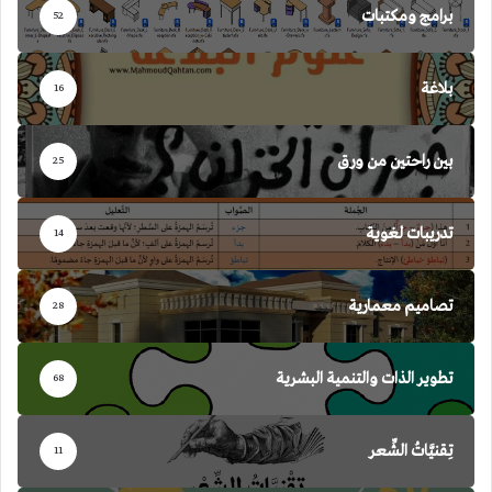
برامج ومكتبات
52
بلاغة
16
بين راحتين من ورق
25
تدريبات لغوية
14
تصاميم معمارية
28
تطوير الذات والتنمية البشرية
68
تِقنيَّاتُ الشِّعر
11