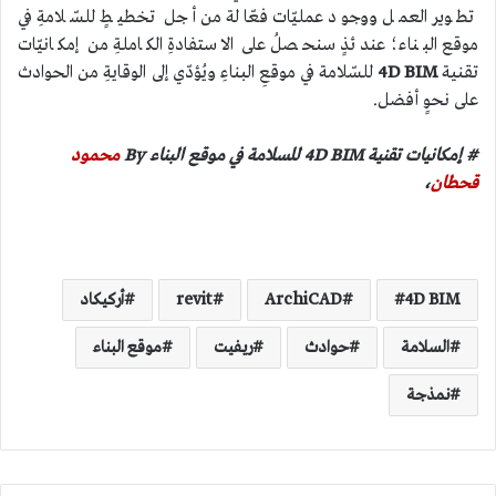
تطوير العمل ووجود عمليّات فعّالة من أجل تخطيطٍ للسّلامةِ في
موقع البناء؛ عندئذٍ سنحصلُ على الاستفادةِ الكاملةِ من إمكانيّات
تقنية
4D BIM
للسّلامة في موقعِ البناءِ ويُؤدّي إلى الوقايةِ من الحوادث
على نحوٍ أفضل.
# إمكانيات تقنية 4D BIM للسلامة في موقع البناء By
محمود
قحطان
،
4D BIM
ArchiCAD
revit
أركيكاد
السلامة
حوادث
ريفيت
موقع البناء
نمذجة