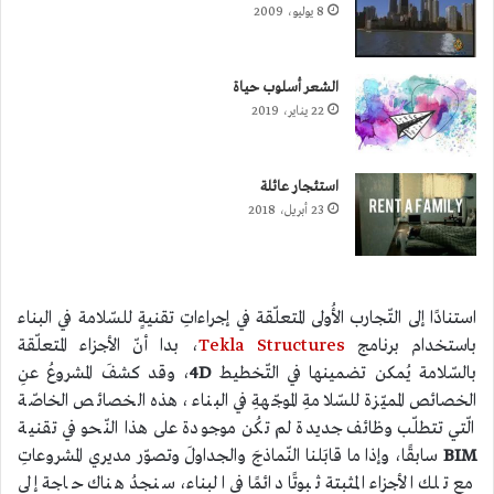
8 يوليو، 2009
الشعر أسلوب حياة
22 يناير، 2019
استئجار عائلة
23 أبريل، 2018
استنادًا إلى التّجارب الأُولى المتعلّقة في إجراءاتِ تقنيةٍ للسّلامة في البناء
باستخدام برنامج
Tekla Structures
، بدا أنّ الأجزاء المتعلّقة
بالسّلامة يُمكن تضمينها في التّخطيط
D
4
، وقد كشفَ المشروعُ عنِ
الخصائص المميّزة للسّلامةِ الموجّهةِ في البناء، هذه الخصائص الخاصّة
الّتي تتطلّب وظائف جديدة لم تكُن موجودة على هذا النّحو في تقنية
BIM
سابقًا، وإذا ما قابَلنا النّماذجَ والجداولَ وتصوّر مديري المشروعاتِ
مع تلك الأجزاء المثبتة ثبوتًا دائمًا في البناء، سنجدُ هناك حاجة إلى