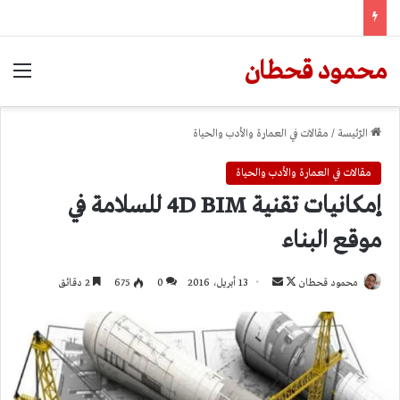
محمود قحطان
الق
الرّئيسة
/
مقالات في العمارة والأدب والحياة
مقالات في العمارة والأدب والحياة
إمكانيات تقنية 4D BIM للسلامة في
موقع البناء
تابع
أرسل
محمود قحطان
13 أبريل، 2016
0
675
2 دقائق
على
بريدا
X
إلكترونيا