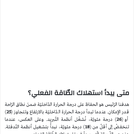
متى يبدأ استهلاك الطّاقة الفعلي؟
هدفنا الرّئيس هو الحفاظ على درجة الحرارة الدّاخليّة ضمنَ نطاق الرّاحة
قدر الإمكان. عندما تبدأ درجة الحرارة الدّاخليّة بالارتفاع وتتجاوز (
25
)
أو (
26
) درجة مئويّة، نُشغّل أنظمة التّبريد. وعلى العكس، عندما
تنخفضُ إلى أقلّ من (
18
) درجة مئويّة، نبدأُ بتشغيل أنظمة التّدفئة.