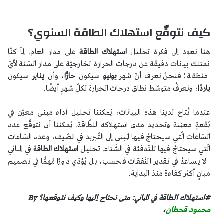
كيف نتوقّع استهلاك الطاقة السنوي؟
هنا نعود إلى فكرة تحليل
استهلاك الطاقة
على مدار العام. لمّا كنّا
نمتلك بيانات دقيقة عن درجات الحرارة الخارجيّة على مدار السّنة لأيّ
منطقة؛ فنحنُ نعرف أنّ شهر
يونيو
سيكون
حارًّا
، وأن
يناير
سيكون
باردًا
، ونعرفُ متوسّط نطاق درجات الحرارة لكلّ شهرٍ أيضًا.
عندما تُتاح لدينا هذه البيانات، يُمكننا تحليل أداء مبنى معيّن في
بُقعةٍ معيّنة وتحديد مدى استهلاكه للطّاقة. يُمكننا أن نتوقّع عدد
السّاعات الّتي سيحتاجُ فيها المبنى إلى التّبريد في الصّيف، وعدد السّاعات
الّتي سيحتاجُ فيها للتّدفئة في الشّتاء. تحليل
استهلاك الطاقة
في المباني
لا يساعدُ في تقدير النّفقات فحسب، بل يُؤدّي دورًا مُهمًّا في تصميم
مبانٍ أكثر كفاءة منذ البداية.
#استهلاك الطاقة في المباني: متى نحتاج إليها وكيف نتوقعها؟ By
محمود قحطان
،