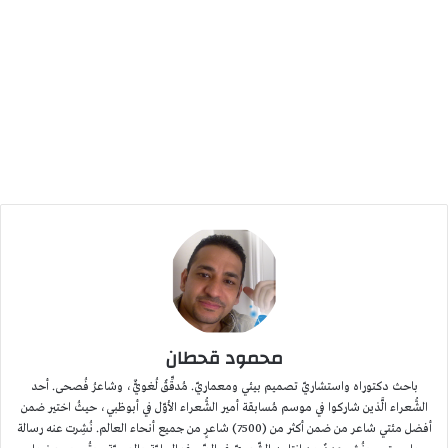
محمود قحطان
باحث دكتوراه واستشاريّ تصميم بيئي ومعماريّ. مُدقِّقٌ لُغويٌّ، وشاعرُ فُصحى. أحد
الشُّعراء الَّذين شاركوا في موسم مُسابقة أمير الشُّعراء الأوّل في أبوظبي، حيثُ اختير ضمن
أفضل مئتي شاعر من ضمن أكثر من (7500) شاعرٍ من جميع أنحاء العالم. نُشِرت عنه رسالة