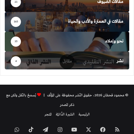
مقالات الضيوف
21
مقالات في العمارة والأدب والحياة
165
نحو وإملاء
35
نشر
4
© محمود قحطان 2026، حقوق النّشر محفوظة على المؤلّف |
يُسمحُ بالنّقل ولكن مع
ذكر المصدر
الرئيسية
السّيرة الذّاتيّة
المتجر
ملخص
فيسبوك
‫X
‫YouTube
انستقرام
تيلقرام
‫TikTok
واتساب