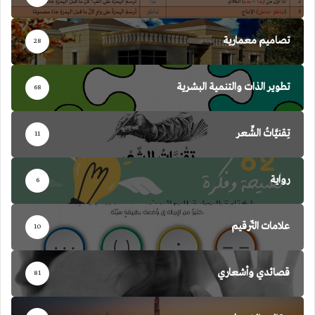
تصاميم معمارية
28
تطوير الذات والتنمية البشرية
68
تِقنيَّاتُ الشِّعر
11
رواية
6
علامات التّرقيم
10
قصائدي وأشعاري
81