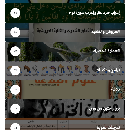
إعراب جزء عمّ وإعراب سورة نوح
68
العروض والقافية
31
العمارة الخضراء
22
برامج ومكتبات
52
بلاغة
16
بين راحتين من ورق
25
تدريبات لغوية
14