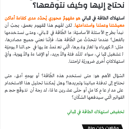
نحتاج إليها وكيف نتوقعها؟
استهلاك الطاقة في المباني
هو مفهومٌ محوري يُحدّد مدى كفاءة أماكن
معيشتنا وعملنا واستدامتها
. لكن لفَهم هذا المفهوم بعمق، يجبُ أن
نبدأ بطرح الأسئلة الأساسيّة: ما الطّاقة في المباني، ومتى نستخدمها
بالفعل؟ عندما نتحدّثُ عن الطّاقة هنا، فإنّنا نعني جميع مصادرها،
مثل: الكهرباء والغاز وغيرها، الّتي نعتمدُ عليها في حياتنا اليوميّة
لتشغيل المباني، سواء للتّدفئة والتّبريد، أو الإضاءة والتّهوية، وأيّ
استهلاكاتٍ أُخرى ضروريّة لراحتنا.
السّؤال الأهم هو: متى نستخدم هذه الطّاقة؟ أو بوجهٍ أدق، متى
نحتاج إلى تدفئة مبانينا وتبريدها؟ وهل يُمكننا تحليل هذا الاستخدام
على مدار عامٍ كاملٍ أو حتّى عشرين عامًا، لدرجة أن نتوقّع حجم
الفواتير الّتي سيدفعها السّكّان؟
تخفيض استهلاك الطاقة في المباني
مقالات ذات صلة