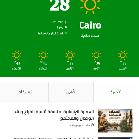
28
Cairo
38º - 28º
61%
2.84 كيلومتر/ساعة
سماء صافية
43
41
39
38
38
℃
℃
℃
℃
℃
السبت
الأحد
الأثنين
الثلاثاء
الأربعاء
الأخيرة
الأشهر
تعليقات
العمارة الإنسانية: فلسفة أنسنة الفراغ وبناء
الوجدان والمجتمع
منذ أسبوع واحد