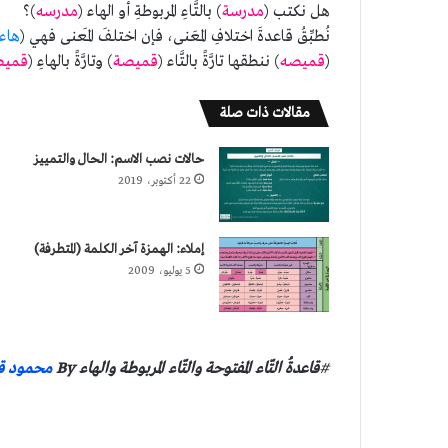
هل نكتب (
مدرسة
) بالتَّاءِ المربوطةِ أو الهاء (
مدرسه
)؟
نُطبِّقُ قاعدةَ اختلافِ المعَنى، فإن اختلفَ المَعنى فهي (
هاء
(
قميصه
) ننطقها تارَّةً بالتَّاء (
قميصة
) وتارَّةً بالهاءِ (
قميص
مقالات ذات صلة
حالات نصب الاسم: الحال والتمييز
22 أكتوبر، 2019
إملاء: الهمزة آخر الكلمة (المتطرفة)
5 يوليو، 2009
#
قاعدةُ التّاء المفتوحة والتّاء المربوطة والهاء By
محمود ق