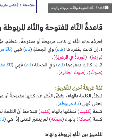
قاعدةُ التّاء المفتوحة والتّاء المربوطة والهاء
قاعدةُ التّاء المفتوحة والتّاء المربوطة 
لمعرفةِ حالةِ التَّاء إن كانت مربوطةً أو مفتوحةً، ننطقها مرَّتين
1. إن كانت بمُفردها (
هاء
) وفي الجملةِ (
تاء
) فهي (
تاءٌ م
(
وردهْ
)، (
الوردةُ في المزهريّةِ
).
2. إن كانت بمفردها (
تاء
) وفي الجملة (
تاء
) فهي (
تاءٌ مف
(
صوتْ
)، (
صوتُ الطّائرة
).
ثمَّةَ طريقةٌ أخرى للتَّفريق:
ننطقُ الكلمةَ
بالهاء
، بغضِّ النَّظر عن كونِها مفتوحةً أو م
المعنى فهي (
تاءٌ مربوطة
).
كلمة (
كتبت
) ننطقها بالهاء (
كتبه
) فنلاحظ أنَّ الكلمة تغي
كلمة (
سمكة
) بالهاء (
سمكه
) لم يتغيَّر المعنى إذًا هي (
تاء
للتّمييز بين التَّاءِ المربوطةِ والهَاء: