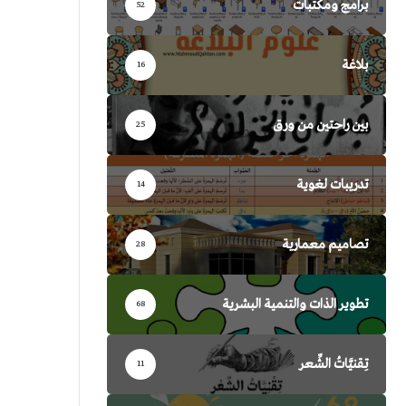
برامج ومكتبات
52
بلاغة
16
بين راحتين من ورق
25
تدريبات لغوية
14
تصاميم معمارية
28
تطوير الذات والتنمية البشرية
68
تِقنيَّاتُ الشِّعر
11