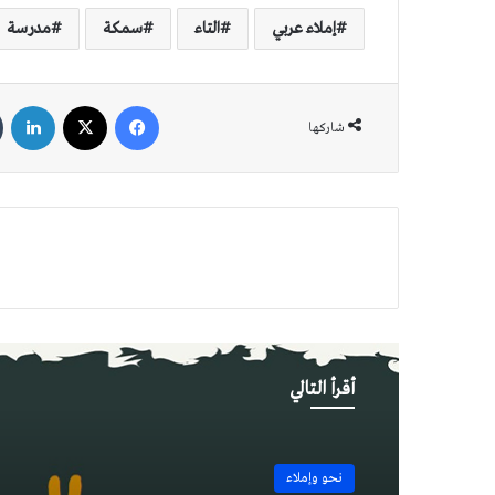
إملاء عربي
التاء
سمكة
مدرسة
فيسبوك
‫X
لين
شاركها
أقرأ التالي
نحو وإملاء