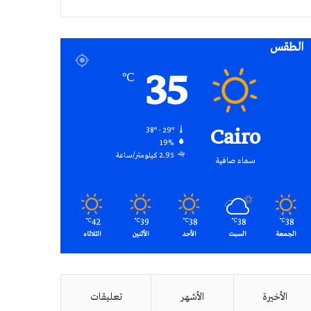
RSS
الطقس
35
℃
Cairo
38º - 29º
19%
2.95 كيلومتر/ساعة
سماء صافية
42
39
38
38
38
℃
℃
℃
℃
℃
الجمعة
السبت
الأحد
الأثنين
الثلاثاء
الأخيرة
الأشهر
تعليقات