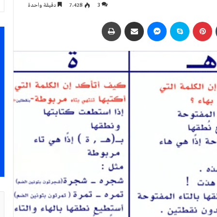
3
7٬428
دقيقة واحدة
بينتيريست
سكايب
ماسنجر
مشاركة عبر البريد
طباعة