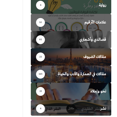
رواية
6
علامات التّرقيم
10
قصائدي وأشعاري
81
مقالات الضيوف
21
مقالات في العمارة والأدب والحياة
165
نحو وإملاء
35
نشر
4