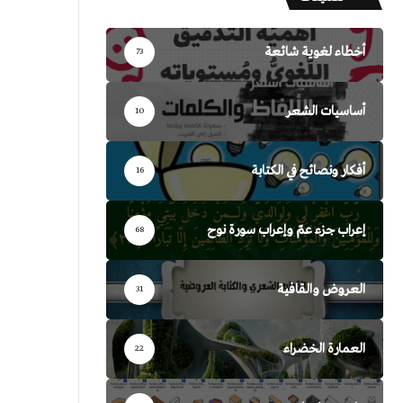
أخطاء لغوية شائعة
73
أساسيات الشعر
10
أفكار ونصائح في الكتابة
16
إعراب جزء عمّ وإعراب سورة نوح
68
العروض والقافية
31
العمارة الخضراء
22