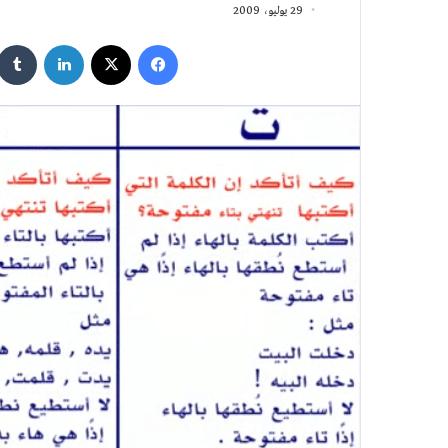
29 يوليو، 2009
فيسبوك
‫X
لينكدإن