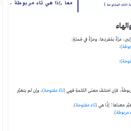
والهاء
، مرَّةً بمُفردِها، ومرَّةً في جُملةٍ:
ربوطة
):
توحة
):
ربوطةً، فإنِ اختلفَ معنَى الكلمةِ فهي (
تاءٌ مفتوحة
)، وإن لم يتغيَّر
َّر معناها؛ إذًا هي (
تاء مفتوحة
).
 مربوطة
).