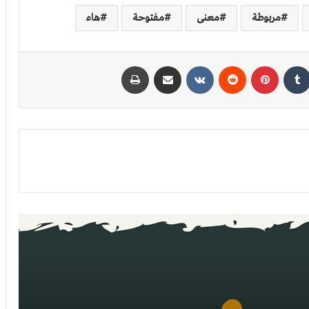
مربوطة
معنى
مفتوحة
هاء
كدإن
بينتيريست
مشاركة عبر البريد
طباعة
العدد 8
وقوع الفعل المضارع في جواب الطلب
الهمزة المتطرفة مع الضمائر المتصلة
يعجبني في الذكريات سخاؤها