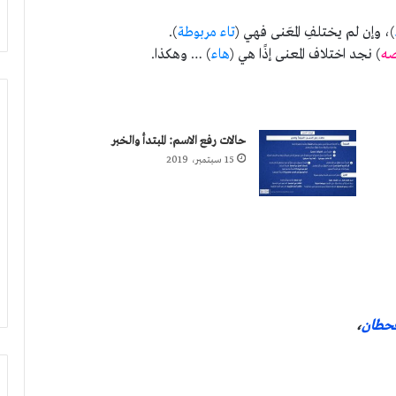
)، وإن لم يختلفِ المعَنى فهي (
تاء مربوطة
).
ه
) نجد اختلاف المعنى إذًا هي (
هاء
) … وهكذا.
حالات رفع الاسم: المبتدأ والخبر
15 سبتمبر، 2019
حطان
،