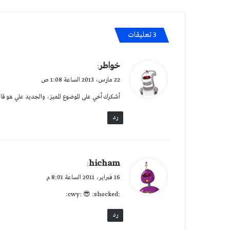
‫3 تعليقات
ي
خواطر
:
ق
22 مارس، 2013 الساعة 1:08 ص
و
أشكرك أخي على الموضوع المميز، والجديد علي هو قاع
ل
رد
ي
hicham
:
ق
16 فبراير، 2011 الساعة 8:01 م
و
:cwy: 😎 :shocked:
ل
رد