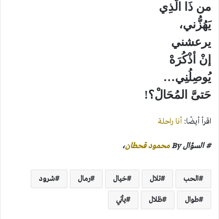
من ذَا الَّذِي
يَهُزُّني،
يرعشني
إنْ أذْكُرَهْ
يُوصِلُنِي…
حَتىَّ المُحَالْ؟!
اقرأ أيضًا:
أنا راحلة
# السؤال By
محمود قحطان
،
الحب
تلال
خيال
رمال
شرود
طوال
ظلال
يأتي