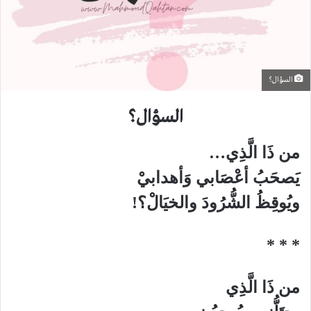
السؤال؟
السؤال؟
من ذَا الَّذِي…
يَصحَبُ أعْصَابي وَأهدابيْ
ويُوقِظُ الشُّرُودَ والخيَالْ؟!
* * *
من ذَا الَّذِي