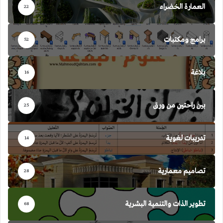
العمارة الخضراء
22
برامج ومكتبات
52
بلاغة
16
بين راحتين من ورق
25
تدريبات لغوية
14
تصاميم معمارية
28
تطوير الذات والتنمية البشرية
68