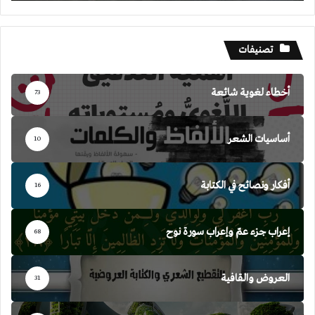
تصنيفات
أخطاء لغوية شائعة
73
أساسيات الشعر
10
أفكار ونصائح في الكتابة
16
إعراب جزء عمّ وإعراب سورة نوح
68
العروض والقافية
31