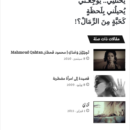
يحتَلُّنِي.. يُوجِعُـني
يُحيلُني بِلَحظَةٍ
كَحَبَّةٍ مِنَ الرِّمَالْ؟!
مقالات ذات صلة
تَجِيْئِيْنَ وَحْدَكِ | محمود قحطان Mahmoud Qahtan
8 سبتمبر، 2020
قصيدة إلى امرأة مضطربة
8 يوليو، 2009
آنَ لِيْ
1 فبراير، 2015