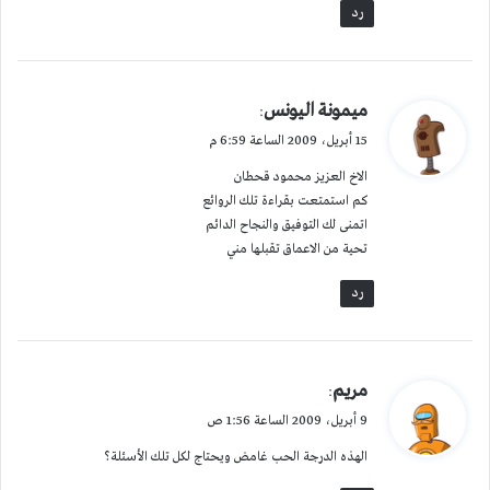
رد
ي
ميمونة اليونس
:
ق
15 أبريل، 2009 الساعة 6:59 م
و
الاخ العزيز محمود قحطان
ل
كم استمتعت بقراءة تلك الروائع
اتمنى لك التوفيق والنجاح الدائم
تحية من الاعماق تقبلها مني
رد
ي
مريم
:
ق
9 أبريل، 2009 الساعة 1:56 ص
و
الهذه الدرجة الحب غامض ويحتاج لكل تلك الأسئلة؟
ل