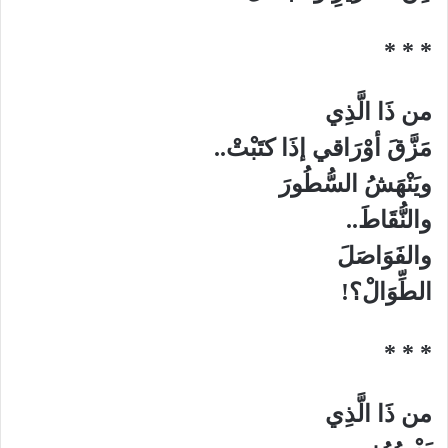
* * *
من ذَا الَّذِي
مَزَّقَ أوْرَاقي إذَا كتَبْتْ..
ويَنْهَشُ السُّطُورَ
والنُّقَاطَ..
والفَوَاصَلَ
الطِّوَالْ؟!
* * *
من ذَا الَّذِي