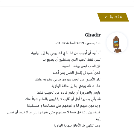
‫4 تعليقات
ي
Ghadir
:
ق
6 ديسمبر، 2019 الساعة 11:07 م
و
أنا أود أن أُجيب من ذا الذي قد يرمي بنا إلى الهاوية
ل
ليس فقط الحب الذي يستطيع أن يضيع بنا
لأن الحب ليس بهذه القسوة
فمن أحب لن يُلحق الضرر بمن أحبه
لكن الأقسى من الحب هو من يدعي بخوفه عليك
هذا ما قد يؤدي بنا إلى حافة الهاوية
وليس بالضرورة أن يكون قادم من الحبيب فقط
قد يأتي بصورة أهل أو أقارب لا يفقهون بالعلم شيئاً عنك
و يدعون حبهم لنا و خوفهم على مصالحنا و مستقبلنا
فيبدءون بالتدخل فيما لا يعنيهم حتى يقودونا إلى ما لا نريد أن نصل
إليه
وهنا تنتهي بنا الآفاق بنهاية الهاوية