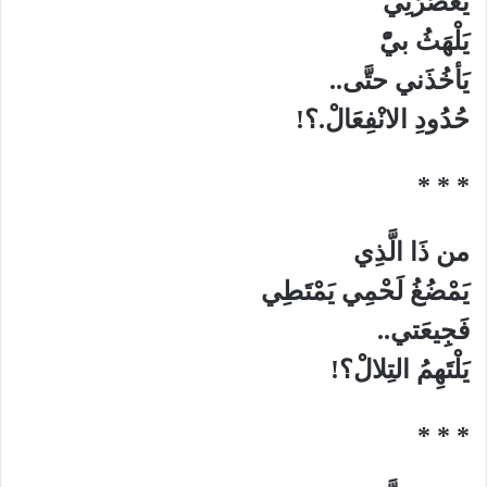
يَعْصُرُنِي
يَلْهَثُ بيّْ
يَأخُذَني حتَّى..
حُدُودِ الانْفِعَالْ.؟!
* * *
من ذَا الَّذِي
يَمْضُغُ لَحْمِي يَمْتَطِي
فَجِيعَتي..
يَلْتَهِمُ التِلالْ؟!
* * *