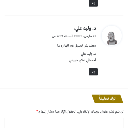
رد
ي
د. وليد علي
:
ق
21 مارس، 2009 الساعة 4:52 ص
و
معنديش تعليق غير انها روعة
ل
د. وليد علي
أخصائي علاج طبيعي
رد
اترك تعليقاً
لن يتم نشر عنوان بريدك الإلكتروني.
الحقول الإلزامية مشار إليها بـ
*
ا