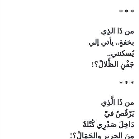
* * *
من ذَا الذِي
بخفةٍ.. يأتي إلي
يُسكنني..
جَفْنِ الظِّلالْ؟!
* * *
من ذَا الَّذِي
يَرْقُصُ فيّْ
دَاخِلَ صَدْرِي كُتْلةٌ
مِنَ الحريرِ والجَمَالْ؟!