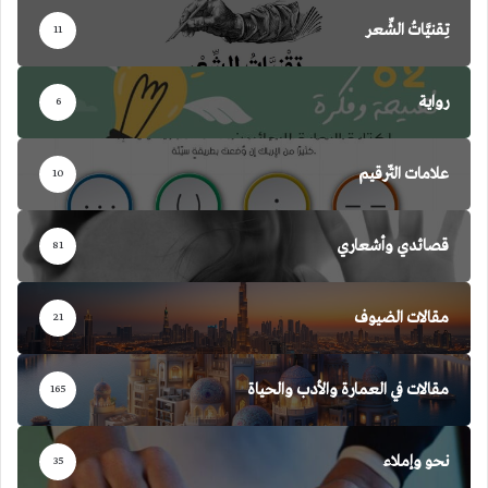
تِقنيَّاتُ الشِّعر
11
رواية
6
علامات التّرقيم
10
قصائدي وأشعاري
81
مقالات الضيوف
21
مقالات في العمارة والأدب والحياة
165
نحو وإملاء
35