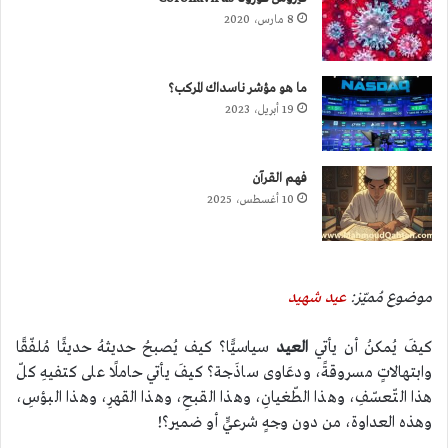
8 مارس، 2020
ما هو مؤشر ناسداك المركب؟
19 أبريل، 2023
فهم القرآن
10 أغسطس، 2025
موضوع مُميّز:
عيد شهيد
كيفَ يُمكنُ أن يأتي
العيد
سياسيًّا؟ كيف يُصبحُ حديثهُ حديثًا مُلفّقًا
وابتهالاتٍ مسروقةً، ودعَاوى ساذَجة؟ كيفَ يأتي حاملًا على كتفيهِ كلّ
هذا التّعسّفِ، وهذا الطّغيانِ، وهذا القبحِ، وهذا القهرِ، وهذا البؤسِ،
وهذه العداوة، من دون وجهٍ شرعيٍّ أو ضمير؟!