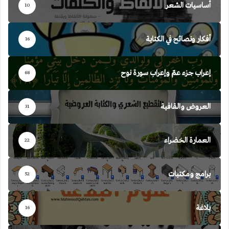
أساسيات الشعر
10
أفكار ونصائح في الكتابة
16
إعراب جزء عمّ وإعراب سورة نوح
68
العروض والقافية
31
العمارة الخضراء
22
برامج ومكتبات
52
بلاغة
16