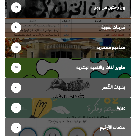
بين راحتين من ورق
25
تدريبات لغوية
14
تصاميم معمارية
28
تطوير الذات والتنمية البشرية
68
تِقنيَّاتُ الشِّعر
11
رواية
6
علامات التّرقيم
10