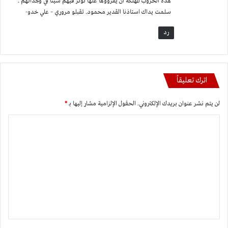
هذه الحروب المهلكة ان يقرؤوها علها تؤثر فيهم شيئا في وجدانهم .
سلمت يداك استاذنا القدير محمود. تقبلو مروري – علي خدو-
رد
اترك تعليقاً
لن يتم نشر عنوان بريدك الإلكتروني.
الحقول الإلزامية مشار إليها بـ
*
ا
ل
ت
ع
ل
ي
ق