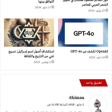
دور الشاعر محمود قحطان في تطوير
التوافق بينها
الشعر العربي المعاصر
17 مايو، 2024
23 يوليو، 2024
OpenAI تكشف عن GPT-4o
استكشاف أصول اسم إسرائيل: نسيج
غني من التاريخ والثقافة
14 مايو، 2024
2 نوفمبر، 2023
تعليق واحد
ي
Shimaa
:
ق
2 مايو، 2018 الساعة 12:08 ص
و