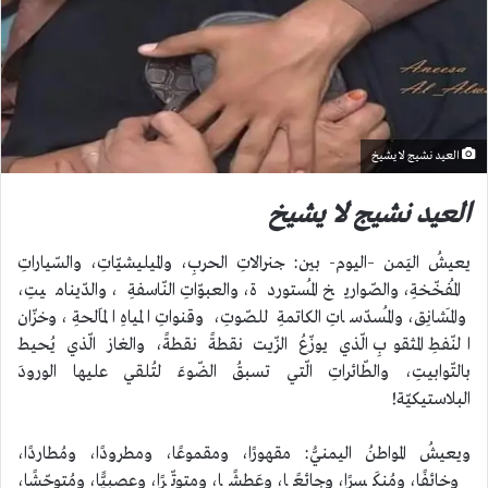
العيد نشيج لا يشيخ
العيد نشيج لا يشيخ
يعيشُ اليَمن –اليوم- بين: جنرالاتِ الحربِ، والميليشيّاتِ، والسّياراتِ
المُفخّخةِ، والصّواريخ المُستوردة، والعبوّاتِ النّاسفةِ، والدّيناميتِ،
والمَشانِق، والمُسدّساتِ الكاتمةِ للصّوتِ، وقنواتِ المياهِ المَالحةِ، وخزّان
النّفطِ المثقوبِ الّذي يوزّعُ الزّيت نقطةً نقطةً، والغاز الّذي يُحيط
بالتّوابيتِ، والطّائراتِ الّتي تسبقُ الضّوءَ لتُلقي عليها الورودَ
البلاستيكيّة!
ويعيشُ المواطنُ اليمنيُّ: مقهورًا، ومقموعًا، ومطرودًا، ومُطاردًا،
وخائفًا، ومُنكَسِرًا، وجائعًا، وعَطشًا، ومتوتّرًا، وعصبيًّا، ومُتوحّشًا،