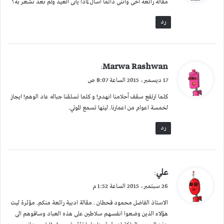
مقالة رائعة اخى واننى دائما اسال لماذا ياتى العيد ولم نعد نشعر به؟
ل
رد
ي
Marwa Rashwan
:
ق
17 ديسمبر، 2015 الساعة 8:07 ص
و
كلما ارتفع سقف أحلامنا انهدم! و كلما تسلقنا جباله عاد الوهم! ايجاز
ل
لخمسة اعوام من اعمارنا. ليتها تسمع الموتي.
رد
ي
علي
:
ق
26 سبتمبر، 2015 الساعة 1:52 م
و
الاستاذ الفاضل محمود قحطان . مقالة ادبية رائعة منكم. مؤثرة ليت
ل
هؤلاء الذين وضعوا انفسهم سلاطين على هذه العباد وساقوهم الى