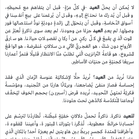
لا يُمكن أن يحلّ
العيد
-في كلِّ مرّةٍ- قبل أن يتفاهمَ مع مُحيطهِ،
وقبل أن يُدركَ ما نحتاجُ إليهِ، وقبل أن يُرغمنا على بيعِ أنفسِنا في
أسواق النّخاسةِ، وقبل أن يتحوّل إلى زائدةٍ دوديّةٍ نودُّ استئصالها فور
وصولها. لم يعدِ
العيد
جزءًا من وجودنا، لم يعد سوى ذاكرةٍ تُعبّرُ عن
الموت الّذي يقبعُ في كلِّ ركنٍ من أركانِ تفصيلاتِ حياتنا. هو سارقُ
الأرواحِ دون شكّ، هو الغجريُّ الآتي من سلالاتٍ مُنقرضة، هو الواقعُ
المشروخ، هو قاعةُ التّرانزيت الّتي تطلبُ منّا الانتظار قليلًا فتمرُّ أعمارنا
سريعًا كجنيّةٍ من جنيّات الأساطير.
ماذا نُريدُ من
العيد
؟ نُريدُ حلًّا لإشكاليّة عنوسة الزّمان الّذي فقدَ
إحساسهُ فصارَ منفىً يُضاجعنا، وبرلمانًا هاربًا من التّجنيد، ومؤسّسةً
فكريّةً تمتهنُ التّحييد، نُريده قرصَ (أسبرين) بحجم الخوف ليُخفّف
أوجاعنا المُـتكدّسة كالدّهنِ تحتَ جلودنا.
للعيد
ذاكرة. ذاكرةٌ تحملُ دلالاتٍ خفيّةٍ مُبطّنة، تُطاردُنا لترسُمَ على
أجسادِنا خرائطَ معطوبة، تُذكّرنا بثوراتنا المبتورة، وأعيننا المفقوءة،
وأطرافنا الممتدة كجسرٍ يربطُ بين هاويتين لم يعبرْهُ أحد! بالمكانِ الّذي