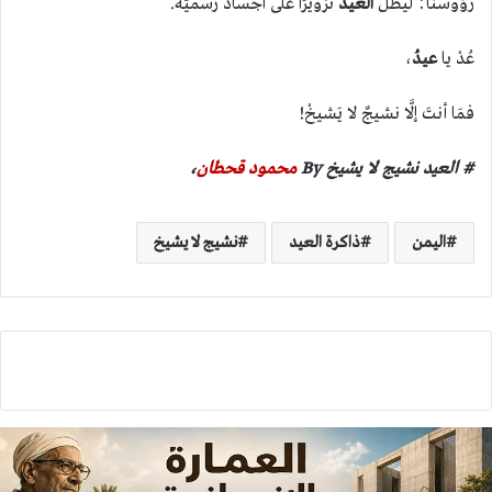
رؤوسنا؛ ليظلّ
العيد
تزويرًا على أجساد رسميّة.
عُدْ يا
عيدُ
،
فمَا أنتَ إلَّا نشيجٌ لا يَشيخْ!
# العيد نشيج لا يشيخ By
محمود قحطان
،
اليمن
ذاكرة العيد
نشيج لا يشيخ