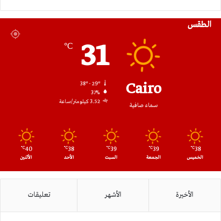
الموقع
الطقس
RSS
31
℃
Cairo
38º - 29º
37%
3.52 كيلومتر/ساعة
سماء صافية
40
38
39
39
38
℃
℃
℃
℃
℃
الخميس
الجمعة
السبت
الأحد
الأثنين
الأخيرة
الأشهر
تعليقات