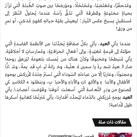
ومُتحفّزًا، ومُغتَصَبًا، ومُخَلخَلًا، ومؤرجَحًا بين صوتِ الطّبلةِ الّتي تزأرُ
بحياةٍ مخلوعةٍ والمطرقة الّتي تدُقُّ رأسَهُ عندما يُحاولُ النّظرَ إلى
مُستقبلٍ يسبحُ عكس التّيار؛ ليعيشَ بقيّة حياتهِ كفهدٍ مُدَجّنٍ، أو نمرٍ
من ورَق!
عندما يأتي
العيد
، يأتي بكلِّ صفاقةٍ يُحَدِّثنا عن الأنظمةِ الفاسدةِ الّتي
حوّلتهُ إلى قيمةٍ مُغيّبةٍ، وإلى أفعالٍ انحرافيّةٍ، ومُمارساتٍ لا أخلاقيّة.
يأتي مُنبطحًا ومَخنوقًا وكأنّ هناك من يُمسك بلعومهُ ليُزهقَ روحه!
صار العيدُ شجرةَ ياسمين مُعلّبة، وخزانةَ ثيابٍ قديمةً، وشاذًّا
ومجنونًا، وعاريًا إلّا من عباءتهِ السّوداء الّتي تسترُ جِلدَهُ المُزركش بوجوهِ
الأطفالِ والأبناءِ والأمّهاتِ والآباءِ والأحبابِ، وبنطلونه الكلاسيكي
المصنوع من وبَرِ التَّعاسةِ الّتي أسعلت أنوفنا وقوّضت أعصابنا. يأتي
العيد
بوجهٍ مُزركَشٍ بالدّماء ليُحدِّد أقدارنا، يأتي مُترنّحًا كغانيةٍ أسكرها
طول المُداعبة!
مقالات ذات صلة
فيروس كورونا Coronavirus