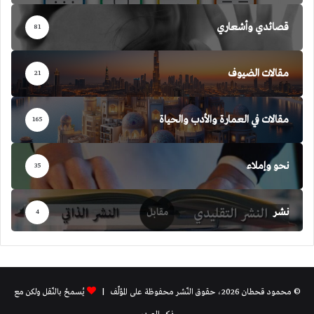
قصائدي وأشعاري
81
مقالات الضيوف
21
مقالات في العمارة والأدب والحياة
165
نحو وإملاء
35
نشر
4
© محمود قحطان 2026، حقوق النّشر محفوظة على المؤلّف |
يُسمحُ بالنّقل ولكن مع