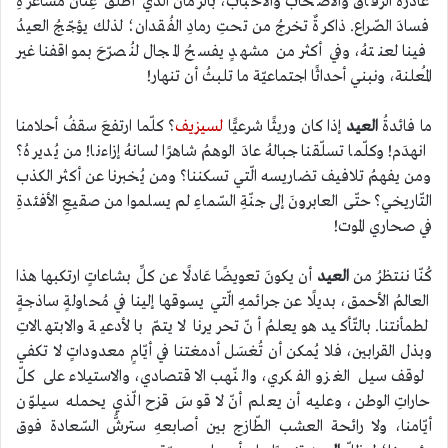
غادرهُ الرّفاقُ والأصحابُ والأحبابُ، بالزّمان الّذي أطلقَ عِنانَ مشاعرهِ
فسادَ الصّراع. ذاكرةٌ تخرجُ من تحتِ رمادِ الفُقدان؛ لذلك يؤجّجُ العيدُ
فينا لعنتهُ، وفي أكثر من مشهدٍ يفسحُ المجال لنُصرّحَ بمواقفنا غير
المُعلنة، ونبني أحداثًا اجتماعيّة ما تلبثُ أن تنهار!
ما فائدةُ
العيد
إذا كان وريثًا شرعيًّا
لسيزيف
؟ كلّما ارتفعَ سقفُ أحلامنا
انهدَم! وكلّما تسلّقنا جبالهُ عادَ الوهمُ شاهرًا لسانهُ إزاءنا! من يُديرهُ؟
ومن يفهمُ تلافيف تضاريسه الّتي تسكننا؟ ومن يُخبرنا عن أكثر الكذب
التّاريخي؟ حتّى العابرونَ إلى جنّةِ السّماءِ لم يسلموا من صقيعِ الأفئدةِ
في صحاري الموت!
كُنّا ننتظرُ من
العيد
أن يكونَ تعويضًا عَادلًا عن كلِّ بشاعاتٍ ارتكبها هذا
العالمُ الأحمق، بديلًا عن جرائمهِ الّتي يسوقها إلينا في مُحاولةٍ ساذجةٍ
لطمأنتنا. بالتّأكيد هو يعلمُ أنّ تحريرنا لا يتمّ بالأدعية والابتهالاتِ
وبذل القرابين، فلا يُمكن أن تُغسَل أدمغتنا في أيّامٍ معدوداتٍ لا تكفي
لوقف سيل الغزو الفكري، والنّهب الاقتصادي، والاستيلاء على كلّ
حاراتِ الوطن، وعليه أن يعلم أنّ لا قوسَ قزح الّذي يحمله سيلوّن
أيّامنا، ولا رائحة العشب الطّازج بين أصابعهِ سترشُّ السّعادة فوق