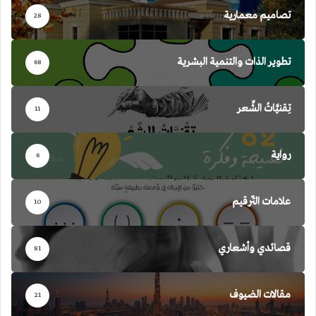
تصاميم معمارية
28
تطوير الذات والتنمية البشرية
68
تِقنيَّاتُ الشِّعر
11
رواية
6
علامات التّرقيم
10
قصائدي وأشعاري
81
مقالات الضيوف
21