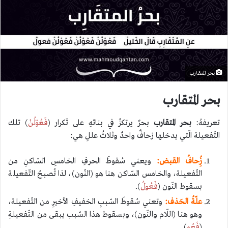
بحر المتقارب
بحر المتقارب
تعريفهُ:
بحر المتقارب
بحرٌ يرتكزُ في بنائهِ على تَكرار (
فَعُوْلُنْ
) تلك
التّفعيلة الّتي يدخلها زحافٌ واحدٌ وثلاثُ عللِ هي:
زُِحافُ القبض:
ويعني سُقوطَ الحرفِ الخامسِ السّاكنِ من
التّفعيلة، والخامس السّاكن هنا هو (النّون)، لذا تُصبحُ التّفعيلة
بسقوط النّون (
فَعُولُ
).
علّةُ الحَذف:
وتعني سُقوطَ السّببِ الخفيفِ الأخيرِ من التّفعيلة،
وهو هنا (اللّام والنّون)، وبسقوط هذا السّبب يبقى من التّفعيلةِ
(
فَعُو
).