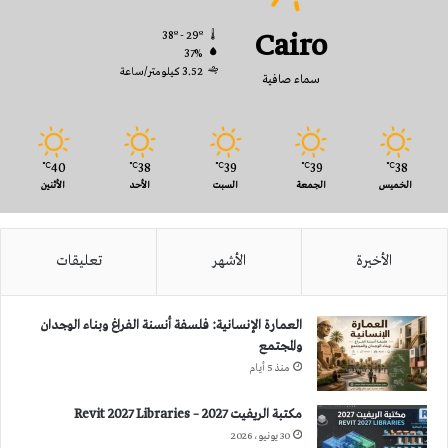
Cairo
38º - 29º
37%
3.52 كيلومتر/ساعة
سماء صافية
40
38
39
39
38
℃
℃
℃
℃
℃
الخميس
الجمعة
السبت
الأحد
الأثنين
الأخيرة
الأشهر
تعليقات
العمارة الإنسانية: فلسفة أنسنة الفراغ وبناء الوجدان
والمجتمع
منذ 5 أيام
مكتبة الريفيت 2027 – Revit 2027 Libraries
30 يونيو، 2026