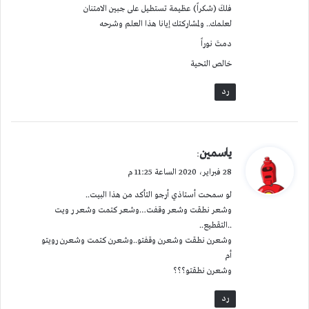
فلكَ (شكراً) عظيمة تستطيل على جبين الامتنان
لعلمك.. ولمشاركتك إيانا هذا العلم وشرحه
دمتَ نوراً
خالص التحية
رد
ي
ياسمين
:
ق
28 فبراير، 2020 الساعة 11:25 م
و
لو سمحت أستاذي أرجو التأكد من هذا البيت..
ل
وشعر نطقت وشعر وقفت…وشعر كتمت وشعر ر ويت
..التقطيع..
وشعرن نطقت وشعرن وقفتو..وشعرن كتمت وشعرن رويتو
أم
وشعرن نطقتو؟؟؟
رد