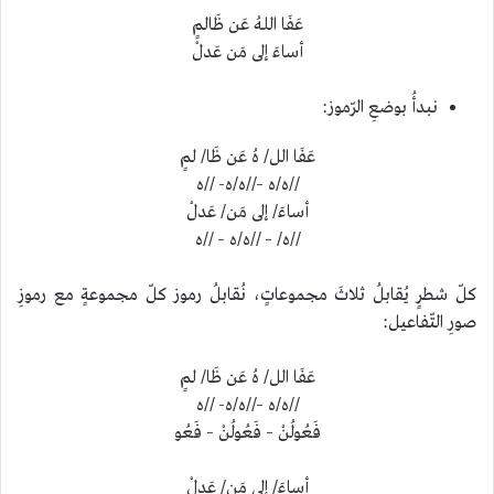
عَفَا اللهُ عَن ظَالمٍ
أساءَ إلى مَن عَدلْ
نبدأُ بوضعِ الرّموز:
عَفَا الل/ هُ عَن ظَا/ لمٍ
//ه/ه –//ه/ه- //ه
أساءَ/ إلى مَن/ عَدلْ
//ه/ – //ه/ه – //ه
كلّ شطرٍ يُقابلُ ثلاثَ مجموعاتٍ، نُقابلُ رموز كلّ مجموعةٍ مع رموزِ
صورِ التّفاعيل:
عَفَا الل/ هُ عَن ظَا/ لمٍ
//ه/ه –//ه/ه- //ه
فَعُولُنْ – فَعُولُنْ – فَعُو
أساءَ/ إلى مَن/ عَدلْ