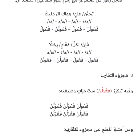
نُقابلُ رموزَ كلّ مجموعةٍ مع رموزِ صورِ التّفاعيل، سنجدُ أنّ:
تحنّن/ عليّ/ هداكَ الـ/ مَليكُ
//ه/ه – //ه/ – //ه/ه – //ه/
فَعُولُنْ – فَعُولُ – فَعُولُنْ – فَعُولُ
فإنّ/ لكلِّ/ مَقَامٍ/ رِجَالًا
//ه/ – //ه/ – //ه/ه – //ه/ه
فَعُولُ – فَعُولُ – فَعُولُنْ – فَعُولُنْ
2. مَجزوُء المتقارب
وفيه تتكرّرُ (
فَعُولُنْ
) ستّ مرّاتٍ وصيغته:
فَعُوْلُنْ فَعُوْلُنْ فَعُوْلُنْ
فَعُوْلُنْ فَعُوْلُنْ فَعُوْلُنْ
ومن أمثلةِ النّظمِ على مجزوِء
المتقارب
: