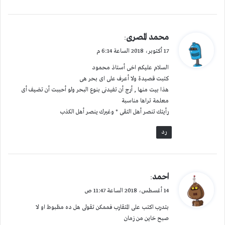
ي
محمد المصرى
:
ق
17 أكتوبر، 2018 الساعة 6:14 م
و
السلام عليكم اخى أستاذ محمود
ل
كتبت قصيدة ولا أعرف على اى بحر هى
هذا بيت منها , أرج أن تفيدنى بنوع البحر ولو أحببت أن تضيف أى
معلمة تراها مناسبة
رأيتك تنصر أهل التقى * وغيرك ينصر أهل الكذب
رد
ي
احمد
:
ق
14 أغسطس، 2018 الساعة 11:47 ص
و
بتدرب اكتب على المتقارب فممكن تقولى هل ده مظبوط او لا
ل
صبح خاين من زمان