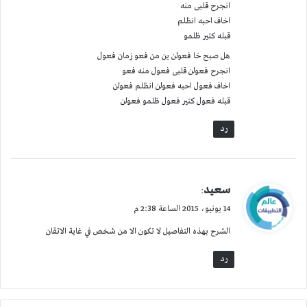
انجرح قلبى منه
اخاف احبه انظلم
قبله كتير ظلمو
هل صبح خا فعولن ين من فعو زمان فعول
انجرح فعولن قلبى فعول منه فعو
اخاف فعول احبه فعولن انظلم فعولن
قبله فعول كتير فعول ظلمو فعولن
رد
ي
سعيد
:
ق
14 يونيو، 2015 الساعة 2:38 م
و
الشرح بهذه التفاصيل لا تكون الا من شخص في غاية الاتقان
ل
رد