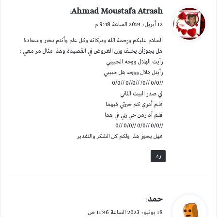
ي
Ahmad Moustafa Atrash
:
ق
12 أبريل، 2024 الساعة 9:48 م
و
السلام عليكم ورحمة الله وبركاته وكل عام وأنتم بخير وسعادة
ل
هل يجوزأن يخلف وزن الغروض في القصيدة وهذا مثال مر معي :
رأيت الهلال ووجه الحبيبي
رأيتل هلال ووجه هل حبيبي
//0/0 //0/ //0//0 //0/0
في صدر البيت الثاني
فلم أدري كم حيرتي فيهما
فلم أد رمن حي رتي في هما
//0/0 //0/0 //0/0 //0
فهل يجوز هذا ولكم كل الشكر والتقدير
رد
ي
حمد
:
ق
18 يونيو، 2023 الساعة 11:46 ص