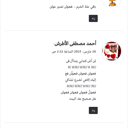
و
باقي علة الخرم ، فعولن تصير عولن
ل
رد
ي
أحمد مصطفى الأطرش
:
ق
26 مارس، 2023 الساعة 2:52 ص
و
لمن أش كمابي وماأل قى
ل
//0/ 0 //0/0 //0/0 /0
فعولن فعولن فعولُن فع
إليك إلاهي تضرع تشاكي
//0/ //0/0 //0/0 //0/0
فعولُ فعولن فعولن فعولن
هل صحيح هذ البيت
رد