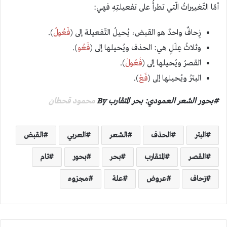
أمّا التّغييراتُ الّتي تطرأُ على تفعيلتِهِ فهي:
زِحافٌ واحدٌ هو القبض، يُحيلُ التّفعيلة إلى (
فَعُولُ
).
وثلاثُ عِلَلٍ هي: الحذف ويُحيلها إلى (
فَعُو
).
القصرُ ويُحيلها إلى (
فَعُولْ
).
البترُ ويُحيلها إلى (
فَعْ
).
#بحور الشعر العمودي: بحر المتقارب By
محمود قحطان
البتر
الحذف
الشعر
العربي
القبض
القصر
المتقارب
بحر
بحور
تام
زحاف
عروض
علة
مجزوء