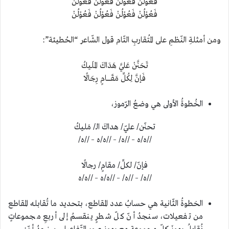
فَعُوْلُنْ فَعُوْلُنْ فَعُوْلُنْ فَعُوْلُنْ
فَعُوْلُنْ فَعُوْلُنْ فَعُوْلُنْ فَعُوْلُنْ
ومن أمثلةِ النّظمِ على المُتقاربِ التّام قول الشّاعر “
الحُطيئة
”:
تَحَنَّنْ عَليَّ هَدَاكَ المَليكُ
فَإنَّ لِكُلِّ مَقَـــــــامٍ رِجَالًا
الخُطوةُ الأولى هي وضعُ الرّموز،
تحنّن/ عليّ/ هداكَ الـ/ مَليكُ
//ه/ه – //ه/ – //ه/ه – //ه/
فإنّ/ لكلِّ/ مقامٍ/ رجالًا
//ه/ – //ه/ – //ه/ه – //ه/ه
الخطوةُ الثّانية هي حسابُ عدد المقاطع، بتحديد ما تُقابله المقاطع
من تفعيلات، سنجدُ أنّ كلّ شطرٍ ينقسمُ إلى أربعِ مجموعاتٍ