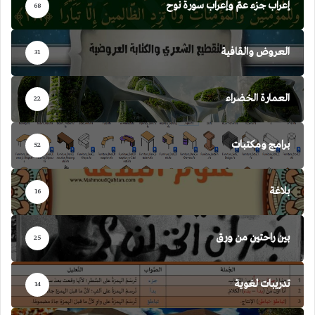
إعراب جزء عمّ وإعراب سورة نوح
68
العروض والقافية
31
العمارة الخضراء
22
برامج ومكتبات
52
بلاغة
16
بين راحتين من ورق
25
تدريبات لغوية
14