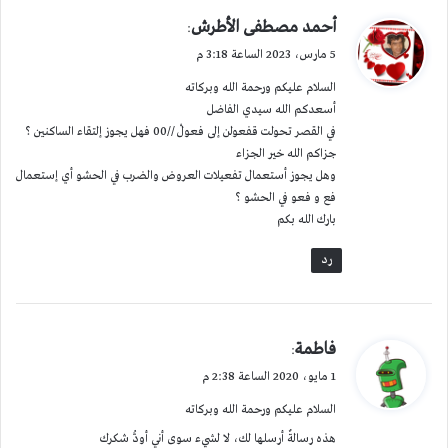
ي
أحمد مصطفى الأطرش
:
ق
5 مارس، 2023 الساعة 3:18 م
و
السلام عليكم ورحمة الله وبركاته
ل
أسعدكم الله سيدي الفاضل
في القصر تحولت قفعولن إلى فعولْ //00 فهل يجوز إلتقاء الساكنين ؟
جزاكم الله خير الجزاء
وهل يجوز أستعمال تفعيلات العروض والضرب في الحشو أي إستعمال
فع و فعو في الحشو ؟
بارك الله بكم
رد
ي
فاطمة
:
ق
1 مايو، 2020 الساعة 2:38 م
و
السلام عليكم ورحمة الله وبركاته
ل
هذه رسالةٌ أرسلها لك، لا لشيء سوى أني أودُّ شكرك