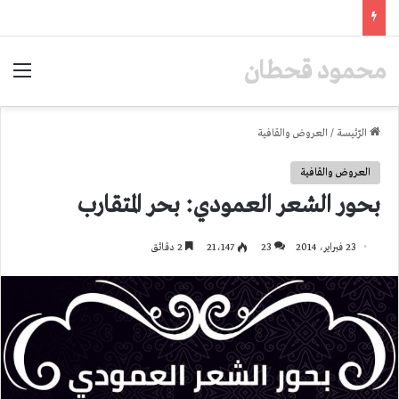
محمود قحطان
الق
الرّئيسة
/
العروض والقافية
العروض والقافية
بحور الشعر العمودي: بحر المتقارب
23 فبراير، 2014
23
21٬147
2 دقائق