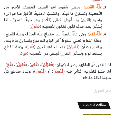
علّةُ القَصر:
وتعني سُقوطَ آخر السّبب الخفيف الأخيرِ من
التّفعيلة وتسكينَ ما قبلُه، والسّببُ الخفيفُ الأخيرُ هنا هو (لن)
وآخره (النّون) وبسقُوطِها تبقى (اللّام) وهو حرفٌ مُتحرّكٌ، لذا
يُسَكّنُ بعد حذف النّون فتكون التّفعيلة (
فَعُولْ
).
علّةُ البَتْر:
وهي علّةٌ ناتجةٌ من اجتماعِ علّة الحَذف وعلّة القطع،
وعلّة القطع تعني سقوطَ آخرِ الوتدِ المجموعِ وتسكينَ ما قبله.
وقد رأيتَ أن (
فَعُوْلُنْ
) بعد الحذفِ تكون (
فَعُو
)، وعندَ القطعِ
يسقطُ الواو
وتُسكّنُ (العَين)
فيبقى من التّفعيلة (
فَعْ
).
لذا؛ فعروضُ
المتقارب
وضربهُ يكونان: (
فَعُوْلُنْ
)، (
فَعُو
)، (
فَعُولْ
)، (
فَعْ
).
أمّا حشوُ
المتقارب
، فتأتي فيه (
فَعُوْلُنْ
) أو (
فَعُولْ
)، وعدد مقاطع كلٍّ
منهما ثلاثة مقاطع.
بحر الطويل
مقالات ذات صلة