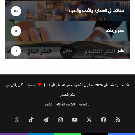
مقالات في العمارة والأدب والحياة
165
نحو وإملاء
35
نشر
4
© محمود قحطان 2026، حقوق النّشر محفوظة على المؤلّف |
يُسمحُ بالنّقل ولكن مع
ذكر المصدر
الرئيسية
السّيرة الذّاتيّة
المتجر
ملخص
فيسبوك
‫X
‫YouTube
انستقرام
تيلقرام
‫TikTok
واتساب
الموقع