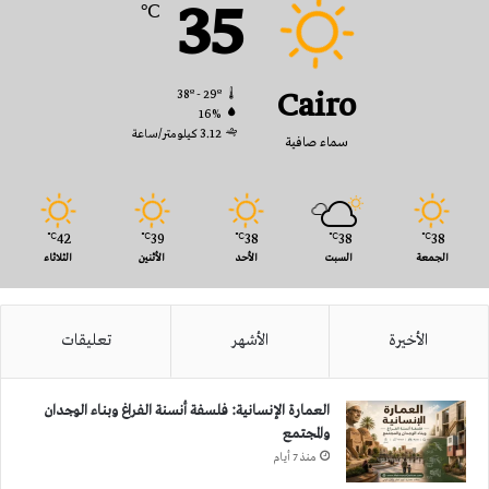
35
℃
Cairo
38º - 29º
16%
3.12 كيلومتر/ساعة
سماء صافية
42
39
38
38
38
℃
℃
℃
℃
℃
الجمعة
السبت
الأحد
الأثنين
الثلاثاء
الأخيرة
الأشهر
تعليقات
العمارة الإنسانية: فلسفة أنسنة الفراغ وبناء الوجدان
والمجتمع
منذ 7 أيام