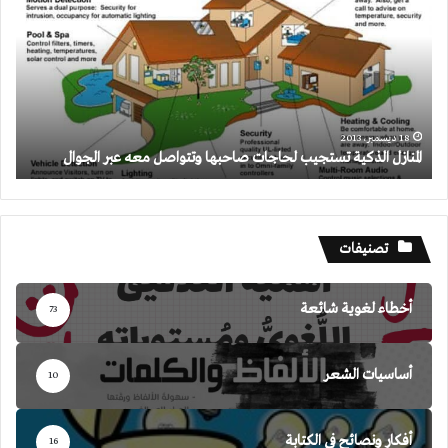
تستجيب
لحاجات
صاحبها
وتتواصل
معه
عبر
الجوال
18 ديسمبر، 2013
المنازل الذكية تستجيب لحاجات صاحبها وتتواصل معه عبر الجوال
تصنيفات
أخطاء لغوية شائعة
73
أساسيات الشعر
10
أفكار ونصائح في الكتابة
16