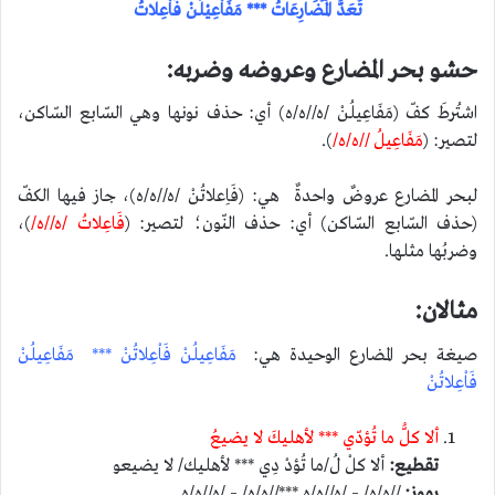
تُعَدُّ الْمُضَارِعَاتُ *** مَفَاْعِيْلُنْ فَاْعِلاتُ
حشو بحر المضارع وعروضه وضربه:
اشتُرطَ كفّ (مَفَاعِيلُنْ /ه//ه/ه) أي: حذف نونها وهي السّابع السّاكن،
لتصير: (
مَفَاعِيلُ //ه/ه/
).
لبحر المضارع عروضٌ واحدةٌ هي: (فَاِعلاتُنْ /ه//ه/ه)، جاز فيها الكفّ
(حذف السّابع السّاكن) أي: حذف النّون؛ لتصير: (
فَاعِلاتُ /ه//ه/
)،
وضربُها مثلها.
مثالان:
صيغة بحر المضارع الوحيدة هي:
مَفَاعِيلُنْ فَاْعِلاتُنْ *** مَفَاعِيلُنْ
فَاْعِلاتُنْ
ألا كلُّ ما تُؤدّي *** لأهليكَ لا يضيعُ
تقطيع:
ألا كلْ لُ/ما تُؤدْ دِي *** لأهليك/ لا يضيعو
رموز:
//ه/ه/ – /ه//ه/ه ***//ه/ه/ – /ه//ه/ه