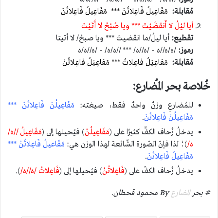
مُقابلة:
مَفَاعِيلُ فَاعِلاتُنْ *** مَفَاعِيلُ فَاعِلاتُنْ
أيا ليْلُ لا اٌنقضَيْتَ *** ويـا صُبْحُ لا أَتَـيْتَ
تقطيع:
أيا ليلُ/ما انقضيتَ *** ويا صبحُ/ لا أتيتا
رموز:
/ه/ه//ه – /ه//ه/ *** //ه/ه/ – /ه//ه/ه
مُقابلة:
مَفاعِـيْلُ فاعِـلاتُ *** مَفاعِـيْلُ فاعِـلاتُنْ
خُلاصة بحر المُضارع:
للمُضارعِ وزنٌ واحدٌ فقط، صيغته:
مَفَاعِيلُنْ فَاعِلاتُنْ ***
مَفَاعِيلُنْ فَاعِلاتُنْ
.
يدخلُ زُحاف الكفِّ كثيرًا على (
مَفَاعِيلُنْ
) فيُحيلها إلى (
مَفَاعِيلُ //ه/
ه/
)؛ لذا فإنّ الصّورة الشّائعة لهذا الوزن هي:
مَفَاعيلُ فَاعِلاتُنْ ***
مَفَاعِيلُ فَاعِلاتُنْ
.
يدخلُ زُحاف الكفّ على (
فَاعِلاتُنْ
) فيُحيلها إلى (
فَاعِلاتُ /ه//ه/
).
# بحر
المضارع
By محمود قحطان.