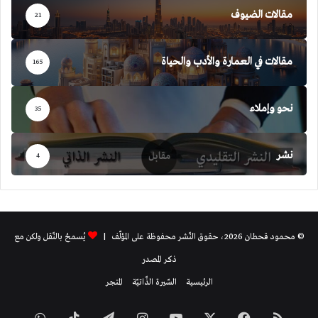
مقالات الضيوف
21
مقالات في العمارة والأدب والحياة
165
نحو وإملاء
35
نشر
4
© محمود قحطان 2026، حقوق النّشر محفوظة على المؤلّف |
يُسمحُ بالنّقل ولكن مع
ذكر المصدر
الرئيسية
السّيرة الذّاتيّة
المتجر
ملخص
فيسبوك
‫X
‫YouTube
انستقرام
تيلقرام
‫TikTok
واتساب