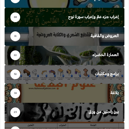
إعراب جزء عمّ وإعراب سورة نوح
68
العروض والقافية
31
العمارة الخضراء
22
برامج ومكتبات
52
بلاغة
16
بين راحتين من ورق
25