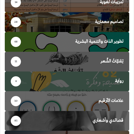
تدريبات لغوية
14
تصاميم معمارية
28
تطوير الذات والتنمية البشرية
68
تِقنيَّاتُ الشِّعر
11
رواية
6
علامات التّرقيم
10
قصائدي وأشعاري
81