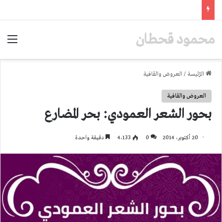
محمود قحطان
الق
الرّئيسة
/
العروض والقافية
العروض والقافية
بحور الشعر العمودي: بحر المضارع
20 أكتوبر، 2014
0
4٬133
دقيقة واحدة