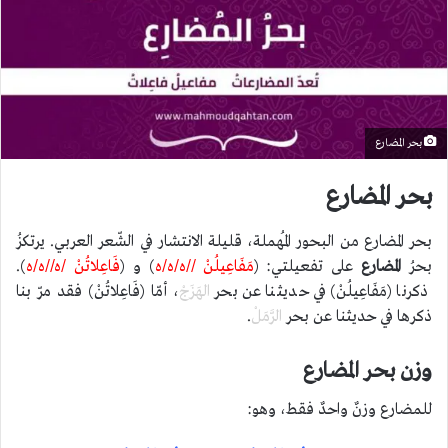
بحر المضارع
بحر المضارع
بحر المضارع من البحور المُهملة، قليلة الانتشار في الشّعر العربي. يرتكزُ
بحرُ
المضارع
على تفعيلتي: (
مَفَاعِيلُنْ //ه/ه/ه
) و (
فَاعِلاتُنْ /ه//ه/ه
).
ذكرنا (مَفَاعِيلُنْ) في حديثنا عن بحر
الهَزَجْ
، أمّا (فَاعِلاتُنْ) فقد مرّ بنا
ذكرها في حديثنا عن بحر
الرَّمَلْ
.
وزن بحر المضارع
للمضارع وزنٌ واحدٌ فقط، وهو: