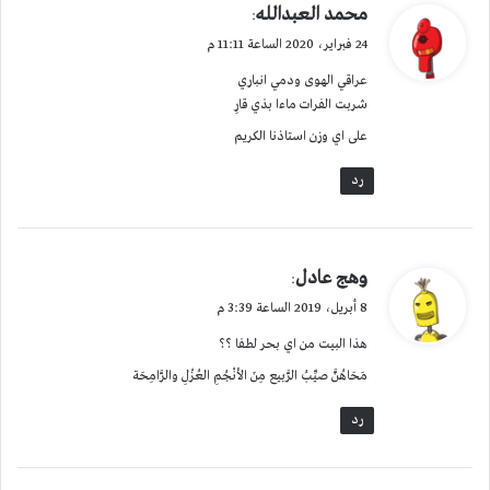
ي
محمد العبدالله
:
ق
24 فبراير، 2020 الساعة 11:11 م
و
عراقي الهوى ودمي انباري
ل
شربت الفرات ماءا بذي قارِ
على اي وزن استاذنا الكريم
رد
ي
وهج عادل
:
ق
8 أبريل، 2019 الساعة 3:39 م
و
هذا البيت من اي بحر لطفا ؟؟
ل
مَحَاهُنَّ صيِّبُ الرَّبيع مِنَ الأنْجُمِ العُزْلِ والرَّامِحَة
رد