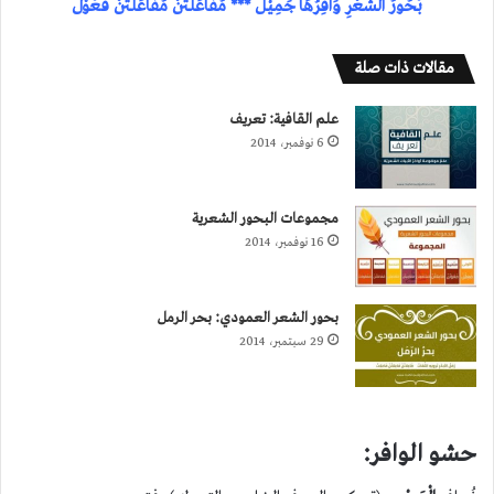
بُحُورُ الشِّعْرِ وَافِرُهَا جَمِيْلُ *** مُفَاْعَلَتُنْ مُفَاْعَلَتُنْ فَعُوْلُ
مقالات ذات صلة
علم القافية: تعريف
6 نوفمبر، 2014
مجموعات البحور الشعرية
16 نوفمبر، 2014
بحور الشعر العمودي: بحر الرمل
29 سبتمبر، 2014
حشو الوافر: