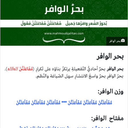
بحر الوافر
بحر الوافر
بحر الوافر
بحرٌ أحاديُّ التّفعيلةِ يرتكزُ بناؤه على تَكرارِ (
مُفَاعَلَتُنْ //ه///ه
).
بحرُ الوافرِ بحرٌ واسعُ الانتشارِ سهل الصّياغة والنّظم.
وزن الوافر:
مُفَاْعَلَتُنْ مُفَاْعَلَتُنْ مُفَاْعَلَتُنْ *** مُفَاْعَلَتُنْ مُفَاْعَلَتُنْ مُفَاْعَلَتُنْ
مفتاح الوافر: