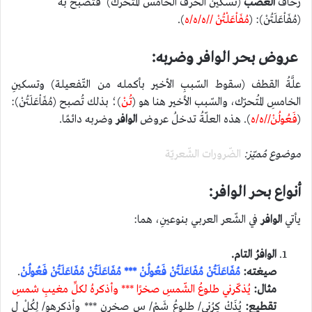
زُحاف
الْعَصْب
(تسكين الحرف الخامس المتحرك) فتصبح به
(مُفَاْعَلَتُنْ): (
مُفَاْعَلْتُنْ //ه/ه/ه
).
عروض بحر الوافر وضربه:
علَّةُ القطف (سقوط السّببِ الأخير بأكمله من التّفعيلة) وتسكينِ
الخامسِ المُتحرّك، والسّبب الأخير هنا هو (
تُنْ
)؛ بذلك تُصبح (مُفَاْعَلَتُنْ):
(
فَعُولُنْ//ه/ه
). هذه العلّةُ تدخلُ عروض
الوافر
وضربه دائمًا.
موضوع مُميّز:
الضّرورات الشّعريّة
أنواع بحر الوافر:
يأتي
الوافر
في الشّعر العربي بنوعينِ، هما:
الوافرُ التام.
صيغته:
مُفَاعَلَتُنْ مُفَاعَلَتُنْ فَعُولُنْ *** مُفَاعَلَتُنْ مُفَاعَلَتُنْ فَعُولُنْ
.
مثال:
يُذكّرني طلوعُ الشّمسِ صخرًا *** وأذكرهُ لكلِّ مغيبِ شمسِ
تقطيع:
يُذَكْ كِرُني/ طلوعُ شَمْ/ سِ صخرن *** وأذكرهو/ لِكُلْ لِ