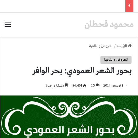
محمود قحطان
الق
الرّئيسة
/
العروض والقافية
العروض والقافية
بحور الشعر العمودي: بحر الوافر
1 نوفمبر، 2014
16
34٬474
دقيقة واحدة