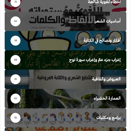
أخطاء لغوية شائعة
73
أساسيات الشعر
10
أفكار ونصائح في الكتابة
16
إعراب جزء عمّ وإعراب سورة نوح
68
العروض والقافية
31
العمارة الخضراء
22
برامج ومكتبات
52