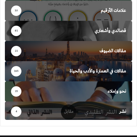
علامات التّرقيم
10
قصائدي وأشعاري
81
مقالات الضيوف
21
مقالات في العمارة والأدب والحياة
165
نحو وإملاء
35
نشر
4