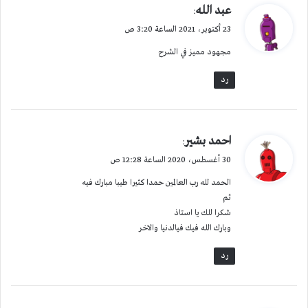
ي
عبد الله
:
ق
23 أكتوبر، 2021 الساعة 3:20 ص
و
مجهود مميز في الشرح
ل
رد
ي
احمد بشير
:
ق
30 أغسطس، 2020 الساعة 12:28 ص
و
الحمد لله رب العالمين حمدا كثيرا طيبا مبارك فيه
ل
ثم
شكرا للك يا استاذ
وبارك الله فيك فيالدنيا والاخر
رد