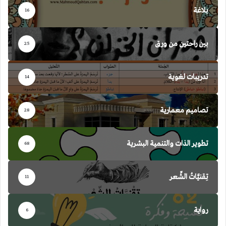
بلاغة
16
بين راحتين من ورق
25
تدريبات لغوية
14
تصاميم معمارية
28
تطوير الذات والتنمية البشرية
68
تِقنيَّاتُ الشِّعر
11
رواية
6