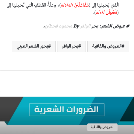
الّذي يُحيلها إلى (
مُفَاعَلْتُنْ //ه/ه/ه
)، وعلّةُ القطفِ الّتي تُحيلها إلى
(
فَعُولُنْ //ه/ه
).
# عروض الشعر: بحر
الوافر
By
محمود قحطان
،
العروض والقافية
بحر الوافر
بحور الشعر العربي
العروض والقافية