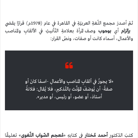
ثمّ أصدرَ مجمع اللّغةِ العربيّةِ في القاهرة في عام (1978م) قرارًا يقضي
بإلزام
أي
بوجوب
وصف المرأة بعلامةِ التّأنيثِ في الألقابِ والمناصب
والأعمال، أسماء كانت أو صفات، ونصّ القرار:
«لا يجوزُ في ألقابِ المناصبِ والأعمالِ –اسمًا كانَ أو
صفةً- أن يُوصَفَ المؤنَّث بالتّذكيرِ، فلا يُقال: فلانةُ
أستاذ، أو عضو، أو رئيس، أو مدير».
كتبَ الدّكتور
أحمد مُختار
في كتابهِ «
مُعجم الصّواب اللّغوي
» تعليقًا