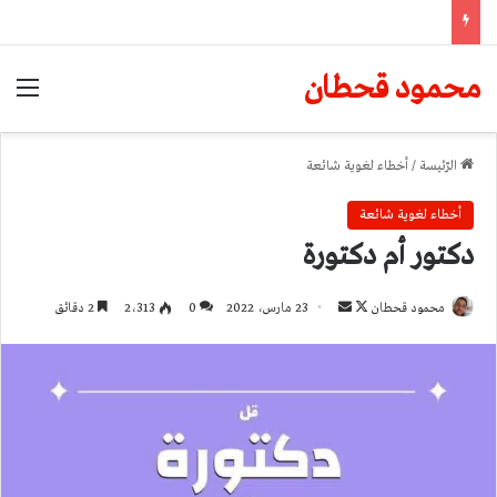
محمود قحطان
الق
الرّئيسة
/
أخطاء لغوية شائعة
أخطاء لغوية شائعة
دكتور أم دكتورة
تابع
أرسل
محمود قحطان
23 مارس، 2022
0
2٬313
2 دقائق
على
بريدا
X
إلكترونيا