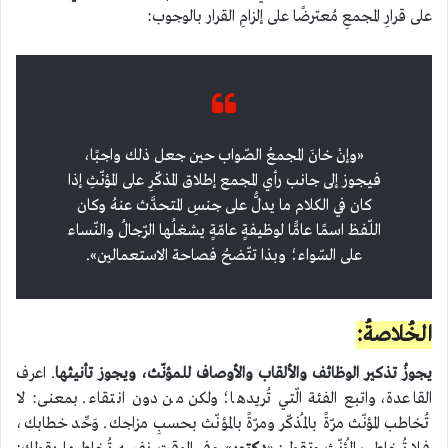
على قرارِ المجمعِ مُعترضًا على إلزامِ القرار بالوجوب:
«وإنْ خانَ المجمعُ الصّواب حين جعل ذلك واجبًا،
فيجوز إلى جانب رأي المجمع إطلاق المذكّرِ على المؤنّثِ إذا
كان في الكلام ما يدلُّ على جنسِ المتحدَّث عنهُ وكان
اللّفظ اسمًا عامًّا لوظيفةٍ عامّةٍ يشغلُها الرّجالُ والنّساء
على السّواء؛ وبذا تتّضحُ فصاحة الاستعمالين».
الخُلاصةُ:
يجوزُ تذكير الوظائف والألقاب والأوصاف للمؤنّث، ويجوز تأنيثها
. اعرف
القاعدة، واتبع الفئة الّتي تُريدها؛ ولكن من دون انتقاء. بمعنى: لا
تُخاطب المؤنّث مرّةً بالمُذكّر ومرّةً بالمؤنّث بحسبِ مزاجك. وَحِّد خطابك،