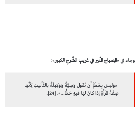
وجاء في «
المِصباح المُنير في غريبِ الشَّرحِ الكبير
»:
«وَليسَ بِخَطَأٍ أَن تَقولَ وَصِيَّةٌ وَوَكِيلَةٌ بالتَّأْنيثِ لِأَنَّهَا
صِفَةُ المَرأَةِ إذا كانَ لهَا فيهِ حَظٌّ…». [24].