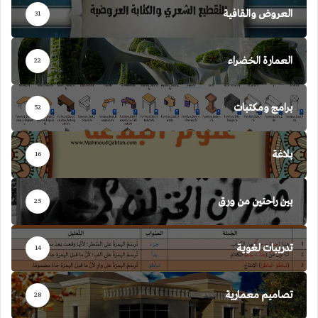
العروض والقافية
31
العمارة الخضراء
22
برامج ومكتبات
52
بلاغة
16
بين راحتين من ورق
25
تدريبات لغوية
14
تصاميم معمارية
28