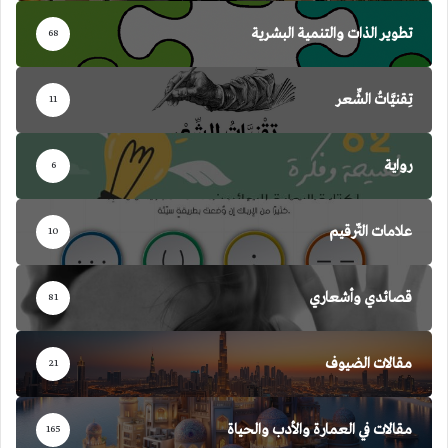
تطوير الذات والتنمية البشرية
68
تِقنيَّاتُ الشِّعر
11
رواية
6
علامات التّرقيم
10
قصائدي وأشعاري
81
مقالات الضيوف
21
مقالات في العمارة والأدب والحياة
165