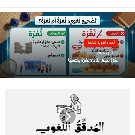
الويب
أخطاء لغوية شائعة
29 مايو، 2026
ثُغْرَة بضمّ الثاء لا ثَغْرَة بفتحها
المدقق
اللغوي