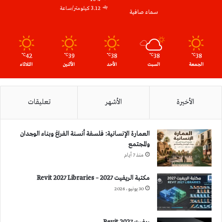
3.12 كيلومتر/ساعة
سماء صافية
42
39
38
38
38
℃
℃
℃
℃
℃
الجمعة
السبت
الأحد
الأثنين
الثلاثاء
الأخيرة
الأشهر
تعليقات
العمارة الإنسانية: فلسفة أنسنة الفراغ وبناء الوجدان
والمجتمع
منذ 7 أيام
مكتبة الريفيت 2027 – Revit 2027 Libraries
30 يونيو، 2026