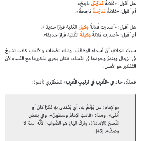
هل أقول: «فُلانةُ
مُدرِّسٌ
ناجحٌ».
أم أقول: «فلانةُ
مُدرِّسةٌ
ناجحةٌ».
هل أقول: «أصدرت فُلانةُ
وكيل
الكُليّة قرارًا جديدًا».
أم أقول: «أصدرت فلانةُ
وكيلةُ
الكُليّة قرارًا جديدًا».
سببُ الخِلافِ أنّ أسماء الوظائفِ، وتلك الصِّفات والألقاب كانت تشيعُ
في الرّجال ويندرُ وجودها في النّساء، فكان يَجري تذكيرها معَ النّساءِ لأنّ
التّذكير هو الأصل.
فمثلًا، جاء في «
المُغرِب في ترتيبِ المُعرِب
» للمُطَرِّزي (أمم):
«والإمام: من يُؤتَمُّ به، أي يُقتدى بهِ ذكَرًا كانَ أو
أُنثى»، ومنهُ: «قامتِ الإمامُ وسطهنّ»، وفي بعضِ
النّسخ (الإمامة)، وتركُ الهاءِ هو الصَّواب؛ لأنَّه اسمٌ لا
وصفٌ». [45].