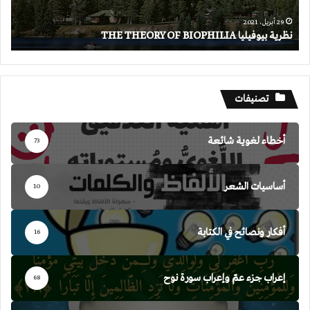
29 أبريل، 2021
نظرية بيوفيليا THE THEORY OF BIOPHILIA
تصنيفات
أخطاء لغوية شائعة
73
أساسيات الشعر
10
أفكار ونصائح في الكتابة
16
إعراب جزء عمّ وإعراب سورة نوح
68