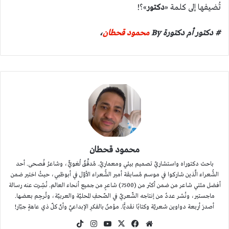
تُضيفها إلى كلمة «
دكتور
»؟!
# دكتور أم دكتورة By
محمود قحطان
،
محمود قحطان
باحث دكتوراه واستشاريّ تصميم بيئي ومعماريّ. مُدقِّقٌ لُغويٌّ، وشاعرُ فُصحى. أحد
الشُّعراء الَّذين شاركوا في موسم مُسابقة أمير الشُّعراء الأوّل في أبوظبي، حيثُ اختير ضمن
أفضل مئتي شاعر من ضمن أكثر من (7500) شاعرٍ من جميع أنحاء العالم. نُشِرت عنه رسالة
ماجستير، ونُشر عددٌ من إنتاجه الشّعريّ في الصّحفِ المحليّة والعربيّة، وتُرجِم بعضها.
أصدرَ أربعة دواوين شعريّة وكتابًا نقديًّا. مؤمنٌ بالفكرِ الإبداعيّ وأنّ كلّ ذي عاهةٍ جبّار!
موقع
‫X
فيسبوك
‫YouTube
انستقرام
‫TikTok