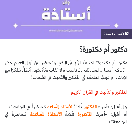
دكتور أم دكتورة
دكتور أم دكتورة؟
دكتور أم دكتورة؟ اختلفَ الرّأي في الماضي والحاضر بينَ أهلِ العِلمِ حول
تذكير أسماء الوظائف والمناصب والألقاب وتأنيثها. أتظلُّ مُذكّرًا معَ
الإناث، أم تجبُ المُطابقة في التّذكير والتّأنيث في الصِّفات؟
التذكير والتأنيث في القرآن الكريم
هل أقول: «أجرتْ
الدّكتور
فُلانةُ
الأستاذ المُساعد
مُحاضرةً في الجامعة».
أم أقول: «أجرتْ
الدّكتورة
فُلانةُ
الأستاذة المُساعدة
مُحاضرةً في
الجامعة؟».