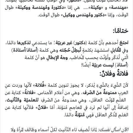
فلا تُخاطب المُؤنّث وتقول: «
دكتور
» وفي الوقتِ نفسه تُخاطبها بقولك:
«
مهندسة
» و «
وكيلة
»…. هي إمّا «
دكتورة ومُهندسة ووكيلة
» طوال
الوقت، وإمّا «
دكتور ومُهندس ووكيل
» طوال الوقت.
ختامًا:
احتجّ
أحدهم بأنّ كلمة (
دكتور
)
غير عربيّة
؛ ما يستدعي
تذكيرها
دائمًا،
وفي
المُقابلِ
استشهدَ بكلمةٍ
تُبطِلُ حُجّته
وهي كلمة (
أستاذ
/
أستاذة
)
الّتي تُذكّر وتُؤنّث بحسب المُخاطب.
وجهُ الإبطالِ
هو أنّ كلمة
(
أستاذ
)
ليست عربيّة
أيضًا!
فلانةُ وفلانٌ:
لأنّ الشّيءَ بالشّيءِ يُذكر، لا يجوز تنوين كلمة «
فُلانة
» لأنّها وردت عنِ
العربِ
ممنوعةٌ منَ الصّرف
، وهي من أعلام الأجناس. «
فلانةُ
» كناية عن
العَلَمِ المؤنّث العاقل، وهي ممنوعةٌ منَ الصّرفِ
للعلميّة والتّأنيث
،
إضافةً إلى أنّها لم ترد في المعاجمِ مُنوّنة. أمّا «
فلانٌ
» فلأنّها كناية عن
العَلمِ المُذكّرِ العاقل فهي
مُنوّنةٌ
دائمًا.
الآن اسأل نفسك:
لماذا تُضيف تاء التّأنيث لكلّ أسماء وظائف المرأة ولا