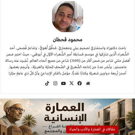
محمود قحطان
باحث دكتوراه واستشاريّ تصميم بيئي ومعماريّ. مُدقِّقٌ لُغويٌّ، وشاعرُ فُصحى. أحد
الشُّعراء الَّذين شاركوا في موسم مُسابقة أمير الشُّعراء الأوّل في أبوظبي، حيثُ اختير ضمن
أفضل مئتي شاعر من ضمن أكثر من (7500) شاعرٍ من جميع أنحاء العالم. نُشِرت عنه رسالة
ماجستير، ونُشر عددٌ من إنتاجه الشّعريّ في الصّحفِ المحليّة والعربيّة، وتُرجِم بعضها.
أصدرَ أربعة دواوين شعريّة وكتابًا نقديًّا. مؤمنٌ بالفكرِ الإبداعيّ وأنّ كلّ ذي عاهةٍ جبّار!
موقع
‫X
فيسبوك
‫YouTube
انستقرام
‫TikTok
الويب
مقالات في العمارة والأدب والحياة