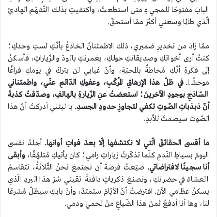
البابَ مفتوحًا للمجيءِ متى استطعتُ، واكتفيتِ بذلك التّفهّمِ الهادئِ
الّذي طالما وسعني أكثرَ ممّا أستحقّ.
ممّا زادَ من تخديرِ ضميري، ذلك الاطمئنانُ الخادعُ بأنّكِ لستِ وحدكِ؛
كنتُ أرى أخواتكِ وصديقاتكِ حولكِ، يغمرنكِ بالودّ والزّياراتِ، فأسكنُ
إلى فكرةِ أنّكِ مُحاطةٌ بالمحبّةِ، وأنّ غيابي لن يتركَ في يومكِ فراغًا
موحشًا.
في ظلّ هذا الإرهاقِ المُركّبِ، وعفوكِ الدّائمِ عنّي، واطمئناني
السّاذجِ بوجودِ الآخرينَ؛ استعضتُ عنِ الزّيارةِ بالهاتفِ، وصدّقتُ كذبةَ
أنّ ذبذباتِ الصّوتِ تكفي لتجاوزِ حدودِ الجسدِ.
يا ليتني أدركتُ أنّ هذا
الصّوتَ سيصمتُ للأبدِ.
ما أقسى الحقائقَ الّتي لا نكتشفها إلّا بعدَ فواتِ أوانها.
أجلدُ نفسي
اليومَ بسياطِ النّدمِ كلّما تذكّرتُ زياراتِ رامي؛ كان يأتيكِ مُتلهّفًا،
وأبقى
أنا سجينًا لافتراضاتي.
ضيّعتُ فرصةَ أن نجتمعَ نحنُ الثّلاثةُ، نتقاسمُ
العشاءَ في حضرتكِ، ونصنعَ ذكرياتٍ دافئةً تقيني شرّ هذا البردِ الّذي
يسكنُ عظامي الآنَ. افترضتُ أنّ الأيّامَ ستمتدّ، وأنّ بابكِ سيظلّ مُشرعًا
لنا، وها أنا أدفعُ ثمنَ هذا الضّياعِ منْ لحمي ودمي.