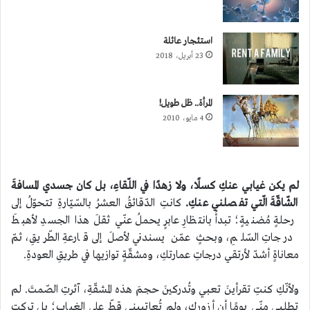
استئجار عائلة
23 أبريل، 2018
المرأة.. ظل طويل!
4 مايو، 2010
لم يكن غيابي عنكِ كسلًا، ولا زهدًا في اللّقاءِ، بل كان جسدي المسافةَ
الشّاقّةَ الّتي تفصلني عنكِ.
كانتِ الدّقائقُ العشرُ بالسّيّارةِ تتحوّلُ إلى
رحلةٍ مُضنيةٍ؛ تبدأُ بانتظارِ عابرٍ يحملُ عنّي ثقلَ هذا الجسدِ لأهبطَ
درجاتِ السّلمِ، وبحثٍ عمّن يسندني لأصلَ إلى قارعةِ الطّريقِ، ثمّ
معاناةٍ أشدّ لأرتقي درجاتِ عمارتكِ، ومشقّةٍ توازيها في طريقِ العودةِ.
ولأنّكِ كنتِ تقرأينَ تعبي وتُدركينَ حجمَ هذه المشقّةِ، آثرتِ الصّمتَ. لم
تطلبي منّي يومًا أن أزوركِ، ولم تُعاتبيني قطّ على الغيابِ؛ بل تركتِ