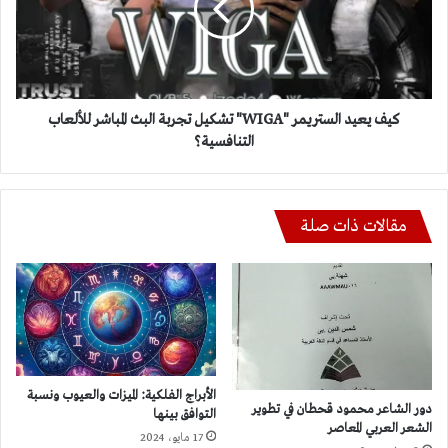
تشكيل
تجربة
البث
المباشر
للألعاب
التنافسية؟
كيف يعيد الستريمر "WIGA" تشكيل تجربة البث المباشر للألعاب
التنافسية؟
مقالات ذات صلة
الأبراج الفلكية: الميزات والعيوب ونسبة
دور الشاعر محمود قحطان في تطوير
التوافق بينها
الشعر العربي المعاصر
17 مايو، 2024