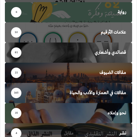
رواية
6
علامات التّرقيم
10
قصائدي وأشعاري
81
مقالات الضيوف
21
مقالات في العمارة والأدب والحياة
165
نحو وإملاء
35
نشر
4