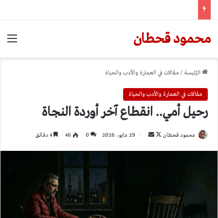
محمود قحطان
الق
الرّئيسة
/
مقالات في العمارة والأدب والحياة
مقالات في العمارة والأدب والحياة
رحيل أمي.. انقطاع آخر أوردة النجاة
تابع
أرسل
محمود قحطان
29 مايو، 2026
0
46
4 دقائق
على
بريدا
X
إلكترونيا