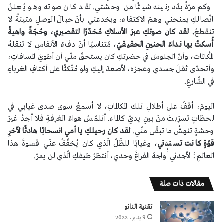
وكم مرّةً بدّد رنينه شيئًا من وحشتي. لقد كان صوته وهو يُعلنُ
اتّصالكِ يمنحني وهمَ الاكتفاء، ويخدعني بأنّ حبالَ الوصلِ متينةٌ لا
تنقطعُ
. لقد كان صوتكِ عبرَ الأسلاكِ مُخدّرًا لتقصيري، وحُجّةً واهيةً
أُسكتُ بها نداءَ الحنينِ الحقيقيّ
، مُتناسيًا أنّ دفءَ الأنفاسِ لا تنقلهُ
المُكالمات، وأنّ الجلوسَ في حضرتكِ كان يستحقّ منّي أن أطويَ المسافاتِ،
وأتحدّى ثقلَ جسدي وعجزه، لأصعدَ إليكِ ولو مُتّكئًا على أكتافِ الغرباءِ
في الشّارعِ.
اليومَ، أقفُ على أطلالِ تلك المكالماتِ، لا أسمعُ سوى صدى غيابي في
لحظاتٍ تسرّبتْ منْ بينِ يديّ كالماءِ. أتلمّسُ هواءَ الغرفةِ فلا أجدُ غيرَ
وحشةٍ تنهشُ ما تبقّى منّي.
لقد كان رحيلكِ يا أمي انسحابًا هادئًا لآخرِ
قوّةٍ كانت تسندني
، وغيابًا للظّلّ الّذي كان يُخفّفُ عنّي قسوةَ هذا
العالمِ؛ لأجدني أُواجهُ الفراغَ وحدي، أنتظرُ طيفكِ الّذي لن يمرّ.
مقالات ذات صلة
تقنية النانو
9 يناير، 2022