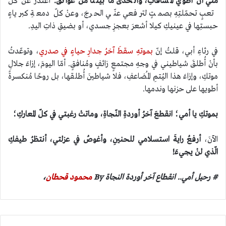
منّي أنْ أطويَ المسافاتِ، وأتحدّى ما بيننا منْ عوائقَ.
أعتذرُ عنْ كلّ
تعبٍ تحمّلتِهِ بصمتٍ لترفعي عنّي الحرجَ، وعنْ كلّ دمعةِ كبرياءٍ
حبستِها في عينيكِ كيلا أشعرَ بعجزِ جسدي، أو بضيقِ ذاتِ اليدِ.
في رثاءِ أبي، قلتُ إنّ
بموتهِ سقطَ آخرُ جدارِ حياءٍ في صدري
، وتوعّدتُ
بأنْ أُطلقَ شياطيني في وجهِ مجتمعٍ زائفٍ ومُنافقٍ. أمّا اليومَ، إزاءَ جلالِ
موتكِ، وإزاءَ هذا اليُتمِ المُضاعفِ، فلا شياطينَ أُطلقها، بل روحًا مُنكسرةً
أطويها على حزنها وندمها.
بموتكِ يا أمي؛ انقطعَ آخرُ أوردةِ النّجاةِ، وماتتْ رغبتي في كلّ المعاركِ؛
الآنَ،
أرفعُ رايةَ استسلامي للحنينِ، وأغوصُ في عزلتي، أنتظرُ طيفكِ
الّذي لنْ يجيءَ!
# رحيل أمي.. انقطاع آخر أوردة النجاة By
محمود قحطان
،