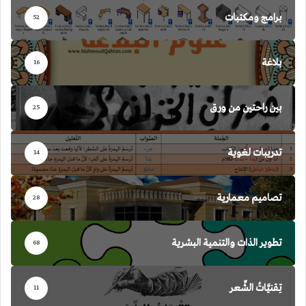
برامج ومكتبات
52
بلاغة
16
بين راحتين من ورق
25
تدريبات لغوية
14
تصاميم معمارية
28
تطوير الذات والتنمية البشرية
68
تِقنيَّاتُ الشِّعر
11