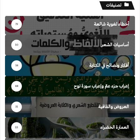
تصنيفات
أخطاء لغوية شائعة
73
أساسيات الشعر
10
أفكار ونصائح في الكتابة
16
إعراب جزء عمّ وإعراب سورة نوح
68
العروض والقافية
31
العمارة الخضراء
22