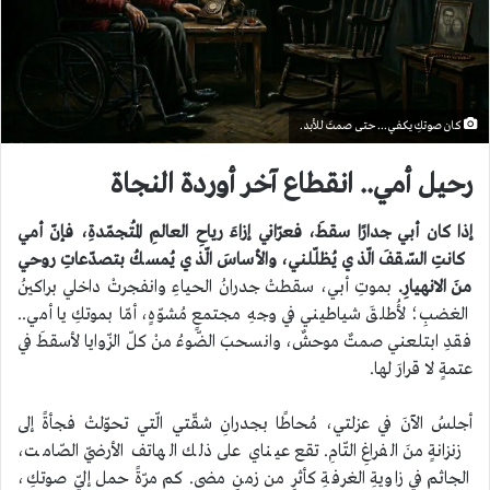
كان صوتكِ يكفي... حتى صمتَ للأبد.
رحيل أمي.. انقطاع آخر أوردة النجاة
إذا كان أبي جدارًا سقطَ، فعرّاني إزاءَ رياحِ العالمِ المُتجمّدةِ،
فإنّ أمي
كانتِ السّقفَ الّذي يُظلّلني، والأساسَ الّذي يُمسكُ بتصدّعاتِ روحي
منَ الانهيارِ.
بموتِ أبي، سقطتْ جدرانُ الحياءِ وانفجرتْ داخلي براكينُ
الغضبِ؛ لأُطلقَ شياطيني في وجهِ مجتمعٍ مُشوّهٍ، أمّا بموتكِ يا أمي..
فقدِ ابتلعني صمتٌ موحشٌ، وانسحبَ الضّوءُ منْ كلّ الزّوايا لأسقطَ في
عتمةٍ لا قرارَ لها.
أجلسُ الآنَ في عزلتي، مُحاطًا بجدرانِ شقّتي الّتي تحوّلتْ فجأةً إلى
زنزانةٍ منَ الفراغِ التّامِ. تقع عيناي على ذلك الهاتف الأرضيّ الصّامت،
الجاثم في زاويةِ الغرفةِ كأثرٍ من زمنٍ مضى. كم مرّةً حمل إليّ صوتكِ،