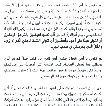
لم تكوني يا أمي أمًّا عاديّةً فحسب، بل كنتِ مدرسةً في التّعفّفِ
والكبرياءِ. أذكرُ جيّدًا كيف كنتِ تُؤثرينني على نفسكِ، تمدّينَ لي يدَ
العونِ وتدّعينَ بصلابةٍ أنّكِ في غنى عن كلّ شيءٍ. غفلتُ بجهلٍ عنْ
كيفَ كنتِ تُدبّرينَ أموركِ، وكيف كنتِ تتجاوزينَ احتياجاتكِ الخاصّةَ
لتمنحيني أسبابَ البقاءِ. كنتُ أظنّ منْ فرطِ استغنائكِ وكبريائكِ أنّكِ لا
تحتاجينني، ولم أدركْ إلّا مُتأخّرًا أنّكِ
كنتِ تفيضينَ بالكرامةِ، ترفضينَ
أن تكوني عبئًا على أحدٍ، وتُفضّلينَ أن تكوني السّندَ الخفيّ الّذي لا يُرى،
والظّلّ الّذي يحرسني في صمتٍ نبيلٍ.
لم تكوني يا أمي مُجرّدَ حِضنٍ آوي إليهِ، بل كنتِ حبلَ الوريدِ الّذي
يربطني بما يُسمّى العائلةَ.
كنتِ الغيمةَ الّتي أمطرتْ على جفافهمْ،
واليدَ الّتي مهّدتْ دروبهمْ حينَ ضاقتْ بهمُ السّبلُ؛ سترتِ عجزهمْ،
وأغدقتِ منْ فيضِ كرمكِ دونَ انتظارِ مقابلٍ.
لكنْ ما إنْ أغمضتِ عينيكِ حتّى انفرطَ العقدُ، وانقطعتِ الخيوطُ الّتي
كنتِ تُمسكينها بصبركِ وحكمتكِ. تراجعتِ الوجوهُ الّتي طالما احتمتْ
بظلّكِ، وخفّتِ الأصواتُ الّتي كانتْ تملأُ المكانَ منْ حولكِ؛ عندئذٍ أدركتُ