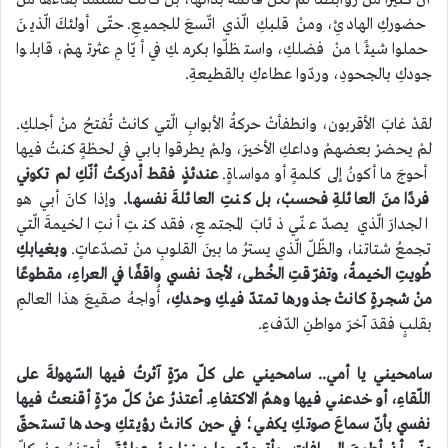
أنّ كثيرًا منْ روابطنا لمْ تكنْ قائمةً بذاتها، بلْ كانتْ تستمدّ بقاءها منْ
حضوركِ الهادئِ، ومنْ قلبكِ الّذي اتّسعَ للجميعِ. حتّى أولئكَ الّذينَ
حملوا شيئًا منْ فضلكِ، واستظلّوا بكرمكِ في أيّامِ عثرتهمْ، قابلوا
جودكِ بالجحودِ، وردّوا عطاءكِ بالقطيعةِ.
لقدْ غابَ الأقربون، وانطفأتْ حركةُ الأبوابِ الّتي كانتْ تُفتحُ منْ أجلكِ.
لمْ يحضرْ بعضهمْ وداعكِ الأخيرَ، ولمْ يطرقوا بابي في لحظةٍ كنتُ فيها
أحوجَ ما أكونُ إلى كلمةٍ أو مواساةٍ.
عندئذٍ فقط أدركتُ أنّكِ لم تكوني
فردًا منَ العائلةِ فحسبْ، بل كنتِ العائلةَ نفسها.
وإذا كانَ أبي هو
الجدارَ الّذي يصدّ عنّي ذئابَ المجتمعِ، فقد كنتِ أنتِ الخيمةَ الّتي
تجمعُ شتاتنا، والظّلّ الّذي يسترُ ما بينَ القلوبِ منْ تصدّعاتٍ.
وبغيابكِ
طُويتِ الخيمةُ، وتفرّقتِ الخُطى، لأجدَ نفسي واقفًا في العراءِ، مقطوعًا
منْ شجرةٍ كانتْ جذورها تمتدّ فيكِ وحدكِ،
أُواجهُ صقيعَ هذا العالمِ
بقلبٍ فقدَ آخرَ مواطنِ الدّفءِ.
سامحيني يا أمي.. سامحيني على كلّ مرّةٍ آثرتُ فيها السّهولةَ على
اللّقاءِ، أو خدعني فيها وهمُ الاكتفاءِ. أعتذرُ عنْ كلّ مرّةٍ أقنعتُ فيها
نفسي بأنّ سماعَ صوتكِ يكفي؛ في حين كانتْ رؤيتكِ وحدها تستحقّ