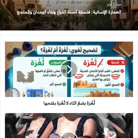
منذ 7 أيام
العمارة الإنسانية: فلسفة أنسنة الفراغ وبناء الوجدان والمجتمع
ثُغْرَة
بضمّ
الثاء
لا
ثَغْرَة
بفتحها
ثُغْرَة بضمّ الثاء لا ثَغْرَة بفتحها
كيف
يعيد
الستريمر
"WIGA"