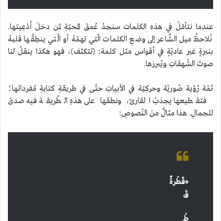
عندما نتأمّلُ في هذه الكلمات سنجدُ عُمقَ المحبّةِ لمن دخلَ أَدْعِيتها.
نُلاحظُ ميل الشَّاعر إلى وضعِ الكلمات الّتي تهمّهُ أو الّتي ينطِقُها قلبهُ
بنبرةٍ غير عاديّةٍ في أقواس مثل كلمة: (تتكثف)، فهو هكذا ينقلُ لنا
صوتَ الشّهقاتِ ويُبرزها.
ثمّة رُؤية صُوريّة وحركيّة في الأبياتِ حتّى في طريقةِ كتابةِ مُفرداتها؛
فتقطيعها يجذبُ القارئ، ونطقها على هذهِ الطّريقة فيه صدىً
للجمالِ. هذا مثالٌ منَ النّصوصِ:
«
قَطْرةٌ
قَ
طْ