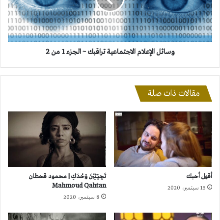
الجزء
1
من
2
وسائل الإعلام الاجتماعية تراقبك ~ الجزء 1 من 2
مقالات ذات صلة
أقول أحبك
تَجِيْئِيْنَ وَحْدَكِ | محمود قحطان
Mahmoud Qahtan
15 سبتمبر، 2020
8 سبتمبر، 2020