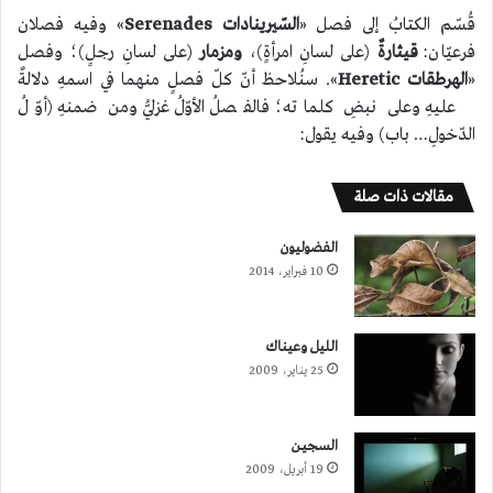
قُسّم الكتابُ إلى فصل «
السّيرينادات
Serenades
» وفيه فصلان
فرعيّان:
قيثارةٌ
(على لسانِ امرأةٍ)،
ومزمار
(على لسانِ رجلٍ)؛ وفصل
«
الهرطقات
Heretic
». سنُلاحظ أنّ كلّ فصلٍ منهما في اسمهِ دلالةٌ
عليهِ وعلى نبضِ كلماته؛ فالفصلُ الأوّلُ غزليُّ ومن ضمنهِ (أوّلُ
الدّخولِ… باب) وفيه يقول:
مقالات ذات صلة
الفضوليون
10 فبراير، 2014
الليل وعيناك
25 يناير، 2009
السجيـن
19 أبريل، 2009