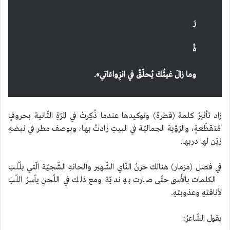
رَ
ةْ
وما زالَ غيثُكَ يُحلّقُ في انزِواءَاتي
»
.
زاد تأثيرُ كلمة (قطرة) وتوكيدها عندما ذُكِرتْ في المرّةِ الثّانية بحروفٍ
مُتقطّعةٍ، والرّؤية الجماليّة في البيتِ زادتْ بها، وبوصف مطر في نبضهِ
زيّن لها دربها.
في فصل (مزمار) هنالك حزنُ النّاي الشّهير وألحانهِ الشّجيّة الّتي بلّلتِ
الكلمات بالأَسى حتّى صارت بهِ نديّة ومع ذلك في اللّحنِ يأسرُ اللّبَ
لأناقتهِ وعذوبتهِ.
يقول الشّاعرُ: