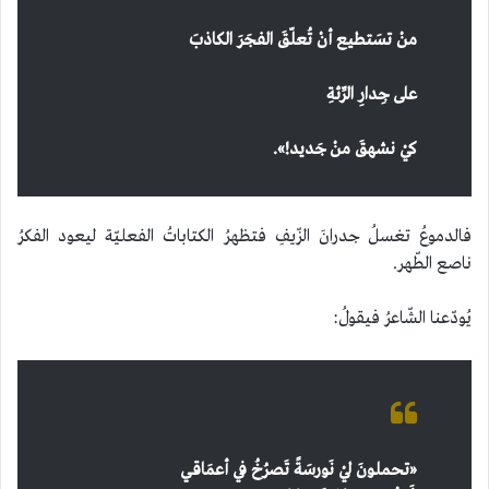
منْ تسَتطيع أنْ تُعلّقَ الفجَرَ الكاذبَ
على جِدارِ الرِّئةِ
كيْ نشهقَ منْ جَديد!
».
فالدموعُ تغسلُ جدرانَ الزّيفِ فتظهرُ الكتاباتُ الفعليّة ليعود الفكرُ
ناصع الطّهر.
يُودّعنا الشّاعرُ فيقولُ:
«
تحملونَ ليْ نَورسَةً تَصرُخُ في أعمَاقي