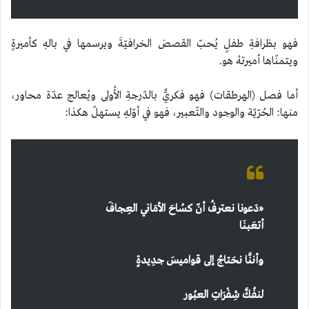
فهو بظرافةِ طفلٍ يُحبّ القصصَ الخرافيّةَ ويرسمها في بالهِ كأميرةٍ
ويتمنّاها أميرتهُ هو.
أما فصل (الهرطقات) فهو فكريٌّ بالدّرجةِ الأُولى ويُعالج عدّة محاور،
منها: الحُرّيّة والوجود والتّعبير، فهو في أوّلهِ يستهلّ هكذا:
«
دَعونا نعترفُ أنّ كسُاحَ الأمَاني العِجافَ
أتعَبنَا
وأننَّا نحَتاجُ إلى قواميسَ جدِيدةٍ
لنفُكَّ شِفْرَاتِ العبُور