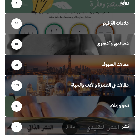
رواية
6
علامات التّرقيم
10
قصائدي وأشعاري
81
مقالات الضيوف
21
مقالات في العمارة والأدب والحياة
165
نحو وإملاء
35
نشر
4