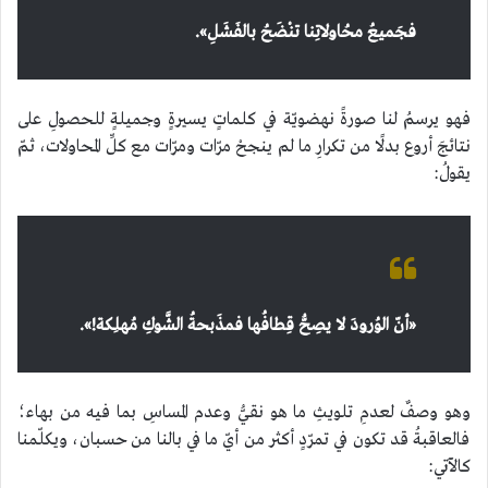
فجَميعُ محُاولاتِنا تنْضَحُ بالفَشَلِ
».
فهو يرسمُ لنا صورةً نهضويّة في كلماتٍ يسيرةٍ وجميلةٍ للحصولِ على
نتائجَ أروع بدلًا من تكرارِ ما لم ينجحْ مرّات ومرّات مع كلِّ المحاولات، ثمّ
يقولُ:
«
أنّ الوُرودَ لا يصِحُّ قِطافُها
فمذَبحةُ الشَّوكِ مُهلِكة!
».
وهو وصفٌ لعدمِ تلويثِ ما هو نقيُّ وعدم المساسِ بما فيه من بهاء؛
فالعاقبةُ قد تكون في تمرّدٍ أكثر من أيّ ما في بالنا من حسبان، ويكلّمنا
كالآتي: