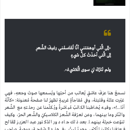
«
إلى الَّتي أوهمَتني أنَّا تُقاسمُني رغيفَ الشِّعرِ
إلى الَّتي أخذَتْ كلَّ شيءٍ
ولم تَترُكْ ليْ سوى الَّلاشيءْ
».
نسمعُ هنا عزفَ عاشقٍ يُعاتب من أحبّها ويُسمعها صوتَ وجعهِ، فهي
غيّرت عالمهُ وقلبَتهُ، وفي مُفاجأةٍ غريبةٍ تظهرُ لنا صفحةً مُعنونة: «كأنّهُ
أنَا…!»، وفيه يُخاطبنا الكاتبُ مُباشرةً ويُكلّمنا عن رحلتهِ مع الشِّعر
والنّثر وما بينهما، وعن تعرّفهُ الشِّعرَ الكلاسيكيّ والشِّعر الحرّ، وكيف
تنوّعت خبرتهُ بينهما. بعد ذلك جاء دور الدّكتور عبد العزيز المقالح
فعرّفنا بكاتبنا أكثر، وهو يُثبتُ -في هذه الصّفحة- موهبةَ صاحبِ