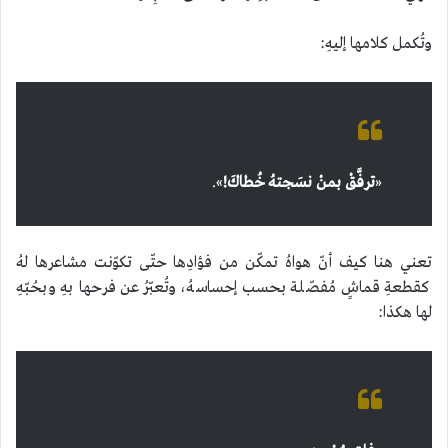
وتُكمل كلامها إليهِ:
«
ترفَّقْ بمنْ نسَجتهُ خُطاكَ!
».
تعني هنا كيف أنّ هواهُ تمكّن من فؤادِها حتّى تكوّنت مشاعرها لهُ
كقطعةِ قماشٍ مُفصّلة بحسب إحساسهُ، وتُعبّرُ عن فرحها بهِ وبحُبّهِ
لها هكذا: