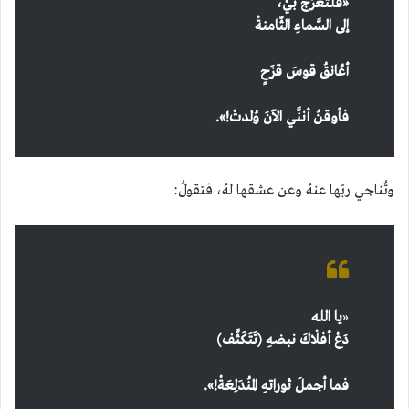
«
فلتعرُجْ بيْ،
إلى السَّماءِ الثّامنةْ
أعُانقُ قوسَ قزَحٍ
فأوقنُ أننَّي الآنَ وُلدتْ!
»
.
وتُناجي ربّها عنهُ وعن عشقها لهُ، فتقولُ:
«
يا الله
دَعْ أفلْاكَ نبضهِ (تَتَكَثَّف)
فما أجملَ ثوراتهِ المنُدَلِعَةْ!
»
.