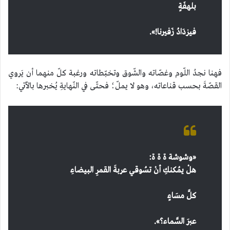
بلهفَةٍ
فيزدَادُ زَفيرنا!
».
فهنا نجدُ اللّوم وغصّاته والشّوق وتخبّطاته ورغبة كلّ منهما أن يَروي
القصّةَ بحسب قناعاته، وهو لا يملّ؛ فحتّى في النّهايةِ يُخبرها بالآتي:
«
وشوشة ة ة ة:
هلْ يمُكنكِ أنْ تسُوقي عربةَ القمرِ البيضاءِ
كلَّ مسَاءٍ
عبرَ السَّماء؟
».