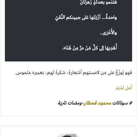
فَتنْمو بعدئذٍ زَهرَتانْ
واحدةٌ… أزْرَعُها عَلى جبينكم النَّقيّ
والأُخْرَى
..
أُهْدِيهَا إلى كلِّ مَنْ مرَّ مِنْ هُنَا
».
فهو يُوزّعُ على من لامستهم أشعارهُ، شكرهُ لهم، بعبيره ملموس.
أمل لذيذ
# سوناتات
محمود قحطان
-ومضات نثرية