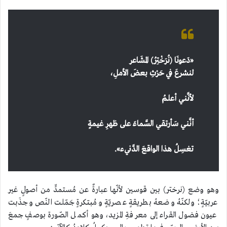
«
دَعونَا (نُرَخْتِرُ) المشَاعر
لنشرعَ في حَرْثِ بعضَ الأملِ،
لأنَّني أعلمُ
أنَّني سَأرتقي السَّماءَ على ظهرِ غيمةٍ
تغسِلُ هذا الواقعَ الدَّنيء».
وهو وضع (نرختر) بين قوسين لأنّها عبارةٌ عن مُستمدٍّ من أصولٍ غير
عربيّةٍ؛ ولكنّهُ وضعهُ بطريقةٍ عصريّةٍ ومُبتكرةٍ جَمّلت النّص وجذَبت
عيون فضول القراء إلى معرفةِ المزيد، وهو أكمل الصّورة بوصفٍ جمعَ