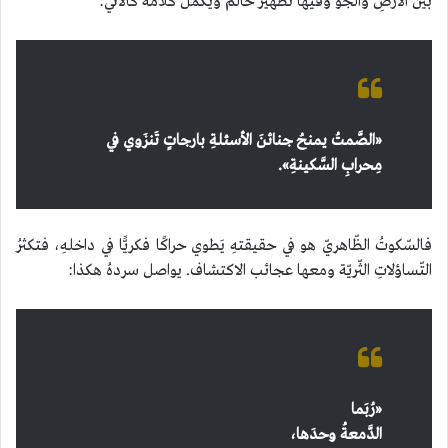
بين الأرضِ والجوّ وفيها تطهير حالم ويكملُ كلامهُ كالآتي:
«
الصَّمتُ يمنحُ جنائنَ الأسئلةِ
بارجاتٍ تَنزَوي في
مِحرابِ السَّكينةِ
».
فالسّكوتُ الظّاهريّ هو في حقيقتهِ يَطوي حراكًا فكريًّا في داخلهِ، فتكثرُ
التّساؤلاتِ الثّريّة ومعها عجائب الاكتشاف. يواصل سردهُ هكذا:
«
رُبَما
الدَّمعةُ وحدَها،