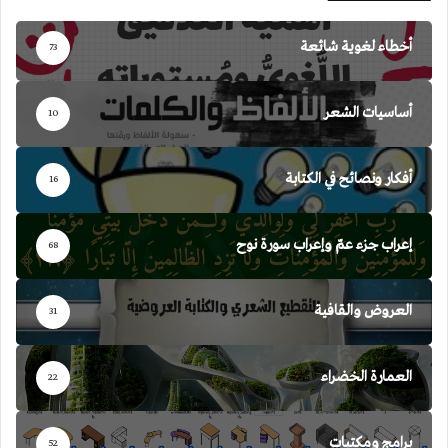
أخطاء لغوية شائعة
73
أساسيات الشعر
10
أفكار ونصائح في الكتابة
16
إعراب جزء عمّ وإعراب سورة نوح
68
العروض والقافية
31
العمارة الخضراء
22
برامج ومكتبات
52