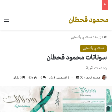
محمود قحطان
الق
الرّئيسة
/
قصائدي وأشعاري
قصائدي وأشعاري
سوناتات محمود قحطان
ومضات نثرية
تابع
أرسل
محمود قحطان
9 أغسطس، 2018
0
634
3 دقائق
على
بريدا
X
إلكترونيا