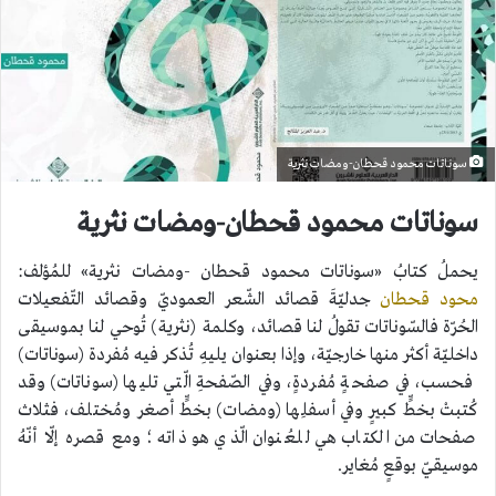
سوناتات محمود قحطان-ومضات نثرية
سوناتات محمود قحطان-ومضات نثرية
يحملُ كتابُ «سوناتات محمود قحطان -ومضات نثرية» للمُؤلف:
محود قحطان
جدليّةَ قصائد الشّعر العموديّ وقصائد التّفعيلات
الحُرّة فالسّوناتات تقولُ لنا قصائد، وكلمة (نثرية) تُوحي لنا بموسيقى
داخليّة أكثر منها خارجيّة، وإذا بعنوان يليهِ تُذكر فيه مُفردة (سوناتات)
فحسب، في صفحةٍ مُفردةٍ، وفي الصّفحةِ الّتي تليها (سوناتات) وقد
كُتبتْ بخطٍّ كبيرٍ وفي أسفلِها (ومضات) بخطٍّ أصغر ومُختلف، فثلاث
صفحات من الكتاب هي للعُنوان الّذي هو ذاته؛ ومع قصره إلّا أنّهُ
موسيقيّ بوقعٍ مُغاير.