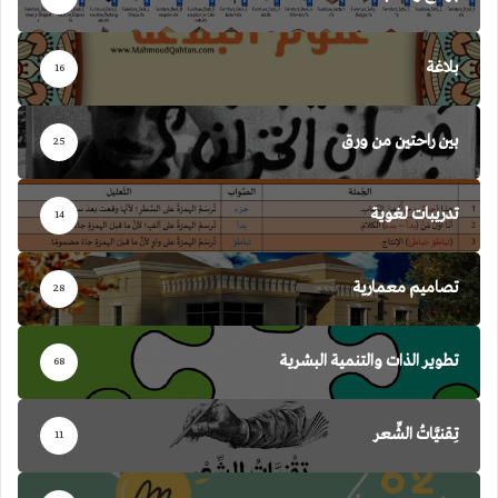
بلاغة
16
بين راحتين من ورق
25
تدريبات لغوية
14
تصاميم معمارية
28
تطوير الذات والتنمية البشرية
68
تِقنيَّاتُ الشِّعر
11