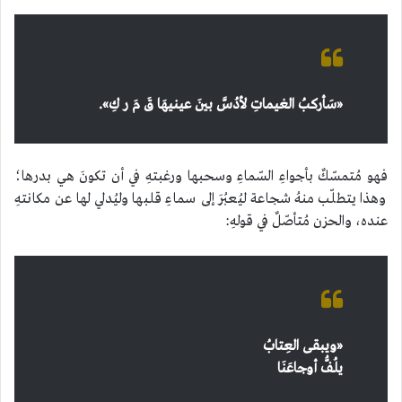
«
سَأركبُ الغيماتِ لأدُسَّ بينَ عينيهَا
قَ مَ ر كِ
»
.
فهو مُتمسّكٌ بأجواءِ السّماءِ وسحبها ورغبتهِ في أن تكونَ هي بدرها؛
وهذا يتطلّب منهُ شجاعة ليُعبُرَ إلى سماءِ قلبها وليُدلي لها عن مكانتهِ
عنده، والحزن مُتأصّلٌ في قولهِ:
«
ويبقى العِتابُ
يلُفُّ أوجاعَنَا