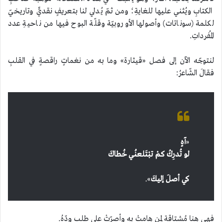
الكتابِ ويُثني عليها للغايةِ؛ ومن ثمّ يُدلي لنا بتعريفٍ نقديٍّ وتاريخيّ
لكلمة (سوناتات) وأصولها الأوروبيّة وقلّة البوح فيها من ناحيةِ عدد
المُفرداتِ.
لنتوجّه الآن إلى فصل «قيثارة» وما به من نغماتٍ راقصةٍ في القلبِ
فقالَ الشّاعرُ:
«
آهٍ
لو تُدرِكُ كمْ تبْتَلعنُي خُطاكَ
كي أصلَ إليكَ
».
فهي هنا مُشتاقة لمن هامتْ بهِ وأصرّتْ على طلبِ ودّهُ.