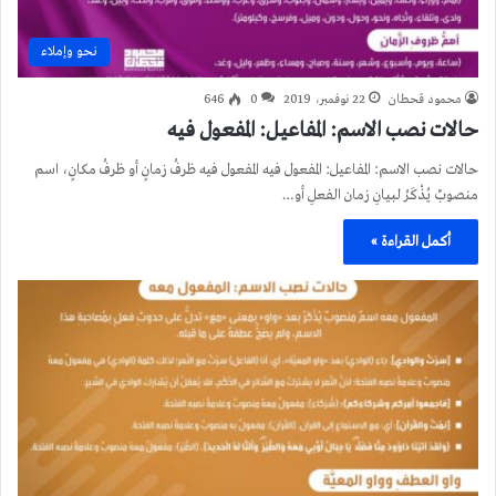
نحو وإملاء
محمود قحطان
22 نوفمبر، 2019
0
646
حالات نصب الاسم: المفاعيل: المفعول فيه
حالات نصب الاسم: المفاعيل: المفعول فيه المفعول فيه ظرفُ زمانٍ أو ظرفُ مكانٍ، اسم
منصوبٌ يُذْكَرُ لبيانِ زمان الفعلِ أو…
أكمل القراءة »