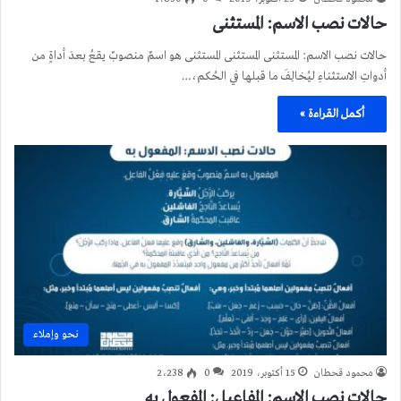
حالات نصب الاسم: المستثنى
حالات نصب الاسم: المستثنى المستثنى المستثنى هو اسمٌ منصوبٌ يقعُ بعدَ أداةٍ من
أدواتِ الاستثناءِ ليُخالِفَ ما قبلها في الحُكم،…
أكمل القراءة »
نحو وإملاء
محمود قحطان
15 أكتوبر، 2019
0
2٬238
حالات نصب الاسم: المفاعيل: المفعول به