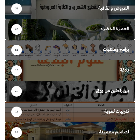
العروض والقافية
31
العمارة الخضراء
22
برامج ومكتبات
52
بلاغة
16
بين راحتين من ورق
25
تدريبات لغوية
14
تصاميم معمارية
28