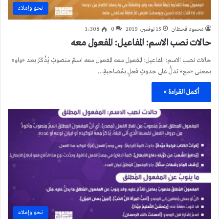
نحو وإملاء
محمود قحطان
15 نوفمبر، 2019
0
1٬308
حالات نصب الاسم: المفاعيل: المفعول معه
حالات نصب الاسم: المفاعيل: المفعول معه المفعول معه اسمٌ منصوبٌ يُذْكَرُ بعد «واو«
بمعنى «مع» تدلُّ على حدوثِ فعلٍ بمُصاحبةِ…
أكمل القراءة »
نحو وإملاء