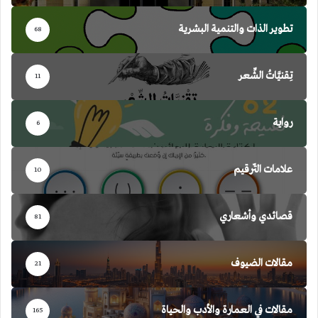
تطوير الذات والتنمية البشرية
68
تِقنيَّاتُ الشِّعر
11
رواية
6
علامات التّرقيم
10
قصائدي وأشعاري
81
مقالات الضيوف
21
مقالات في العمارة والأدب والحياة
165