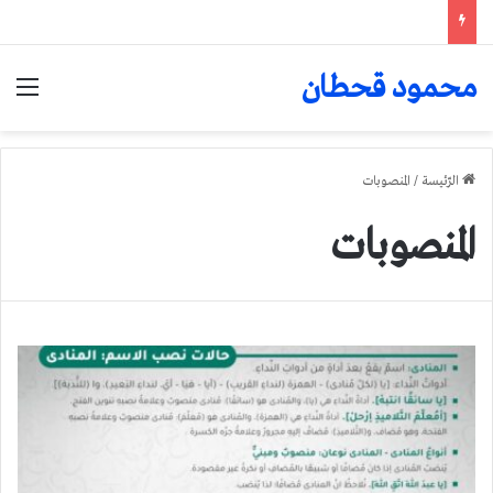
محمود قحطان
الق
الرّئيسة
/
المنصوبات
المنصوبات