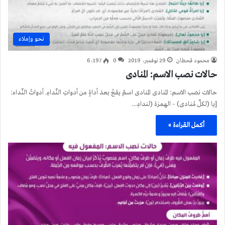
نحو وإملاء
محمود قحطان
29 نوفمبر، 2019
0
6٬197
حالات نصب الاسم: المنادى
حالات نصب الاسم: المنادى المنادى اسمٌ يقعُ بعدَ أداةٍ من أدواتِ النِّداءِ. أدواتُ النِّداء:
[يا (لكلِّ مُنادى) – الهمزة (لنداءِ…
أكمل القراءة »