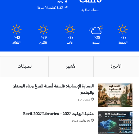
19%
3.23 كيلومتر/ساعة
سماء صافية
42
39
38
38
38
℃
℃
℃
℃
℃
الجمعة
السبت
الأحد
الأثنين
الثلاثاء
الأخيرة
الأشهر
تعليقات
العمارة الإنسانية: فلسفة أنسنة الفراغ وبناء الوجدان
والمجتمع
منذ 7 أيام
مكتبة الريفيت 2027 – Revit 2027 Libraries
30 يونيو، 2026