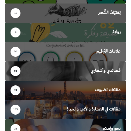
تِقنيَّاتُ الشِّعر
11
رواية
6
علامات التّرقيم
10
قصائدي وأشعاري
81
مقالات الضيوف
21
مقالات في العمارة والأدب والحياة
165
نحو وإملاء
35