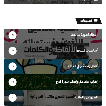
تصنيفات
أخطاء لغوية شائعة
73
أساسيات الشعر
10
أفكار ونصائح في الكتابة
16
إعراب جزء عمّ وإعراب سورة نوح
68
العروض والقافية
31