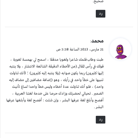
صحيح.
رد
ي
محمد
:
ق
21 مارس، 2023 الساعة 5:58 ص
و
طبت وطاب قلمك شاعرا ولغويا مدققا ، اسمح لي بهمسة لغوية ،
ل
قولك في رأس المقال (من الأخطاء الدقيقة الشائعة الانتشار ، ولا ينتبه
إليها كثيرون) ربما يكون صوابه (ولا ينتبه إليه كثيرون) ؛ لأنك تناولت
تنبيها على خطأ واحد في رأيك ، وهو (إضافة مضافين إلى مضاف إليه
واحد) ، فلو أنك تناولت عدة أخطاء وليس خطأ واحدا لساغ تأنيث
الضمير . تحياتي لحضرتك وزادك حرصا على خدمة لغتنا العربية ،
أفصح وأبلغ لغة عرفها البشر ، وإن شئت : أفصح لغة وأبلغها عرفها
البشر .
رد