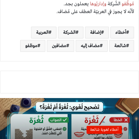
مُوظّفو
الشّركة
وإداريّوها
يعملون بجد.
لأنّه لا يجوز في العربيّة العطف على مُضاف.
أخطاء
إضافة
الشركة
العربية
شائعة
مضاف إليه
مضافين
موظفو
أخطاء لغوية شائعة