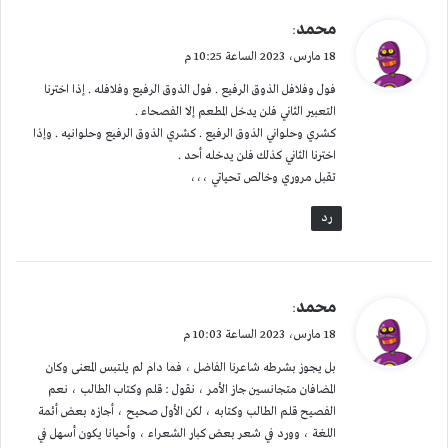
ي
محمد
:
ق
18 مارس، 2023 الساعة 10:25 م
و
فول وفلافل الذوق الرفيع . فول الذوق الرفيع وفلافله . إذا اخترنا
ل
التعبير الثاني فلن يدخل المطعم إلا الفصحاء .
كشري وحلواني الذوق الرفيع . كشري الذوق الرفيع وحلوانيه . وإذا
اخترنا الثاني كذلك فلن يدخله أحد .
تقبل مروري وخالص تحياتي ،،،
رد
ي
محمد
:
ق
18 مارس، 2023 الساعة 10:03 م
و
بل يجوز بشرطه شاعرنا الفاضل ، فما دام لم يلتبس المعنى وكان
ل
المضافان متجانسين جاز الأمر ، نقول : قلم وكتاب الطالب ، نعم
الفصيح قلم الطالب وكتابه ، لكن الأول صحيح ، أجازه بعض أئمة
اللغة ، وورد في شعر بعض كبار الشعراء ، وأحيانا يكون أسهل في