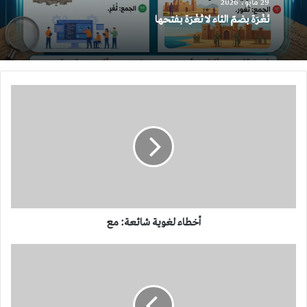
29 مايو، 2026
ثُغْرَة بضمّ الثاء لا ثَغْرَة بفتحها
أخطاء
لغوية
شائعة:
مع
أخطاء لغوية شائعة: مع
أخطاء
لغوية
شائعة:
أشار