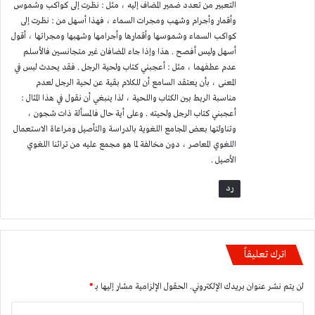
التعبير من تعدد ضمير المضاف إليه ، مثل : نظرت إلى كواكب وشموس
وأقمار وأجرام وشهب ومجرات السماء ، فهذا أسهل من : نظرت إلى
كواكب السماء وشموسها وأقمارها وأجرامها وشهبها ومجراتها ، أقول
أسهل وليس أفصح . هذا وإذا جاء المضافان غير متجانسين فالأسلم
عدم عطفهما ، مثل : أعجبني كتاب ولحية الرجل . فقد يحدث لبس في
المعنى ، بأن يعتقد السامع أن للكلام بقية عن لحية الرجل لعدم
مناسبة الربط بين الكتاب واللحية ، لذا ينبغي أن نقول في هذا المثال :
أعجبني كتاب الرجل ولحيته . وعلى أية حال فالمسألة ذات شجون ،
وتناولتها بعض المجامع اللغوية بالدراسة والتأصيل ومراعاة الاستعمال
اللغوي المعاصر ، دون مخالفة لما هو مجمع عليه من تراثنا اللغوي
الأصيل .
رد
اترك تعليقاً
لن يتم نشر عنوان بريدك الإلكتروني.
الحقول الإلزامية مشار إليها بـ
*
ا