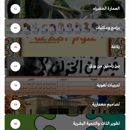
العمارة الخضراء
22
برامج ومكتبات
52
بلاغة
16
بين راحتين من ورق
25
تدريبات لغوية
14
تصاميم معمارية
28
تطوير الذات والتنمية البشرية
68